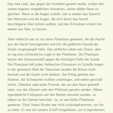
Das tote Laub, das gegen die Scheiben geweht wurde, schien ihm
seinen eigenen vergeblichen Vorsätzen, seiner wilden Reue zu
gleichen. Wenn er die Augen schloß, sah er wieder das Gesicht
des Matrosen und die Augen, die sich durch das feucht
beschlagene Glas bohren wollten, und das Entsetzen schien ihm
wieder ans Herz zu fassen.
Aber vielleicht war es nur seine Phantasie gewesen, die die Rache
aus der Nacht hervorgerufen und ihm die gräßliche Gestalt der
Strafe vorgespiegelt hatte. Das wirkliche Leben war Chaos, aber
es lag eine schreckliche Logik in der Phantasie. Die Phantasie
hetzte den Gewissensbiß gegen die flüchtigen Füße der Sünde.
Die Phantasie ließ jedes Verbrechen Entsetzen im Schoße tragen.
In der gemeinen Welt der Tatsachen wurden die Bösen nicht
bestraft und die Guten nicht belohnt. Der Erfolg gehörte den
Starken, die Schwachen mußten unterliegen, und weiter geschah
nichts. Überdies wäre jeder Fremde, der um das Haus gestreift
wäre, von den Dienern oder den Pförtnern gesehn worden. Wären
irgendwelche Fußspuren auf den Beeten bemerkt worden, so
hätten es die Gärtner berichtet. Ja, es war bloße Phantasie
gewesen. Sibyl Vanes Bruder war nicht zurückgekommen, um ihn
zu töten. Er war mit seinem Schiff fortgefahren, um in irgendeinem