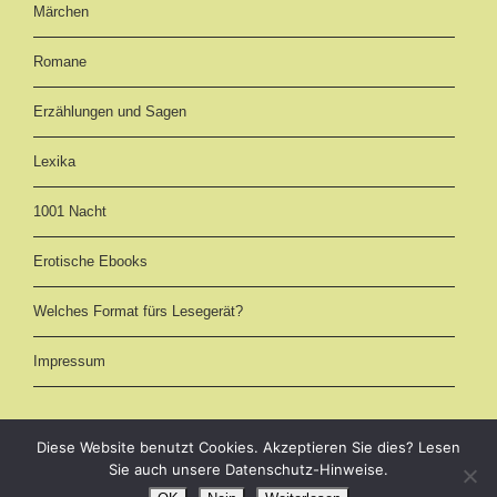
Märchen
Romane
Erzählungen und Sagen
Lexika
1001 Nacht
Erotische Ebooks
Welches Format fürs Lesegerät?
Impressum
Diese Website benutzt Cookies. Akzeptieren Sie dies? Lesen
Sie auch unsere Datenschutz-Hinweise.
eBooks kostenlos downloaden als EPUB, AZW3 (Kindle) und PDF -