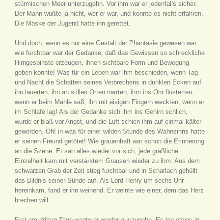
stürmischen Meer unterzugehn. Vor ihm war er jedenfalls sicher.
Der Mann wußte ja nicht, wer er war, und konnte es nicht erfahren.
Die Maske der Jugend hatte ihn gerettet.
Und doch, wenn es nur eine Gestalt der Phantasie gewesen war,
wie furchtbar war der Gedanke, daß das Gewissen so schreckliche
Hirngespinste erzeugen, ihnen sichtbare Form und Bewegung
geben konnte! Was für ein Leben war ihm beschieden, wenn Tag
und Nacht die Schatten seines Verbrechens in dunklen Ecken auf
ihn lauerten, ihn an stillen Orten narrten, ihm ins Ohr flüsterten,
wenn er beim Mahle saß, ihn mit eisigen Fingern weckten, wenn er
im Schlafe lag! Als der Gedanke sich ihm ins Gehirn schlich,
wurde er blaß vor Angst, und die Luft schien ihm auf einmal kälter
geworden. Oh! in was für einer wilden Stunde des Wahnsinns hatte
er seinen Freund getötet! Wie grauenhaft war schon die Erinnerung
an die Szene. Er sah alles wieder vor sich; jede gräßliche
Einzelheit kam mit verstärktem Grausen wieder zu ihm. Aus dem
schwarzen Grab der Zeit stieg furchtbar und in Scharlach gehüllt
das Bildnis seiner Sünde auf. Als Lord Henry um sechs Uhr
hereinkam, fand er ihn weinend. Er weinte wie einer, dem das Herz
brechen will.
Erst am dritten Tage wagte er wieder auszugehn. Es lag etwas in