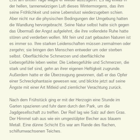
der hellen, tannenwürzigen Luft dieses Wintermorgens, das ihm
seine Fröhlichkeit und seine Lebenslust wiederzugeben schien.
Aber nicht nur die physischen Bedingungen der Umgebung hatten
die Wandlung hervorgebracht. Seine Natur selbst hatte sich gegen
das Übermaß der Angst aufgelehnt, die ihre vollendete Ruhe hatte
stören und verderben wollen. Mit fein und zart gebauten Naturen ist
es immer so. Ihre starken Leidenschaften müssen zermalmen oder
zergehn; sie bringen den Menschen entweder um oder sterben
selbst. Oberflächliche Schmerzen und oberflächliche
Liebesgefühle leben weiter. Die Liebesgefühle und Schmerzen, die
stark und tief sind, gehn an ihrer eigenen Heftigkeit zugrunde.
Außerdem hatte er die Überzeugung gewonnen, daß er das Opfer
einer Schreckphantasie gewesen war, und blickte jetzt auf seine
Ängste mit einer Art Mitleid und ziemlicher Verachtung zurück.
Nach dem Frühstück ging er mit der Herzogin eine Stunde im
Garten spazieren und fuhr dann durch den Park, um die
Jagdgesellschaft zu treffen. Der Reif lag wie Salz auf dem Gras.
Der Himmel sah aus wie ein umgestülpter Becher aus blauem
Metall. Eine dünne Schicht Eis war am Rande des flachen,
schilfumwachsenen Teiches.