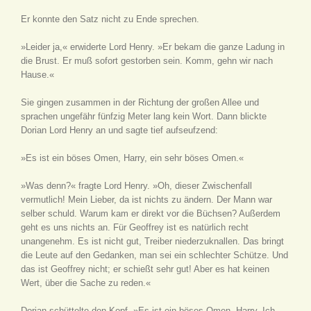
Er konnte den Satz nicht zu Ende sprechen.
»Leider ja,« erwiderte Lord Henry. »Er bekam die ganze Ladung in
die Brust. Er muß sofort gestorben sein. Komm, gehn wir nach
Hause.«
Sie gingen zusammen in der Richtung der großen Allee und
sprachen ungefähr fünfzig Meter lang kein Wort. Dann blickte
Dorian Lord Henry an und sagte tief aufseufzend:
»Es ist ein böses Omen, Harry, ein sehr böses Omen.«
»Was denn?« fragte Lord Henry. »Oh, dieser Zwischenfall
vermutlich! Mein Lieber, da ist nichts zu ändern. Der Mann war
selber schuld. Warum kam er direkt vor die Büchsen? Außerdem
geht es uns nichts an. Für Geoffrey ist es natürlich recht
unangenehm. Es ist nicht gut, Treiber niederzuknallen. Das bringt
die Leute auf den Gedanken, man sei ein schlechter Schütze. Und
das ist Geoffrey nicht; er schießt sehr gut! Aber es hat keinen
Wert, über die Sache zu reden.«
Dorian schüttelte den Kopf. »Es ist ein böses Omen, Harry. Ich