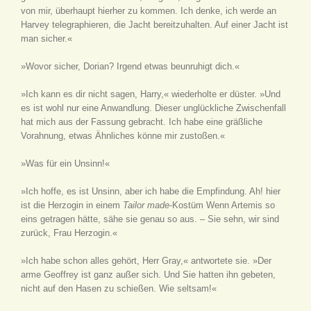
von mir, überhaupt hierher zu kommen. Ich denke, ich werde an
Harvey telegraphieren, die Jacht bereitzuhalten. Auf einer Jacht ist
man sicher.«
»Wovor sicher, Dorian? Irgend etwas beunruhigt dich.«
»Ich kann es dir nicht sagen, Harry,« wiederholte er düster. »Und
es ist wohl nur eine Anwandlung. Dieser unglückliche Zwischenfall
hat mich aus der Fassung gebracht. Ich habe eine gräßliche
Vorahnung, etwas Ähnliches könne mir zustoßen.«
»Was für ein Unsinn!«
»Ich hoffe, es ist Unsinn, aber ich habe die Empfindung. Ah! hier
ist die Herzogin in einem
Tailor made
-Kostüm Wenn Artemis so
eins getragen hätte, sähe sie genau so aus. – Sie sehn, wir sind
zurück, Frau Herzogin.«
»Ich habe schon alles gehört, Herr Gray,« antwortete sie. »Der
arme Geoffrey ist ganz außer sich. Und Sie hatten ihn gebeten,
nicht auf den Hasen zu schießen. Wie seltsam!«