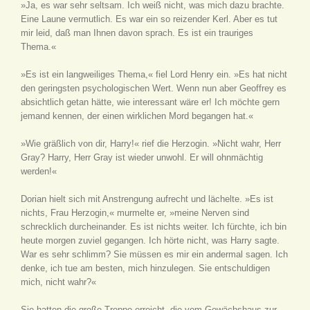
»Ja, es war sehr seltsam. Ich weiß nicht, was mich dazu brachte.
Eine Laune vermutlich. Es war ein so reizender Kerl. Aber es tut
mir leid, daß man Ihnen davon sprach. Es ist ein trauriges
Thema.«
»Es ist ein langweiliges Thema,« fiel Lord Henry ein. »Es hat nicht
den geringsten psychologischen Wert. Wenn nun aber Geoffrey es
absichtlich getan hätte, wie interessant wäre er! Ich möchte gern
jemand kennen, der einen wirklichen Mord begangen hat.«
»Wie gräßlich von dir, Harry!« rief die Herzogin. »Nicht wahr, Herr
Gray? Harry, Herr Gray ist wieder unwohl. Er will ohnmächtig
werden!«
Dorian hielt sich mit Anstrengung aufrecht und lächelte. »Es ist
nichts, Frau Herzogin,« murmelte er, »meine Nerven sind
schrecklich durcheinander. Es ist nichts weiter. Ich fürchte, ich bin
heute morgen zuviel gegangen. Ich hörte nicht, was Harry sagte.
War es sehr schlimm? Sie müssen es mir ein andermal sagen. Ich
denke, ich tue am besten, mich hinzulegen. Sie entschuldigen
mich, nicht wahr?«
Sie hatten die große Treppe erreicht, die vom Gewächshaus zur