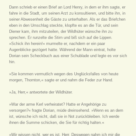
Dann schrieb er einen Brief an Lord Henry, in dem er ihm sagte, er
fahre in die Stadt, um seinen Arzt zu konsultieren, und bitte ihn, in
seiner Abwesenheit die Gäste zu unterhalten. Als er das Briefchen
eben in den Umschlag steckte, klopfte es an die Tür, und sein
Diener kam, ihm mitzuteilen, der Wildhüter wünsche ihn zu
sprechen. Er runzelte die Stirn und biß sich auf die Lippen.
»Schick ihn herein!« murmelte er, nachdem er ein paar
Augenblicke gezögert hatte. Während der Mann eintrat, holte
Dorian sein Scheckbuch aus einer Schublade und legte es vor sich
hin.
»Sie kommen vermutlich wegen des Unglücksfalles von heute
morgen, Thornton,« sagte er und nahm die Feder zur Hand.
»Ja, Herr,« antwortete der Wildhüter.
»War der arme Kerl verheiratet? Hatte er Angehörige zu
versorgen?« fragte Dorian, müde dreinsehend. »Wenn es an dem
ist, wünsche ich nicht, daß sie in Not zurückbleiben. Ich werde
ihnen die Summe schicken, die Sie für richtig halten.«
»Wir wissen nicht, wer es ist, Herr. Deswegen nahm ich mir die