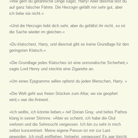
»Wie gern du gefährliche Dinge sagst, Harry! Aber diesmal bist du
auf ganz falscher Fährte. Die Herzogin gefällt mir sehr gut, aber
ich liebe sie nicht.«
»Und die Herzogin liebt dich sehr, aber du gefällst ihr nicht, so ist
die Sache wieder im gleichen.«
»Du klatschest, Harry, und diesmal gibt es keine Grundlage für den
geringsten Klatsch.«
»Die Grundlage jedes Klatsches ist eine unmoralische Sicherheit,«
sagte Lord Henry und steckte eine Zigarette an.
»Um eines Epigramms willen opferst du jeden Menschen, Harry. «
»Die Welt geht aus freien Stücken zum Altar, wo sie geopfert
wird,« war die Antwort.
»Ich wollte, ich könnte lieben,« rief Dorian Gray, und tiefes Pathos
klang in seiner Stimme. »Aber es scheint, ich habe die Glut
verloren und die Sehnsucht vergessen. Ich bin zu sehr in mich
selbst konzentriert. Meine eigene Person ist mir zur Last
geworden. Ich muß entfliehen, fortgehn, vergessen! Es war töricht