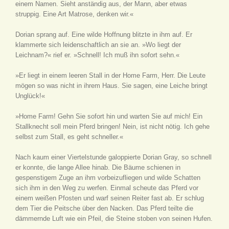
einem Namen. Sieht anständig aus, der Mann, aber etwas
struppig. Eine Art Matrose, denken wir.«
Dorian sprang auf. Eine wilde Hoffnung blitzte in ihm auf. Er
klammerte sich leidenschaftlich an sie an. »Wo liegt der
Leichnam?« rief er. »Schnell! Ich muß ihn sofort sehn.«
»Er liegt in einem leeren Stall in der Home Farm, Herr. Die Leute
mögen so was nicht in ihrem Haus. Sie sagen, eine Leiche bringt
Unglück!«
»Home Farm! Gehn Sie sofort hin und warten Sie auf mich! Ein
Stallknecht soll mein Pferd bringen! Nein, ist nicht nötig. Ich gehe
selbst zum Stall, es geht schneller.«
Nach kaum einer Viertelstunde galoppierte Dorian Gray, so schnell
er konnte, die lange Allee hinab. Die Bäume schienen in
gespenstigem Zuge an ihm vorbeizufliegen und wilde Schatten
sich ihm in den Weg zu werfen. Einmal scheute das Pferd vor
einem weißen Pfosten und warf seinen Reiter fast ab. Er schlug
dem Tier die Peitsche über den Nacken. Das Pferd teilte die
dämmernde Luft wie ein Pfeil, die Steine stoben von seinen Hufen.