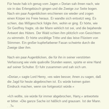
Für heute hab ich genug vom Jagen.« Dorian sah ihnen nach, wie
sie in das Erlengebüsch gingen und die Zweige zur Seite bogen.
Nach ein paar Augenblicken erschienen sie wieder und zogen
einen Körper ins Freie heraus. Er wandte sich entsetzt weg. Es
schien, das Mißgeschick folgte ihm, wohin er ging. Er hörte, wie
Sir Geoffrey fragte, ob der Mann wirklich tot sei, und die bejahende
Antwort des Hüters. Der Wald schien ihm plötzlich von Gesichtern
zu wimmeln. Er hörte unzählige Tritte und das leise Flüstern von
Stimmen. Ein großer kupferfarbener Fasan schwirrte durch die
Zweige über ihm.
Nach ein paar Augenblicken, die für ihn in seiner verstörten
Verfassung wie viele qualvolle Stunden waren, spürte er eine Hand
auf seiner Schulter. Er fuhr zusammen und sah sich um.
»Dorian,« sagte Lord Henry, »es wäre besser, ihnen zu sagen, daß
die Jagd für heute abgebrochen ist. Es würde keinen guten
Eindruck machen, wenn sie fortgesetzt würde.«
»Ich wollte, sie würde für immer abgebrochen, Harry,« antwortete
er bitter. »Die ganze Sache ist häßlich und grausam. Ist der Mann.
. .?«