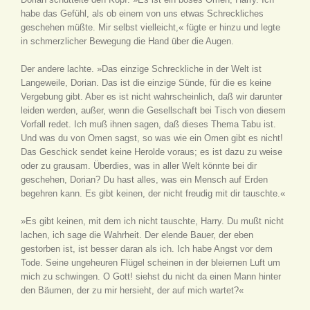
habe das Gefühl, als ob einem von uns etwas Schreckliches
geschehen müßte. Mir selbst vielleicht,« fügte er hinzu und legte
in schmerzlicher Bewegung die Hand über die Augen.
Der andere lachte. »Das einzige Schreckliche in der Welt ist
Langeweile, Dorian. Das ist die einzige Sünde, für die es keine
Vergebung gibt. Aber es ist nicht wahrscheinlich, daß wir darunter
leiden werden, außer, wenn die Gesellschaft bei Tisch von diesem
Vorfall redet. Ich muß ihnen sagen, daß dieses Thema Tabu ist.
Und was du von Omen sagst, so was wie ein Omen gibt es nicht!
Das Geschick sendet keine Herolde voraus; es ist dazu zu weise
oder zu grausam. Überdies, was in aller Welt könnte bei dir
geschehen, Dorian? Du hast alles, was ein Mensch auf Erden
begehren kann. Es gibt keinen, der nicht freudig mit dir tauschte.«
»Es gibt keinen, mit dem ich nicht tauschte, Harry. Du mußt nicht
lachen, ich sage die Wahrheit. Der elende Bauer, der eben
gestorben ist, ist besser daran als ich. Ich habe Angst vor dem
Tode. Seine ungeheuren Flügel scheinen in der bleiernen Luft um
mich zu schwingen. O Gott! siehst du nicht da einen Mann hinter
den Bäumen, der zu mir hersieht, der auf mich wartet?«