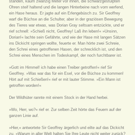
standen, kaum zwanzig Meter vor ihnen, die schwarzgestülpten
Ohren steif haltend und die langen Hinterbeine nach vorn werfend,
ein Hase heraus. Er jagte auf ein Erlengebüsch zu. Sir Geoffrey
warf die Büchse an die Schulter, aber in der graziösen Bewegung
des Tieres war etwas, was Dorian Gray seltsam entzückte, und er
rief schnell: »Schieß nicht, Geoffrey! Laß ihn leben!« »Unsinn,
Dorian!« lachte sein Gefährte, und wie der Hase mit langen Sätzen
ins Dickicht springen wollte, feuerte er. Man hörte zwei Schreie,
den Schrei eines getroffenen Hasen, der schrecklich ist, und den
Schrei eines Menschen im Todeskampf, der noch furchtbarer ist.
»Gott im Himmel! ich habe einen Treiber getroffen!« rief Sir
Geoffrey. »Was war das für ein Esel, vor die Büchse zu kommen!
Hört auf mit Schießen!« rief er mit lauter Stimme. »Ein Mann ist
getroffen worden!«
Der Wildhüter rannte mit einem Stock in der Hand herbei.
»Wo, Herr, wo?« rief er. Zur selben Zeit hörte das Feuern auf der
ganzen Linie auf.
»Hier,« antwortete Sir Geoffrey ärgerlich und eilte auf das Dickicht
zu. »Warum in aller Welt halten Sie Ihre Leute nicht weiter zurück?