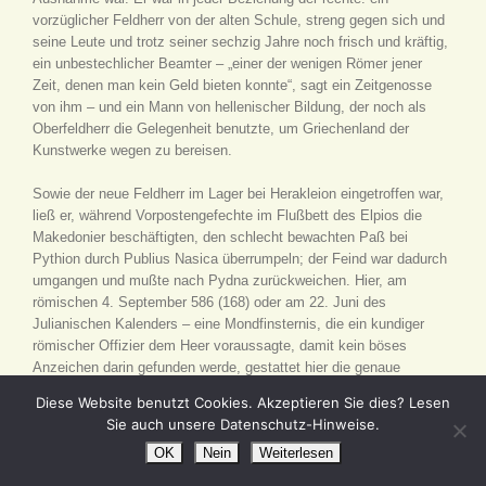
vorzüglicher Feldherr von der alten Schule, streng gegen sich und
seine Leute und trotz seiner sechzig Jahre noch frisch und kräftig,
ein unbestechlicher Beamter – „einer der wenigen Römer jener
Zeit, denen man kein Geld bieten konnte“, sagt ein Zeitgenosse
von ihm – und ein Mann von hellenischer Bildung, der noch als
Oberfeldherr die Gelegenheit benutzte, um Griechenland der
Kunstwerke wegen zu bereisen.
Sowie der neue Feldherr im Lager bei Herakleion eingetroffen war,
ließ er, während Vorpostengefechte im Flußbett des Elpios die
Makedonier beschäftigten, den schlecht bewachten Paß bei
Pythion durch Publius Nasica überrumpeln; der Feind war dadurch
umgangen und mußte nach Pydna zurückweichen. Hier, am
römischen 4. September 586 (168) oder am 22. Juni des
Julianischen Kalenders – eine Mondfinsternis, die ein kundiger
römischer Offizier dem Heer voraussagte, damit kein böses
Anzeichen darin gefunden werde, gestattet hier die genaue
Zeitbestimmung – wurden beim Tränken der Rosse nach Mittag
Diese Website benutzt Cookies. Akzeptieren Sie dies? Lesen
zufällig die Vorposten handgemein, und beide Teile entschlossen
Sie auch unsere Datenschutz-Hinweise.
sich, die eigentlich erst auf den nächsten Tag angesetzte Schlacht
OK
Nein
Weiterlesen
sofort zu liefern. Ohne Helm und Panzer durch die Reihen
schreitend ordnete der greise Feldherr der Römer selber seine