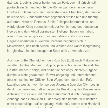
daß das Ergebnis dieser beiden ersten Feldzüge militärisch null,
politisch ein Schandfleck für die Römer war, deren ungemeine
Erfolge im Osten nicht zum wenigsten darauf beruhten, daß sie der
hellenischen Sündenwirtschaft gegenüber sittlich rein und tüchtig
auftraten. Hätte an Perseus‘ Stelle Philippos kommandiert, so
würde dieser Krieg vermutlich mit der Vernichtung des römischen
Heeres und dem Abfall der meisten Hellenen begonnen haben;
allein Rom war so glücklich, in den Fehlern stets von seinen
Gegnern überboten zu werden. Perseus begnügte sich in
Makedonien, das nach Süden und Westen eine wahre Bergfestung
ist, gleichwie in einer belagerten Stadt sich zu verschanzen.
Auch der dritte Oberfeldherr, den Rom 585 (169) nach Makedonien
sandte, Quintus Marcius Philippus, jener schon erwähnte ehrliche
Gastfreund des Königs, war seiner keineswegs leichten Aufgabe
durchaus nicht gewachsen. Er war ehrgeizig und unternehmend,
aber ein schlechter Offizier. Sein Wagestück, durch den Paß
Lapathus westlich von Tempe den Übergang über den Olympos in
der Art zu gewinnen, daß er gegen die Besatzung des Passes eine
Abteilung zurückließ und mit der Hauptmacht durch unwegsame
Abhänge nach Herakleion zu den Weg sich bahnte, wird dadurch
nicht entschuldigt, daß es gelang. Nicht bloß konnte eine Handvoll