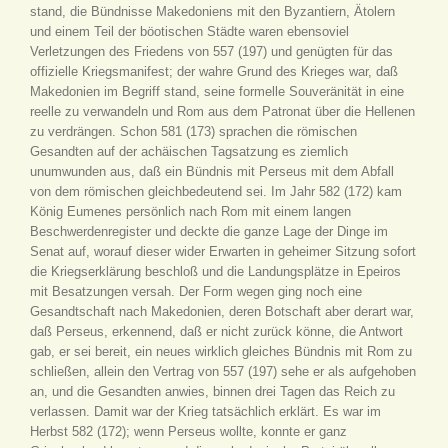
stand, die Bündnisse Makedoniens mit den Byzantiern, Ätolern
und einem Teil der böotischen Städte waren ebensoviel
Verletzungen des Friedens von 557 (197) und genügten für das
offizielle Kriegsmanifest; der wahre Grund des Krieges war, daß
Makedonien im Begriff stand, seine formelle Souveränität in eine
reelle zu verwandeln und Rom aus dem Patronat über die Hellenen
zu verdrängen. Schon 581 (173) sprachen die römischen
Gesandten auf der achäischen Tagsatzung es ziemlich
unumwunden aus, daß ein Bündnis mit Perseus mit dem Abfall
von dem römischen gleichbedeutend sei. Im Jahr 582 (172) kam
König Eumenes persönlich nach Rom mit einem langen
Beschwerdenregister und deckte die ganze Lage der Dinge im
Senat auf, worauf dieser wider Erwarten in geheimer Sitzung sofort
die Kriegserklärung beschloß und die Landungsplätze in Epeiros
mit Besatzungen versah. Der Form wegen ging noch eine
Gesandtschaft nach Makedonien, deren Botschaft aber derart war,
daß Perseus, erkennend, daß er nicht zurück könne, die Antwort
gab, er sei bereit, ein neues wirklich gleiches Bündnis mit Rom zu
schließen, allein den Vertrag von 557 (197) sehe er als aufgehoben
an, und die Gesandten anwies, binnen drei Tagen das Reich zu
verlassen. Damit war der Krieg tatsächlich erklärt. Es war im
Herbst 582 (172); wenn Perseus wollte, konnte er ganz