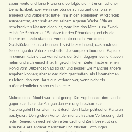
spann weite und feine Pläne und verfolgte sie mit unermüdlicher
Beharrlichkeit; aber wenn die Stunde schlug und das, was er
angelegt und vorbereitet hatte, ihm in der lebendigen Wirklichkeit
entgegentrat, erschrak er vor seinem eigenen Werke. Wie es
beschränkten Naturen eigen ist, ward ihm das Mittel zum Zweck;
er häufte Schätze auf Schätze für den Römerkrieg und als die
Römer im Lande standen, vermochte er nicht von seinen
Goldstücken sich zu trennen. Es ist bezeichnend, daß nach der
Niederlage der Vater zuerst eilte, die kompromittierenden Papiere
in seinem Kabinett zu vernichten, der Sohn dagegen seine Kassen
nahm und sich einschiffte. In gewöhnlichen Zeiten hätte er einen
König vom Dutzendschlag so gut und besser wie mancher andere
abgeben können; aber er war nicht geschaffen, ein Unternehmen
zu leiten, das von Haus aus verloren war, wenn nicht ein
außerordentlicher Mann es beseelte.
Makedoniens Macht war nicht gering. Die Ergebenheit des Landes
gegen das Haus der Antigoniden war ungebrochen, das
Nationalgefühl hier allein nicht durch den Hader politischer Parteien
paralysiert. Den großen Vorteil der monarchischen Verfassung, daß
jeder Regierungswechsel den alten Groll und Zank beseitigt und
eine neue Ära anderer Menschen und frischer Hoffnungen