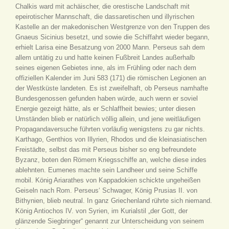
Chalkis ward mit achäischer, die orestische Landschaft mit
epeirotischer Mannschaft, die dassaretischen und illyrischen
Kastelle an der makedonischen Westgrenze von den Truppen des
Gnaeus Sicinius besetzt, und sowie die Schiffahrt wieder begann,
erhielt Larisa eine Besatzung von 2000 Mann. Perseus sah dem
allem untätig zu und hatte keinen Fußbreit Landes außerhalb
seines eigenen Gebietes inne, als im Frühling oder nach dem
offiziellen Kalender im Juni 583 (171) die römischen Legionen an
der Westküste landeten. Es ist zweifelhaft, ob Perseus namhafte
Bundesgenossen gefunden haben würde, auch wenn er soviel
Energie gezeigt hätte, als er Schlaffheit bewies; unter diesen
Umständen blieb er natürlich völlig allein, und jene weitläufigen
Propagandaversuche führten vorläufig wenigstens zu gar nichts.
Karthago, Genthios von Illyrien, Rhodos und die kleinasiatischen
Freistädte, selbst das mit Perseus bisher so eng befreundete
Byzanz, boten den Römern Kriegsschiffe an, welche diese indes
ablehnten. Eumenes machte sein Landheer und seine Schiffe
mobil. König Ariarathes von Kappadokien schickte ungeheißen
Geiseln nach Rom. Perseus‘ Schwager, König Prusias II. von
Bithynien, blieb neutral. In ganz Griechenland rührte sich niemand.
König Antiochos IV. von Syrien, im Kurialstil „der Gott, der
glänzende Siegbringer“ genannt zur Unterscheidung von seinem