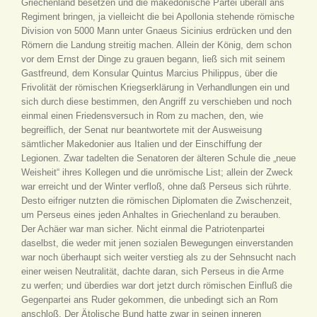
Griechenland besetzen und die makedonische Partei überall ans
Regiment bringen, ja vielleicht die bei Apollonia stehende römische
Division von 5000 Mann unter Gnaeus Sicinius erdrücken und den
Römern die Landung streitig machen. Allein der König, dem schon
vor dem Ernst der Dinge zu grauen begann, ließ sich mit seinem
Gastfreund, dem Konsular Quintus Marcius Philippus, über die
Frivolität der römischen Kriegserklärung in Verhandlungen ein und
sich durch diese bestimmen, den Angriff zu verschieben und noch
einmal einen Friedensversuch in Rom zu machen, den, wie
begreiflich, der Senat nur beantwortete mit der Ausweisung
sämtlicher Makedonier aus Italien und der Einschiffung der
Legionen. Zwar tadelten die Senatoren der älteren Schule die „neue
Weisheit“ ihres Kollegen und die unrömische List; allein der Zweck
war erreicht und der Winter verfloß, ohne daß Perseus sich rührte.
Desto eifriger nutzten die römischen Diplomaten die Zwischenzeit,
um Perseus eines jeden Anhaltes in Griechenland zu berauben.
Der Achäer war man sicher. Nicht einmal die Patriotenpartei
daselbst, die weder mit jenen sozialen Bewegungen einverstanden
war noch überhaupt sich weiter verstieg als zu der Sehnsucht nach
einer weisen Neutralität, dachte daran, sich Perseus in die Arme
zu werfen; und überdies war dort jetzt durch römischen Einfluß die
Gegenpartei ans Ruder gekommen, die unbedingt sich an Rom
anschloß. Der Ätolische Bund hatte zwar in seinen inneren