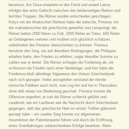
besetzen. Am Ossa erwartete er den Feind und unweit Larisa
erfolgte das erste Gefecht zwischen den beiderseitigen Reitern und
leichten Truppen. Die Römer wurden entschieden geschlagen.
Kotys mit der thrakischen Reiterei hatte die italische, Perseus mit
der makedonischen die griechische geworfen und zersprengt; die
Römer hatten 2000 Mann zu Fuß, 2000 Reiter an Toten, 600 Reiter
an Gefangenen verloren und mußten sich glücklich schätzen,
unbehindert den Peneios überschreiten zu können. Perseus
benutzte den Sieg, um auf dieselben Bedingungen, die Philippos
erhalten hatte, den Frieden zu erbitten; sogar dieselbe Summe zu
zahlen war er bereit. Die Römer schlugen die Forderung ab; sie
schlossen nie Frieden nach einer Niederlage, und hier hätte der
Friedensschluß allerdings folgeweise den Verlust Griechenlands
nach sich gezogen. Indes anzugreifen verstand der elende
römische Feldherr auch nicht; man zog hin und her in Thessalien,
ohne daß etwas von Bedeutung geschah. Perseus konnte die
Offensive ergreifen; er sah die Römer schlecht geführt und
zaudernd; wie ein Lauffeuer war die Nachricht durch Griechenland
gegangen, daß das griechische Heer im ersten Treffen glänzend
gesiegt habe – ein zweiter Sieg konnte zur allgemeinen
Insurrektion der Patriotenpartei führen und durch die Eröffnung
eines Guerillakrieges unberechenbare Erfolge bewirken. Allein