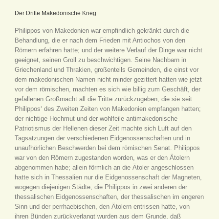
Der Dritte Makedonische Krieg
Philippos von Makedonien war empfindlich gekränkt durch die
Behandlung, die er nach dem Frieden mit Antiochos von den
Römern erfahren hatte; und der weitere Verlauf der Dinge war nicht
geeignet, seinen Groll zu beschwichtigen. Seine Nachbarn in
Griechenland und Thrakien, großenteils Gemeinden, die einst vor
dem makedonischen Namen nicht minder gezittert hatten wie jetzt
vor dem römischen, machten es sich wie billig zum Geschäft, der
gefallenen Großmacht all die Tritte zurückzugeben, die sie seit
Philippos‘ des Zweiten Zeiten von Makedonien empfangen hatten;
der nichtige Hochmut und der wohlfeile antimakedonische
Patriotismus der Hellenen dieser Zeit machte sich Luft auf den
Tagsatzungen der verschiedenen Eidgenossenschaften und in
unaufhörlichen Beschwerden bei dem römischen Senat. Philippos
war von den Römern zugestanden worden, was er den Ätolern
abgenommen habe; allein förmlich an die Ätoler angeschlossen
hatte sich in Thessalien nur die Eidgenossenschaft der Magneten,
wogegen diejenigen Städte, die Philippos in zwei anderen der
thessalischen Eidgenossenschaften, der thessalischen im engeren
Sinn und der perrhaebischen, den Ätolern entrissen hatte, von
ihren Bünden zurückverlangt wurden aus dem Grunde, daß