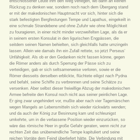
entschlossener Leute ihm den Weg verlegen, wo dann an keinen
Rückzug zu denken war, sondern noch nach dem Übergang stand
er mit der makedonischen Hauptmacht vor sich, hinter sich die
stark befestigten Bergfestungen Tempe und Lapathus, eingekeilt in
eine schmale Strandebene und ohne Zufuhr wie ohne Möglichkeit
zu fouragieren, in einer nicht minder verzweifelten Lage, als da er
in seinem ersten Konsulat in den ligurischen Engpässen, die
seitdem seinen Namen behielten, sich gleichfalls hatte umzingeln
lassen. Allein wie damals ihn ein Zufall rettete, so jetzt Perseus‘
Unfähigkeit. Als ob er den Gedanken nicht fassen könne, gegen
die Römer anders als durch Sperrung der Pässe sich zu
verteidigen, gab er sich seltsamerweise verloren, sowie er die
Römer diesseits derselben erblickte, flüchtete eiligst nach Pydna
und befahl, seine Schiffe zu verbrennen und seine Schätze zu
versenken. Aber selbst dieser freiwillige Abzug der makedonischen
Armee befreite den Konsul noch nicht aus seiner peinlichen Lage.
Er ging zwar ungehindert vor, mußte aber nach vier Tagemärschen
wegen Mangels an Lebensmitteln sich wieder rückwärts wenden;
und da auch der König zur Besinnung kam und schleunigst
umkehrte, um in die verlassene Position wieder einzurücken, so
wäre das römische Heer in große Gefahr geraten, wenn nicht zur
rechten Zeit das unüberwindliche Tempe kapituliert und seine
reichen Vorräte dem Feind überliefert hätte. Die Verbindung mit