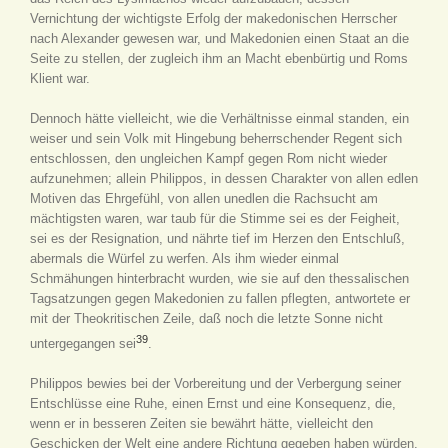
Vernichtung der wichtigste Erfolg der makedonischen Herrscher
nach Alexander gewesen war, und Makedonien einen Staat an die
Seite zu stellen, der zugleich ihm an Macht ebenbürtig und Roms
Klient war.
Dennoch hätte vielleicht, wie die Verhältnisse einmal standen, ein
weiser und sein Volk mit Hingebung beherrschender Regent sich
entschlossen, den ungleichen Kampf gegen Rom nicht wieder
aufzunehmen; allein Philippos, in dessen Charakter von allen edlen
Motiven das Ehrgefühl, von allen unedlen die Rachsucht am
mächtigsten waren, war taub für die Stimme sei es der Feigheit,
sei es der Resignation, und nährte tief im Herzen den Entschluß,
abermals die Würfel zu werfen. Als ihm wieder einmal
Schmähungen hinterbracht wurden, wie sie auf den thessalischen
Tagsatzungen gegen Makedonien zu fallen pflegten, antwortete er
mit der Theokritischen Zeile, daß noch die letzte Sonne nicht
39
untergegangen sei
.
Philippos bewies bei der Vorbereitung und der Verbergung seiner
Entschlüsse eine Ruhe, einen Ernst und eine Konsequenz, die,
wenn er in besseren Zeiten sie bewährt hätte, vielleicht den
Geschicken der Welt eine andere Richtung gegeben haben würden.