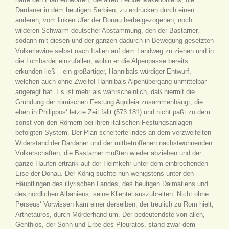
Dardaner in dem heutigen Serbien, zu erdrücken durch einen
anderen, vom linken Ufer der Donau herbeigezogenen, noch
wilderen Schwarm deutscher Abstammung, den der Bastarner,
sodann mit diesen und der ganzen dadurch in Bewegung gesetzten
Völkerlawine selbst nach Italien auf dem Landweg zu ziehen und in
die Lombardei einzufallen, wohin er die Alpenpässe bereits
erkunden ließ – ein großartiger, Hannibals würdiger Entwurf,
welchen auch ohne Zweifel Hannibals Alpenübergang unmittelbar
angeregt hat. Es ist mehr als wahrscheinlich, daß hiermit die
Gründung der römischen Festung Aquileia zusammenhängt, die
eben in Philippos‘ letzte Zeit fällt (573 181) und nicht paßt zu dem
sonst von den Römern bei ihren italischen Festungsanlagen
befolgten System. Der Plan scheiterte indes an dem verzweifelten
Widerstand der Dardaner und der mitbetroffenen nächstwohnenden
Völkerschaften; die Bastarner mußten wieder abziehen und der
ganze Haufen ertrank auf der Heimkehr unter dem einbrechenden
Eise der Donau. Der König suchte nun wenigstens unter den
Häuptlingen des illyrischen Landes, des heutigen Dalmatiens und
des nördlichen Albaniens, seine Klientel auszubreiten. Nicht ohne
Perseus‘ Vorwissen kam einer derselben, der treulich zu Rom hielt,
Arthetauros, durch Mörderhand um. Der bedeutendste von allen,
Genthios, der Sohn und Erbe des Pleuratos, stand zwar dem