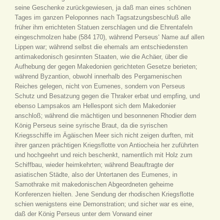
seine Geschenke zurückgewiesen, ja daß man eines schönen
Tages im ganzen Peloponnes nach Tagsatzungsbeschluß alle
früher ihm errichteten Statuen zerschlagen und die Ehrentafeln
eingeschmolzen habe (584 170), während Perseus‘ Name auf allen
Lippen war; während selbst die ehemals am entschiedensten
antimakedonisch gesinnten Staaten, wie die Achäer, über die
Aufhebung der gegen Makedonien gerichteten Gesetze berieten;
während Byzantion, obwohl innerhalb des Pergamenischen
Reiches gelegen, nicht von Eumenes, sondern von Perseus
Schutz und Besatzung gegen die Thraker erbat und empfing, und
ebenso Lampsakos am Hellespont sich dem Makedonier
anschloß; während die mächtigen und besonnenen Rhodier dem
König Perseus seine syrische Braut, da die syrischen
Kriegsschiffe im Ägäischen Meer sich nicht zeigen durften, mit
ihrer ganzen prächtigen Kriegsflotte von Antiocheia her zuführten
und hochgeehrt und reich beschenkt, namentlich mit Holz zum
Schiffbau, wieder heimkehrten; während Beauftragte der
asiatischen Städte, also der Untertanen des Eumenes, in
Samothrake mit makedonischen Abgeordneten geheime
Konferenzen hielten. Jene Sendung der rhodischen Kriegsflotte
schien wenigstens eine Demonstration; und sicher war es eine,
daß der König Perseus unter dem Vorwand einer