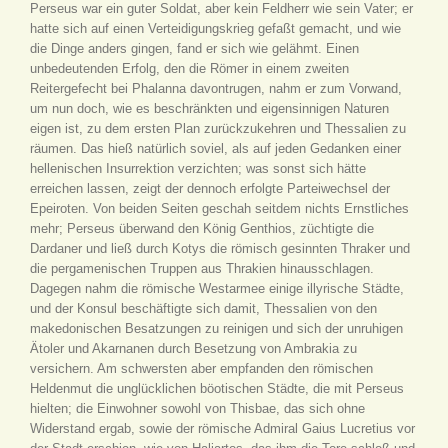
Perseus war ein guter Soldat, aber kein Feldherr wie sein Vater; er
hatte sich auf einen Verteidigungskrieg gefaßt gemacht, und wie
die Dinge anders gingen, fand er sich wie gelähmt. Einen
unbedeutenden Erfolg, den die Römer in einem zweiten
Reitergefecht bei Phalanna davontrugen, nahm er zum Vorwand,
um nun doch, wie es beschränkten und eigensinnigen Naturen
eigen ist, zu dem ersten Plan zurückzukehren und Thessalien zu
räumen. Das hieß natürlich soviel, als auf jeden Gedanken einer
hellenischen Insurrektion verzichten; was sonst sich hätte
erreichen lassen, zeigt der dennoch erfolgte Parteiwechsel der
Epeiroten. Von beiden Seiten geschah seitdem nichts Ernstliches
mehr; Perseus überwand den König Genthios, züchtigte die
Dardaner und ließ durch Kotys die römisch gesinnten Thraker und
die pergamenischen Truppen aus Thrakien hinausschlagen.
Dagegen nahm die römische Westarmee einige illyrische Städte,
und der Konsul beschäftigte sich damit, Thessalien von den
makedonischen Besatzungen zu reinigen und sich der unruhigen
Ätoler und Akarnanen durch Besetzung von Ambrakia zu
versichern. Am schwersten aber empfanden den römischen
Heldenmut die unglücklichen böotischen Städte, die mit Perseus
hielten; die Einwohner sowohl von Thisbae, das sich ohne
Widerstand ergab, sowie der römische Admiral Gaius Lucretius vor