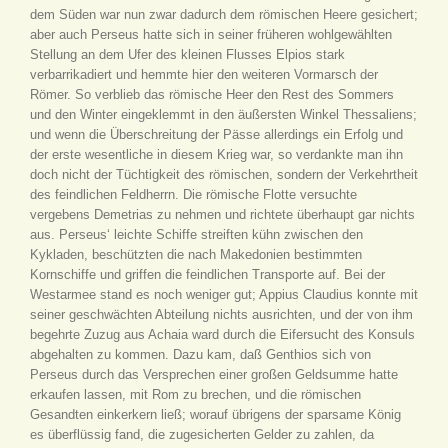
dem Süden war nun zwar dadurch dem römischen Heere gesichert;
aber auch Perseus hatte sich in seiner früheren wohlgewählten
Stellung an dem Ufer des kleinen Flusses Elpios stark
verbarrikadiert und hemmte hier den weiteren Vormarsch der
Römer. So verblieb das römische Heer den Rest des Sommers
und den Winter eingeklemmt in den äußersten Winkel Thessaliens;
und wenn die Überschreitung der Pässe allerdings ein Erfolg und
der erste wesentliche in diesem Krieg war, so verdankte man ihn
doch nicht der Tüchtigkeit des römischen, sondern der Verkehrtheit
des feindlichen Feldherrn. Die römische Flotte versuchte
vergebens Demetrias zu nehmen und richtete überhaupt gar nichts
aus. Perseus‘ leichte Schiffe streiften kühn zwischen den
Kykladen, beschützten die nach Makedonien bestimmten
Kornschiffe und griffen die feindlichen Transporte auf. Bei der
Westarmee stand es noch weniger gut; Appius Claudius konnte mit
seiner geschwächten Abteilung nichts ausrichten, und der von ihm
begehrte Zuzug aus Achaia ward durch die Eifersucht des Konsuls
abgehalten zu kommen. Dazu kam, daß Genthios sich von
Perseus durch das Versprechen einer großen Geldsumme hatte
erkaufen lassen, mit Rom zu brechen, und die römischen
Gesandten einkerkern ließ; worauf übrigens der sparsame König
es überflüssig fand, die zugesicherten Gelder zu zahlen, da