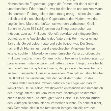
Namentlich die Fügsamkeit gegen die Römer, mit der er sich die
unentbehrliche Frist erkaufte, war für den harten und stolzen Mann
eine schwere Prüfung, die er doch mutig ertrug – seine Untertanen
freilich und die unschuldigen Gegenstände des Haders, wie das
unglückliche Maroneia, büßten schwer den verhaltenen Groll.
Schon im Jahre 571 (183) schien der Krieg ausbrechen zu
müssen; aber auf Philippos‘ Geheiß bewirkte sein jüngerer Sohn
Demetrios eine Ausgleichung des Vaters mit Rom, wo er einige
Jahre als Geisel gelebt hatte und sehr beliebt war. Der Senat,
namentlich Flamininus, der die griechischen Angelegenheiten
leitete, suchte in Makedonien eine römische Partei zu bilden, die
Philippos‘ natürlich den Römern nicht unbekannte Bestrebungen zu
paralysieren imstande wäre, und hatte zu deren Haupt, ja vielleicht
zum künftigen König Makedoniens, den jüngeren, leidenschaftlich
an Rom hängenden Prinzen ausersehen. Man gab mit absichtlicher
Deutlichkeit zu verstehen, daß der Senat dem Vater um des
Sohnes willen verzeihe; wovon natürlich die Folge war, daß im
königlichen Hause selbst Zwistigkeiten entstanden und namentlich
des Königs älterer und vom Vater zum Nachfolger bestimmter,
aber in ungleicher Ehe erzeugter Sohn Perseus in seinem Bruder
den künftigen Nebenbuhler zu verderben suchte. Es scheint nicht,
daß Demetrios sich in die römischen Intrigen einließ; erst der