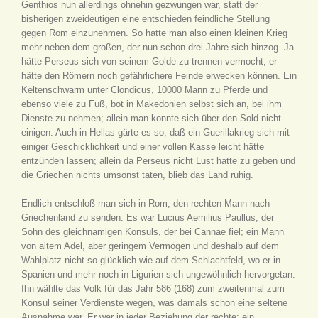
Genthios nun allerdings ohnehin gezwungen war, statt der
bisherigen zweideutigen eine entschieden feindliche Stellung
gegen Rom einzunehmen. So hatte man also einen kleinen Krieg
mehr neben dem großen, der nun schon drei Jahre sich hinzog. Ja
hätte Perseus sich von seinem Golde zu trennen vermocht, er
hätte den Römern noch gefährlichere Feinde erwecken können. Ein
Keltenschwarm unter Clondicus, 10000 Mann zu Pferde und
ebenso viele zu Fuß, bot in Makedonien selbst sich an, bei ihm
Dienste zu nehmen; allein man konnte sich über den Sold nicht
einigen. Auch in Hellas gärte es so, daß ein Guerillakrieg sich mit
einiger Geschicklichkeit und einer vollen Kasse leicht hätte
entzünden lassen; allein da Perseus nicht Lust hatte zu geben und
die Griechen nichts umsonst taten, blieb das Land ruhig.
Endlich entschloß man sich in Rom, den rechten Mann nach
Griechenland zu senden. Es war Lucius Aemilius Paullus, der
Sohn des gleichnamigen Konsuls, der bei Cannae fiel; ein Mann
von altem Adel, aber geringem Vermögen und deshalb auf dem
Wahlplatz nicht so glücklich wie auf dem Schlachtfeld, wo er in
Spanien und mehr noch in Ligurien sich ungewöhnlich hervorgetan.
Ihn wählte das Volk für das Jahr 586 (168) zum zweitenmal zum
Konsul seiner Verdienste wegen, was damals schon eine seltene
Ausnahme war. Er war in jeder Beziehung der rechte: ein