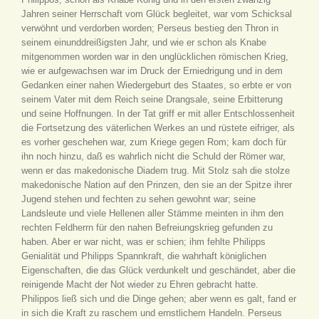
Jahren seiner Herrschaft vom Glück begleitet, war vom Schicksal
verwöhnt und verdorben worden; Perseus bestieg den Thron in
seinem einunddreißigsten Jahr, und wie er schon als Knabe
mitgenommen worden war in den unglücklichen römischen Krieg,
wie er aufgewachsen war im Druck der Erniedrigung und in dem
Gedanken einer nahen Wiedergeburt des Staates, so erbte er von
seinem Vater mit dem Reich seine Drangsale, seine Erbitterung
und seine Hoffnungen. In der Tat griff er mit aller Entschlossenheit
die Fortsetzung des väterlichen Werkes an und rüstete eifriger, als
es vorher geschehen war, zum Kriege gegen Rom; kam doch für
ihn noch hinzu, daß es wahrlich nicht die Schuld der Römer war,
wenn er das makedonische Diadem trug. Mit Stolz sah die stolze
makedonische Nation auf den Prinzen, den sie an der Spitze ihrer
Jugend stehen und fechten zu sehen gewohnt war; seine
Landsleute und viele Hellenen aller Stämme meinten in ihm den
rechten Feldherrn für den nahen Befreiungskrieg gefunden zu
haben. Aber er war nicht, was er schien; ihm fehlte Philipps
Genialität und Philipps Spannkraft, die wahrhaft königlichen
Eigenschaften, die das Glück verdunkelt und geschändet, aber die
reinigende Macht der Not wieder zu Ehren gebracht hatte.
Philippos ließ sich und die Dinge gehen; aber wenn es galt, fand er
in sich die Kraft zu raschem und ernstlichem Handeln. Perseus