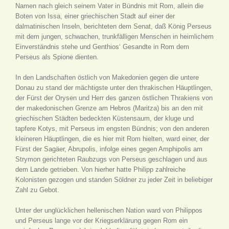
Namen nach gleich seinem Vater in Bündnis mit Rom, allein die
Boten von Issa, einer griechischen Stadt auf einer der
dalmatinischen Inseln, berichteten dem Senat, daß König Perseus
mit dem jungen, schwachen, trunkfälligen Menschen in heimlichem
Einverständnis stehe und Genthios‘ Gesandte in Rom dem
Perseus als Spione dienten.
In den Landschaften östlich von Makedonien gegen die untere
Donau zu stand der mächtigste unter den thrakischen Häuptlingen,
der Fürst der Orysen und Herr des ganzen östlichen Thrakiens von
der makedonischen Grenze am Hebros (Maritza) bis an den mit
griechischen Städten bedeckten Küstensaum, der kluge und
tapfere Kotys, mit Perseus im engsten Bündnis; von den anderen
kleineren Häuptlingen, die es hier mit Rom hielten, ward einer, der
Fürst der Sagäer, Abrupolis, infolge eines gegen Amphipolis am
Strymon gerichteten Raubzugs von Perseus geschlagen und aus
dem Lande getrieben. Von hierher hatte Philipp zahlreiche
Kolonisten gezogen und standen Söldner zu jeder Zeit in beliebiger
Zahl zu Gebot.
Unter der unglücklichen hellenischen Nation ward von Philippos
und Perseus lange vor der Kriegserklärung gegen Rom ein