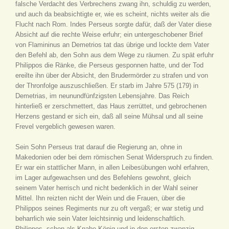
falsche Verdacht des Verbrechens zwang ihn, schuldig zu werden,
und auch da beabsichtigte er, wie es scheint, nichts weiter als die
Flucht nach Rom. Indes Perseus sorgte dafür, daß der Vater diese
Absicht auf die rechte Weise erfuhr; ein untergeschobener Brief
von Flamininus an Demetrios tat das übrige und lockte dem Vater
den Befehl ab, den Sohn aus dem Wege zu räumen. Zu spät erfuhr
Philippos die Ränke, die Perseus gesponnen hatte, und der Tod
ereilte ihn über der Absicht, den Brudermörder zu strafen und von
der Thronfolge auszuschließen. Er starb im Jahre 575 (179) in
Demetrias, im neunundfünfzigsten Lebensjahre. Das Reich
hinterließ er zerschmettert, das Haus zerrüttet, und gebrochenen
Herzens gestand er sich ein, daß all seine Mühsal und all seine
Frevel vergeblich gewesen waren.
Sein Sohn Perseus trat darauf die Regierung an, ohne in
Makedonien oder bei dem römischen Senat Widerspruch zu finden.
Er war ein stattlicher Mann, in allen Leibesübungen wohl erfahren,
im Lager aufgewachsen und des Befehlens gewohnt, gleich
seinem Vater herrisch und nicht bedenklich in der Wahl seiner
Mittel. Ihn reizten nicht der Wein und die Frauen, über die
Philippos seines Regiments nur zu oft vergaß; er war stetig und
beharrlich wie sein Vater leichtsinnig und leidenschaftlich.
Philippos, schon als Knabe König und in den ersten zwanzig