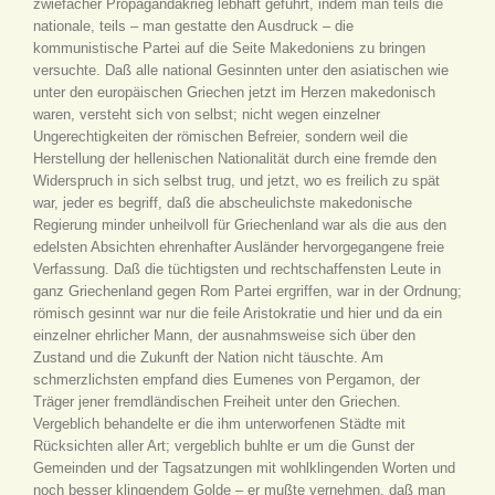
zwiefacher Propagandakrieg lebhaft geführt, indem man teils die
nationale, teils – man gestatte den Ausdruck – die
kommunistische Partei auf die Seite Makedoniens zu bringen
versuchte. Daß alle national Gesinnten unter den asiatischen wie
unter den europäischen Griechen jetzt im Herzen makedonisch
waren, versteht sich von selbst; nicht wegen einzelner
Ungerechtigkeiten der römischen Befreier, sondern weil die
Herstellung der hellenischen Nationalität durch eine fremde den
Widerspruch in sich selbst trug, und jetzt, wo es freilich zu spät
war, jeder es begriff, daß die abscheulichste makedonische
Regierung minder unheilvoll für Griechenland war als die aus den
edelsten Absichten ehrenhafter Ausländer hervorgegangene freie
Verfassung. Daß die tüchtigsten und rechtschaffensten Leute in
ganz Griechenland gegen Rom Partei ergriffen, war in der Ordnung;
römisch gesinnt war nur die feile Aristokratie und hier und da ein
einzelner ehrlicher Mann, der ausnahmsweise sich über den
Zustand und die Zukunft der Nation nicht täuschte. Am
schmerzlichsten empfand dies Eumenes von Pergamon, der
Träger jener fremdländischen Freiheit unter den Griechen.
Vergeblich behandelte er die ihm unterworfenen Städte mit
Rücksichten aller Art; vergeblich buhlte er um die Gunst der
Gemeinden und der Tagsatzungen mit wohlklingenden Worten und
noch besser klingendem Golde – er mußte vernehmen, daß man