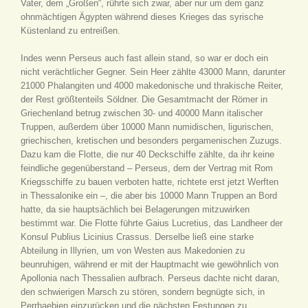
Vater, dem „Großen“, rührte sich zwar, aber nur um dem ganz
ohnmächtigen Ägypten während dieses Krieges das syrische
Küstenland zu entreißen.
Indes wenn Perseus auch fast allein stand, so war er doch ein
nicht verächtlicher Gegner. Sein Heer zählte 43000 Mann, darunter
21000 Phalangiten und 4000 makedonische und thrakische Reiter,
der Rest größtenteils Söldner. Die Gesamtmacht der Römer in
Griechenland betrug zwischen 30- und 40000 Mann italischer
Truppen, außerdem über 10000 Mann numidischen, ligurischen,
griechischen, kretischen und besonders pergamenischen Zuzugs.
Dazu kam die Flotte, die nur 40 Deckschiffe zählte, da ihr keine
feindliche gegenüberstand – Perseus, dem der Vertrag mit Rom
Kriegsschiffe zu bauen verboten hatte, richtete erst jetzt Werften
in Thessalonike ein –, die aber bis 10000 Mann Truppen an Bord
hatte, da sie hauptsächlich bei Belagerungen mitzuwirken
bestimmt war. Die Flotte führte Gaius Lucretius, das Landheer der
Konsul Publius Licinius Crassus. Derselbe ließ eine starke
Abteilung in Illyrien, um von Westen aus Makedonien zu
beunruhigen, während er mit der Hauptmacht wie gewöhnlich von
Apollonia nach Thessalien aufbrach. Perseus dachte nicht daran,
den schwierigen Marsch zu stören, sondern begnügte sich, in
Perrhaebien einzurücken und die nächsten Festungen zu