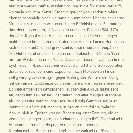
der Stadt erschien, wie von Haliartos, das ihm die Tore schloß und
erstürmt werden mußte, wurden von ihm in die Sklaverei verkauft,
Koroneia von dem Konsul Crassus gar der Kapitulation zuwider
ebenso behandelt. Noch nie hatte ein römisches Heer so schlechte
Mannszucht gehalten wie unter diesen Befehlshabern. Sie hatten
das Heer so zerrüttet, daß auch im nächsten Feldzug 584 (170)
der neue Konsul Aulus Hostilius an ernstliche Unternehmungen
nicht denken konnte, zumal da der neue Admiral Lucius Hortensius
sich ebenso unfähig und gewissenlos erwies wie sein Vorgänger.
Die Flotte lief ohne allen Erfolg in den thrakischen Küstenplätzen
an. Die Westarmee unter Appius Claudius, dessen Hauptquartier in
Lychnidos im dassaretischen Gebiet war, erlitt eine Schlappe über
die andere; nachdem eine Expedition nach Makedonien hinein
völlig verunglückt war, griff gegen Anfang des Winters der König
mit den an der Südgrenze durch den tiefen, alle Pässe sperrenden
Schnee entbehrlich gewordenen Truppen den Appius seinerseits
an, nahm ihm zahlreiche Ortschaften und eine Menge Gefangene
ab und knüpfte Verbindungen mit dem König Genthios an; ja er
konnte einen Versuch machen, in Ätolien einzufallen, während
Appius sich in Epeiros von der Besatzung einer Festung, die er
vergeblich belagert hatte, noch einmal schlagen ließ. Die römische
Hauptarmee machte ein paar Versuche, erst über die
Kambunischen Berge, dann durch die thessalischen Pässe in