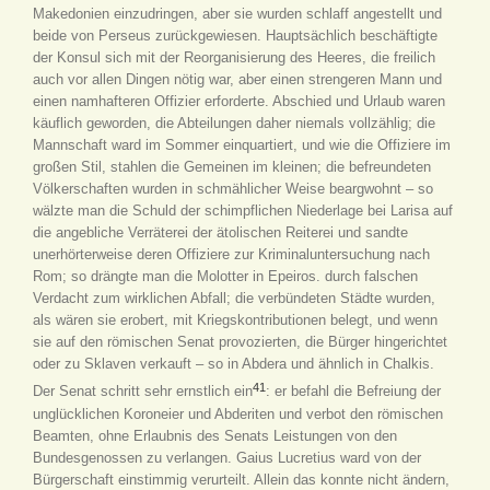
Makedonien einzudringen, aber sie wurden schlaff angestellt und
beide von Perseus zurückgewiesen. Hauptsächlich beschäftigte
der Konsul sich mit der Reorganisierung des Heeres, die freilich
auch vor allen Dingen nötig war, aber einen strengeren Mann und
einen namhafteren Offizier erforderte. Abschied und Urlaub waren
käuflich geworden, die Abteilungen daher niemals vollzählig; die
Mannschaft ward im Sommer einquartiert, und wie die Offiziere im
großen Stil, stahlen die Gemeinen im kleinen; die befreundeten
Völkerschaften wurden in schmählicher Weise beargwohnt – so
wälzte man die Schuld der schimpflichen Niederlage bei Larisa auf
die angebliche Verräterei der ätolischen Reiterei und sandte
unerhörterweise deren Offiziere zur Kriminaluntersuchung nach
Rom; so drängte man die Molotter in Epeiros. durch falschen
Verdacht zum wirklichen Abfall; die verbündeten Städte wurden,
als wären sie erobert, mit Kriegskontributionen belegt, und wenn
sie auf den römischen Senat provozierten, die Bürger hingerichtet
oder zu Sklaven verkauft – so in Abdera und ähnlich in Chalkis.
41
Der Senat schritt sehr ernstlich ein
: er befahl die Befreiung der
unglücklichen Koroneier und Abderiten und verbot den römischen
Beamten, ohne Erlaubnis des Senats Leistungen von den
Bundesgenossen zu verlangen. Gaius Lucretius ward von der
Bürgerschaft einstimmig verurteilt. Allein das konnte nicht ändern,