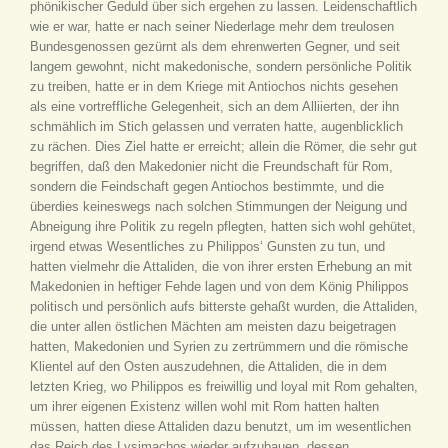
phönikischer Geduld über sich ergehen zu lassen. Leidenschaftlich
wie er war, hatte er nach seiner Niederlage mehr dem treulosen
Bundesgenossen gezürnt als dem ehrenwerten Gegner, und seit
langem gewohnt, nicht makedonische, sondern persönliche Politik
zu treiben, hatte er in dem Kriege mit Antiochos nichts gesehen
als eine vortreffliche Gelegenheit, sich an dem Alliierten, der ihn
schmählich im Stich gelassen und verraten hatte, augenblicklich
zu rächen. Dies Ziel hatte er erreicht; allein die Römer, die sehr gut
begriffen, daß den Makedonier nicht die Freundschaft für Rom,
sondern die Feindschaft gegen Antiochos bestimmte, und die
überdies keineswegs nach solchen Stimmungen der Neigung und
Abneigung ihre Politik zu regeln pflegten, hatten sich wohl gehütet,
irgend etwas Wesentliches zu Philippos‘ Gunsten zu tun, und
hatten vielmehr die Attaliden, die von ihrer ersten Erhebung an mit
Makedonien in heftiger Fehde lagen und von dem König Philippos
politisch und persönlich aufs bitterste gehaßt wurden, die Attaliden,
die unter allen östlichen Mächten am meisten dazu beigetragen
hatten, Makedonien und Syrien zu zertrümmern und die römische
Klientel auf den Osten auszudehnen, die Attaliden, die in dem
letzten Krieg, wo Philippos es freiwillig und loyal mit Rom gehalten,
um ihrer eigenen Existenz willen wohl mit Rom hatten halten
müssen, hatten diese Attaliden dazu benutzt, um im wesentlichen
das Reich des Lysimachos wieder aufzubauen, dessen