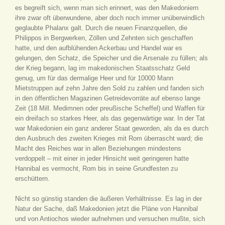
es begreift sich, wenn man sich erinnert, was den Makedoniern
ihre zwar oft überwundene, aber doch noch immer unüberwindlich
geglaubte Phalanx galt. Durch die neuen Finanzquellen, die
Philippos in Bergwerken, Zöllen und Zehnten sich geschaffen
hatte, und den aufblühenden Ackerbau und Handel war es
gelungen, den Schatz, die Speicher und die Arsenale zu füllen; als
der Krieg begann, lag im makedonischen Staatsschatz Geld
genug, um für das dermalige Heer und für 10000 Mann
Mietstruppen auf zehn Jahre den Sold zu zahlen und fanden sich
in den öffentlichen Magazinen Getreidevorräte auf ebenso lange
Zeit (18 Mill. Medimnen oder preußische Scheffel) und Waffen für
ein dreifach so starkes Heer, als das gegenwärtige war. In der Tat
war Makedonien ein ganz anderer Staat geworden, als da es durch
den Ausbruch des zweiten Krieges mit Rom überrascht ward; die
Macht des Reiches war in allen Beziehungen mindestens
verdoppelt – mit einer in jeder Hinsicht weit geringeren hatte
Hannibal es vermocht, Rom bis in seine Grundfesten zu
erschüttern.
Nicht so günstig standen die äußeren Verhältnisse. Es lag in der
Natur der Sache, daß Makedonien jetzt die Pläne von Hannibal
und von Antiochos wieder aufnehmen und versuchen mußte, sich