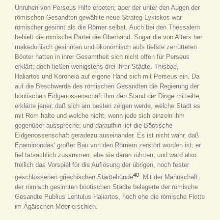
Unruhen von Perseus Hilfe erbeten; aber der unter den Augen der
römischen Gesandten gewählte neue Strateg Lykiskos war
römischer gesinnt als die Römer selbst. Auch bei den Thessalern
behielt die römische Partei die Oberhand. Sogar die von Alters her
makedonisch gesinnten und ökonomisch aufs tiefste zerrütteten
Böoter hatten in ihrer Gesamtheit sich nicht offen für Perseus
erklärt; doch ließen wenigstens drei ihrer Städte, Thisbae,
Haliartos und Koroneia auf eigene Hand sich mit Perseus ein. Da
auf die Beschwerde des römischen Gesandten die Regierung der
böotischen Eidgenossenschaft ihm den Stand der Dinge mitteilte,
erklärte jener, daß sich am besten zeigen werde, welche Stadt es
mit Rom halte und welche nicht, wenn jede sich einzeln ihm
gegenüber ausspreche; und daraufhin lief die Böotische
Eidgenossenschaft geradezu auseinander. Es ist nicht wahr, daß
Epaminondas‘ großer Bau von den Römern zerstört worden ist; er
fiel tatsächlich zusammen, ehe sie daran rührten, und ward also
freilich das Vorspiel für die Auflösung der übrigen, noch fester
40
geschlossenen griechischen Städtebünde
. Mit der Mannschaft
der römisch gesinnten böotischen Städte belagerte der römische
Gesandte Publius Lentulus Haliartos, noch ehe die römische Flotte
im Ägäischen Meer erschien.