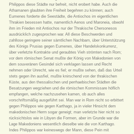
Philippos diese Städte nur befreit, nicht erobert habe. Auch die
Athamanen glaubten ihre Freiheit begehren zu können; auch
Eumenes forderte die Seestädte, die Antiochos im eigentlichen
Thrakien besessen hatte, namentlich Aenos und Maroneia, obwohl
ihm im Frieden mit Antiochos nur der Thrakische Chersonesos
ausdrücklich zugesprochen war. All diese Beschwerden und
zahllose geringere seiner sämtlichen Nachbarn, über Unterstützung
des Königs Prusias gegen Eumenes, über Handelskonkurrenz,
über verletzte Kontrakte und geraubtes Vieh strömten nach Rom;
vor dem römischen Senat mußte der König von Makedonien von
dem souveränen Gesindel sich verklagen lassen und Recht
nehmen oder Unrecht, wie es fiel; er mußte sehen, daß das Urteil
stets gegen ihn ausfiel, mußte knirschend von der thrakischen
Küste, aus den thessalischen und perrhaebischen Städten die
Besatzungen wegziehen und die römischen Kommissare höflich
empfangen, welche nachzusehen kamen, ob auch alles
vorschriftsmäßig ausgeführt sei. Man war in Rom nicht so erbittert
gegen Philippos wie gegen Karthago, ja in vieler Hinsicht dem
makedonischen Herrn sogar geneigt; man verletzte hier nicht so
rücksichtslos wie in Libyen die Formen, aber im Grunde war die
Lage Makedoniens wesentlich dieselbe wie die von Karthago.
Indes Philippos war keineswegs der Mann, diese Pein mit