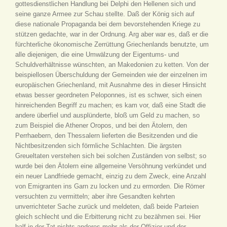
gottesdienstlichen Handlung bei Delphi den Hellenen sich und
seine ganze Armee zur Schau stellte. Daß der König sich auf
diese nationale Propaganda bei dem bevorstehenden Kriege zu
stützen gedachte, war in der Ordnung. Arg aber war es, daß er die
fürchterliche ökonomische Zerrüttung Griechenlands benutzte, um
alle diejenigen, die eine Umwälzung der Eigentums- und
Schuldverhältnisse wünschten, an Makedonien zu ketten. Von der
beispiellosen Überschuldung der Gemeinden wie der einzelnen im
europäischen Griechenland, mit Ausnahme des in dieser Hinsicht
etwas besser geordneten Peloponnes, ist es schwer, sich einen
hinreichenden Begriff zu machen; es kam vor, daß eine Stadt die
andere überfiel und ausplünderte, bloß um Geld zu machen, so
zum Beispiel die Athener Oropos, und bei den Ätolern, den
Perrhaebern, den Thessalern lieferten die Besitzenden und die
Nichtbesitzenden sich förmliche Schlachten. Die ärgsten
Greueltaten verstehen sich bei solchen Zuständen von selbst; so
wurde bei den Ätolern eine allgemeine Versöhnung verkündet und
ein neuer Landfriede gemacht, einzig zu dem Zweck, eine Anzahl
von Emigranten ins Garn zu locken und zu ermorden. Die Römer
versuchten zu vermitteln; aber ihre Gesandten kehrten
unverrichteter Sache zurück und meldeten, daß beide Parteien
gleich schlecht und die Erbitterung nicht zu bezähmen sei. Hier
half in der Tat nichts anderes mehr als der Offizier und der