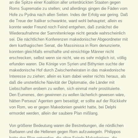
an die Spitze einer Koalition aller unterdrückten Staaten gegen
Roms Suprematie zu stellen; und allerdings gingen die Fäden vom
Hofe zu Pydna nach allen Seiten. Indes der Erfolg war gering. Daß
die Treue der Italiker schwankte, ward wohl behauptet; allein es
konnte weder Freund noch Feind entgehen, daß zunächst die
Wiederaufnahme der Samnitenkriege nicht gerade wahrscheinlich
sei. Die nächtlichen Konferenzen makedonischer Abgeordneter mit
dem karthagischen Senat, die Massinissa in Rom denunzierte,
konnten gleichfalls ernsthafte und einsichtige Männer nicht
erschrecken, selbst wenn sie nicht, wie es sehr möglich ist, völlig
erfunden waren. Die Könige von Syrien und Bithynien suchte der
makedonische Hof durch Zwischenheiraten in das makedonische
Interesse zu ziehen; allein es kam dabei weiter nichts heraus, als
daß die unsterbliche Naivität der Diplomatie, die Länder mit
Liebschaften erobern zu wollen, sich einmal mehr prostituierte.
Den Eumenes, den gewinnen zu wollen lächerlich gewesen wäre,
hätten Perseus‘ Agenten gern beseitigt; er sollte auf der Rückkehr
von Rom, wo er gegen Makedonien gewirkt hatte, bei Delphi
ermordet werden, allein der saubere Plan mißlang.
Von größerer Bedeutung waren die Bestrebungen, die nördlichen
Barbaren und die Hellenen gegen Rom aufzuwiegeln. Philippos
hatte den Plan entworfen, die alten Feinde Makedoniens, die