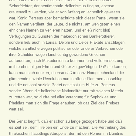
Scharfrichter; der sentimentale Hellenismus fing an, ebenso
grauenvoll zu werden, wie er von Anfang an lächerlich gewesen
war. König Perseus aber bemächtigte sich dieser Partei, wenn sie
den Namen verdient, der Leute, die nichts, am wenigsten einen
ehrlichen Namen zu verlieren hatten, und erließ nicht bloß
Verfügungen zu Gunsten der makedonischen Bankerottierer,
sondern ließ auch in Larisa, Delphi und Delos Plakate anschlagen,
welche sämtliche wegen politischer oder anderer Verbrechen oder
ihrer Schulden wegen landflüchtig gewordene Griechen
aufforderten, nach Makedonien zu kommen und volle Einsetzung
in ihre ehemaligen Ehren und Güter zu gewärtigen. Daß sie kamen,
kann man sich denken; ebenso daß in ganz Nordgriechenland die
glimmende soziale Revolution nun in offene Flammen ausschlug
und die national-soziale Partei daselbst um Hilfe zu Perseus
sandte. Wenn die hellenische Nationalität nur mit solchen Mitteln
zu retten war, so durfte bei aller Verehrung für Sophokles und
Pheidias man sich die Frage erlauben, ob das Ziel des Preises
wert sei.
Der Senat begriff, daß er schon zu lange gezögert habe und daß
es Zeit sei, dem Treiben ein Ende zu machen. Die Vertreibung des
thrakischen Häuptlings Abrupolis, der mit den Römern in Bündnis