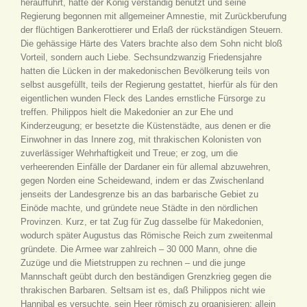
heraufführt, hatte der König verständig benutzt und seine
Regierung begonnen mit allgemeiner Amnestie, mit Zurückberufung
der flüchtigen Bankerottierer und Erlaß der rückständigen Steuern.
Die gehässige Härte des Vaters brachte also dem Sohn nicht bloß
Vorteil, sondern auch Liebe. Sechsundzwanzig Friedensjahre
hatten die Lücken in der makedonischen Bevölkerung teils von
selbst ausgefüllt, teils der Regierung gestattet, hierfür als für den
eigentlichen wunden Fleck des Landes ernstliche Fürsorge zu
treffen. Philippos hielt die Makedonier an zur Ehe und
Kinderzeugung; er besetzte die Küstenstädte, aus denen er die
Einwohner in das Innere zog, mit thrakischen Kolonisten von
zuverlässiger Wehrhaftigkeit und Treue; er zog, um die
verheerenden Einfälle der Dardaner ein für allemal abzuwehren,
gegen Norden eine Scheidewand, indem er das Zwischenland
jenseits der Landesgrenze bis an das barbarische Gebiet zu
Einöde machte, und gründete neue Städte in den nördlichen
Provinzen. Kurz, er tat Zug für Zug dasselbe für Makedonien,
wodurch später Augustus das Römische Reich zum zweitenmal
gründete. Die Armee war zahlreich – 30 000 Mann, ohne die
Zuzüge und die Mietstruppen zu rechnen – und die junge
Mannschaft geübt durch den beständigen Grenzkrieg gegen die
thrakischen Barbaren. Seltsam ist es, daß Philippos nicht wie
Hannibal es versuchte, sein Heer römisch zu organisieren; allein