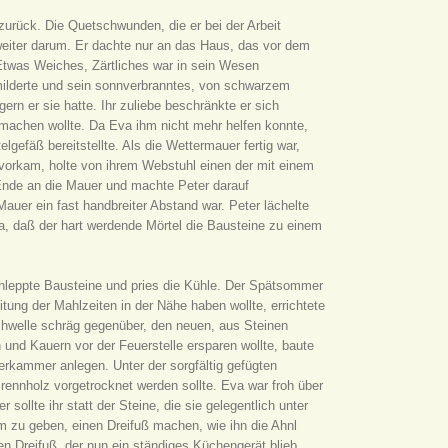
zurück. Die Quetschwunden, die er bei der Arbeit
weiter darum. Er dachte nur an das Haus, das vor dem
 Etwas Weiches, Zärtliches war in sein Wesen
ilderte und sein sonnverbranntes, von schwarzem
ern er sie hatte. Ihr zuliebe beschränkte er sich
 machen wollte. Da Eva ihm nicht mehr helfen konnte,
lgefäß bereitstellte. Als die Wettermauer fertig war,
f vorkam, holte von ihrem Webstuhl einen der mit einem
Ende an die Mauer und machte Peter darauf
er ein fast handbreiter Abstand war. Peter lächelte
ja, daß der hart werdende Mörtel die Bausteine zu einem
chleppte Bausteine und pries die Kühle. Der Spätsommer
ung der Mahlzeiten in der Nähe haben wollte, errichtete
schwelle schräg gegenüber, den neuen, aus Steinen
und Kauern vor der Feuerstelle ersparen wollte, baute
herkammer anlegen. Unter der sorgfältig gefügten
rennholz vorgetrocknet werden sollte. Eva war froh über
ollte ihr statt der Steine, die sie gelegentlich unter
m zu geben, einen Dreifuß machen, wie ihn die Ahnl
 Dreifuß, der nun ein ständiges Küchengerät blieb.