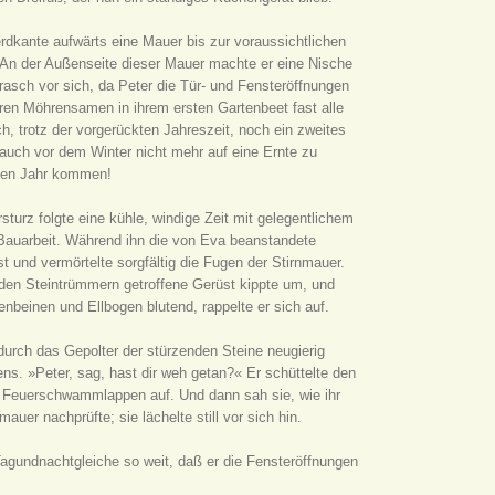
rdkante aufwärts eine Mauer bis zur voraussichtlichen
 An der Außenseite dieser Mauer machte er eine Nische
rasch vor sich, da Peter die Tür- und Fensteröffnungen
eren Möhrensamen in ihrem ersten Gartenbeet fast alle
, trotz der vorgerückten Jahreszeit, noch ein zweites
uch vor dem Winter nicht mehr auf eine Ernte zu
sten Jahr kommen!
turz folgte eine kühle, windige Zeit mit gelegentlichem
Bauarbeit. Während ihn die von Eva beanstandete
und vermörtelte sorgfältig die Fugen der Stirnmauer.
den Steintrümmern getroffene Gerüst kippte um, und
nbeinen und Ellbogen blutend, rappelte er sich auf.
durch das Gepolter der stürzenden Steine neugierig
s. »Peter, sag, hast dir weh getan?« Er schüttelte den
e Feuerschwammlappen auf. Und dann sah sie, wie ihr
er nachprüfte; sie lächelte still vor sich hin.
 Tagundnachtgleiche so weit, daß er die Fensteröffnungen