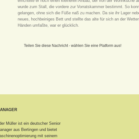
errichtete er noch einen kleineren Anbau, der von der Wohnküche a
wurde zum Stall, die vordere zur Vorratskammer bestimmt. So konn
gelangen, ohne sich die Füße naß zu machen. Da sie ihr Lager neb
neues, hochbeiniges Bett und stellte das alte für sich an der Wett
Händen umfaßte, war er glücklich.
Teilen Sie diese Nachricht - wählen Sie eine Platform aus!
MANAGER
er Müller ist ein deutscher Senior
nager aus Bertingen
und bietet
schinenoptimierung mit seinem