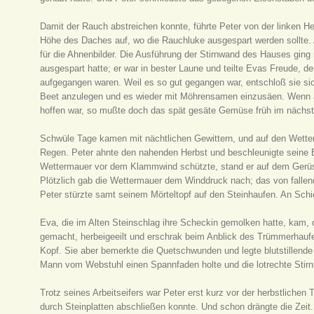
Damit der Rauch abstreichen konnte, führte Peter von der linken He
Höhe des Daches auf, wo die Rauchluke ausgespart werden sollte.
für die Ahnenbilder. Die Ausführung der Stirnwand des Hauses ging 
ausgespart hatte; er war in bester Laune und teilte Evas Freude, d
aufgegangen waren. Weil es so gut gegangen war, entschloß sie sich
Beet anzulegen und es wieder mit Möhrensamen einzusäen. Wenn a
hoffen war, so mußte doch das spät gesäte Gemüse früh im näch
Schwüle Tage kamen mit nächtlichen Gewittern, und auf den Wetters
Regen. Peter ahnte den nahenden Herbst und beschleunigte seine 
Wettermauer vor dem Klammwind schützte, stand er auf dem Gerüst 
Plötzlich gab die Wettermauer dem Winddruck nach; das von fallen
Peter stürzte samt seinem Mörteltopf auf den Steinhaufen. An Schie
Eva, die im Alten Steinschlag ihre Scheckin gemolken hatte, kam, 
gemacht, herbeigeeilt und erschrak beim Anblick des Trümmerhaufen
Kopf. Sie aber bemerkte die Quetschwunden und legte blutstillend
Mann vom Webstuhl einen Spannfaden holte und die lotrechte Stirnmau
Trotz seines Arbeitseifers war Peter erst kurz vor der herbstlichen
durch Steinplatten abschließen konnte. Und schon drängte die Zeit.