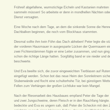
Frühreif abgefallene, wurmstichige Eicheln und Kastanien mahnten i
sammeln müssen! So arbeitete er denn in mondhellen Nächten oder
Dienst versagten.
Eine Woche nach dem Tage, an dem die sinkende Sonne die Henne e
Dachbalken beginnen, die noch vom Blockhaus stammten.
Diesmal sollte ihm kein Föhn das Dach abheben! Peter legte die st
der vorderen Hausmauer in ausgesparte Lücken der Quermauern ein,
zwei Fichtenstämmen fügte er eine Leiter zusammen, und nun ging 
schon die richtige Länge hatten. Sorgfältig band er sie nieder und 
beschwerte.
Und Eva beeilte sich, die zuvor eingeweichten Tierblasen auf Rute
eingefügt werden. Schon bot das neue Heim den Sonnleitnern siche
Stubenwände und flocht eine schulterhohe Tür, bei günstigem Wetter 
Fellen zum Verhängen der großen Lichtluke war kein Mangel.
Nach der Riesenarbeit des Hausbaues empfand Peter die Tage der 
und zwei Jungschweine, deren Fleisch er in den Rauchfang hängte.
bedeckte und Eva es ungern sah, daß Peter die Scheckin mit den Zi