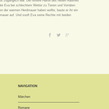
us zugänglich war. Die hintere Hälfte des neuen Raumes
te Eva bei schlechtem Wetter zu Tieren und Vorräten
en der warmen Herdmauer haben wollte, baute er ihr ein
ermauer auf. Und sooft Eva seine Rechte mit beiden
NAVIGATION
Märchen
Romane