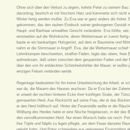
Ohne sich über den Verlust zu ärgern, kehrte Peter zu seinem Bau 
davontrug, bestrich er mit frischem Harz und kümmerte sich nicht 
Winter fertig werden mußte. Zu Eva war er ganz anders als früher.
gekommen, das den rauhen Eindruck seiner gedrungenen Gestalt m
Haupt- und Barthaar umwalltes Gesicht veränderte. Eva fühlte, wie g
einstweilen auf die Wohnküche, deren Wettermauer er zuerst fertig
baute er ein bankartiges Holzgerüst, auf dem er Bausteine und Mörte
nahm er die Stirnmauer in Angriff. Eva, der die Wettermauer schie
Lehmklumpen beschwerten, straffen Fäden, legte das obere, freie 
aufmerksam, daß unten zwischen dem gespannten Faden und der Mau
über den von ihr entdeckten Schönheitsfehler der Mauer; er wußte 
einzigen Felsen verbinden werde.
Regentage bedeuteten für ihn keine Unterbrechung der Arbeit; er s
war da, die Mauern des Hauses wuchsen. Da er Eva bei der Zubereit
er unweit der rechten hinteren Ecke ihrer künftigen Stube, der Tür
gemauerten Herd. Aus Rücksicht auf seine Frau, der er das Bücken 
er den Herd hüfthoch auf. Hinter der Feuerstelle wollte er die Räuc
Wölbung des Herdes hatte er eine Nische freigelassen, in der das B
den vervollkommneten Herd. Nur einen Wunsch hatte sie noch: Peter s
ihre Töpfe und Näpfe zu legen pflegte, um dem Feuer darunter Rau
gehabt hatte. Und Peter schmiedete aus gebogenen Eisenstäben den