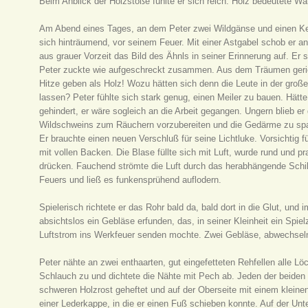
Beim Anblick der Holzstöße fühlte er sich reich. Holz bedeutete W
Am Abend eines Tages, an dem Peter zwei Wildgänse und einen Kei
sich hinträumend, vor seinem Feuer. Mit einer Astgabel schob er a
aus grauer Vorzeit das Bild des Ähnls in seiner Erinnerung auf. Er
Peter zuckte wie aufgeschreckt zusammen. Aus dem Träumen gerie
Hitze geben als Holz! Wozu hätten sich denn die Leute in der gro
lassen? Peter fühlte sich stark genug, einen Meiler zu bauen. Hät
gehindert, er wäre sogleich an die Arbeit gegangen. Ungern blieb e
Wildschweins zum Räuchern vorzubereiten und die Gedärme zu span
Er brauchte einen neuen Verschluß für seine Lichtluke. Vorsichtig fü
mit vollen Backen. Die Blase füllte sich mit Luft, wurde rund und pra
drücken. Fauchend strömte die Luft durch das herabhängende Schil
Feuers und ließ es funkensprühend auflodern.
Spielerisch richtete er das Rohr bald da, bald dort in die Glut, und 
absichtslos ein Gebläse erfunden, das, in seiner Kleinheit ein Spi
Luftstrom ins Werkfeuer senden mochte. Zwei Gebläse, abwechseln
Peter nähte an zwei enthaarten, gut eingefetteten Rehfellen alle Lö
Schlauch zu und dichtete die Nähte mit Pech ab. Jeden der beiden
schweren Holzrost geheftet und auf der Oberseite mit einem kleine
einer Lederkappe, in die er einen Fuß schieben konnte. Auf der Unte