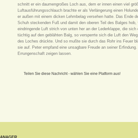
schnitt er ein daumengroßes Loch aus, dem er innen einen viel gr
Luftausführungsschlauch brachte er als Verlängerung einen Holun
er außen mit einem dicken Lehmbelag versehen hatte. Das Ende d
Schuh steckenden Fuß und damit den oberen Teil des Balges hob, 
eindringende Luft strich von unten her an der Lederklappe, die sic
tüchtig auf den geblähten Balg, so versperrte sich die Luft den We
des Loches drückte. Und so mußte sie durch das Rohr ins Feuer bla
sie auf. Peter empfand eine unsagbare Freude an seiner Erfindun
Errungenschaft zeigen lassen.
Teilen Sie diese Nachricht - wählen Sie eine Platform aus!
MANAGER