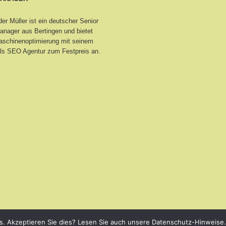
er Müller ist ein deutscher Senior
nager aus Bertingen
und bietet
schinenoptimierung mit seinem
ls SEO Agentur zum Festpreis an.
s. Akzeptieren Sie dies? Lesen Sie auch unsere Datenschutz-Hinweise.