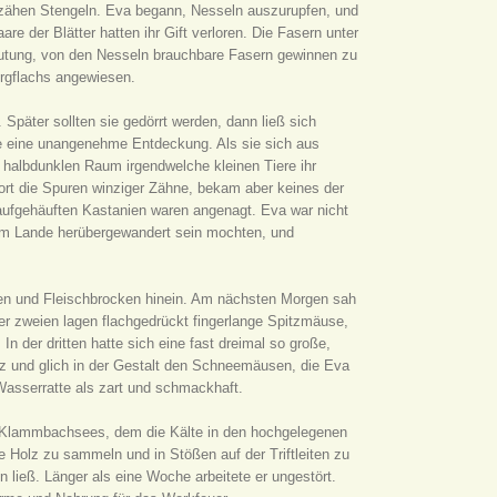
 zähen Stengeln. Eva begann, Nesseln auszurupfen, und
re der Blätter hatten ihr Gift verloren. Die Fasern unter
rmutung, von den Nesseln brauchbare Fasern gewinnen zu
ergflachs angewiesen.
 Später sollten sie gedörrt werden, dann ließ sich
ie eine unangenehme Entdeckung. Als sie sich aus
m halbdunklen Raum irgendwelche kleinen Tiere ihr
dort die Spuren winziger Zähne, bekam aber keines der
aufgehäuften Kastanien waren angenagt. Eva war nicht
 vom Lande herübergewandert sein mochten, und
anien und Fleischbrocken hinein. Am nächsten Morgen sah
er zweien lagen flachgedrückt fingerlange Spitzmäuse,
n der dritten hatte sich eine fast dreimal so große,
z und glich in der Gestalt den Schneemäusen, die Eva
Wasserratte als zart und schmackhaft.
es Klammbachsees, dem die Kälte in den hochgelegenen
Holz zu sammeln und in Stößen auf der Triftleiten zu
 ließ. Länger als eine Woche arbeitete er ungestört.