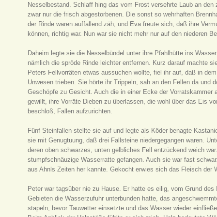
Nesselbestand. Schlaff hing das vom Frost versehrte Laub an den
zwar nur die frisch abgestorbenen. Die sonst so wehrhaften Brennhaa
der Rinde waren auffallend zäh, und Eva freute sich, daß ihre Ve
können, richtig war. Nun war sie nicht mehr nur auf den niederen B
Daheim legte sie die Nesselbündel unter ihre Pfahlhütte ins Wasser.
nämlich die spröde Rinde leichter entfernen. Kurz darauf machte s
Peters Fellvorräten etwas aussuchen wollte, fiel ihr auf, daß in de
Unwesen trieben. Sie hörte ihr Trippeln, sah an den Fellen da und 
Geschöpfe zu Gesicht. Auch die in einer Ecke der Vorratskammer 
gewillt, ihre Vorräte Dieben zu überlassen, die wohl über das Eis
beschloß, Fallen aufzurichten.
Fünf Steinfallen stellte sie auf und legte als Köder benagte Kast
sie mit Genugtuung, daß drei Fallsteine niedergegangen waren. Unt
deren oben schwarzes, unten gelbliches Fell entzückend weich war. I
stumpfschnäuzige Wasserratte gefangen. Auch sie war fast schwar
aus Ahnls Zeiten her kannte. Gekocht erwies sich das Fleisch der 
Peter war tagsüber nie zu Hause. Er hatte es eilig, vom Grund d
Gebieten die Wasserzufuhr unterbunden hatte, das angeschwemmte 
stapeln, bevor Tauwetter einsetzte und das Wasser wieder einfließen