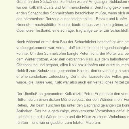
Granit an den Südwänden zu finden waren! An glasigen Schlacken wa
wo der Kalk mit Quarz und Glimmerschiefer in Berührung gekommen 
er den Schacht des Schmelzofens beschicken mußte, wenn sich a
das hämmerbare Rotzeug ausscheiden sollte – Bronze und Kupfer.
Brennstoff nachschütten konnte, baute er aus zwei noch grünen, a
Querhölzer festband, eine schräge, tragfähige Leiter zur Schachtöf
Noch während er mit dem Bau der Schachtleiter beschäftigt war, se
vorübergekommen war, verriet, daß die herbstliche Tagundnachtglei
konnte. Um den Schmelzofen bangte Peter nicht, der Mörtel war ber
dem Winter trotzen. Aber den gebrannten Kalk aus dem halboffenen 
Ofenhöhlung und begann, allen Kalk abzuklopfen und auszuräumen. 
Rehfell zum Schutz des gebrannten Kalkes, den er vorläufig in sein
er eine sonderbare Entdeckung. Der in die Haarseite des Felles ger
wurde, die Haare weg. Kalk war also auch ein verläßliches Mittel 
Der Überfluß an gebranntem Kalk reizte Peter. Er ersetzte den v
Hütten durch einen dicken Mörtelverputz, der den Wänden mehr Festi
Rehes. Um beim Tünchen bis unter den Dachrand gelangen zu könne
Asthaken. Das neue geräumige, wohlverputzte Vorratshaus gefiel ihm
Lichtlöcher in die Wände brach und die Hütte zu einem Wohnhaus
fünften – und wie er glaubte, zum letzten Male um.