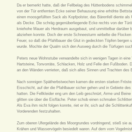
Da er bemerkt hatte, daß der Fellbelag des Hüttenbodens schimmelt
von der Tür entfernten Ecke seiner Behausung eine erhöhte Bettst
einen moosgefüllten Sack als Kopfpolster, das Bärenfell diente als
als Decke. Die schräg gegenüberliegende Ecke rechts von der Türöf
kniehohe Mauer als Herdraum ausgebaut, und unmittelbar darüber b
abziehen konnte. Doch der erste Schneesturm wirbelte die Flocken 
Feuer, so daß die Pfahlbauer die Glut in gedeckten Töpfen bergen 
wurde. Mochte der Qualm sich den Ausweg durch die Türfugen suc
Peters neue Wohnstube verwandelte sich in wenigen Tagen in eine
Hartsteine, Tonvorräte, Schlacken, Holz und Felle den Fußboden. 
an den Wänden verrieten, daß sich alles Sinnen und Trachten des 
Nach sonnigen Spätherbstwochen kamen die ersten starken Fröste.
Eisschicht, auf der die Pfahlbauer sicher gehen und in Gebiete des 
hatten. Die Fellkleider eng um den Leib geschnürt, Arme und Beine m
glitten sie über die Eisfläche. Peter schob einen schmalen Schlitte
Als Eva ihm nicht folgen konnte, riet er ihr, sich auf die Schlitte
Vorderenden festzuhalten.
Zum oberen Ufergelände des Moorgrundes vordringend, stieß sie au
Krähen und Wasservögeln besiedelt waren. Auf dem vom Vogelmist 