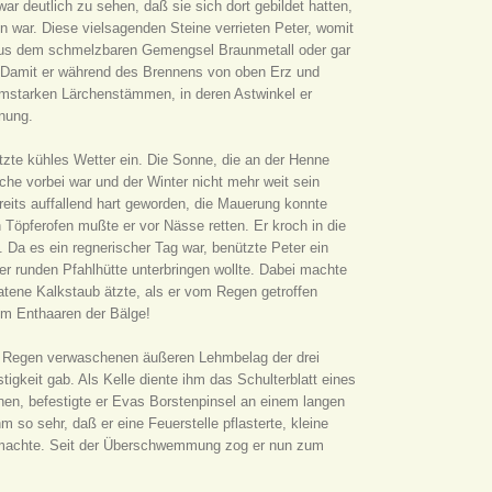
r deutlich zu sehen, daß sie sich dort gebildet hatten,
war. Diese vielsagenden Steine verrieten Peter, womit
us dem schmelzbaren Gemengsel Braunmetall oder gar
 Damit er während des Brennens von oben Erz und
rmstarken Lärchenstämmen, in deren Astwinkel er
fnung.
tzte kühles Wetter ein. Die Sonne, die an der Henne
che vorbei war und der Winter nicht mehr weit sein
eits auffallend hart geworden, die Mauerung konnte
Töpferofen mußte er vor Nässe retten. Er kroch in die
Da es ein regnerischer Tag war, benützte Peter ein
er runden Pfahlhütte unterbringen wollte. Dabei machte
atene Kalkstaub ätzte, als er vom Regen getroffen
zum Enthaaren der Bälge!
om Regen verwaschenen äußeren Lehmbelag der drei
gkeit gab. Als Kelle diente ihm das Schulterblatt eines
n, befestigte er Evas Borstenpinsel an einem langen
 so sehr, daß er eine Feuerstelle pflasterte, kleine
 machte. Seit der Überschwemmung zog er nun zum