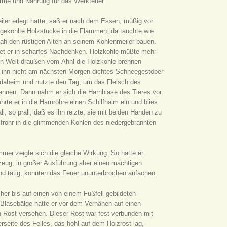
ärme und Nahrung für das Werkfeuer.
ler erlegt hatte, saß er nach dem Essen, müßig vor
ngekohlte Holzstücke in die Flammen; da tauchte wie
 sah den rüstigen Alten an seinem Kohlenmeiler bauen.
t er in scharfes Nachdenken. Holzkohle müßte mehr
ßen Welt draußen vom Ähnl die Holzkohle brennen
te ihn nicht am nächsten Morgen dichtes Schneegestöber
r daheim und nutzte den Tag, um das Fleisch des
nen. Dann nahm er sich die Harnblase des Tieres vor.
hrte er in die Harnröhre einen Schilfhalm ein und blies
ll, so prall, daß es ihn reizte, sie mit beiden Händen zu
frohr in die glimmenden Kohlen des niedergebrannten
immer zeigte sich die gleiche Wirkung. So hatte er
elzeug, in großer Ausführung aber einen mächtigen
d tätig, konnten das Feuer ununterbrochen anfachen.
cher bis auf einen von einem Fußfell gebildeten
 Blasebälge hatte er vor dem Vernähen auf einen
n Rost versehen. Dieser Rost war fest verbunden mit
rseite des Felles, das hohl auf dem Holzrost lag,