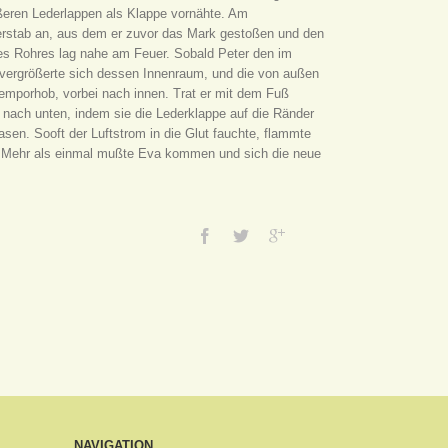
ößeren Lederlappen als Klappe vornähte. Am
derstab an, aus dem er zuvor das Mark gestoßen und den
es Rohres lag nahe am Feuer. Sobald Peter den im
vergrößerte sich dessen Innenraum, und die von außen
h emporhob, vorbei nach innen. Trat er mit dem Fuß
g nach unten, indem sie die Lederklappe auf die Ränder
sen. Sooft der Luftstrom in die Glut fauchte, flammte
g. Mehr als einmal mußte Eva kommen und sich die neue
NAVIGATION