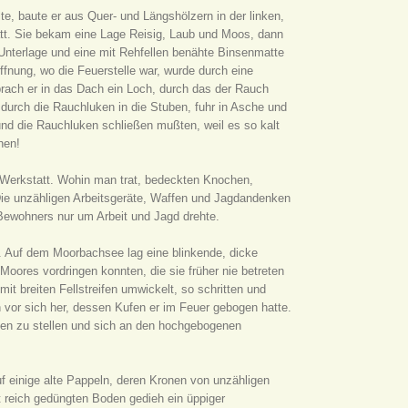
e, baute er aus Quer- und Längshölzern in der linken,
att. Sie bekam eine Lage Reisig, Laub und Moos, dann
 Unterlage und eine mit Rehfellen benähte Binsenmatte
fnung, wo die Feuerstelle war, wurde durch eine
rach er in das Dach ein Loch, durch das der Rauch
durch die Rauchluken in die Stuben, fuhr in Asche und
und die Rauchluken schließen mußten, weil es so kalt
hen!
 Werkstatt. Wohin man trat, bedeckten Knochen,
Die unzähligen Arbeitsgeräte, Waffen und Jagdandenken
Bewohners nur um Arbeit und Jagd drehte.
 Auf dem Moorbachsee lag eine blinkende, dicke
Moores vordringen konnten, die sie früher nie betreten
it breiten Fellstreifen umwickelt, so schritten und
n vor sich her, dessen Kufen er im Feuer gebogen hatte.
nkufen zu stellen und sich an den hochgebogenen
f einige alte Pappeln, deren Kronen von unzähligen
reich gedüngten Boden gedieh ein üppiger