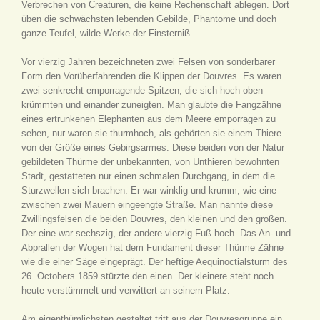
Verbrechen von Creaturen, die keine Rechenschaft ablegen. Dort
üben die schwächsten lebenden Gebilde, Phantome und doch
ganze Teufel, wilde Werke der Finsterniß.
Vor vierzig Jahren bezeichneten zwei Felsen von sonderbarer
Form den Vorüberfahrenden die Klippen der Douvres. Es waren
zwei senkrecht emporragende Spitzen, die sich hoch oben
krümmten und einander zuneigten. Man glaubte die Fangzähne
eines ertrunkenen Elephanten aus dem Meere emporragen zu
sehen, nur waren sie thurmhoch, als gehörten sie einem Thiere
von der Größe eines Gebirgsarmes. Diese beiden von der Natur
gebildeten Thürme der unbekannten, von Unthieren bewohnten
Stadt, gestatteten nur einen schmalen Durchgang, in dem die
Sturzwellen sich brachen. Er war winklig und krumm, wie eine
zwischen zwei Mauern eingeengte Straße. Man nannte diese
Zwillingsfelsen die beiden Douvres, den kleinen und den großen.
Der eine war sechszig, der andere vierzig Fuß hoch. Das An- und
Abprallen der Wogen hat dem Fundament dieser Thürme Zähne
wie die einer Säge eingeprägt. Der heftige Aequinoctialsturm des
26. Octobers 1859 stürzte den einen. Der kleinere steht noch
heute verstümmelt und verwittert an seinem Platz.
Am eigenthümlichsten gestaltet tritt aus der Douvresgruppe ein