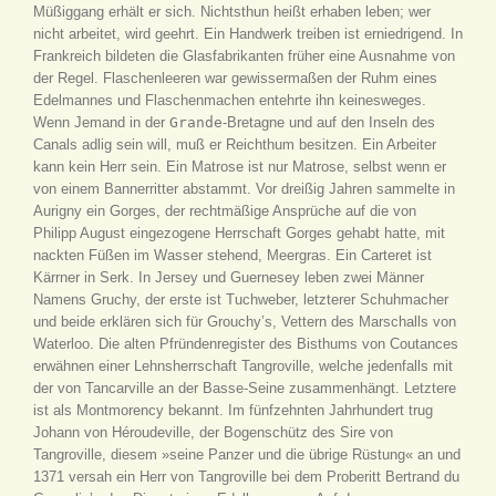
Müßiggang erhält er sich. Nichtsthun heißt erhaben leben; wer
nicht arbeitet, wird geehrt. Ein Handwerk treiben ist erniedrigend. In
Frankreich bildeten die Glasfabrikanten früher eine Ausnahme von
der Regel. Flaschenleeren war gewissermaßen der Ruhm eines
Edelmannes und Flaschenmachen entehrte ihn keinesweges.
Wenn Jemand in der
Grande
-Bretagne und auf den Inseln des
Canals adlig sein will, muß er Reichthum besitzen. Ein Arbeiter
kann kein Herr sein. Ein Matrose ist nur Matrose, selbst wenn er
von einem Bannerritter abstammt. Vor dreißig Jahren sammelte in
Aurigny ein Gorges, der rechtmäßige Ansprüche auf die von
Philipp August eingezogene Herrschaft Gorges gehabt hatte, mit
nackten Füßen im Wasser stehend, Meergras. Ein Carteret ist
Kärrner in Serk. In Jersey und Guernesey leben zwei Männer
Namens Gruchy, der erste ist Tuchweber, letzterer Schuhmacher
und beide erklären sich für Grouchy’s, Vettern des Marschalls von
Waterloo. Die alten Pfründenregister des Bisthums von Coutances
erwähnen einer Lehnsherrschaft Tangroville, welche jedenfalls mit
der von Tancarville an der Basse-Seine zusammenhängt. Letztere
ist als Montmorency bekannt. Im fünfzehnten Jahrhundert trug
Johann von Héroudeville, der Bogenschütz des Sire von
Tangroville, diesem »seine Panzer und die übrige Rüstung« an und
1371 versah ein Herr von Tangroville bei dem Proberitt Bertrand du