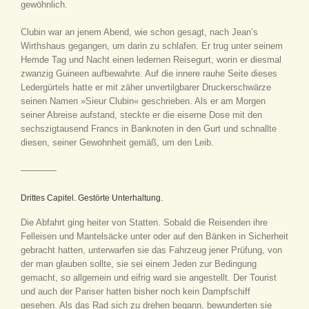
gewöhnlich.
Clubin war an jenem Abend, wie schon gesagt, nach Jean’s
Wirthshaus gegangen, um darin zu schlafen. Er trug unter seinem
Hemde Tag und Nacht einen ledernen Reisegurt, worin er diesmal
zwanzig Guineen aufbewahrte. Auf die innere rauhe Seite dieses
Ledergürtels hatte er mit zäher unvertilgbarer Druckerschwärze
seinen Namen »Sieur Clubin« geschrieben. Als er am Morgen
seiner Abreise aufstand, steckte er die eiserne Dose mit den
sechszigtausend Francs in Banknoten in den Gurt und schnallte
diesen, seiner Gewohnheit gemäß, um den Leib.
————
Drittes Capitel. Gestörte Unterhaltung.
Die Abfahrt ging heiter von Statten. Sobald die Reisenden ihre
Felleisen und Mantelsäcke unter oder auf den Bänken in Sicherheit
gebracht hatten, unterwarfen sie das Fahrzeug jener Prüfung, von
der man glauben sollte, sie sei einem Jeden zur Bedingung
gemacht, so allgemein und eifrig ward sie angestellt. Der Tourist
und auch der Pariser hatten bisher noch kein Dampfschiff
gesehen. Als das Rad sich zu drehen begann, bewunderten sie