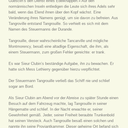
Guesclin’s den Dienst eines Edelknappen.« Auf den
normännischen Inseln entledigen die Leute sich ihres Adels sehr
bald, wenn das Elend ihnen über den Kopf wächst. Eine
Veränderung ihres Namens genügt, um sie davon zu befreien. Aus
Tangroville entstand Tangrouille. So verhielt es sich mit dem
Namen des Steuermanns der Durande.
Tangrouille, dieser wahrscheinliche Tancarville und mögliche
Montmorency, besaß eine altadlige Eigenschaft, die ihm, als
einem Steuermann, zum großen Fehler gereichte: er trank.
Es war Sieur Clubin’s beständige Aufgabe, ihn zu bewachen. Er
hatte sich Mess Lethierry gegenüber hierzu verpflichtet.
Der Steuermann Tangrouille verließ das Schiff nie und schlief
sogar am Bord.
Als Sieur Clubin am Abend vor der Abreise zu später Stunde einen
Besuch auf dem Fahrzeug machte, lag Tangrouille in seiner
Hängematte und schlief. In der Nacht erwachte er, seiner
Gewohnheit gemäß. Jeder, seiner Freiheit beraubte Trunkenbold
hat seinen Versteck. Auch Tangrouille besaß einen solchen und
nannte ihn seine Proviantkammer. Dieser geheime Ort befand sich