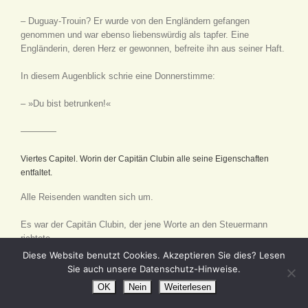
– Duguay-Trouin? Er wurde von den Engländern gefangen
genommen und war ebenso liebenswürdig als tapfer. Eine
Engländerin, deren Herz er gewonnen, befreite ihn aus seiner Haft.
In diesem Augenblick schrie eine Donnerstimme:
– »Du bist betrunken!«
————
Viertes Capitel. Worin der Capitän Clubin alle seine Eigenschaften
entfaltet.
Alle Reisenden wandten sich um.
Es war der Capitän Clubin, der jene Worte an den Steuermann
richtete.
Diese Website benutzt Cookies. Akzeptieren Sie dies? Lesen
Sieur Clubin duzte sonst keinen. Daß er dies Fürwort auf den
Sie auch unsere Datenschutz-Hinweise.
Steuermann Tangrouille anwandte, ließ erkennen, daß er sehr
OK
Nein
Weiterlesen
zornig war oder sich den Anschein geben wollte, es zu sein.