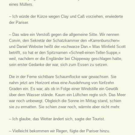
eines Müllers.
– Ich würde der Kürze wegen Clay und Caß vorziehen, erwiederte
der Pariser.
– Das wäre ein Verstoß gegen die allgemeine Sitte. Wir nennen
Corvin, den Sekretär der Schatzkammer den »Karrenburschen«
und Daniel Webster heißt der »schwarze Dan.« Was Winfield Scott
betrifft, so hat er den Spitznamen »Schnell-einen-Teller-Suppe,«
weil, nachdem er die Engländer bei Chippeway geschlagen hatte,
sein erster Gedanke der war, sich zum Essen zu setzen.
Die in der Ferne sichtbare Schaumflocke war gewachsen. Sie
nahm jetzt am Horizont etwa eine Ausdehnung von fünfzehn
Graden ein. Es war, als ob in Folge einer Windstille ein Gewölk
über dem Wasser stände. Kaum ein Lüftchen regte sich. Das Meer
war noch unbewegt. Obgleich die Sonne im Mittag stand, schien
sie zu ermatten. Sie schien zwar noch, wärmte aber nicht mehr.
– Ich glaube, das Wetter ändert sich, sagte der Tourist.
– Vielleicht bekommen wir Regen, fügte der Pariser hinzu.