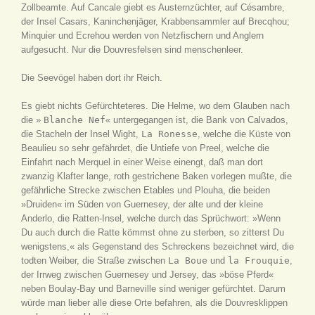
Zollbeamte. Auf Cancale giebt es Austernzüchter, auf Césambre,
der Insel Casars, Kaninchenjäger, Krabbensammler auf Brecqhou;
Minquier und Ecrehou werden von Netzfischern und Anglern
aufgesucht. Nur die Douvresfelsen sind menschenleer.
Die Seevögel haben dort ihr Reich.
Es giebt nichts Gefürchteteres. Die Helme, wo dem Glauben nach
die »
Blanche Nef
« untergegangen ist, die Bank von Calvados,
die Stacheln der Insel Wight,
La Ronesse
, welche die Küste von
Beaulieu so sehr gefährdet, die Untiefe von Preel, welche die
Einfahrt nach Merquel in einer Weise einengt, daß man dort
zwanzig Klafter lange, roth gestrichene Baken vorlegen mußte, die
gefährliche Strecke zwischen Etables und Plouha, die beiden
»Druiden« im Süden von Guernesey, der alte und der kleine
Anderlo, die Ratten-Insel, welche durch das Sprüchwort: »Wenn
Du auch durch die Ratte kömmst ohne zu sterben, so zitterst Du
wenigstens,« als Gegenstand des Schreckens bezeichnet wird, die
todten Weiber
, die Straße zwischen
La Boue
und
la Frouquie
,
der Irrweg zwischen Guernesey und Jersey, das »böse Pferd«
neben Boulay-Bay und Barneville sind weniger gefürchtet. Darum
würde man lieber alle diese Orte befahren, als die Douvresklippen