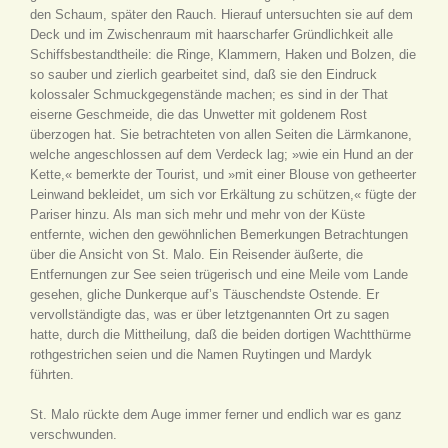
den Schaum, später den Rauch. Hierauf untersuchten sie auf dem
Deck und im Zwischenraum mit haarscharfer Gründlichkeit alle
Schiffsbestandtheile: die Ringe, Klammern, Haken und Bolzen, die
so sauber und zierlich gearbeitet sind, daß sie den Eindruck
kolossaler Schmuckgegenstände machen; es sind in der That
eiserne Geschmeide, die das Unwetter mit goldenem Rost
überzogen hat. Sie betrachteten von allen Seiten die Lärmkanone,
welche angeschlossen auf dem Verdeck lag; »wie ein Hund an der
Kette,« bemerkte der Tourist, und »mit einer Blouse von getheerter
Leinwand bekleidet, um sich vor Erkältung zu schützen,« fügte der
Pariser hinzu. Als man sich mehr und mehr von der Küste
entfernte, wichen den gewöhnlichen Bemerkungen Betrachtungen
über die Ansicht von St. Malo. Ein Reisender äußerte, die
Entfernungen zur See seien trügerisch und eine Meile vom Lande
gesehen, gliche Dunkerque auf’s Täuschendste Ostende. Er
vervollständigte das, was er über letztgenannten Ort zu sagen
hatte, durch die Mittheilung, daß die beiden dortigen Wachtthürme
rothgestrichen seien und die Namen Ruytingen und Mardyk
führten.
St. Malo rückte dem Auge immer ferner und endlich war es ganz
verschwunden.