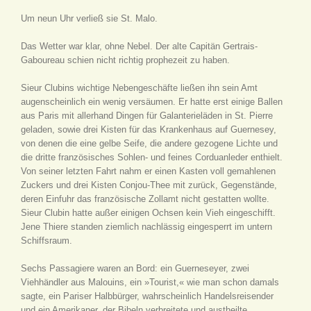
Um neun Uhr verließ sie St. Malo.
Das Wetter war klar, ohne Nebel. Der alte Capitän Gertrais-
Gaboureau schien nicht richtig prophezeit zu haben.
Sieur Clubins wichtige Nebengeschäfte ließen ihn sein Amt
augenscheinlich ein wenig versäumen. Er hatte erst einige Ballen
aus Paris mit allerhand Dingen für Galanterieläden in St. Pierre
geladen, sowie drei Kisten für das Krankenhaus auf Guernesey,
von denen die eine gelbe Seife, die andere gezogene Lichte und
die dritte französisches Sohlen- und feines Corduanleder enthielt.
Von seiner letzten Fahrt nahm er einen Kasten voll gemahlenen
Zuckers und drei Kisten Conjou-Thee mit zurück, Gegenstände,
deren Einfuhr das französische Zollamt nicht gestatten wollte.
Sieur Clubin hatte außer einigen Ochsen kein Vieh eingeschifft.
Jene Thiere standen ziemlich nachlässig eingesperrt im untern
Schiffsraum.
Sechs Passagiere waren an Bord: ein Guerneseyer, zwei
Viehhändler aus Malouins, ein »Tourist,« wie man schon damals
sagte, ein Pariser Halbbürger, wahrscheinlich Handelsreisender
und ein Amerikaner, der Bibeln verbreitete und austheilte.