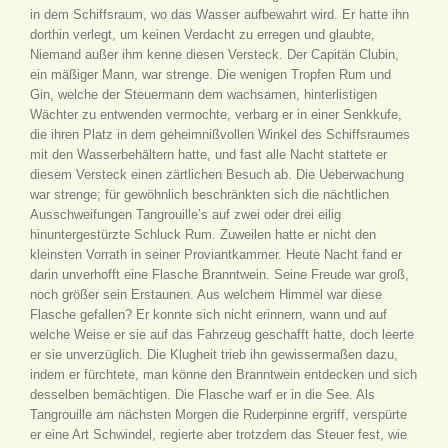
in dem Schiffsraum, wo das Wasser aufbewahrt wird. Er hatte ihn
dorthin verlegt, um keinen Verdacht zu erregen und glaubte,
Niemand außer ihm kenne diesen Versteck. Der Capitän Clubin,
ein mäßiger Mann, war strenge. Die wenigen Tropfen Rum und
Gin, welche der Steuermann dem wachsamen, hinterlistigen
Wächter zu entwenden vermochte, verbarg er in einer Senkkufe,
die ihren Platz in dem geheimnißvollen Winkel des Schiffsraumes
mit den Wasserbehältern hatte, und fast alle Nacht stattete er
diesem Versteck einen zärtlichen Besuch ab. Die Ueberwachung
war strenge; für gewöhnlich beschränkten sich die nächtlichen
Ausschweifungen Tangrouille’s auf zwei oder drei eilig
hinuntergestürzte Schluck Rum. Zuweilen hatte er nicht den
kleinsten Vorrath in seiner Proviantkammer. Heute Nacht fand er
darin unverhofft eine Flasche Branntwein. Seine Freude war groß,
noch größer sein Erstaunen. Aus welchem Himmel war diese
Flasche gefallen? Er konnte sich nicht erinnern, wann und auf
welche Weise er sie auf das Fahrzeug geschafft hatte, doch leerte
er sie unverzüglich. Die Klugheit trieb ihn gewissermaßen dazu,
indem er fürchtete, man könne den Branntwein entdecken und sich
desselben bemächtigen. Die Flasche warf er in die See. Als
Tangrouille am nächsten Morgen die Ruderpinne ergriff, verspürte
er eine Art Schwindel, regierte aber trotzdem das Steuer fest, wie