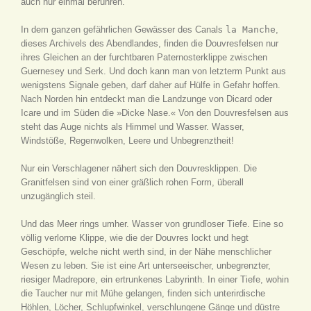
auch nur einmal berühren.
In dem ganzen gefährlichen Gewässer des Canals
la Manche
,
dieses Archivels des Abendlandes, finden die Douvresfelsen nur
ihres Gleichen an der furchtbaren Paternosterklippe zwischen
Guernesey und Serk. Und doch kann man von letzterm Punkt aus
wenigstens Signale geben, darf daher auf Hülfe in Gefahr hoffen.
Nach Norden hin entdeckt man die Landzunge von Dicard oder
Icare und im Süden die »Dicke Nase.« Von den Douvresfelsen aus
steht das Auge nichts als Himmel und Wasser. Wasser,
Windstöße, Regenwolken, Leere und Unbegrenztheit!
Nur ein Verschlagener nähert sich den Douvresklippen. Die
Granitfelsen sind von einer gräßlich rohen Form, überall
unzugänglich steil.
Und das Meer rings umher. Wasser von grundloser Tiefe. Eine so
völlig verlorne Klippe, wie die der Douvres lockt und hegt
Geschöpfe, welche nicht werth sind, in der Nähe menschlicher
Wesen zu leben. Sie ist eine Art unterseeischer, unbegrenzter,
riesiger Madrepore, ein ertrunkenes Labyrinth. In einer Tiefe, wohin
die Taucher nur mit Mühe gelangen, finden sich unterirdische
Höhlen, Löcher, Schlupfwinkel, verschlungene Gänge und düstre