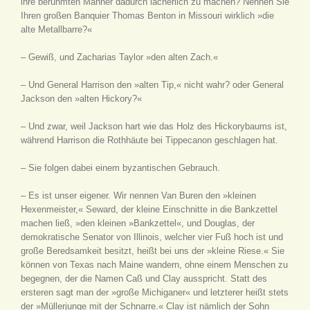
ihre berühmten Männer dadurch lächerlich zu machen? Nennen Sie
Ihren großen Banquier Thomas Benton in Missouri wirklich »die
alte Metallbarre?«
– Gewiß, und Zacharias Taylor »den alten Zach.«
– Und General Harrison den »alten Tip,« nicht wahr? oder General
Jackson den »alten Hickory?«
– Und zwar, weil Jackson hart wie das Holz des Hickorybaums ist,
während Harrison die Rothhäute bei Tippecanon geschlagen hat.
– Sie folgen dabei einem byzantischen Gebrauch.
– Es ist unser eigener. Wir nennen Van Buren den »kleinen
Hexenmeister,« Seward, der kleine Einschnitte in die Bankzettel
machen ließ, »den kleinen »Bankzettel«, und Douglas, der
demokratische Senator von Illinois, welcher vier Fuß hoch ist und
große Beredsamkeit besitzt, heißt bei uns der »kleine Riese.« Sie
können von Texas nach Maine wandern, ohne einem Menschen zu
begegnen, der die Namen Caß und Clay ausspricht. Statt des
ersteren sagt man der »große Michiganer« und letzterer heißt stets
der »Müllerjunge mit der Schnarre.« Clay ist nämlich der Sohn