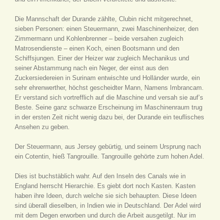
Die Mannschaft der Durande zählte, Clubin nicht mitgerechnet,
sieben Personen: einen Steuermann, zwei Maschinenheizer, den
Zimmermann und Kohlenbrenner – beide versahen zugleich
Matrosendienste – einen Koch, einen Bootsmann und den
Schiffsjungen. Einer der Heizer war zugleich Mechanikus und
seiner Abstammung nach ein Neger, der einst aus den
Zuckersiedereien in Surinam entwischte und Holländer wurde, ein
sehr ehrenwerther, höchst gescheidter Mann, Namens Imbrancam.
Er verstand sich vortrefflich auf die Maschine und versah sie auf’s
Beste. Seine ganz schwarze Erscheinung im Maschinenraum trug
in der ersten Zeit nicht wenig dazu bei, der Durande ein teuflisches
Ansehen zu geben.
Der Steuermann, aus Jersey gebürtig, und seinem Ursprung nach
ein Cotentin, hieß Tangrouille. Tangrouille gehörte zum hohen Adel.
Dies ist buchstäblich wahr. Auf den Inseln des Canals wie in
England herrscht Hierarchie. Es giebt dort noch Kasten. Kasten
haben ihre Ideen, durch welche sie sich behaupten. Diese Ideen
sind überall dieselben, in Indien wie in Deutschland. Der Adel wird
mit dem Degen erworben und durch die Arbeit ausgetilgt. Nur im