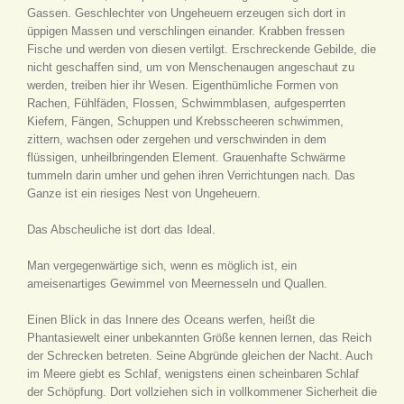
Gassen. Geschlechter von Ungeheuern erzeugen sich dort in
üppigen Massen und verschlingen einander. Krabben fressen
Fische und werden von diesen vertilgt. Erschreckende Gebilde, die
nicht geschaffen sind, um von Menschenaugen angeschaut zu
werden, treiben hier ihr Wesen. Eigenthümliche Formen von
Rachen, Fühlfäden, Flossen, Schwimmblasen, aufgesperrten
Kiefern, Fängen, Schuppen und Krebsscheeren schwimmen,
zittern, wachsen oder zergehen und verschwinden in dem
flüssigen, unheilbringenden Element. Grauenhafte Schwärme
tummeln darin umher und gehen ihren Verrichtungen nach. Das
Ganze ist ein riesiges Nest von Ungeheuern.
Das Abscheuliche ist dort das Ideal.
Man vergegenwärtige sich, wenn es möglich ist, ein
ameisenartiges Gewimmel von Meernesseln und Quallen.
Einen Blick in das Innere des Oceans werfen, heißt die
Phantasiewelt einer unbekannten Größe kennen lernen, das Reich
der Schrecken betreten. Seine Abgründe gleichen der Nacht. Auch
im Meere giebt es Schlaf, wenigstens einen scheinbaren Schlaf
der Schöpfung. Dort vollziehen sich in vollkommener Sicherheit die