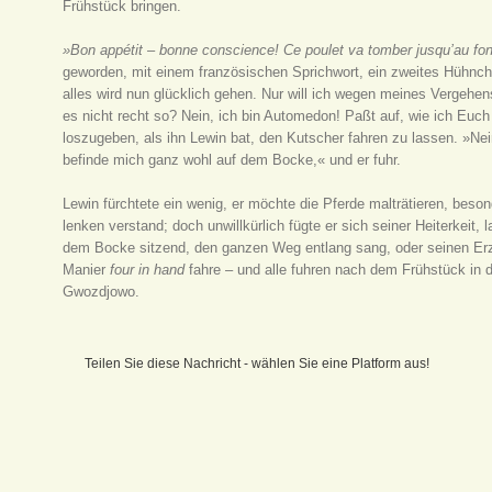
Frühstück bringen.
»Bon appétit – bonne conscience! Ce poulet va tomber jusqu’au fo
geworden, mit einem französischen Sprichwort, ein zweites Hühnch
alles wird nun glücklich gehen. Nur will ich wegen meines Vergehe
es nicht recht so? Nein, ich bin Automedon! Paßt auf, wie ich Euch
loszugeben, als ihn Lewin bat, den Kutscher fahren zu lassen. »N
befinde mich ganz wohl auf dem Bocke,« und er fuhr.
Lewin fürchtete ein wenig, er möchte die Pferde malträtieren, beso
lenken verstand; doch unwillkürlich fügte er sich seiner Heiterkeit
dem Bocke sitzend, den ganzen Weg entlang sang, oder seinen Erz
Manier
four in hand
fahre – und alle fuhren nach dem Frühstück in
Gwozdjowo.
Teilen Sie diese Nachricht - wählen Sie eine Platform aus!