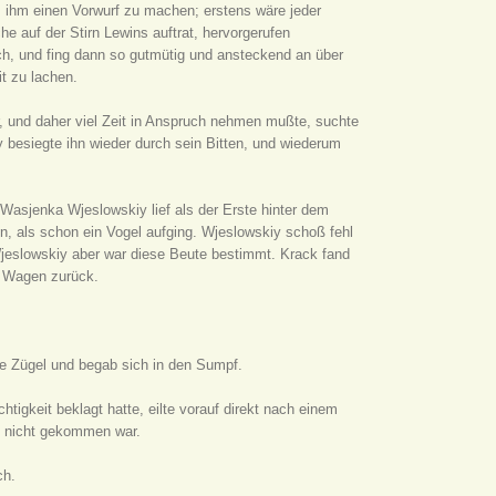
, ihm einen Vorwurf zu machen; erstens wäre jeder
e auf der Stirn Lewins auftrat, hervorgerufen
ch, und fing dann so gutmütig und ansteckend an über
t zu lachen.
, und daher viel Zeit in Anspruch nehmen mußte, suchte
 besiegte ihn wieder durch sein Bitten, und wiederum
 Wasjenka Wjeslowskiy lief als der Erste hinter dem
, als schon ein Vogel aufging. Wjeslowskiy schoß fehl
Wjeslowskiy aber war diese Beute bestimmt. Krack fand
em Wagen zurück.
ie Zügel und begab sich in den Sumpf.
htigkeit beklagt hatte, eilte vorauf direkt nach einem
h nicht gekommen war.
ch.