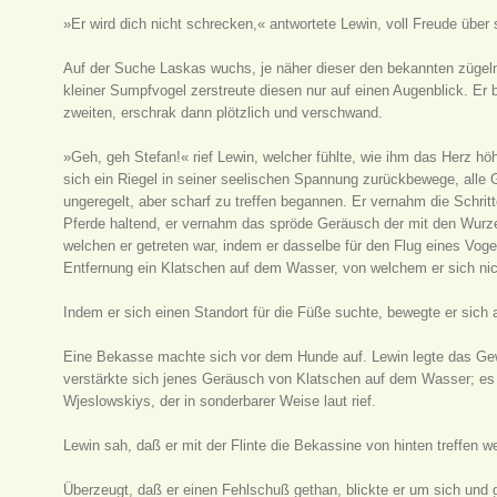
»Er wird dich nicht schrecken,« antwortete Lewin, voll Freude über 
Auf der Suche Laskas wuchs, je näher dieser den bekannten zügeln
kleiner Sumpfvogel zerstreute diesen nur auf einen Augenblick. Er
zweiten, erschrak dann plötzlich und verschwand.
»Geh, geh Stefan!« rief Lewin, welcher fühlte, wie ihm das Herz höh
sich ein Riegel in seiner seelischen Spannung zurückbewege, alle 
ungeregelt, aber scharf zu treffen begannen. Er vernahm die Schrit
Pferde haltend, er vernahm das spröde Geräusch der mit den Wurz
welchen er getreten war, indem er dasselbe für den Flug eines Voge
Entfernung ein Klatschen auf dem Wasser, von welchem er sich ni
Indem er sich einen Standort für die Füße suchte, bewegte er sich 
Eine Bekasse machte sich vor dem Hunde auf. Lewin legte das Gewe
verstärkte sich jenes Geräusch von Klatschen auf dem Wasser; es 
Wjeslowskiys, der in sonderbarer Weise laut rief.
Lewin sah, daß er mit der Flinte die Bekassine von hinten treffen w
Überzeugt, daß er einen Fehlschuß gethan, blickte er um sich und