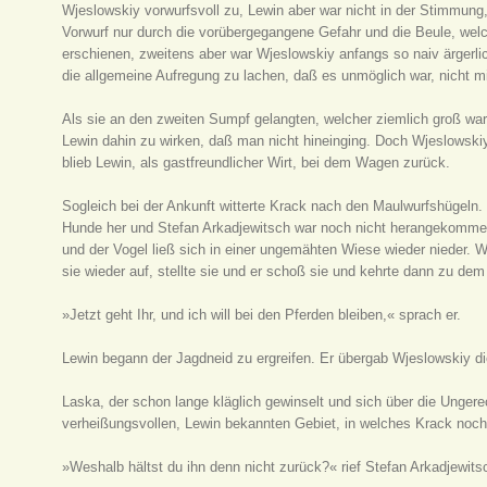
Wjeslowskiy vorwurfsvoll zu, Lewin aber war nicht in der Stimmung
Vorwurf nur durch die vorübergegangene Gefahr und die Beule, welch
erschienen, zweitens aber war Wjeslowskiy anfangs so naiv ärgerli
die allgemeine Aufregung zu lachen, daß es unmöglich war, nicht mi
Als sie an den zweiten Sumpf gelangten, welcher ziemlich groß war
Lewin dahin zu wirken, daß man nicht hineinging. Doch Wjeslowskiy
blieb Lewin, als gastfreundlicher Wirt, bei dem Wagen zurück.
Sogleich bei der Ankunft witterte Krack nach den Maulwurfshügeln.
Hunde her und Stefan Arkadjewitsch war noch nicht herangekommen
und der Vogel ließ sich in einer ungemähten Wiese wieder nieder. 
sie wieder auf, stellte sie und er schoß sie und kehrte dann zu d
»Jetzt geht Ihr, und ich will bei den Pferden bleiben,« sprach er.
Lewin begann der Jagdneid zu ergreifen. Er übergab Wjeslowskiy d
Laska, der schon lange kläglich gewinselt und sich über die Ungerec
verheißungsvollen, Lewin bekannten Gebiet, in welches Krack noc
»Weshalb hältst du ihn denn nicht zurück?« rief Stefan Arkadjewits