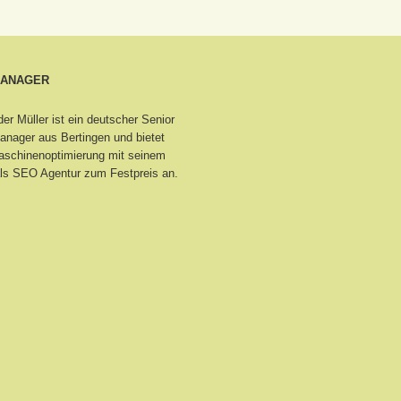
MANAGER
er Müller ist ein deutscher Senior
nager aus Bertingen
und bietet
schinenoptimierung mit seinem
ls SEO Agentur zum Festpreis an.