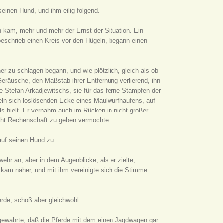
seinen Hund, und ihm eilig folgend.
 kam, mehr und mehr der Ernst der Situation. Ein
 beschrieb einen Kreis vor den Hügeln, begann einen
er zu schlagen begann, und wie plötzlich, gleich als ob
Geräusche, den Maßstab ihrer Entfernung verlierend, ihn
te Stefan Arkadjewitschs, sie für das ferne Stampfen der
eln sich loslösenden Ecke eines Maulwurfhaufens, auf
ls hielt. Er vernahm auch im Rücken in nicht großer
cht Rechenschaft zu geben vermochte.
auf seinen Hund zu.
hr an, aber in dem Augenblicke, als er zielte,
kam näher, und mit ihm vereinigte sich die Stimme
erde, schoß aber gleichwohl.
 gewahrte, daß die Pferde mit dem einen Jagdwagen gar