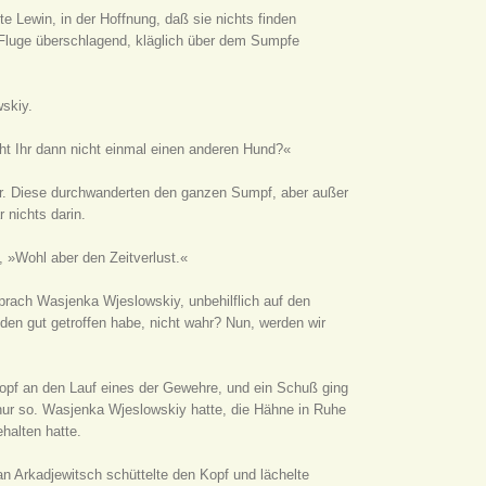
e Lewin, in der Hoffnung, daß sie nichts finden
 Fluge überschlagend, kläglich über dem Sumpfe
skiy.
cht Ihr dann nicht einmal einen anderen Hund?«
er. Diese durchwanderten den ganzen Sumpf, aber außer
 nichts darin.
, »Wohl aber den Zeitverlust.«
rach Wasjenka Wjeslowskiy, unbehilflich auf den
 den gut getroffen habe, nicht wahr? Nun, werden wir
 Kopf an den Lauf eines der Gewehre, und ein Schuß ging
 nur so. Wasjenka Wjeslowskiy hatte, die Hähne in Ruhe
halten hatte.
n Arkadjewitsch schüttelte den Kopf und lächelte