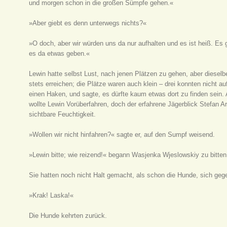
und morgen schon in die großen Sümpfe gehen.«
»Aber giebt es denn unterwegs nichts?«
»O doch, aber wir würden uns da nur aufhalten und es ist heiß. Es 
es da etwas geben.«
Lewin hatte selbst Lust, nach jenen Plätzen zu gehen, aber diesel
stets erreichen; die Plätze waren auch klein – drei konnten nicht a
einen Haken, und sagte, es dürfte kaum etwas dort zu finden sei
wollte Lewin Vorüberfahren, doch der erfahrene Jägerblick Stefan 
sichtbare Feuchtigkeit.
»Wollen wir nicht hinfahren?« sagte er, auf den Sumpf weisend.
»Lewin bitte; wie reizend!« begann Wasjenka Wjeslowskiy zu bitten
Sie hatten noch nicht Halt gemacht, als schon die Hunde, sich geg
»Krak! Laska!«
Die Hunde kehrten zurück.