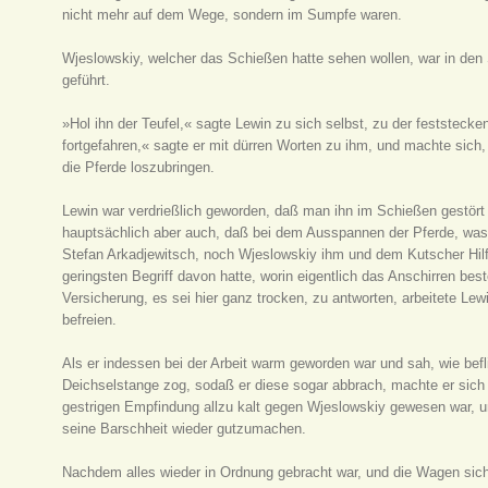
nicht mehr auf dem Wege, sondern im Sumpfe waren.
Wjeslowskiy, welcher das Schießen hatte sehen wollen, war in den 
geführt.
»Hol ihn der Teufel,« sagte Lewin zu sich selbst, zu der feststec
fortgefahren,« sagte er mit dürren Worten zu ihm, und machte sich
die Pferde loszubringen.
Lewin war verdrießlich geworden, daß man ihn im Schießen gestört 
hauptsächlich aber auch, daß bei dem Ausspannen der Pferde, was 
Stefan Arkadjewitsch, noch Wjeslowskiy ihm und dem Kutscher Hilfe
geringsten Begriff davon hatte, worin eigentlich das Anschirren b
Versicherung, es sei hier ganz trocken, zu antworten, arbeitete L
befreien.
Als er indessen bei der Arbeit warm geworden war und sah, wie bef
Deichselstange zog, sodaß er diese sogar abbrach, machte er sich 
gestrigen Empfindung allzu kalt gegen Wjeslowskiy gewesen war, u
seine Barschheit wieder gutzumachen.
Nachdem alles wieder in Ordnung gebracht war, und die Wagen sic