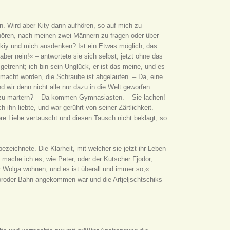
. Wird aber Kity dann aufhören, so auf mich zu
hören, nach meinen zwei Männern zu fragen oder über
skiy und mich ausdenken? Ist ein Etwas möglich, das
ber nein!« – antwortete sie sich selbst, jetzt ohne das
etrennt; ich bin sein Unglück, er ist das meine, und es
gemacht worden, die Schraube ist abgelaufen. – Da, eine
nd wir denn nicht alle nur dazu in die Welt geworfen
 zu martern? – Da kommen Gymnasiasten. – Sie lachen!
 ihn liebte, und war gerührt von seiner Zärtlichkeit.
re Liebe vertauscht und diesen Tausch nicht beklagt, so
bezeichnete. Die Klarheit, mit welcher sie jetzt ihr Leben
 mache ich es, wie Peter, oder der Kutscher Fjodor,
r Wolga wohnen, und es ist überall und immer so,«
goroder Bahn angekommen war und die Artjeljschtschiks