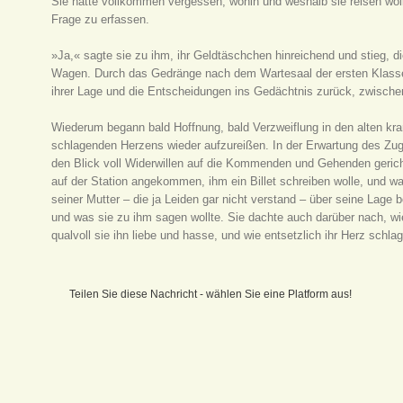
Sie hatte vollkommen vergessen, wohin und weshalb sie reisen wol
Frage zu erfassen.
»Ja,« sagte sie zu ihm, ihr Geldtäschchen hinreichend und stieg, 
Wagen. Durch das Gedränge nach dem Wartesaal der ersten Klasse ge
ihrer Lage und die Entscheidungen ins Gedächtnis zurück, zwisch
Wiederum begann bald Hoffnung, bald Verzweiflung in den alten kra
schlagenden Herzens wieder aufzureißen. In der Erwartung des Zug
den Blick voll Widerwillen auf die Kommenden und Gehenden gerichtet
auf der Station angekommen, ihm ein Billet schreiben wolle, und wa
seiner Mutter – die ja Leiden gar nicht verstand – über seine Lage 
und was sie zu ihm sagen wollte. Sie dachte auch darüber nach, wi
qualvoll sie ihn liebe und hasse, und wie entsetzlich ihr Herz schlag
Teilen Sie diese Nachricht - wählen Sie eine Platform aus!