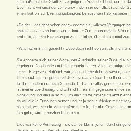
sich außerhalb der Stadt zu vergnügen. »Auch der Hund, den Ihr da 
Euch nicht voneinander verlieren.« Indem sie den Blick nach der Sei
einen fast bis zur Besinnungslosigkeit berauschten Fabrikarbeiter m
»Da der – das geht schon eher;« dachte sie, »dieses Vergnügen h
obwohl ich viel von ihm erwartet hatte.« Zum erstenmale ließ Anna j
erblickte, auf ihre Beziehungen zu ihm fallen, über die sie nachzu
»Was hat er in mir gesucht? Liebe doch nicht so sehr, als mehr eine
Sie erinnerte sich seiner Worte, des Ausdrucks seiner Züge, die in 
ergebenen Jagdhundes auf sie gemacht hatten. Alles bestätigte dies 
seines Ehrgeizes. Natürlich war ja auch Liebe dabei gewesen, aber d
Er hat sich mit mir gebrüstet! Jetzt ist das vorüber. Er soll nun auf
für ihn, sondern nur noch Schande. Er hat mir alles genommen, was
ist meiner überdrüssig, und will nicht mehr mir gegenüber ehrlos sei
Scheidung und die Heirat nur, um die Schiffe hinter sich abzubrenn
da will alle in Erstaunen setzen und ist ja sehr zufrieden mit selbs
blickend, welcher ein Manegepferd ritt. »Ja, der alte Geschmack a
ihm gehe, wird er herzlich froh sein.«
Dies war keine Vermutung – sie sah es klar in jenem durchdringend
der menschlichen Verhältnisse offenbarte.