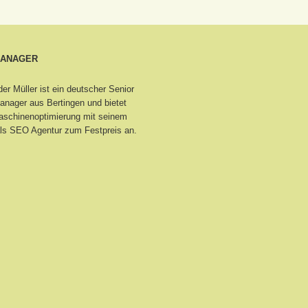
MANAGER
er Müller ist ein deutscher Senior
nager aus Bertingen
und bietet
schinenoptimierung mit seinem
ls SEO Agentur zum Festpreis an.