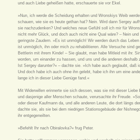
und auch Liebe geheißen hatte, erschauerte sie vor Ekel.
»Nun, ich werde die Scheidung erhalten und Wronskiys Weib werden
schauen, wie sie es heute gethan hat? Nein. Wird dann Sergey auf
sie nachzudenken? Und welches neue Gefühl soll ich mir für Wron
nicht mehr Glück, und doch auch nicht eine Qual wäre? – Nein und a
geringste Zaudern. »Es ist unmöglich! Wir werden durch das Leben g
ist unmöglich, ihn oder mich zu rehabilitieren. Alle Versuche sind 
Bettlerin mit ihrem Kinde! – Sie glaubt, man habe Mitleid mit ihr. Si
worden, um einander zu hassen, und uns und die anderen deshalb
Ist Sergey darunter?« – dachte sie. »Ich habe auch geglaubt, daß ich
Und doch habe ich auch ohne ihn gelebt, habe ich ihn um eine ande
lange ich in dieser Liebe Genüge fand.«
Mit Widerwillen erinnerte sie sich dessen, was sie mit dieser Liebe 
und dasjenige aller Menschen schaute, verursachte ihr Freude. »So
oder dieser Kaufmann da, und alle anderen Leute, die dort längs de
dachte sie, als sie bei dem niedrigen Stationsgebäude der Nishne
ihr entgegeneilten.
»Befehlt Ihr nach Obiralovka?« frug Peter.