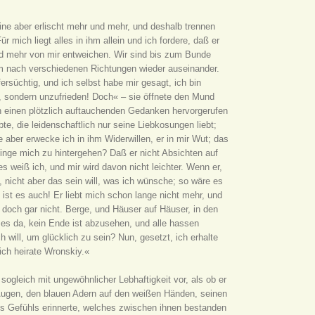
eine aber erlischt mehr und mehr, und deshalb trennen
ür mich liegt alles in ihm allein und ich fordere, daß er
nd mehr von mir entweichen. Wir sind bis zum Bunde
nach verschiedenen Richtungen wieder auseinander.
fersüchtig, und ich selbst habe mir gesagt, ich bin
tig, sondern unzufrieden! Doch« – sie öffnete den Mund
ch einen plötzlich auftauchenden Gedanken hervorgerufen
e, die leidenschaftlich nur seine Liebkosungen liebt;
 aber erwecke ich in ihm Widerwillen, er in mir Wut; das
finge mich zu hintergehen? Daß er nicht Absichten auf
es weiß ich, und mir wird davon nicht leichter. Wenn er,
, nicht aber das sein will, was ich wünsche; so wäre es
ist es auch! Er liebt mich schon lange nicht mehr, und
 doch gar nicht. Berge, und Häuser auf Häuser, in den
s da, kein Ende ist abzusehen, und alle hassen
h will, um glücklich zu sein? Nun, gesetzt, ich erhalte
ich heirate Wronskiy.«
sogleich mit ungewöhnlicher Lebhaftigkeit vor, als ob er
n Augen, den blauen Adern auf den weißen Händen, seinen
s Gefühls erinnerte, welches zwischen ihnen bestanden