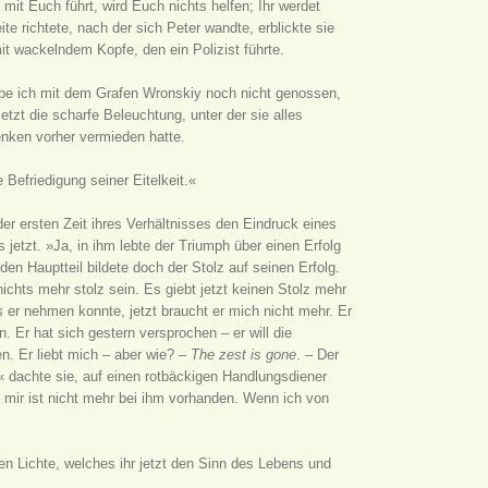
mit Euch führt, wird Euch nichts helfen; Ihr werdet
te richtete, nach der sich Peter wandte, erblickte sie
it wackelndem Kopfe, den ein Polizist führte.
abe ich mit dem Grafen Wronskiy noch nicht genossen,
etzt die scharfe Beleuchtung, unter der sie alles
denken vorher vermieden hatte.
 Befriedigung seiner Eitelkeit.«
der ersten Zeit ihres Verhältnisses den Eindruck eines
jetzt. »Ja, in ihm lebte der Triumph über einen Erfolg
en Hauptteil bildete doch der Stolz auf seinen Erfolg.
 nichts mehr stolz sein. Es giebt jetzt keinen Stolz mehr
 er nehmen konnte, jetzt braucht er mich nicht mehr. Er
n. Er hat sich gestern versprochen – er will die
en. Er liebt mich – aber wie? –
The zest is gone
. – Der
t,« dachte sie, auf einen rotbäckigen Handlungsdiener
n mir ist nicht mehr bei ihm vorhanden. Wenn ich von
en Lichte, welches ihr jetzt den Sinn des Lebens und