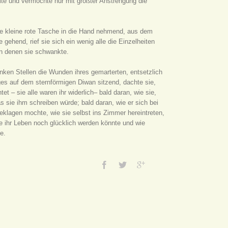
lte und vermochte nur mit größter Anstrengung die
die kleine rote Tasche in die Hand nehmend, aus dem
hend, rief sie sich ein wenig alle die Einzelheiten
en denen sie schwankte.
nken Stellen die Wunden ihres gemarterten, entsetzlich
es auf dem sternförmigen Diwan sitzend, dachte sie,
 – sie alle waren ihr widerlich– bald daran, wie sie,
s sie ihm schreiben würde; bald daran, wie er sich bei
beklagen mochte, wie sie selbst ins Zimmer hereintreten,
e ihr Leben noch glücklich werden könnte und wie
e.