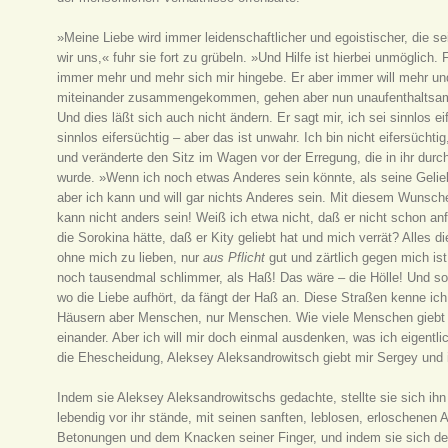
»Meine Liebe wird immer leidenschaftlicher und egoistischer, die s
wir uns,« fuhr sie fort zu grübeln. »Und Hilfe ist hierbei unmöglich. F
immer mehr und mehr sich mir hingebe. Er aber immer will mehr u
miteinander zusammengekommen, gehen aber nun unaufenthaltsam 
Und dies läßt sich auch nicht ändern. Er sagt mir, ich sei sinnlos ei
sinnlos eifersüchtig – aber das ist unwahr. Ich bin nicht eifersüch
und veränderte den Sitz im Wagen vor der Erregung, die in ihr dur
wurde. »Wenn ich noch etwas Anderes sein könnte, als seine Geliebt
aber ich kann und will gar nichts Anderes sein. Mit diesem Wunsche
kann nicht anders sein! Weiß ich etwa nicht, daß er nicht schon an
die Sorokina hätte, daß er Kity geliebt hat und mich verrät? Alles di
ohne mich zu lieben, nur
aus Pflicht
gut und zärtlich gegen mich ist
noch tausendmal schlimmer, als Haß! Das wäre – die Hölle! Und so 
wo die Liebe aufhört, da fängt der Haß an. Diese Straßen kenne ich
Häusern aber Menschen, nur Menschen. Wie viele Menschen giebt e
einander. Aber ich will mir doch einmal ausdenken, was ich eigentlic
die Ehescheidung, Aleksey Aleksandrowitsch giebt mir Sergey und 
Indem sie Aleksey Aleksandrowitschs gedachte, stellte sie sich ihn 
lebendig vor ihr stände, mit seinen sanften, leblosen, erloschene
Betonungen und dem Knacken seiner Finger, und indem sie sich de