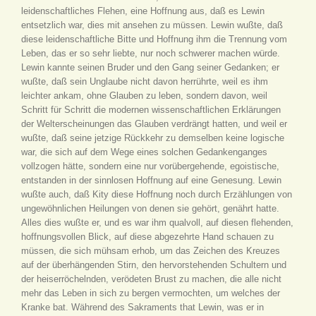
leidenschaftliches Flehen, eine Hoffnung aus, daß es Lewin
entsetzlich war, dies mit ansehen zu müssen. Lewin wußte, daß
diese leidenschaftliche Bitte und Hoffnung ihm die Trennung vom
Leben, das er so sehr liebte, nur noch schwerer machen würde.
Lewin kannte seinen Bruder und den Gang seiner Gedanken; er
wußte, daß sein Unglaube nicht davon herrührte, weil es ihm
leichter ankam, ohne Glauben zu leben, sondern davon, weil
Schritt für Schritt die modernen wissenschaftlichen Erklärungen
der Welterscheinungen das Glauben verdrängt hatten, und weil er
wußte, daß seine jetzige Rückkehr zu demselben keine logische
war, die sich auf dem Wege eines solchen Gedankenganges
vollzogen hätte, sondern eine nur vorübergehende, egoistische,
entstanden in der sinnlosen Hoffnung auf eine Genesung. Lewin
wußte auch, daß Kity diese Hoffnung noch durch Erzählungen von
ungewöhnlichen Heilungen von denen sie gehört, genährt hatte.
Alles dies wußte er, und es war ihm qualvoll, auf diesen flehenden,
hoffnungsvollen Blick, auf diese abgezehrte Hand schauen zu
müssen, die sich mühsam erhob, um das Zeichen des Kreuzes
auf der überhängenden Stirn, den hervorstehenden Schultern und
der heiserröchelnden, verödeten Brust zu machen, die alle nicht
mehr das Leben in sich zu bergen vermochten, um welches der
Kranke bat. Während des Sakraments that Lewin, was er in