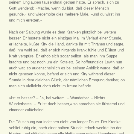
seinem Unglauben tausendmal gethan hatte. Er sprach, sich zu
Gott wendend: »Mache, wenn du bist, daß dieser Mensch
gesunde,« und wiederholte dies mehrere Male, »und du wirst ihn
und mich erretten.«
Nach der Salbung wurde es dem Kranken plötzlich bei weitem
besser. Er hustete nicht ein einziges Mal im Verlauf einer Stunde,
er lächelte, küßte Kity die Hand, dankte ihr mit Thränen und sagte,
daß ihm wohl sei, daß er sich nirgends krank fühle und Eßlust und
Kraft verspüre. Er erhob sich sogar selbst, als man ihm Suppe
brachte und bat noch um ein Kotelett. So hoffnungslos Lewin nun
auch war, so augenscheinlich es bei seinem Anblick wurde, daß er
nicht genesen könne, befand er sich und Kity während dieser
Stunde in dem gleichen Glück, der nämlichen Erregung darüber, ob
man sich vielleicht doch nicht im Irrtum befinde.
»Ist er besser? – Ja, bei weitem. – Wunderbar. – Nichts
Wunderbares. – Er ist doch besser,« so sprachen sie flüsternd und
einander zulächelnd.
Die Täuschung war indessen nicht von langer Dauer. Der Kranke
schlief ruhig ein, nach einer halben Stunde jedoch weckte ihn der
Husten, und plötzlich waren alle Hoffnungen seiner Umgebung und