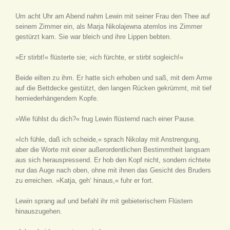
Um acht Uhr am Abend nahm Lewin mit seiner Frau den Thee auf
seinem Zimmer ein, als Marja Nikolajewna atemlos ins Zimmer
gestürzt kam. Sie war bleich und ihre Lippen bebten.
»Er stirbt!« flüsterte sie; »ich fürchte, er stirbt sogleich!«
Beide eilten zu ihm. Er hatte sich erhoben und saß, mit dem Arme
auf die Bettdecke gestützt, den langen Rücken gekrümmt, mit tief
herniederhängendem Kopfe.
»Wie fühlst du dich?« frug Lewin flüsternd nach einer Pause.
»Ich fühle, daß ich scheide,« sprach Nikolay mit Anstrengung,
aber die Worte mit einer außerordentlichen Bestimmtheit langsam
aus sich herauspressend. Er hob den Kopf nicht, sondern richtete
nur das Auge nach oben, ohne mit ihnen das Gesicht des Bruders
zu erreichen. »Katja, geh‘ hinaus,« fuhr er fort.
Lewin sprang auf und befahl ihr mit gebieterischem Flüstern
hinauszugehen.