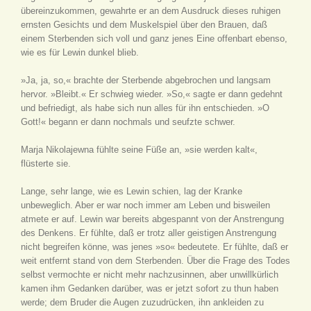
übereinzukommen, gewahrte er an dem Ausdruck dieses ruhigen
ernsten Gesichts und dem Muskelspiel über den Brauen, daß
einem Sterbenden sich voll und ganz jenes Eine offenbart ebenso,
wie es für Lewin dunkel blieb.
»Ja, ja, so,« brachte der Sterbende abgebrochen und langsam
hervor. »Bleibt.« Er schwieg wieder. »So,« sagte er dann gedehnt
und befriedigt, als habe sich nun alles für ihn entschieden. »O
Gott!« begann er dann nochmals und seufzte schwer.
Marja Nikolajewna fühlte seine Füße an, »sie werden kalt«,
flüsterte sie.
Lange, sehr lange, wie es Lewin schien, lag der Kranke
unbeweglich. Aber er war noch immer am Leben und bisweilen
atmete er auf. Lewin war bereits abgespannt von der Anstrengung
des Denkens. Er fühlte, daß er trotz aller geistigen Anstrengung
nicht begreifen könne, was jenes »so« bedeutete. Er fühlte, daß er
weit entfernt stand von dem Sterbenden. Über die Frage des Todes
selbst vermochte er nicht mehr nachzusinnen, aber unwillkürlich
kamen ihm Gedanken darüber, was er jetzt sofort zu thun haben
werde; dem Bruder die Augen zuzudrücken, ihn ankleiden zu