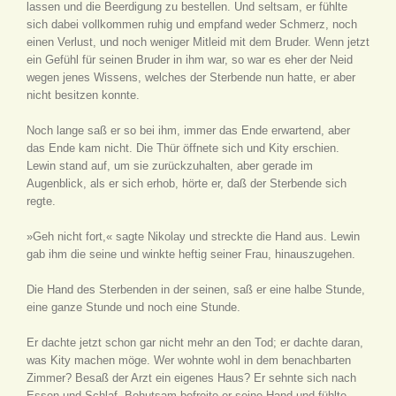
lassen und die Beerdigung zu bestellen. Und seltsam, er fühlte
sich dabei vollkommen ruhig und empfand weder Schmerz, noch
einen Verlust, und noch weniger Mitleid mit dem Bruder. Wenn jetzt
ein Gefühl für seinen Bruder in ihm war, so war es eher der Neid
wegen jenes Wissens, welches der Sterbende nun hatte, er aber
nicht besitzen konnte.
Noch lange saß er so bei ihm, immer das Ende erwartend, aber
das Ende kam nicht. Die Thür öffnete sich und Kity erschien.
Lewin stand auf, um sie zurückzuhalten, aber gerade im
Augenblick, als er sich erhob, hörte er, daß der Sterbende sich
regte.
»Geh nicht fort,« sagte Nikolay und streckte die Hand aus. Lewin
gab ihm die seine und winkte heftig seiner Frau, hinauszugehen.
Die Hand des Sterbenden in der seinen, saß er eine halbe Stunde,
eine ganze Stunde und noch eine Stunde.
Er dachte jetzt schon gar nicht mehr an den Tod; er dachte daran,
was Kity machen möge. Wer wohnte wohl in dem benachbarten
Zimmer? Besaß der Arzt ein eigenes Haus? Er sehnte sich nach
Essen und Schlaf. Behutsam befreite er seine Hand und fühlte