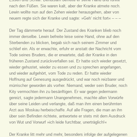
nach den Füßen. Sie waren kalt, aber der Kranke atmete noch.
Lewin wollte nun auf den Zehen wieder herausgehen, aber von
neuem regte sich der Kranke und sagte: »Geh‘ nicht fort« – – –
Der Tag dämmerte herauf. Der Zustand des Kranken blieb noch
immer derselbe. Lewin befreite leise seine Hand, ohne auf den
Sterbenden zu blicken, begab sich nach seinem Zimmer und
schlief ein. Als er erwachte, erfuhr er anstatt der Nachricht vom
Tode seines Bruders, die er erwartete, daß der Kranke in den
früheren Zustand zurückverfallen sei. Er hatte sich wieder gesetzt,
wieder gehustet, wieder zu essen und zu sprechen angefangen,
und wieder aufgehört, vom Tode zu reden. Er hatte wieder
Hoffnung auf Genesung ausgedrückt, und war noch reizbarer und
mürrischer geworden als vorher. Niemand, weder sein Bruder, noch
Kity vermochten ihn zu besänftigen. Er war gegen jedermann
gereizt, sagte jedermann Unangenehmes, machte allen Vorwürfe
über seine Leiden und verlangte, daß man ihm einen berühmten
Arzt aus Moskau herbeischaffe. Auf alle Fragen, die man an ihn
über sein Befinden richtete, antwortete er stets mit dem Ausdruck
von Wut und Vorwurf »ich leide furchtbar, unerträglich!«
Der Kranke litt mehr und mehr, besonders infolge der aufgelegenen