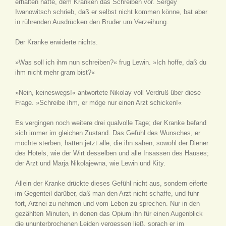
erhalten hatte, dem Kranken das Schreiben vor. Sergey
Iwanowitsch schrieb, daß er selbst nicht kommen könne, bat aber
in rührenden Ausdrücken den Bruder um Verzeihung.
Der Kranke erwiderte nichts.
»Was soll ich ihm nun schreiben?« frug Lewin. »Ich hoffe, daß du
ihm nicht mehr gram bist?«
»Nein, keineswegs!« antwortete Nikolay voll Verdruß über diese
Frage. »Schreibe ihm, er möge nur einen Arzt schicken!«
Es vergingen noch weitere drei qualvolle Tage; der Kranke befand
sich immer im gleichen Zustand. Das Gefühl des Wunsches, er
möchte sterben, hatten jetzt alle, die ihn sahen, sowohl der Diener
des Hotels, wie der Wirt desselben und alle Insassen des Hauses;
der Arzt und Marja Nikolajewna, wie Lewin und Kity.
Allein der Kranke drückte dieses Gefühl nicht aus, sondern eiferte
im Gegenteil darüber, daß man den Arzt nicht schaffe, und fuhr
fort, Arznei zu nehmen und vom Leben zu sprechen. Nur in den
gezählten Minuten, in denen das Opium ihn für einen Augenblick
die ununterbrochenen Leiden vergessen ließ, sprach er im