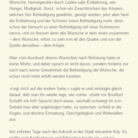
Wunsche, hervorgerufen durch Leiden oder Entbehrung, wie
Hunger, Müdigkeit, Durst, schon ein Zurechtrücken des Körpers,
welches ihm Befriedigung gewährte, genügt worden; jetzt aber fand
die Entbehrung und der Schmerz keine Befriedigung mehr, denn
schon der Versuch zu einer Befriedigung rief neue Schmerzen
hervor, und so flossen denn alle Wünsche in dem einen zusammen
– dem Wunsche, erlöst zu sein von all den Qualen und von der
Quelle derselben – dem Körper.
Aber zum Ausdruck dieses Wunsches nach Befreiung hatte er
keine Worte, und daher sprach er nicht davon, sondern forderte nur
noch nach seiner Gewohnheit die Befriedigung der Wünsche, die
schon nicht mehr erfüllt werden konnten.
»Legt mich auf die andere Seite,« sagte er und verlangte gleich
darauf, daß man ihn wieder lege, wie vorher. »Gebt mir Bouillon!
Schafft sie fort! Sprecht doch etwas, weshalb schweigt ihr so!«
Sobald man aber angefangen hatte, zu sprechen, schloß er die
Augen, und drückte Ermattung, Gleichgültigkeit und Widerwillen
aus.
Am zehnten Tage nach der Ankunft in der Stadt erkrankte Kity. Es
stellte sich Kopfschmerz und Erbrechen bei ihr ein, und sie