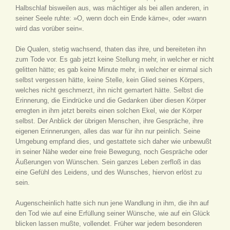
Halbschlaf bisweilen aus, was mächtiger als bei allen anderen, in
seiner Seele ruhte: »O, wenn doch ein Ende käme«, oder »wann
wird das vorüber sein«.
Die Qualen, stetig wachsend, thaten das ihre, und bereiteten ihn
zum Tode vor. Es gab jetzt keine Stellung mehr, in welcher er nicht
gelitten hätte; es gab keine Minute mehr, in welcher er einmal sich
selbst vergessen hätte, keine Stelle, kein Glied seines Körpers,
welches nicht geschmerzt, ihn nicht gemartert hätte. Selbst die
Erinnerung, die Eindrücke und die Gedanken über diesen Körper
erregten in ihm jetzt bereits einen solchen Ekel, wie der Körper
selbst. Der Anblick der übrigen Menschen, ihre Gespräche, ihre
eigenen Erinnerungen, alles das war für ihn nur peinlich. Seine
Umgebung empfand dies, und gestattete sich daher wie unbewußt
in seiner Nähe weder eine freie Bewegung, noch Gespräche oder
Äußerungen von Wünschen. Sein ganzes Leben zerfloß in das
eine Gefühl des Leidens, und des Wunsches, hiervon erlöst zu
sein.
Augenscheinlich hatte sich nun jene Wandlung in ihm, die ihn auf
den Tod wie auf eine Erfüllung seiner Wünsche, wie auf ein Glück
blicken lassen mußte, vollendet. Früher war jedem besonderen