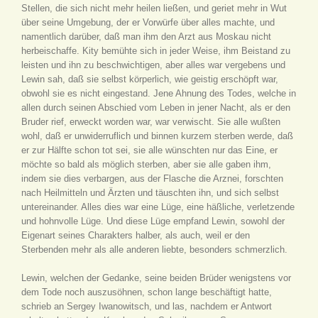
Stellen, die sich nicht mehr heilen ließen, und geriet mehr in Wut
über seine Umgebung, der er Vorwürfe über alles machte, und
namentlich darüber, daß man ihm den Arzt aus Moskau nicht
herbeischaffe. Kity bemühte sich in jeder Weise, ihm Beistand zu
leisten und ihn zu beschwichtigen, aber alles war vergebens und
Lewin sah, daß sie selbst körperlich, wie geistig erschöpft war,
obwohl sie es nicht eingestand. Jene Ahnung des Todes, welche in
allen durch seinen Abschied vom Leben in jener Nacht, als er den
Bruder rief, erweckt worden war, war verwischt. Sie alle wußten
wohl, daß er unwiderruflich und binnen kurzem sterben werde, daß
er zur Hälfte schon tot sei, sie alle wünschten nur das Eine, er
möchte so bald als möglich sterben, aber sie alle gaben ihm,
indem sie dies verbargen, aus der Flasche die Arznei, forschten
nach Heilmitteln und Ärzten und täuschten ihn, und sich selbst
untereinander. Alles dies war eine Lüge, eine häßliche, verletzende
und hohnvolle Lüge. Und diese Lüge empfand Lewin, sowohl der
Eigenart seines Charakters halber, als auch, weil er den
Sterbenden mehr als alle anderen liebte, besonders schmerzlich.
Lewin, welchen der Gedanke, seine beiden Brüder wenigstens vor
dem Tode noch auszusöhnen, schon lange beschäftigt hatte,
schrieb an Sergey Iwanowitsch, und las, nachdem er Antwort