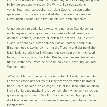
in ihm selbst geschwunden. Die Wirklichkeit des Leidens
vernichtete, auch abgesehen von dem Zweifel, an den vorher
gehegten Erwartungen oder selbst der Erinnerung an sie, die
Hoffnungen Lewins und Kitys und die des Kranken selbst.
Ohne dessen zu gedenken, woran er eine halbe Stunde vorher
noch geglaubt hatte, gleichsam als wäre es tadelnswert, sich
daran zu erinnern, verlangte er, daß man ihm das Jod, in einem
Glase, welches von durchlochtem Papier überdeckt war, zum
Einatmen gebe. Lewin reichte ihm die Flasche und der nämliche
Blick leidenschaftlicher Hoffnung, mit welchem er kommuniziert
hatte, richtete sich jetzt auf den Bruder, von diesem Bestätigung
für die Worte des Arztes heischend, daß die Einatmung von Jod
Wunder thue.
»Wie, ist Kity nicht hier?« raunte er umherblickend, nachdem ihm
Lewin die Worte des Arztes mit innerem Widerstreben bekräftigt
hatte. »Nun, so kann ich es sagen; nur ihr zu Liebe habe ich diese
Komödie durchgemacht. Sie ist so lieb, aber wir beide können uns
gegenseitig nicht mehr täuschen. Hieran glaube ich,« sprach er,
die Flasche mit seiner Knochenhand pressend, und begann über
ihr zu atmen.