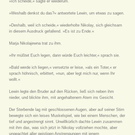
»Ich scheide,« sagte er wiederum.
»Weshalb denkst du das?« antwortete Lewin, um etwas zu sagen.
»Deshalb, weil ich scheide,« wiederholte Nikolay, sich gleichsam
in diesem Ausdruck gefallend. »Es ist zu Ende.«
Marja Nikolajewna trat zu ihm.
»Ihr müßtet Euch legen, dann würde Euch leichter,« sprach sie.
»Bald werde ich liegen,« versetzte er leise, »als ein Toter,« er
sprach höhnisch, erbittert, »nun, aber legt mich nur, wenn Ihr
wollt.«
Lewin legte den Bruder auf den Rücken, ließ sich neben ihm
nieder, und blickte ihm, mit angehaltenem Atem ins Gesicht.
Der Sterbende lag mit geschlossenen Augen, aber auf seiner Stirn
bewegte sich ein leises Muskelspiel, wie bei einem Menschen, der
tief und angestrengt sinnt. Unwillkürlich dachte Lewin zusammen
mit ihm das, was sich jetzt in Nikolay vollziehen mochte, aber
ungeachtet aller geistigen Anstrengungen mit jenem