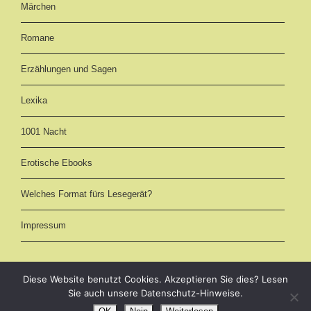
Märchen
Romane
Erzählungen und Sagen
Lexika
1001 Nacht
Erotische Ebooks
Welches Format fürs Lesegerät?
Impressum
Diese Website benutzt Cookies. Akzeptieren Sie dies? Lesen
Sie auch unsere Datenschutz-Hinweise.
eBooks kostenlos downloaden als EPUB, AZW3 (Kindle) und PDF -