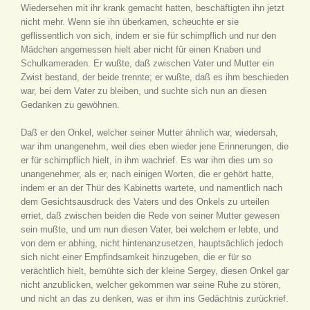
Wiedersehen mit ihr krank gemacht hatten, beschäftigten ihn jetzt
nicht mehr. Wenn sie ihn überkamen, scheuchte er sie
geflissentlich von sich, indem er sie für schimpflich und nur den
Mädchen angemessen hielt aber nicht für einen Knaben und
Schulkameraden. Er wußte, daß zwischen Vater und Mutter ein
Zwist bestand, der beide trennte; er wußte, daß es ihm beschieden
war, bei dem Vater zu bleiben, und suchte sich nun an diesen
Gedanken zu gewöhnen.
Daß er den Onkel, welcher seiner Mutter ähnlich war, wiedersah,
war ihm unangenehm, weil dies eben wieder jene Erinnerungen, die
er für schimpflich hielt, in ihm wachrief. Es war ihm dies um so
unangenehmer, als er, nach einigen Worten, die er gehört hatte,
indem er an der Thür des Kabinetts wartete, und namentlich nach
dem Gesichtsausdruck des Vaters und des Onkels zu urteilen
erriet, daß zwischen beiden die Rede von seiner Mutter gewesen
sein mußte, und um nun diesen Vater, bei welchem er lebte, und
von dem er abhing, nicht hintenanzusetzen, hauptsächlich jedoch
sich nicht einer Empfindsamkeit hinzugeben, die er für so
verächtlich hielt, bemühte sich der kleine Sergey, diesen Onkel gar
nicht anzublicken, welcher gekommen war seine Ruhe zu stören,
und nicht an das zu denken, was er ihm ins Gedächtnis zurückrief.