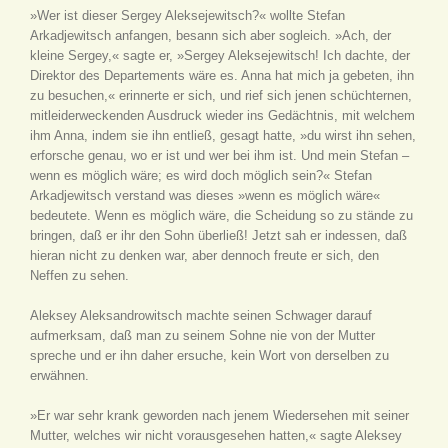
»Wer ist dieser Sergey Aleksejewitsch?« wollte Stefan
Arkadjewitsch anfangen, besann sich aber sogleich. »Ach, der
kleine Sergey,« sagte er, »Sergey Aleksejewitsch! Ich dachte, der
Direktor des Departements wäre es. Anna hat mich ja gebeten, ihn
zu besuchen,« erinnerte er sich, und rief sich jenen schüchternen,
mitleiderweckenden Ausdruck wieder ins Gedächtnis, mit welchem
ihm Anna, indem sie ihn entließ, gesagt hatte, »du wirst ihn sehen,
erforsche genau, wo er ist und wer bei ihm ist. Und mein Stefan –
wenn es möglich wäre; es wird doch möglich sein?« Stefan
Arkadjewitsch verstand was dieses »wenn es möglich wäre«
bedeutete. Wenn es möglich wäre, die Scheidung so zu stände zu
bringen, daß er ihr den Sohn überließ! Jetzt sah er indessen, daß
hieran nicht zu denken war, aber dennoch freute er sich, den
Neffen zu sehen.
Aleksey Aleksandrowitsch machte seinen Schwager darauf
aufmerksam, daß man zu seinem Sohne nie von der Mutter
spreche und er ihn daher ersuche, kein Wort von derselben zu
erwähnen.
»Er war sehr krank geworden nach jenem Wiedersehen mit seiner
Mutter, welches wir nicht vorausgesehen hatten,« sagte Aleksey