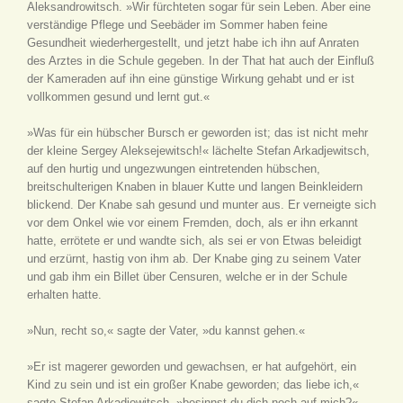
Aleksandrowitsch. »Wir fürchteten sogar für sein Leben. Aber eine
verständige Pflege und Seebäder im Sommer haben feine
Gesundheit wiederhergestellt, und jetzt habe ich ihn auf Anraten
des Arztes in die Schule gegeben. In der That hat auch der Einfluß
der Kameraden auf ihn eine günstige Wirkung gehabt und er ist
vollkommen gesund und lernt gut.«
»Was für ein hübscher Bursch er geworden ist; das ist nicht mehr
der kleine Sergey Aleksejewitsch!« lächelte Stefan Arkadjewitsch,
auf den hurtig und ungezwungen eintretenden hübschen,
breitschulterigen Knaben in blauer Kutte und langen Beinkleidern
blickend. Der Knabe sah gesund und munter aus. Er verneigte sich
vor dem Onkel wie vor einem Fremden, doch, als er ihn erkannt
hatte, errötete er und wandte sich, als sei er von Etwas beleidigt
und erzürnt, hastig von ihm ab. Der Knabe ging zu seinem Vater
und gab ihm ein Billet über Censuren, welche er in der Schule
erhalten hatte.
»Nun, recht so,« sagte der Vater, »du kannst gehen.«
»Er ist magerer geworden und gewachsen, er hat aufgehört, ein
Kind zu sein und ist ein großer Knabe geworden; das liebe ich,«
sagte Stefan Arkadjewitsch, »besinnst du dich noch auf mich?«