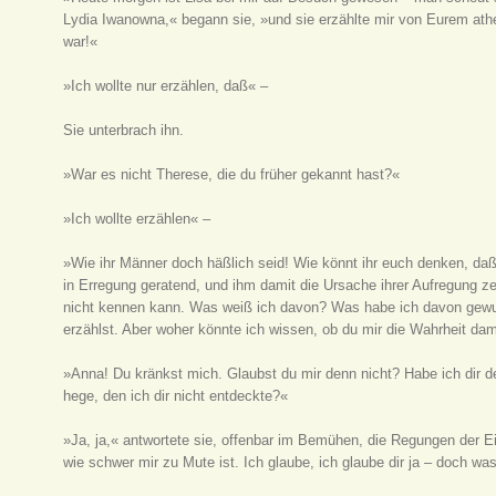
Lydia Iwanowna,« begann sie, »und sie erzählte mir von Eurem a
war!«
»Ich wollte nur erzählen, daß« –
Sie unterbrach ihn.
»War es nicht Therese, die du früher gekannt hast?«
»Ich wollte erzählen« –
»Wie ihr Männer doch häßlich seid! Wie könnt ihr euch denken, daß
in Erregung geratend, und ihm damit die Ursache ihrer Aufregung 
nicht kennen kann. Was weiß ich davon? Was habe ich davon gewuß
erzählst. Aber woher könnte ich wissen, ob du mir die Wahrheit da
»Anna! Du kränkst mich. Glaubst du mir denn nicht? Habe ich dir 
hege, den ich dir nicht entdeckte?«
»Ja, ja,« antwortete sie, offenbar im Bemühen, die Regungen der E
wie schwer mir zu Mute ist. Ich glaube, ich glaube dir ja – doch wa