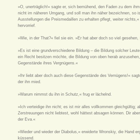
»O, unerträglich!« sagte er, sich bemühend, den Faden zu dem ihm
nicht im näheren Umgang, und soll man ihn näher bezeichnen, so ist
Ausstellungen die Preismedaillen zu erhalten pflegt, weiter nichts,«
hervorrief.
»Wie, in der That?« fiel sie ein. »Er hat aber doch so viel gesehen, 
»Es ist eine grundverschiedene Bildung – die Bildung solcher Leute
ein Recht besitzen möchte, die Bildung von oben herab anzusehen,
Gegenstände ihres Vergnügens.«
»Ihr liebt aber doch auch diese Gegenstände des Vernügens!« sagte
der ihn mied.
»Warum nimmst du ihn in Schutz,« frug er lächelnd.
»Ich verteidige ihn nicht; es ist mir alles vollkommen gleichgültig;
Zerstreuungen nicht liebtest, wohl hättest absagen können. Dir a
der Eva.«
»Wieder und wieder der Diabolus,« erwiderte Wronskiy, die Hand erg
küssend.