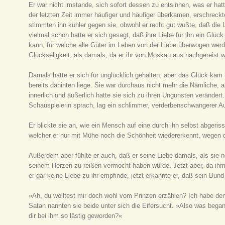
Er war nicht imstande, sich sofort dessen zu entsinnen, was er hatt
der letzten Zeit immer häufiger und häufiger überkamen, erschreckt
stimmten ihn kühler gegen sie, obwohl er recht gut wußte, daß die 
vielmal schon hatte er sich gesagt, daß ihre Liebe für ihn ein Glück 
kann, für welche alle Güter im Leben von der Liebe überwogen werde
Glückseligkeit, als damals, da er ihr von Moskau aus nachgereist w
Damals hatte er sich für unglücklich gehalten, aber das Glück kam 
bereits dahinten liege. Sie war durchaus nicht mehr die Nämliche, al
innerlich und äußerlich hatte sie sich zu ihren Ungunsten verändert
Schauspielerin sprach, lag ein schlimmer, verderbenschwangerer Aus
Er blickte sie an, wie ein Mensch auf eine durch ihn selbst abger
welcher er nur mit Mühe noch die Schönheit wiedererkennt, wegen 
Außerdem aber fühlte er auch, daß er seine Liebe damals, als sie no
seinem Herzen zu reißen vermocht haben würde. Jetzt aber, da ihm
er gar keine Liebe zu ihr empfinde, jetzt erkannte er, daß sein Bun
»Ah, du wolltest mir doch wohl vom Prinzen erzählen? Ich habe den S
Satan nannten sie beide unter sich die Eifersucht. »Also was beg
dir bei ihm so lästig geworden?«