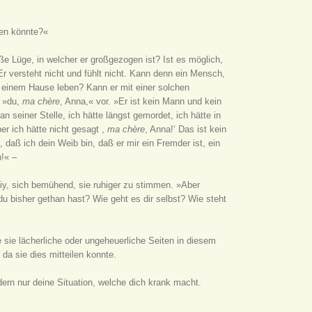
den könnte?«
oße Lüge, in welcher er großgezogen ist? Ist es möglich,
 Er versteht nicht und fühlt nicht. Kann denn ein Mensch,
n einem Hause leben? Kann er mit einer solchen
, »du,
ma chère
, Anna,« vor. »Er ist kein Mann und kein
n seiner Stelle, ich hätte längst gemordet, ich hätte in
er ich hätte nicht gesagt ,
ma chère
, Anna!‘ Das ist kein
 daß ich dein Weib bin, daß er mir ein Fremder ist, ein
n!« –
iy, sich bemühend, sie ruhiger zu stimmen. »Aber
du bisher gethan hast? Wie geht es dir selbst? Wie steht
e sie lächerliche oder ungeheuerliche Seiten in diesem
da sie dies mitteilen konnte.
ndern nur deine Situation, welche dich krank macht.