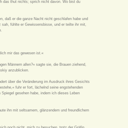
h das thut nichts; sprich nicht davon. Wo bist du
len, daß er die ganze Nacht nicht geschlafen habe und
z sah, fühlte er Gewissensbisse, und er teilte ihr mit,
n.
glich mir das gewesen ist.«
gen Männern allen?« sagte sie, die Brauen ziehend,
nskiy anzublicken.
dert über die Veränderung im Ausdruck ihres Gesichts
stehe,« fuhr er fort, lächelnd seine engstehenden
m Spiegel gesehen habe, indem ich dieses Leben
chaute ihn mit seltsamem, glänzendem und freundlichem
ich noch nicht, mich zu besuchen, trotz der Gräfin