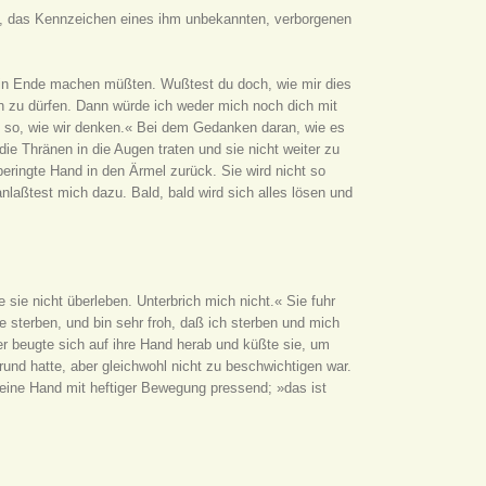
ln, das Kennzeichen eines ihm unbekannten, verborgenen
r ein Ende machen müßten. Wußtest du doch, wie mir dies
n zu dürfen. Dann würde ich weder mich noch dich mit
cht so, wie wir denken.« Bei dem Gedanken daran, wie es
ie Thränen in die Augen traten und sie nicht weiter zu
ringte Hand in den Ärmel zurück. Sie wird nicht so
ranlaßtest mich dazu. Bald, bald wird sich alles lösen und
sie nicht überleben. Unterbrich mich nicht.« Sie fuhr
e sterben, und bin sehr froh, daß ich sterben und mich
r beugte sich auf ihre Hand herab und küßte sie, um
und hatte, aber gleichwohl nicht zu beschwichtigen war.
eine Hand mit heftiger Bewegung pressend; »das ist