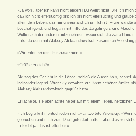
»Ja wohl, aber ich kann nicht anders! Du weißt nicht, wie ich mich 
daß ich nicht eifersüchtig bin; ich bin nicht eifersüchtig und glaube
allein dein Leben, das mir unverständlich ist, führst« – Sie wandte
beschäftigend, und begann mit Hilfe des Zeigefingers eine Masch
Wolle nach der anderen aufzunehmen, wobei sich die zarte Hand m
trafst du denn mit Aleksey Aleksandrowitsch zusammen?« erklang pl
»Wir trafen an der Thür zusammen.«
»Grüßte er dich?«
Sie zog das Gesicht in die Länge, schloß die Augen halb, schnell 
ineinander legend. Wronskiy gewahrte auf ihrem schönen Antlitz pl
Aleksey Aleksandrowitsch gegrüßt hatte.
Er lächelte, sie aber lachte heiter auf mit jenem lieben, herzliche
»Ich begreife ihn entschieden nicht,« antwortete Wronskiy. »Wenn er
gebrochen und mich zum Duell gefordert hätte – aber dies verstehe
Er leidet ja; das ist offenbar.«