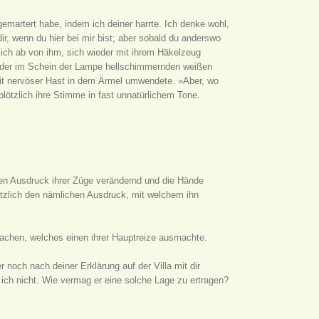
gemartert habe, indem ich deiner harrte. Ich denke wohl,
 dir, wenn du hier bei mir bist; aber sobald du anderswo
 sich ab von ihm, sich wieder mit ihrem Häkelzeug
e der im Schein der Lampe hellschimmernden weißen
it nervöser Hast in dem Ärmel umwendete. »Aber, wo
ötzlich ihre Stimme in fast unnatürlichem Tone.
den Ausdruck ihrer Züge verändernd und die Hände
ötzlich den nämlichen Ausdruck, mit welchem ihn
n Lachen, welches einen ihrer Hauptreize ausmachte.
 noch nach deiner Erklärung auf der Villa mit dir
 ich nicht. Wie vermag er eine solche Lage zu ertragen?