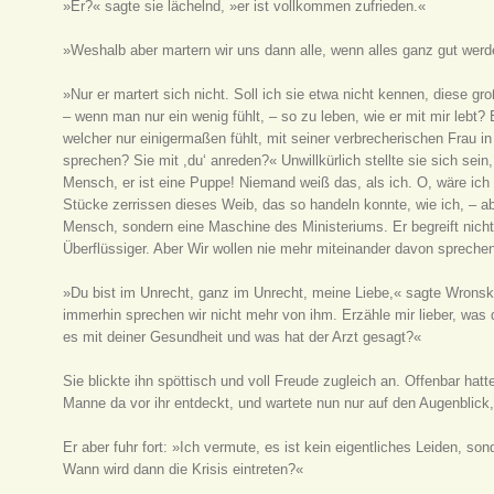
»Er?« sagte sie lächelnd, »er ist vollkommen zufrieden.«
»Weshalb aber martern wir uns dann alle, wenn alles ganz gut wer
»Nur er martert sich nicht. Soll ich sie etwa nicht kennen, diese gr
– wenn man nur ein wenig fühlt, – so zu leben, wie er mit mir lebt?
welcher nur einigermaßen fühlt, mit seiner verbrecherischen Frau i
sprechen? Sie mit ,du‘ anreden?« Unwillkürlich stellte sie sich sein
Mensch, er ist eine Puppe! Niemand weiß das, als ich. O, wäre ich a
Stücke zerrissen dieses Weib, das so handeln konnte, wie ich, – ab
Mensch, sondern eine Maschine des Ministeriums. Er begreift nicht,
Überflüssiger. Aber Wir wollen nie mehr miteinander davon spreche
»Du bist im Unrecht, ganz im Unrecht, meine Liebe,« sagte Wronsk
immerhin sprechen wir nicht mehr von ihm. Erzähle mir lieber, was 
es mit deiner Gesundheit und was hat der Arzt gesagt?«
Sie blickte ihn spöttisch und voll Freude zugleich an. Offenbar hatt
Manne da vor ihr entdeckt, und wartete nun nur auf den Augenblick, 
Er aber fuhr fort: »Ich vermute, es ist kein eigentliches Leiden, so
Wann wird dann die Krisis eintreten?«