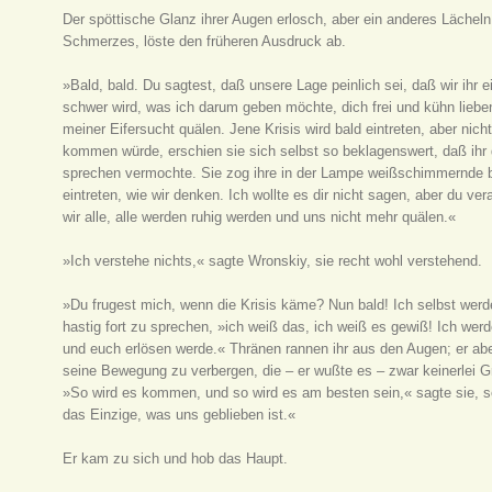
Der spöttische Glanz ihrer Augen erlosch, aber ein anderes Läche
Schmerzes, löste den früheren Ausdruck ab.
»Bald, bald. Du sagtest, daß unsere Lage peinlich sei, daß wir ih
schwer wird, was ich darum geben möchte, dich frei und kühn liebe
meiner Eifersucht quälen. Jene Krisis wird bald eintreten, aber ni
kommen würde, erschien sie sich selbst so beklagenswert, daß ihr d
sprechen vermochte. Sie zog ihre in der Lampe weißschimmernde be
eintreten, wie wir denken. Ich wollte es dir nicht sagen, aber du ve
wir alle, alle werden ruhig werden und uns nicht mehr quälen.«
»Ich verstehe nichts,« sagte Wronskiy, sie recht wohl verstehend.
»Du frugest mich, wenn die Krisis käme? Nun bald! Ich selbst werde 
hastig fort zu sprechen, »ich weiß das, ich weiß es gewiß! Ich werd
und euch erlösen werde.« Thränen rannen ihr aus den Augen; er abe
seine Bewegung zu verbergen, die – er wußte es – zwar keinerlei Gr
»So wird es kommen, und so wird es am besten sein,« sagte sie, s
das Einzige, was uns geblieben ist.«
Er kam zu sich und hob das Haupt.