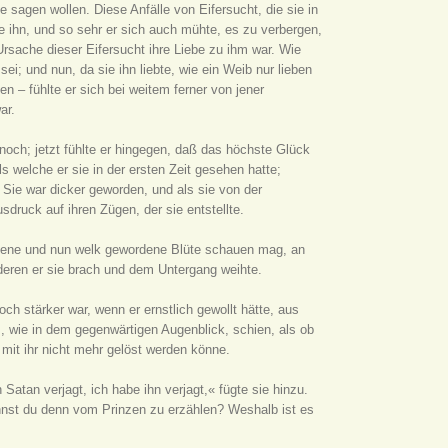
e sagen wollen. Diese Anfälle von Eifersucht, die sie in
e ihn, und so sehr er sich auch mühte, es zu verbergen,
Ursache dieser Eifersucht ihre Liebe zu ihm war. Wie
sei; und nun, da sie ihn liebte, wie ein Weib nur lieben
n – fühlte er sich bei weitem ferner von jener
ar.
noch; jetzt fühlte er hingegen, daß das höchste Glück
s welche er sie in der ersten Zeit gesehen hatte;
. Sie war dicker geworden, und als sie von der
druck auf ihren Zügen, der sie entstellte.
issene und nun welk gewordene Blüte schauen mag, an
deren er sie brach und dem Untergang weihte.
ch stärker war, wenn er ernstlich gewollt hätte, aus
, wie in dem gegenwärtigen Augenblick, schien, als ob
d mit ihr nicht mehr gelöst werden könne.
atan verjagt, ich habe ihn verjagt,« fügte sie hinzu.
annst du denn vom Prinzen zu erzählen? Weshalb ist es