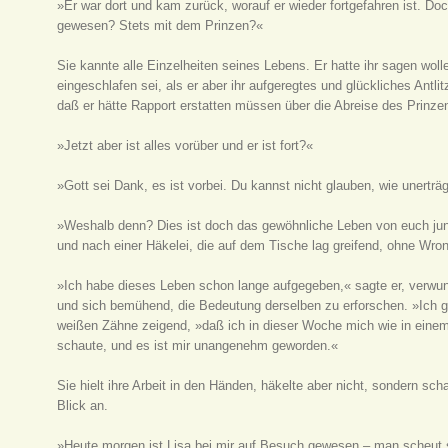
»Er war dort und kam zurück, worauf er wieder fortgefahren ist. Doc
gewesen? Stets mit dem Prinzen?«
Sie kannte alle Einzelheiten seines Lebens. Er hatte ihr sagen wol
eingeschlafen sei, als er aber ihr aufgeregtes und glückliches Antlit
daß er hätte Rapport erstatten müssen über die Abreise des Prinze
»Jetzt aber ist alles vorüber und er ist fort?«
»Gott sei Dank, es ist vorbei. Du kannst nicht glauben, wie unerträ
»Weshalb denn? Dies ist doch das gewöhnliche Leben von euch jun
und nach einer Häkelei, die auf dem Tische lag greifend, ohne Wro
»Ich habe dieses Leben schon lange aufgegeben,« sagte er, verwun
und sich bemühend, die Bedeutung derselben zu erforschen. »Ich ge
weißen Zähne zeigend, »daß ich in dieser Woche mich wie in eine
schaute, und es ist mir unangenehm geworden.«
Sie hielt ihre Arbeit in den Händen, häkelte aber nicht, sondern s
Blick an.
»Heute morgen ist Lisa bei mir auf Besuch gewesen – man scheut s