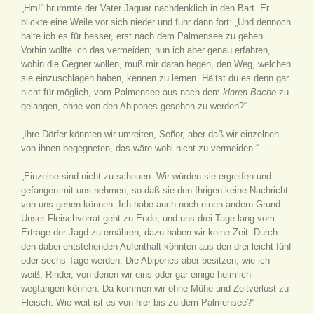
„Hm!“ brummte der Vater Jaguar nachdenklich in den Bart. Er
blickte eine Weile vor sich nieder und fuhr dann fort: „Und dennoch
halte ich es für besser, erst nach dem Palmensee zu gehen.
Vorhin wollte ich das vermeiden; nun ich aber genau erfahren,
wohin die Gegner wollen, muß mir daran hegen, den Weg, welchen
sie einzuschlagen haben, kennen zu lernen. Hältst du es denn gar
nicht für möglich, vom Palmensee aus nach dem
klaren Bache
zu
gelangen, ohne von den Abipones gesehen zu werden?“
„Ihre Dörfer könnten wir umreiten, Señor, aber daß wir einzelnen
von ihnen begegneten, das wäre wohl nicht zu vermeiden.“
„Einzelne sind nicht zu scheuen. Wir würden sie ergreifen und
gefangen mit uns nehmen, so daß sie den Ihrigen keine Nachricht
von uns gehen können. Ich habe auch noch einen andern Grund.
Unser Fleischvorrat geht zu Ende, und uns drei Tage lang vom
Ertrage der Jagd zu ernähren, dazu haben wir keine Zeit. Durch
den dabei entstehenden Aufenthalt könnten aus den drei leicht fünf
oder sechs Tage werden. Die Abipones aber besitzen, wie ich
weiß, Rinder, von denen wir eins oder gar einige heimlich
wegfangen können. Da kommen wir ohne Mühe und Zeitverlust zu
Fleisch. Wie weit ist es von hier bis zu dem Palmensee?“