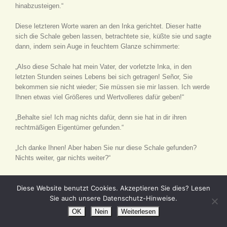
hinabzusteigen.“
Diese letzteren Worte waren an den Inka gerichtet. Dieser hatte
sich die Schale geben lassen, betrachtete sie, küßte sie und sagte
dann, indem sein Auge in feuchtem Glanze schimmerte:
„Also diese Schale hat mein Vater, der vorletzte Inka, in den
letzten Stunden seines Lebens bei sich getragen! Señor, Sie
bekommen sie nicht wieder; Sie müssen sie mir lassen. Ich werde
Ihnen etwas viel Größeres und Wertvolleres dafür geben!“
„Behalte sie! Ich mag nichts dafür, denn sie hat in dir ihren
rechtmäßigen Eigentümer gefunden.“
„Ich danke Ihnen! Aber haben Sie nur diese Schale gefunden?
Nichts weiter, gar nichts weiter?“
„Noch viel, viel mehr! Aber es war nichts Erfreuliches, sondern im
Diese Website benutzt Cookies. Akzeptieren Sie dies? Lesen
Gegenteile etwas Schreckliches.“
Sie auch unsere Datenschutz-Hinweise.
„Was?“
OK
Nein
Weiterlesen