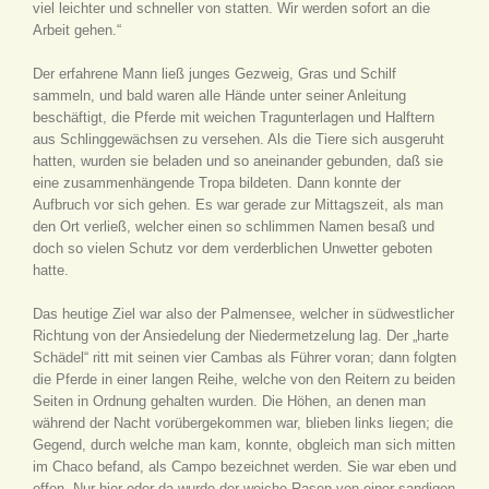
viel leichter und schneller von statten. Wir werden sofort an die
Arbeit gehen.“
Der erfahrene Mann ließ junges Gezweig, Gras und Schilf
sammeln, und bald waren alle Hände unter seiner Anleitung
beschäftigt, die Pferde mit weichen Tragunterlagen und Halftern
aus Schlinggewächsen zu versehen. Als die Tiere sich ausgeruht
hatten, wurden sie beladen und so aneinander gebunden, daß sie
eine zusammenhängende Tropa bildeten. Dann konnte der
Aufbruch vor sich gehen. Es war gerade zur Mittagszeit, als man
den Ort verließ, welcher einen so schlimmen Namen besaß und
doch so vielen Schutz vor dem verderblichen Unwetter geboten
hatte.
Das heutige Ziel war also der Palmensee, welcher in südwestlicher
Richtung von der Ansiedelung der Niedermetzelung lag. Der „harte
Schädel“ ritt mit seinen vier Cambas als Führer voran; dann folgten
die Pferde in einer langen Reihe, welche von den Reitern zu beiden
Seiten in Ordnung gehalten wurden. Die Höhen, an denen man
während der Nacht vorübergekommen war, blieben links liegen; die
Gegend, durch welche man kam, konnte, obgleich man sich mitten
im Chaco befand, als Campo bezeichnet werden. Sie war eben und
offen. Nur hier oder da wurde der weiche Rasen von einer sandigen