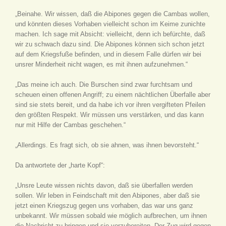
„Beinahe. Wir wissen, daß die Abipones gegen die Cambas wollen,
und könnten dieses Vorhaben vielleicht schon im Keime zunichte
machen. Ich sage mit Absicht: vielleicht, denn ich befürchte, daß
wir zu schwach dazu sind. Die Abipones können sich schon jetzt
auf dem Kriegsfuße befinden, und in diesem Falle dürfen wir bei
unsrer Minderheit nicht wagen, es mit ihnen aufzunehmen.“
„Das meine ich auch. Die Burschen sind zwar furchtsam und
scheuen einen offenen Angriff; zu einem nächtlichen Überfalle aber
sind sie stets bereit, und da habe ich vor ihren vergifteten Pfeilen
den größten Respekt. Wir müssen uns verstärken, und das kann
nur mit Hilfe der Cambas geschehen.“
„Allerdings. Es fragt sich, ob sie ahnen, was ihnen bevorsteht.“
Da antwortete der „harte Kopf“:
„Unsre Leute wissen nichts davon, daß sie überfallen werden
sollen. Wir leben in Feindschaft mit den Abipones, aber daß sie
jetzt einen Kriegszug gegen uns vorhaben, das war uns ganz
unbekannt. Wir müssen sobald wie möglich aufbrechen, um ihnen
die Nachricht zu bringen und sie vorzubereiten. Der Zug wird gegen