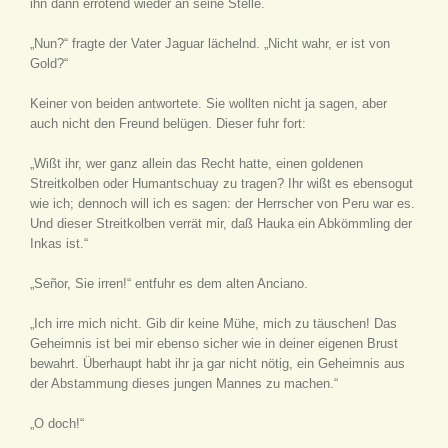
ihn dann errötend wieder an seine Stelle.
„Nun?“ fragte der Vater Jaguar lächelnd. „Nicht wahr, er ist von
Gold?“
Keiner von beiden antwortete. Sie wollten nicht ja sagen, aber
auch nicht den Freund belügen. Dieser fuhr fort:
„Wißt ihr, wer ganz allein das Recht hatte, einen goldenen
Streitkolben oder Humantschuay zu tragen? Ihr wißt es ebensogut
wie ich; dennoch will ich es sagen: der Herrscher von Peru war es.
Und dieser Streitkolben verrät mir, daß Hauka ein Abkömmling der
Inkas ist.“
„Señor, Sie irren!“ entfuhr es dem alten Anciano.
„Ich irre mich nicht. Gib dir keine Mühe, mich zu täuschen! Das
Geheimnis ist bei mir ebenso sicher wie in deiner eigenen Brust
bewahrt. Überhaupt habt ihr ja gar nicht nötig, ein Geheimnis aus
der Abstammung dieses jungen Mannes zu machen.“
„O doch!“