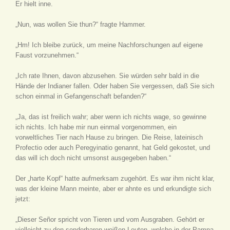
Er hielt inne.
„Nun, was wollen Sie thun?“ fragte Hammer.
„Hm! Ich bleibe zurück, um meine Nachforschungen auf eigene
Faust vorzunehmen.“
„Ich rate Ihnen, davon abzusehen. Sie würden sehr bald in die
Hände der Indianer fallen. Oder haben Sie vergessen, daß Sie sich
schon einmal in Gefangenschaft befanden?“
„Ja, das ist freilich wahr; aber wenn ich nichts wage, so gewinne
ich nichts. Ich habe mir nun einmal vorgenommen, ein
vorweltliches Tier nach Hause zu bringen. Die Reise, lateinisch
Profectio oder auch Peregyinatio genannt, hat Geld gekostet, und
das will ich doch nicht umsonst ausgegeben haben.“
Der „harte Kopf“ hatte aufmerksam zugehört. Es war ihm nicht klar,
was der kleine Mann meinte, aber er ahnte es und erkundigte sich
jetzt:
„Dieser Señor spricht von Tieren und vom Ausgraben. Gehört er
vielleicht zu den sonderbaren weißen Leuten, welche in der Pampa