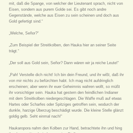
mit, daß die Spange, von welcher der Lieutenant sprach, nicht von
Eisen, sondern aus purem Golde sei. Es gibt noch andre
Gegenstände, welche aus Eisen zu sein scheinen und doch aus
Gold gefertigt sind.“
„Welche, Señor?“
„Zum Beispiel der Streitkolben, den Hauka hier an seiner Seite
trägt.“
„Der soll aus Gold sein, Señor? Dann wären wir ja reiche Leute!“
„Pah! Verstelle dich nicht! Ich bin dein Freund, und ihr wißt, daß ihr
von mir nichts zu befürchten habt. Ich mag nicht aufdringlich
erscheinen; aber wenn ihr euer Geheimnis wahren wollt, so müßt
ihr vorsichtiger sein. Hauka hat gestern den feindlichen Indianer
mit dem Streitkolben niedergeschlagen. Die Waffe muß auf etwas
Hartes oder Scharfes oder Spitziges getroffen sein, wodurch der
dunkle, harzige Überzug beschädigt wurde. Die kleine Stelle glänzt
goldig gelb. Seht einmal nach!“
Haukaropora nahm den Kolben zur Hand, betrachtete ihn und hing