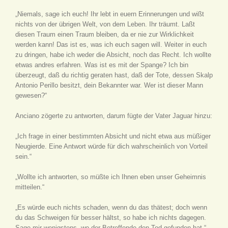
„Niemals, sage ich euch! Ihr lebt in euern Erinnerungen und wißt
nichts von der übrigen Welt, von dem Leben. Ihr träumt. Laßt
diesen Traum einen Traum bleiben, da er nie zur Wirklichkeit
werden kann! Das ist es, was ich euch sagen will. Weiter in euch
zu dringen, habe ich weder die Absicht, noch das Recht. Ich wollte
etwas andres erfahren. Was ist es mit der Spange? Ich bin
überzeugt, daß du richtig geraten hast, daß der Tote, dessen Skalp
Antonio Perillo besitzt, dein Bekannter war. Wer ist dieser Mann
gewesen?“
Anciano zögerte zu antworten, darum fügte der Vater Jaguar hinzu:
„Ich frage in einer bestimmten Absicht und nicht etwa aus müßiger
Neugierde. Eine Antwort würde für dich wahrscheinlich von Vorteil
sein.“
„Wollte ich antworten, so müßte ich Ihnen eben unser Geheimnis
mitteilen.“
„Es würde euch nichts schaden, wenn du das thätest; doch wenn
du das Schweigen für besser hältst, so habe ich nichts dagegen.
Sage mir wenigstens, wo der Betreffende den Tod gefunden hat.“