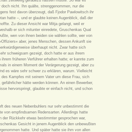
haft zeitweilig geradezu hassen mußte. So war es
r doch nicht. Ihn quälte, strenggenommen, nur die
rigens fest davon überzeugt, daß Fjodor Pawlowitsch ihr
tan hatte –, und er glaubte keinen Augenblick, daß der
ffte. Zu dieser Ansicht war Mitja gelangt, weil er
eshalb er sich mitunter einredete, Gruschenkas Qual
ußte, wen von ihnen beiden sie wählen sollte, wer von
s »Offiziers« aber, jenes Menschen, dessen Ankunft sie
merkwürdigerweise überhaupt nicht. Zwar hatte sich
ehr schweigsam gezeigt, doch hatte er aus ihrem
ihrem früheren Verführer erhalten hatte; er kannte zum
amals in einem Moment der Verärgerung gezeigt, aber zu
Und es wäre sehr schwer zu erklären, warum. Vielleicht
it des Kampfes mit seinem Vater um diese Frau, sich
t, gefährlicher hätte werden können. An einen Bewerber,
isse hervorspringt, glaubte er einfach nicht, und schon
nft des neuen Nebenbuhlers nur sehr unbestimmt die
zte von empfindsamen Redensarten. Allerdings hatte
on der Rückkehr etwas bestimmter gesprochen war,
 Gruschenkas Gesicht in jenem Augenblick den unbewußten
rgenommen hatte. Und später hatte sie ihm von allen