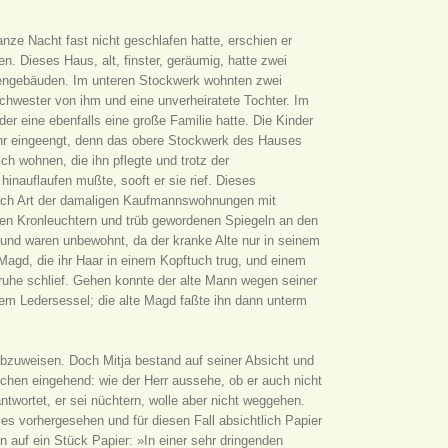
ze Nacht fast nicht geschlafen hatte, erschien er
 Dieses Haus, alt, finster, geräumig, hatte zwei
bengebäuden. Im unteren Stockwerk wohnten zwei
chwester von ihm und eine unverheiratete Tochter. Im
er eine ebenfalls eine große Familie hatte. Die Kinder
r eingeengt, denn das obere Stockwerk des Hauses
sich wohnen, die ihn pflegte und trotz der
inauflaufen mußte, sooft er sie rief. Dieses
ach Art der damaligen Kaufmannswohnungen mit
nen Kronleuchtern und trüb gewordenen Spiegeln an den
r und waren unbewohnt, da der kranke Alte nur in seinem
Magd, die ihr Haar in einem Kopftuch trug, und einem
Truhe schlief. Gehen konnte der alte Mann wegen seiner
em Ledersessel; die alte Magd faßte ihn dann unterm
abzuweisen. Doch Mitja bestand auf seiner Absicht und
hen eingehend: wie der Herr aussehe, ob er auch nicht
twortet, er sei nüchtern, wolle aber nicht weggehen.
lles vorhergesehen und für diesen Fall absichtlich Papier
 auf ein Stück Papier: »In einer sehr dringenden