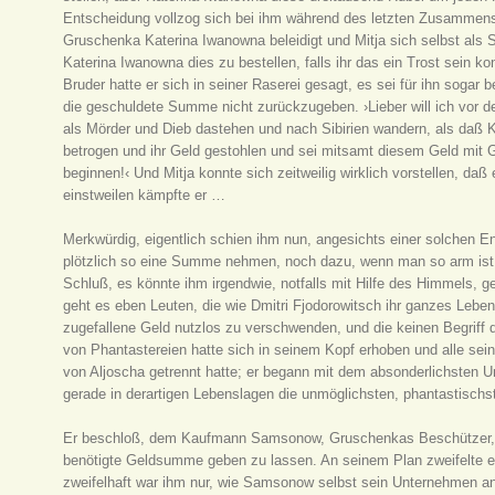
Entscheidung vollzog sich bei ihm während des letzten Zusammen
Gruschenka Katerina Iwanowna beleidigt und Mitja sich selbst als 
Katerina Iwanowna dies zu bestellen, falls ihr das ein Trost sein 
Bruder hatte er sich in seiner Raserei gesagt, es sei für ihn sogar
die geschuldete Summe nicht zurückzugeben. ›Lieber will ich vor
als Mörder und Dieb dastehen und nach Sibirien wandern, als daß Kat
betrogen und ihr Geld gestohlen und sei mitsamt diesem Geld mit 
beginnen!‹ Und Mitja konnte sich zeitweilig wirklich vorstellen, d
einstweilen kämpfte er …
Merkwürdig, eigentlich schien ihm nun, angesichts einer solchen En
plötzlich so eine Summe nehmen, noch dazu, wenn man so arm ist w
Schluß, es könnte ihm irgendwie, notfalls mit Hilfe des Himmels, g
geht es eben Leuten, die wie Dmitri Fjodorowitsch ihr ganzes Lebe
zugefallene Geld nutzlos zu verschwenden, und die keinen Begriff 
von Phantastereien hatte sich in seinem Kopf erhoben und alle sei
von Aljoscha getrennt hatte; er begann mit dem absonderlichsten 
gerade in derartigen Lebenslagen die unmöglichsten, phantastisc
Er beschloß, dem Kaufmann Samsonow, Gruschenkas Beschützer, ei
benötigte Geldsumme geben zu lassen. An seinem Plan zweifelte er 
zweifelhaft war ihm nur, wie Samsonow selbst sein Unternehmen an