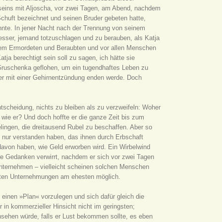
seins mit Aljoscha, vor zwei Tagen, am Abend, nachdem
Schuft bezeichnet und seinen Bruder gebeten hatte,
konnte. In jener Nacht nach der Trennung von seinem
 besser, jemand totzuschlagen und zu berauben, als Katja
 dem Ermordeten und Beraubten und vor allen Menschen
ja berechtigt sein soll zu sagen, ich hätte sie
Gruschenka geflohen, um ein tugendhaftes Leben zu
aß er mit einer Gehirnentzündung enden werde. Doch
tscheidung, nichts zu bleiben als zu verzweifeln: Woher
ie er? Und doch hoffte er die ganze Zeit bis zum
elingen, die dreitausend Rubel zu beschaffen. Aber so
n nur verstanden haben, das ihnen durch Erbschaft
davon haben, wie Geld erworben wird. Ein Wirbelwind
ne Gedanken verwirrt, nachdem er sich vor zwei Tagen
Unternehmen – vielleicht scheinen solchen Menschen
hsten Unternehmungen am ehesten möglich.
nen »Plan« vorzulegen und sich dafür gleich die
in kommerzieller Hinsicht nicht im geringsten;
sehen würde, falls er Lust bekommen sollte, es eben