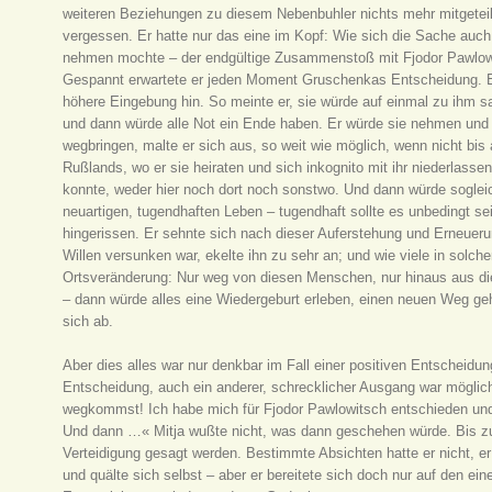
weiteren Beziehungen zu diesem Nebenbuhler nichts mehr mitgeteilt
vergessen. Er hatte nur das eine im Kopf: Wie sich die Sache auc
nehmen mochte – der endgültige Zusammenstoß mit Fjodor Pawlowit
Gespannt erwartete er jeden Moment Gruschenkas Entscheidung. Er 
höhere Eingebung hin. So meinte er, sie würde auf einmal zu ihm s
und dann würde alle Not ein Ende haben. Er würde sie nehmen und 
wegbringen, malte er sich aus, so weit wie möglich, wenn nicht bi
Rußlands, wo er sie heiraten und sich inkognito mit ihr niederlas
konnte, weder hier noch dort noch sonstwo. Und dann würde sogle
neuartigen, tugendhaften Leben – tugendhaft sollte es unbedingt se
hingerissen. Er sehnte sich nach dieser Auferstehung und Erneuer
Willen versunken war, ekelte ihn zu sehr an; und wie viele in solch
Ortsveränderung: Nur weg von diesen Menschen, nur hinaus aus dies
– dann würde alles eine Wiedergeburt erleben, einen neuen Weg geh
sich ab.
Aber dies alles war nur denkbar im Fall einer positiven Entscheidu
Entscheidung, auch ein anderer, schrecklicher Ausgang war möglic
wegkommst! Ich habe mich für Fjodor Pawlowitsch entschieden und 
Und dann …« Mitja wußte nicht, was dann geschehen würde. Bis zur
Verteidigung gesagt werden. Bestimmte Absichten hatte er nicht, er
und quälte sich selbst – aber er bereitete sich doch nur auf den e