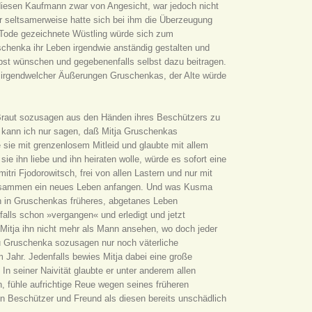
 diesen Kaufmann zwar von Angesicht, war jedoch nicht
r seltsamerweise hatte sich bei ihm die Überzeugung
om Tode gezeichnete Wüstling würde sich zum
schenka ihr Leben irgendwie anständig gestalten und
lbst wünschen und gegebenenfalls selbst dazu beitragen.
er irgendwelcher Äußerungen Gruschenkas, der Alte würde
ie Braut sozusagen aus den Händen ihres Beschützers zu
 kann ich nur sagen, daß Mitja Gruschenkas
 sie mit grenzenlosem Mitleid und glaubte mit allem
ie ihn liebe und ihn heiraten wolle, würde es sofort eine
ri Fjodorowitsch, frei von allen Lastern und nur mit
 zusammen ein neues Leben anfangen. Und was Kusma
ch in Gruschenkas früheres, abgetanes Leben
nfalls schon »vergangen« und erledigt und jetzt
Mitja ihn nicht mehr als Mann ansehen, wo doch jeder
 zu Gruschenka sozusagen nur noch väterliche
m Jahr. Jedenfalls bewies Mitja dabei eine große
 In seiner Naivität glaubte er unter anderem allen
n, fühle aufrichtige Reue wegen seines früheren
en Beschützer und Freund als diesen bereits unschädlich