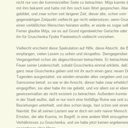
nicht nur von der kommerziellen Seite zu betrachten. Mitja kannte
mit ihm bekannt und hatte mit ihm noch kein Wort gesprochen. Abe
gebildet, und zwar schon seit längerer Zeit, dieser alte, schon v
gegenwärtigen Zeitpunkt vielleicht gar nicht widersetzen, wenn Gru
einen verläßlichen Menschen heiraten wollte, er würde es sogar se
Ferner glaubte Mitja, sei es auf Grund irgendwelcher Gerüchte od
ihn für Gruschenka Fjodor Pawlowitsch vielleicht vorziehen.
Vielleicht erscheint diese Spekulation auf Hilfe, diese Absicht, d
empfangen, vielen Lesern zu unfein und skrupellos. Demgegenüber
Vergangenheit schon als abgeschlossen betrachtete. Er betrachtete
Feuer seiner Leidenschaft, sobald Gruschenka einmal erklärte, daß s
ganz neue Gruschenka geben und mit ihr auch einen ganz neuen Dmit
Tugenden ausgestattet; sie würden einander alles vergeben und
Samsonow betraf, so war er der Ansicht, dieser habe zwar erhebli
eingegriffen, sie aber habe ihn nie geliebt, und vor allem sei er ebe
gewissermaßen als nicht existent zu betrachten. Außerdem konnte 
in der Stadt wußte, daß er nur noch eine hinfällige Ruine war und
Beziehungen unterhielt, und dies schon lange, fast schon seit eine
Naivität: Bei all seinen Lastern war er doch ein sehr naiver Mensch.
Ernstes, der alte Kusma, im Begriff, in eine andere Welt einzugehe
Verhältnisses zu Gruschenka, und sie habe jetzt keinen ergebener