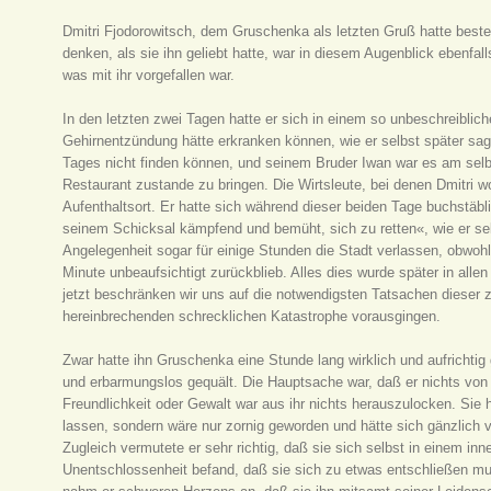
Dmitri Fjodorowitsch, dem Gruschenka als letzten Gruß hatte best
denken, als sie ihn geliebt hatte, war in diesem Augenblick ebenfa
was mit ihr vorgefallen war.
In den letzten zwei Tagen hatte er sich in einem so unbeschreiblic
Gehirnentzündung hätte erkranken können, wie er selbst später sag
Tages nicht finden können, und seinem Bruder Iwan war es am sel
Restaurant zustande zu bringen. Die Wirtsleute, bei denen Dmitri 
Aufenthaltsort. Er hatte sich während dieser beiden Tage buchstäbl
seinem Schicksal kämpfend und bemüht, sich zu retten«, wie er selb
Angelegenheit sogar für einige Stunden die Stadt verlassen, obwoh
Minute unbeaufsichtigt zurückblieb. Alles dies wurde später in allen
jetzt beschränken wir uns auf die notwendigsten Tatsachen dieser z
hereinbrechenden schrecklichen Katastrophe vorausgingen.
Zwar hatte ihn Gruschenka eine Stunde lang wirklich und aufrichtig 
und erbarmungslos gequält. Die Hauptsache war, daß er nichts von 
Freundlichkeit oder Gewalt war aus ihr nichts herauszulocken. Sie
lassen, sondern wäre nur zornig geworden und hätte sich gänzlich v
Zugleich vermutete er sehr richtig, daß sie sich selbst in einem in
Unentschlossenheit befand, daß sie sich zu etwas entschließen mu