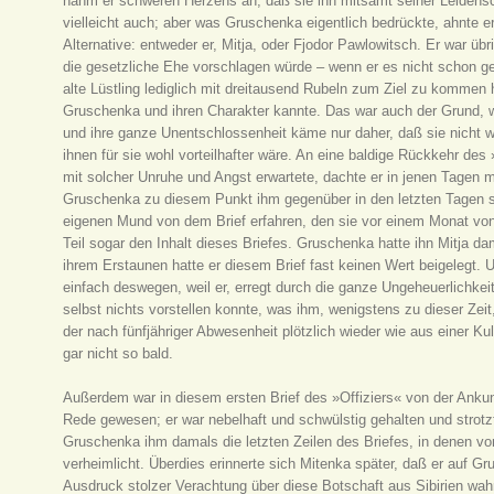
nahm er schweren Herzens an, daß sie ihn mitsamt seiner Leidensc
vielleicht auch; aber was Gruschenka eigentlich bedrückte, ahnte e
Alternative: entweder er, Mitja, oder Fjodor Pawlowitsch. Er war üb
die gesetzliche Ehe vorschlagen würde – wenn er es nicht schon ge
alte Lüstling lediglich mit dreitausend Rubeln zum Ziel zu kommen ho
Gruschenka und ihren Charakter kannte. Das war auch der Grund, w
und ihre ganze Unentschlossenheit käme nur daher, daß sie nicht w
ihnen für sie wohl vorteilhafter wäre. An eine baldige Rückkehr de
mit solcher Unruhe und Angst erwartete, dachte er in jenen Tagen 
Gruschenka zu diesem Punkt ihm gegenüber in den letzten Tagen s
eigenen Mund von dem Brief erfahren, den sie vor einem Monat von 
Teil sogar den Inhalt dieses Briefes. Gruschenka hatte ihn Mitja d
ihrem Erstaunen hatte er diesem Brief fast keinen Wert beigelegt. 
einfach deswegen, weil er, erregt durch die ganze Ungeheuerlichke
selbst nichts vorstellen konnte, was ihm, wenigstens zu dieser Zei
der nach fünfjähriger Abwesenheit plötzlich wieder wie aus einer Kul
gar nicht so bald.
Außerdem war in diesem ersten Brief des »Offiziers« von der Anku
Rede gewesen; er war nebelhaft und schwülstig gehalten und strot
Gruschenka ihm damals die letzten Zeilen des Briefes, in denen v
verheimlicht. Überdies erinnerte sich Mitenka später, daß er auf
Ausdruck stolzer Verachtung über diese Botschaft aus Sibirien wah