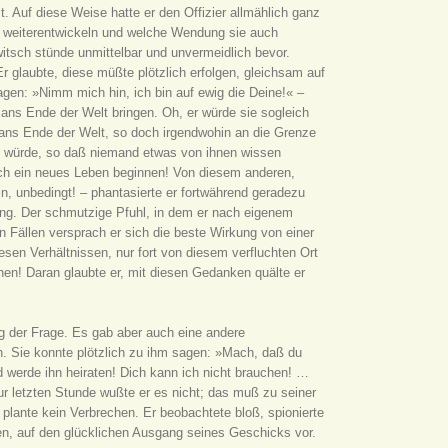
. Auf diese Weise hatte er den Offizier allmählich ganz
h weiterentwickeln und welche Wendung sie auch
sch stünde unmittelbar und unvermeidlich bevor.
glaubte, diese müßte plötzlich erfolgen, gleichsam auf
agen: »Nimm mich hin, ich bin auf ewig die Deine!« –
ans Ende der Welt bringen. Oh, er würde sie sogleich
s ans Ende der Welt, so doch irgendwohin an die Grenze
sen würde, so daß niemand etwas von ihnen wissen
ich ein neues Leben beginnen! Von diesem anderen,
in, unbedingt! – phantasierte er fortwährend geradezu
ung. Der schmutzige Pfuhl, in dem er nach eigenem
en Fällen versprach er sich die beste Wirkung von einer
en Verhältnissen, nur fort von diesem verfluchten Ort
en! Daran glaubte er, mit diesen Gedanken quälte er
ng der Frage. Es gab aber auch eine andere
h. Sie konnte plötzlich zu ihm sagen: »Mach, daß du
werde ihn heiraten! Dich kann ich nicht brauchen! …
 letzten Stunde wußte er es nicht; das muß zu seiner
 plante kein Verbrechen. Er beobachtete bloß, spionierte
inen, auf den glücklichen Ausgang seines Geschicks vor.