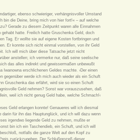
mdartiger, ebenso schwieriger, verhängnisvoller Umstand
h bin die Deine, bring mich von hier fort!« – auf welche
 dazu? Gerade zu diesem Zeitpunkt waren alle Einnahmen
n gehabt hatte. Freilich hatte Gruschenka Geld, doch
den Tag. Er wollte sie auf eigene Kosten fortbringen und
en. Er konnte sich nicht einmal vorstellen, von ihr Geld
. Ich will mich über diese Tatsache jetzt nicht
über anstellen; ich vermerke nur, daß seine seelische
sich das alles indirekt und gewissermaßen unbewußt
na Iwanowna erschlichenen Geldes machte. ›Der einen
n gegenüber werde ich mich auch wieder als ein Schuft
nn Gruschenka das erfährt, wird sie so einen Schuft
ängnisvolle Geld nehmen? Sonst war vorauszusehen, daß
llein, weil ich nicht genug Geld habe, welche Schmach!‹
dieses Geld erlangen konnte! Genaueres will ich diesmal
e darin für ihn das Hauptunglück, und ich will dazu wenn
ieses irgendwo liegende Geld zu nehmen, mußte er
nst bin ich ein Taschendieb, ein Schuft, und ich will
beschloß, notfalls die ganze Welt auf den Kopf zu
 Preis zurückzugeben. Der Schlußprozeß dieser