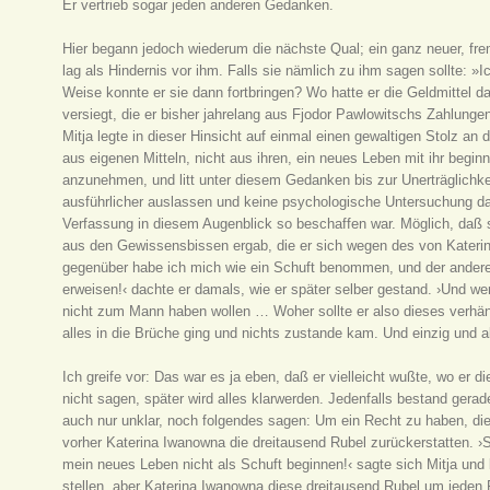
Er vertrieb sogar jeden anderen Gedanken.
Hier begann jedoch wiederum die nächste Qual; ein ganz neuer, fre
lag als Hindernis vor ihm. Falls sie nämlich zu ihm sagen sollte: »Ic
Weise konnte er sie dann fortbringen? Wo hatte er die Geldmittel
versiegt, die er bisher jahrelang aus Fjodor Pawlowitschs Zahlunge
Mitja legte in dieser Hinsicht auf einmal einen gewaltigen Stolz an 
aus eigenen Mitteln, nicht aus ihren, ein neues Leben mit ihr beginn
anzunehmen, und litt unter diesem Gedanken bis zur Unerträglichkeit
ausführlicher auslassen und keine psychologische Untersuchung dar
Verfassung in diesem Augenblick so beschaffen war. Möglich, daß 
aus den Gewissensbissen ergab, die er sich wegen des von Kateri
gegenüber habe ich mich wie ein Schuft benommen, und der andere
erweisen!‹ dachte er damals, wie er später selber gestand. ›Und we
nicht zum Mann haben wollen … Woher sollte er also dieses verh
alles in die Brüche ging und nichts zustande kam. Und einzig und a
Ich greife vor: Das war es ja eben, daß er vielleicht wußte, wo er 
nicht sagen, später wird alles klarwerden. Jedenfalls bestand gerad
auch nur unklar, noch folgendes sagen: Um ein Recht zu haben, d
vorher Katerina Iwanowna die dreitausend Rubel zurückerstatten. ›So
mein neues Leben nicht als Schuft beginnen!‹ sagte sich Mitja und 
stellen, aber Katerina Iwanowna diese dreitausend Rubel um jeden