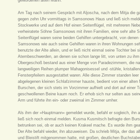
gewordenen alten Mann.
Am Tag nach seinem Gespräch mit Aljoscha, nach dem Mitja die gan
gegen zehn Uhr vormittags in Samsonows Haus und ließ sich melden.
Stockwerke und auf dem Hof einen Seitenflügel, mit mehreren Ne
verheiratete Söhne Samsonows mit ihren Familien, eine sehr alte S
Seitenflügel waren seine beiden Gehilfen untergebracht, von denen d
Samsonows wie auch seine Gehilfen waren in ihren Wohnungen seh
benutzte der Alte allein, und er ließ nicht einmal seine Tochter bei 
Atembeschwerden, an denen sie schon lange litt, von unten zu ihm h
Obergeschoß bestand aus einer Menge von Paradezimmern, die n
langweiligen Reihen plumper Mahagonisessel und -stühle, kristalle
Fensterpfeilern ausgestattet waren. Alle diese Zimmer standen lee
abgelegenen kleinen Schlafzimmer hauste, bedient von einer alten 
Burschen, der sich stets im Vorzimmer aufhielt und dort auf einer 
geschwollenen Beine kaum noch. Er erhob sich nur selten aus sein
Arm und führte ihn ein- oder zweimal im Zimmer umher.
Als ihm der »Hauptmann« gemeldet wurde, befahl er sogleich, ihn 
ließ sich noch einmal melden. Kusma Kusmitsch befragte den Bursc
betrunken sei, ob er auch keinen Krakeel mache. Es wurde ihm gean
Der Alte befahl wieder, ihn abzuweisen. Da schrieb Mitja, der das a
und Bleistift mitgenommen hatte, mit großen, deutlichen Buchstaben