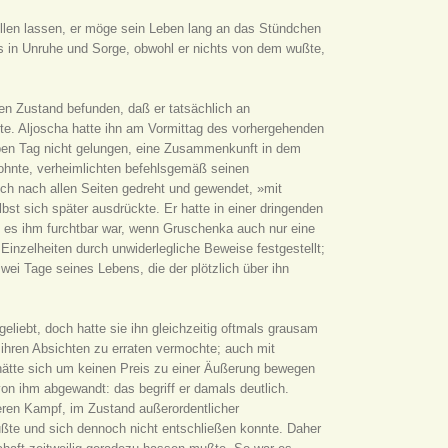
ellen lassen, er möge sein Leben lang an das Stündchen
lls in Unruhe und Sorge, obwohl er nichts von dem wußte,
hen Zustand befunden, daß er tatsächlich an
te. Aljoscha hatte ihn am Vormittag des vorhergehenden
ben Tag nicht gelungen, eine Zusammenkunft in dem
wohnte, verheimlichten befehlsgemäß seinen
ich nach allen Seiten gedreht und gewendet, »mit
st sich später ausdrückte. Er hatte in einer dringenden
l es ihm furchtbar war, wenn Gruschenka auch nur eine
 Einzelheiten durch unwiderlegliche Beweise festgestellt;
wei Tage seines Lebens, die der plötzlich über ihn
geliebt, doch hatte sie ihn gleichzeitig oftmals grausam
ihren Absichten zu erraten vermochte; auch mit
 hätte sich um keinen Preis zu einer Äußerung bewegen
on ihm abgewandt: das begriff er damals deutlich.
neren Kampf, im Zustand außerordentlicher
ßte und sich dennoch nicht entschließen konnte. Daher