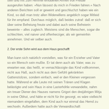
sein und mit zum Himmel erhobenen Armen voll Freude
ausgerufen haben: »Nun lässest du mich in Frieden fahren.« Nach
anderen Berichten soll er geweint und geschluchzt haben wie ein
Kind, so daß man trotz allen Widerwillens angeblich sogar Mitleid
für ihn empfand. Durchaus möglich, daß beides zutraf: daß er sich
über seine Befreiung freute und dabei auch seine Befreierin
beweinte – alles zugleich. Meistens sind die Menschen, sogar die
schlechten, viel naiver und offenherziger, als wir gemeinhin
annehmen. Und wir selber auch.
2. Der erste Sohn wird aus dem Haus geschafft
Man kann sich natürlich vorstellen, was für ein Erzieher und Vater
so ein Mensch sein mußte. Er tat denn auch als Vater, was zu
erwarten war, das heißt, er vernachlässigte das Kind vollkommen,
nicht aus Haß, auch nicht aus dem Gefühl gekränkten
Gattenstolzes, sondern einfach, weil er den Kleinen vergessen
hatte. Während er alle Leute mit seinen Tränen und Klagen
belästigte und sein Haus in eine Lasterhöhle verwandelte, nahm
ein treuer Diener des Hauses namens Grigori den dreijährigen Mitja
in seine Obhut, und hätte er nicht für ihn gesorgt, es wäre vielleicht
niemandem eingefallen, dem Kind auch nur einmal das Hemd zu
wechseln. Außerdem hatte auch die Verwandtschaft