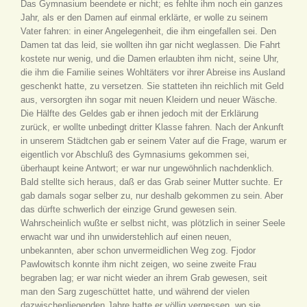
Das Gymnasium beendete er nicht; es fehlte ihm noch ein ganzes
Jahr, als er den Damen auf einmal erklärte, er wolle zu seinem
Vater fahren: in einer Angelegenheit, die ihm eingefallen sei. Den
Damen tat das leid, sie wollten ihn gar nicht weglassen. Die Fahrt
kostete nur wenig, und die Damen erlaubten ihm nicht, seine Uhr,
die ihm die Familie seines Wohltäters vor ihrer Abreise ins Ausland
geschenkt hatte, zu versetzen. Sie statteten ihn reichlich mit Geld
aus, versorgten ihn sogar mit neuen Kleidern und neuer Wäsche.
Die Hälfte des Geldes gab er ihnen jedoch mit der Erklärung
zurück, er wollte unbedingt dritter Klasse fahren. Nach der Ankunft
in unserem Städtchen gab er seinem Vater auf die Frage, warum er
eigentlich vor Abschluß des Gymnasiums gekommen sei,
überhaupt keine Antwort; er war nur ungewöhnlich nachdenklich.
Bald stellte sich heraus, daß er das Grab seiner Mutter suchte. Er
gab damals sogar selber zu, nur deshalb gekommen zu sein. Aber
das dürfte schwerlich der einzige Grund gewesen sein.
Wahrscheinlich wußte er selbst nicht, was plötzlich in seiner Seele
erwacht war und ihn unwiderstehlich auf einen neuen,
unbekannten, aber schon unvermeidlichen Weg zog. Fjodor
Pawlowitsch konnte ihm nicht zeigen, wo seine zweite Frau
begraben lag; er war nicht wieder an ihrem Grab gewesen, seit
man den Sarg zugeschüttet hatte, und während der vielen
dazwischenliegenden Jahre hatte er völlig vergessen, wo sie