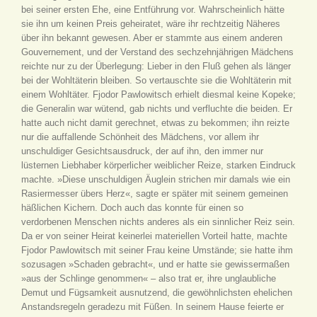
bei seiner ersten Ehe, eine Entführung vor. Wahrscheinlich hätte
sie ihn um keinen Preis geheiratet, wäre ihr rechtzeitig Näheres
über ihn bekannt gewesen. Aber er stammte aus einem anderen
Gouvernement, und der Verstand des sechzehnjährigen Mädchens
reichte nur zu der Überlegung: Lieber in den Fluß gehen als länger
bei der Wohltäterin bleiben. So vertauschte sie die Wohltäterin mit
einem Wohltäter. Fjodor Pawlowitsch erhielt diesmal keine Kopeke;
die Generalin war wütend, gab nichts und verfluchte die beiden. Er
hatte auch nicht damit gerechnet, etwas zu bekommen; ihn reizte
nur die auffallende Schönheit des Mädchens, vor allem ihr
unschuldiger Gesichtsausdruck, der auf ihn, den immer nur
lüsternen Liebhaber körperlicher weiblicher Reize, starken Eindruck
machte. »Diese unschuldigen Äuglein strichen mir damals wie ein
Rasiermesser übers Herz«, sagte er später mit seinem gemeinen
häßlichen Kichern. Doch auch das konnte für einen so
verdorbenen Menschen nichts anderes als ein sinnlicher Reiz sein.
Da er von seiner Heirat keinerlei materiellen Vorteil hatte, machte
Fjodor Pawlowitsch mit seiner Frau keine Umstände; sie hatte ihm
sozusagen »Schaden gebracht«, und er hatte sie gewissermaßen
»aus der Schlinge genommen« – also trat er, ihre unglaubliche
Demut und Fügsamkeit ausnutzend, die gewöhnlichsten ehelichen
Anstandsregeln geradezu mit Füßen. In seinem Hause feierte er