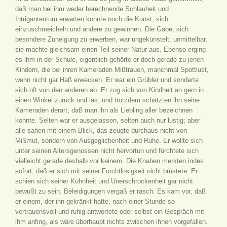
daß man bei ihm weder berechnende Schlauheit und
Intrigantentum erwarten konnte noch die Kunst, sich
einzuschmeicheln und andere zu gewinnen. Die Gabe, sich
besondere Zuneigung zu erwerben, war ungekünstelt, unmittelbar,
sie machte gleichsam einen Teil seiner Natur aus. Ebenso erging
es ihm in der Schule, eigentlich gehörte er doch gerade zu jenen
Kindern, die bei ihren Kameraden Mißtrauen, manchmal Spottlust,
wenn nicht gar Haß erwecken. Er war ein Grübler und sonderte
sich oft von den anderen ab. Er zog sich von Kindheit an gern in
einen Winkel zurück und las, und trotzdem schätzten ihn seine
Kameraden derart, daß man ihn als Liebling aller bezeichnen
konnte. Selten war er ausgelassen, selten auch nur lustig; aber
alle sahen mit einem Blick, das zeugte durchaus nicht von
Mißmut, sondern von Ausgeglichenheit und Ruhe. Er wollte sich
unter seinen Altersgenossen nicht hervortun und fürchtete sich
vielleicht gerade deshalb vor keinem. Die Knaben merkten indes
sofort, daß er sich mit seiner Furchtlosigkeit nicht brüstete: Er
schien sich seiner Kühnheit und Unerschrockenheit gar nicht
bewußt zu sein. Beleidigungen vergaß er rasch. Es kam vor, daß
er einem, der ihn gekränkt hatte, nach einer Stunde so
vertrauensvoll und ruhig antwortete oder selbst ein Gespräch mit
ihm anfing, als wäre überhaupt nichts zwischen ihnen vorgefallen.