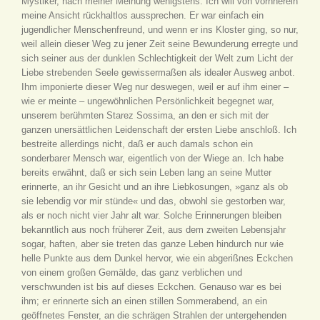
Mystiker, nach meiner Meinung wenigstens. Ich will von vornherein
meine Ansicht rückhaltlos aussprechen. Er war einfach ein
jugendlicher Menschenfreund, und wenn er ins Kloster ging, so nur,
weil allein dieser Weg zu jener Zeit seine Bewunderung erregte und
sich seiner aus der dunklen Schlechtigkeit der Welt zum Licht der
Liebe strebenden Seele gewissermaßen als idealer Ausweg anbot.
Ihm imponierte dieser Weg nur deswegen, weil er auf ihm einer –
wie er meinte – ungewöhnlichen Persönlichkeit begegnet war,
unserem berühmten Starez Sossima, an den er sich mit der
ganzen unersättlichen Leidenschaft der ersten Liebe anschloß. Ich
bestreite allerdings nicht, daß er auch damals schon ein
sonderbarer Mensch war, eigentlich von der Wiege an. Ich habe
bereits erwähnt, daß er sich sein Leben lang an seine Mutter
erinnerte, an ihr Gesicht und an ihre Liebkosungen, »ganz als ob
sie lebendig vor mir stünde« und das, obwohl sie gestorben war,
als er noch nicht vier Jahr alt war. Solche Erinnerungen bleiben
bekanntlich aus noch früherer Zeit, aus dem zweiten Lebensjahr
sogar, haften, aber sie treten das ganze Leben hindurch nur wie
helle Punkte aus dem Dunkel hervor, wie ein abgerißnes Eckchen
von einem großen Gemälde, das ganz verblichen und
verschwunden ist bis auf dieses Eckchen. Genauso war es bei
ihm; er erinnerte sich an einen stillen Sommerabend, an ein
geöffnetes Fenster, an die schrägen Strahlen der untergehenden