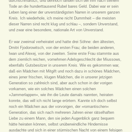
durchschmarotzt, und dennoch fanden sich bei ihm nach seinem
Tode an die hunderttausend Rubel bares Geld. Dabei war er sein
Leben lang einer der unverständigsten Narren in unserem ganzen
Kreis. Ich wiederhole, ich meine nicht Dummheit – die meisten
dieser Narren sind recht klug und schlau –, sondern Unverstand,
und zwar eine besondere, nationale Art von Unverstand.
Er war zweimal verheiratet und hatte drei Söhne: den ältesten,
Dmitri Fjodorowitsch, von der ersten Frau; die beiden anderen,
Iwan und Alexej, von der zweiten. Seine erste Frau stammte aus
dem ziemlich reichen, vornehmen Adelsgeschlecht der Miussows,
ebenfalls Gutsbesitzer in unserem Kreis. Wie es gekommen war,
daß ein Mädchen mit Mitgift und noch dazu in schönes Mädchen,
eines jener frischen, klugen Mädchen, die in unserer jetzigen
Generation so zahlreich sind, aber auch schon in der vorigen
vorkamen, wie ein solches Mädchen einen solchen
»Jammerlappen«, wie ihn die Leute damals nannten, heiraten
konnte, das will ich nicht lange erörtern. Kannte ich doch selbst
noch ein Mädchen aus der vorvorigen, der »romantischen«
Generation, das sich nach mehreren Jahren einer rätselhaften
Liebe zu einem Mann, den sie jeden Augenblick ganz bequem
hätte heiraten können, selbst unüberwindliche Hindernisse
ausdachte und sich in einer stürmischen Nacht von einem felsigen