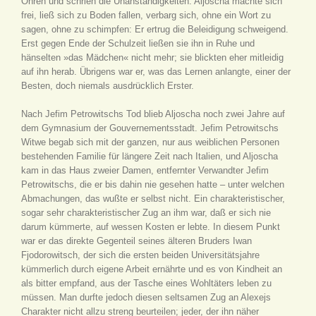
Ohren und schrien die Unanständigkeiten. Aljoscha machte sich
frei, ließ sich zu Boden fallen, verbarg sich, ohne ein Wort zu
sagen, ohne zu schimpfen: Er ertrug die Beleidigung schweigend.
Erst gegen Ende der Schulzeit ließen sie ihn in Ruhe und
hänselten »das Mädchen« nicht mehr; sie blickten eher mitleidig
auf ihn herab. Übrigens war er, was das Lernen anlangte, einer der
Besten, doch niemals ausdrücklich Erster.
Nach Jefim Petrowitschs Tod blieb Aljoscha noch zwei Jahre auf
dem Gymnasium der Gouvernementsstadt. Jefim Petrowitschs
Witwe begab sich mit der ganzen, nur aus weiblichen Personen
bestehenden Familie für längere Zeit nach Italien, und Aljoscha
kam in das Haus zweier Damen, entfernter Verwandter Jefim
Petrowitschs, die er bis dahin nie gesehen hatte – unter welchen
Abmachungen, das wußte er selbst nicht. Ein charakteristischer,
sogar sehr charakteristischer Zug an ihm war, daß er sich nie
darum kümmerte, auf wessen Kosten er lebte. In diesem Punkt
war er das direkte Gegenteil seines älteren Bruders Iwan
Fjodorowitsch, der sich die ersten beiden Universitätsjahre
kümmerlich durch eigene Arbeit ernährte und es von Kindheit an
als bitter empfand, aus der Tasche eines Wohltäters leben zu
müssen. Man durfte jedoch diesen seltsamen Zug an Alexejs
Charakter nicht allzu streng beurteilen; jeder, der ihn näher