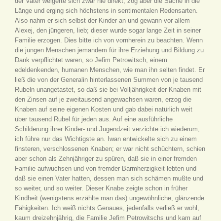
der Vater weigerte sich zwar nie direkt, zog aber die Sache in die
Länge und erging sich höchstens in sentimentalen Redensarten.
Also nahm er sich selbst der Kinder an und gewann vor allem
Alexej, den jüngeren, lieb; dieser wurde sogar lange Zeit in seiner
Familie erzogen. Dies bitte ich von vornherein zu beachten. Wenn
die jungen Menschen jemandem für ihre Erziehung und Bildung zu
Dank verpflichtet waren, so Jefim Petrowitsch, einem
edeldenkenden, humanen Menschen, wie man ihn selten findet. Er
ließ die von der Generalin hinterlassenen Summen von je tausend
Rubeln unangetastet, so daß sie bei Volljährigkeit der Knaben mit
den Zinsen auf je zweitausend angewachsen waren, erzog die
Knaben auf seine eigenen Kosten und gab dabei natürlich weit
über tausend Rubel für jeden aus. Auf eine ausführliche
Schilderung ihrer Kinder- und Jugendzeit verzichte ich wiederum,
ich führe nur das Wichtigste an. Iwan entwickelte sich zu einem
finsteren, verschlossenen Knaben; er war nicht schüchtern, schien
aber schon als Zehnjähriger zu spüren, daß sie in einer fremden
Familie aufwuchsen und von fremder Barmherzigkeit lebten und
daß sie einen Vater hatten, dessen man sich schämen mußte und
so weiter, und so weiter. Dieser Knabe zeigte schon in früher
Kindheit (wenigstens erzählte man das) ungewöhnliche, glänzende
Fähigkeiten. Ich weiß nichts Genaues, jedenfalls verließ er wohl,
kaum dreizehnjährig, die Familie Jefim Petrowitschs und kam auf