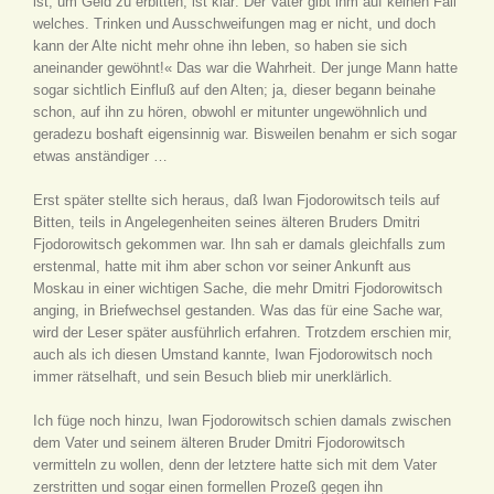
ist, um Geld zu erbitten, ist klar: Der Vater gibt ihm auf keinen Fall
welches. Trinken und Ausschweifungen mag er nicht, und doch
kann der Alte nicht mehr ohne ihn leben, so haben sie sich
aneinander gewöhnt!« Das war die Wahrheit. Der junge Mann hatte
sogar sichtlich Einfluß auf den Alten; ja, dieser begann beinahe
schon, auf ihn zu hören, obwohl er mitunter ungewöhnlich und
geradezu boshaft eigensinnig war. Bisweilen benahm er sich sogar
etwas anständiger …
Erst später stellte sich heraus, daß Iwan Fjodorowitsch teils auf
Bitten, teils in Angelegenheiten seines älteren Bruders Dmitri
Fjodorowitsch gekommen war. Ihn sah er damals gleichfalls zum
erstenmal, hatte mit ihm aber schon vor seiner Ankunft aus
Moskau in einer wichtigen Sache, die mehr Dmitri Fjodorowitsch
anging, in Briefwechsel gestanden. Was das für eine Sache war,
wird der Leser später ausführlich erfahren. Trotzdem erschien mir,
auch als ich diesen Umstand kannte, Iwan Fjodorowitsch noch
immer rätselhaft, und sein Besuch blieb mir unerklärlich.
Ich füge noch hinzu, Iwan Fjodorowitsch schien damals zwischen
dem Vater und seinem älteren Bruder Dmitri Fjodorowitsch
vermitteln zu wollen, denn der letztere hatte sich mit dem Vater
zerstritten und sogar einen formellen Prozeß gegen ihn