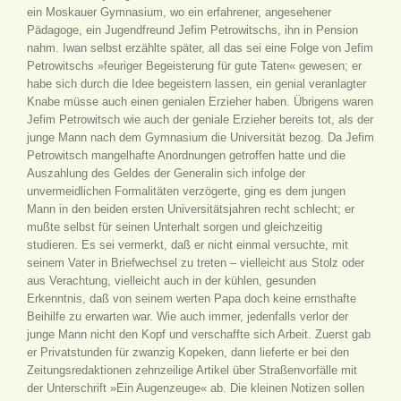
ein Moskauer Gymnasium, wo ein erfahrener, angesehener
Pädagoge, ein Jugendfreund Jefim Petrowitschs, ihn in Pension
nahm. Iwan selbst erzählte später, all das sei eine Folge von Jefim
Petrowitschs »feuriger Begeisterung für gute Taten« gewesen; er
habe sich durch die Idee begeistern lassen, ein genial veranlagter
Knabe müsse auch einen genialen Erzieher haben. Übrigens waren
Jefim Petrowitsch wie auch der geniale Erzieher bereits tot, als der
junge Mann nach dem Gymnasium die Universität bezog. Da Jefim
Petrowitsch mangelhafte Anordnungen getroffen hatte und die
Auszahlung des Geldes der Generalin sich infolge der
unvermeidlichen Formalitäten verzögerte, ging es dem jungen
Mann in den beiden ersten Universitätsjahren recht schlecht; er
mußte selbst für seinen Unterhalt sorgen und gleichzeitig
studieren. Es sei vermerkt, daß er nicht einmal versuchte, mit
seinem Vater in Briefwechsel zu treten – vielleicht aus Stolz oder
aus Verachtung, vielleicht auch in der kühlen, gesunden
Erkenntnis, daß von seinem werten Papa doch keine ernsthafte
Beihilfe zu erwarten war. Wie auch immer, jedenfalls verlor der
junge Mann nicht den Kopf und verschaffte sich Arbeit. Zuerst gab
er Privatstunden für zwanzig Kopeken, dann lieferte er bei den
Zeitungsredaktionen zehnzeilige Artikel über Straßenvorfälle mit
der Unterschrift »Ein Augenzeuge« ab. Die kleinen Notizen sollen