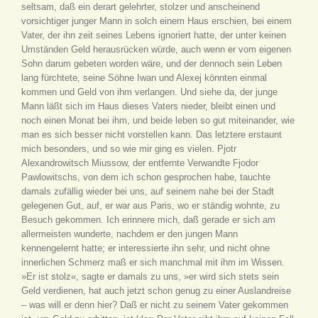
seltsam, daß ein derart gelehrter, stolzer und anscheinend
vorsichtiger junger Mann in solch einem Haus erschien, bei einem
Vater, der ihn zeit seines Lebens ignoriert hatte, der unter keinen
Umständen Geld herausrücken würde, auch wenn er vom eigenen
Sohn darum gebeten worden wäre, und der dennoch sein Leben
lang fürchtete, seine Söhne Iwan und Alexej könnten einmal
kommen und Geld von ihm verlangen. Und siehe da, der junge
Mann läßt sich im Haus dieses Vaters nieder, bleibt einen und
noch einen Monat bei ihm, und beide leben so gut miteinander, wie
man es sich besser nicht vorstellen kann. Das letztere erstaunt
mich besonders, und so wie mir ging es vielen. Pjotr
Alexandrowitsch Miussow, der entfernte Verwandte Fjodor
Pawlowitschs, von dem ich schon gesprochen habe, tauchte
damals zufällig wieder bei uns, auf seinem nahe bei der Stadt
gelegenen Gut, auf, er war aus Paris, wo er ständig wohnte, zu
Besuch gekommen. Ich erinnere mich, daß gerade er sich am
allermeisten wunderte, nachdem er den jungen Mann
kennengelernt hatte; er interessierte ihn sehr, und nicht ohne
innerlichen Schmerz maß er sich manchmal mit ihm im Wissen.
»Er ist stolz«, sagte er damals zu uns, »er wird sich stets sein
Geld verdienen, hat auch jetzt schon genug zu einer Auslandreise
– was will er denn hier? Daß er nicht zu seinem Vater gekommen