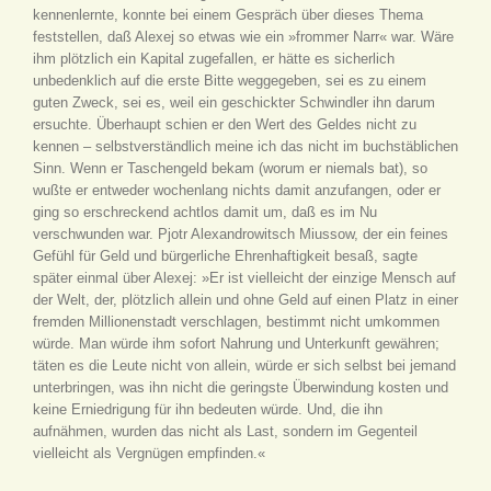
kennenlernte, konnte bei einem Gespräch über dieses Thema
feststellen, daß Alexej so etwas wie ein »frommer Narr« war. Wäre
ihm plötzlich ein Kapital zugefallen, er hätte es sicherlich
unbedenklich auf die erste Bitte weggegeben, sei es zu einem
guten Zweck, sei es, weil ein geschickter Schwindler ihn darum
ersuchte. Überhaupt schien er den Wert des Geldes nicht zu
kennen – selbstverständlich meine ich das nicht im buchstäblichen
Sinn. Wenn er Taschengeld bekam (worum er niemals bat), so
wußte er entweder wochenlang nichts damit anzufangen, oder er
ging so erschreckend achtlos damit um, daß es im Nu
verschwunden war. Pjotr Alexandrowitsch Miussow, der ein feines
Gefühl für Geld und bürgerliche Ehrenhaftigkeit besaß, sagte
später einmal über Alexej: »Er ist vielleicht der einzige Mensch auf
der Welt, der, plötzlich allein und ohne Geld auf einen Platz in einer
fremden Millionenstadt verschlagen, bestimmt nicht umkommen
würde. Man würde ihm sofort Nahrung und Unterkunft gewähren;
täten es die Leute nicht von allein, würde er sich selbst bei jemand
unterbringen, was ihn nicht die geringste Überwindung kosten und
keine Erniedrigung für ihn bedeuten würde. Und, die ihn
aufnähmen, wurden das nicht als Last, sondern im Gegenteil
vielleicht als Vergnügen empfinden.«