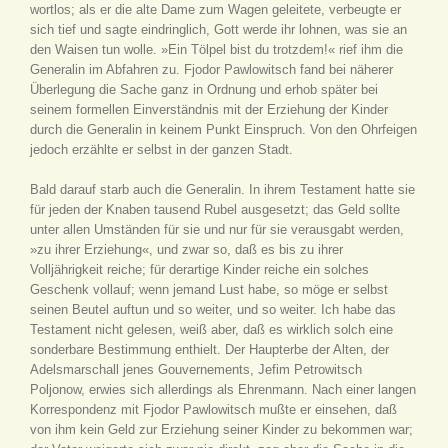
wortlos; als er die alte Dame zum Wagen geleitete, verbeugte er
sich tief und sagte eindringlich, Gott werde ihr lohnen, was sie an
den Waisen tun wolle. »Ein Tölpel bist du trotzdem!« rief ihm die
Generalin im Abfahren zu. Fjodor Pawlowitsch fand bei näherer
Überlegung die Sache ganz in Ordnung und erhob später bei
seinem formellen Einverständnis mit der Erziehung der Kinder
durch die Generalin in keinem Punkt Einspruch. Von den Ohrfeigen
jedoch erzählte er selbst in der ganzen Stadt.
Bald darauf starb auch die Generalin. In ihrem Testament hatte sie
für jeden der Knaben tausend Rubel ausgesetzt; das Geld sollte
unter allen Umständen für sie und nur für sie verausgabt werden,
»zu ihrer Erziehung«, und zwar so, daß es bis zu ihrer
Volljährigkeit reiche; für derartige Kinder reiche ein solches
Geschenk vollauf; wenn jemand Lust habe, so möge er selbst
seinen Beutel auftun und so weiter, und so weiter. Ich habe das
Testament nicht gelesen, weiß aber, daß es wirklich solch eine
sonderbare Bestimmung enthielt. Der Haupterbe der Alten, der
Adelsmarschall jenes Gouvernements, Jefim Petrowitsch
Poljonow, erwies sich allerdings als Ehrenmann. Nach einer langen
Korrespondenz mit Fjodor Pawlowitsch mußte er einsehen, daß
von ihm kein Geld zur Erziehung seiner Kinder zu bekommen war;