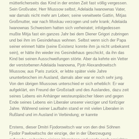
mütterlicherseits das Kind in der ersten Zeit fast völlig vergessen.
Sein Großvater, Herr Miussow selbst, Adelaida Iwanownas Vater,
war damals nicht mehr am Leben; seine verwitwete Gattin, Mitjas
Großmutter, war nach Moskau verzogen und sehr krank; Adelaida
Iwanownas Schwestern hatten sich verheiratet; infolgedessen
mußte Mitja fast ein ganzes Jahr bei dem Diener Grigori zubringen
und bei ihm im Gesindehaus wohnen. Selbst wenn sich der Papa
seiner erinnert hätte (seine Existenz konnte ihm ja nicht unbekannt
sein), er hätte ihn wieder ins Gesindehaus geschickt, da ihn das
Kind bei seinen Ausschweifungen störte. Aber da kehrte ein Vetter
der verstorbenen Adelaida Iwanowna, Pjotr Alexandrowitsch
Miussow, aus Paris zurück, er lebte später viele Jahre
ununterbrochen im Ausland, damals aber war er noch sehr jung.
Von den übrigen Miussows unterschied er sich erheblich: Er war
aufgeklärt, ein Freund der Großstadt und des Auslandes, dazu zeit
seines Lebens ein Anhänger westeuropäischer Ideen und gegen
Ende seines Lebens ein Liberaler unserer vierziger und fünfziger
Jahre. Während seiner Laufbahn stand er mit vielen Liberalen in
Rußland und im Ausland in Verbindung; er kannte
Erstens, dieser Dmitri Fjodorowitsch war von den drei Söhnen
Fjodor Pawlowitschs der einzige, der in der Überzeugung