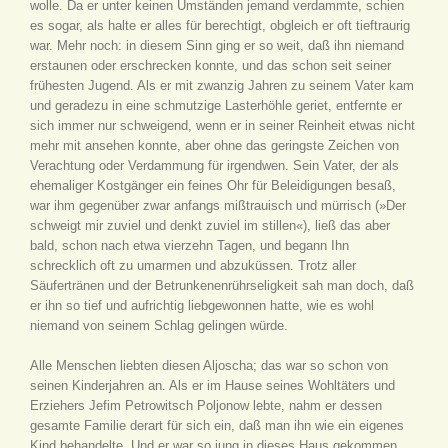
wolle. Da er unter keinen Umständen jemand verdammte, schien
es sogar, als halte er alles für berechtigt, obgleich er oft tieftraurig
war. Mehr noch: in diesem Sinn ging er so weit, daß ihn niemand
erstaunen oder erschrecken konnte, und das schon seit seiner
frühesten Jugend. Als er mit zwanzig Jahren zu seinem Vater kam
und geradezu in eine schmutzige Lasterhöhle geriet, entfernte er
sich immer nur schweigend, wenn er in seiner Reinheit etwas nicht
mehr mit ansehen konnte, aber ohne das geringste Zeichen von
Verachtung oder Verdammung für irgendwen. Sein Vater, der als
ehemaliger Kostgänger ein feines Ohr für Beleidigungen besaß,
war ihm gegenüber zwar anfangs mißtrauisch und mürrisch (»Der
schweigt mir zuviel und denkt zuviel im stillen«), ließ das aber
bald, schon nach etwa vierzehn Tagen, und begann Ihn
schrecklich oft zu umarmen und abzuküssen. Trotz aller
Säufertränen und der Betrunkenenrührseligkeit sah man doch, daß
er ihn so tief und aufrichtig liebgewonnen hatte, wie es wohl
niemand von seinem Schlag gelingen würde.
Alle Menschen liebten diesen Aljoscha; das war so schon von
seinen Kinderjahren an. Als er im Hause seines Wohltäters und
Erziehers Jefim Petrowitsch Poljonow lebte, nahm er dessen
gesamte Familie derart für sich ein, daß man ihn wie ein eigenes
Kind behandelte. Und er war so jung in dieses Haus gekommen,