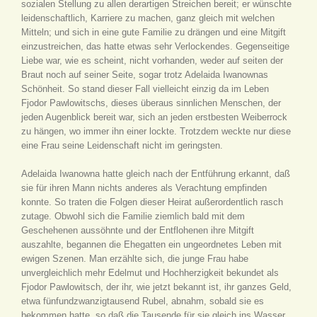
sozialen Stellung zu allen derartigen Streichen bereit; er wünschte
leidenschaftlich, Karriere zu machen, ganz gleich mit welchen
Mitteln; und sich in eine gute Familie zu drängen und eine Mitgift
einzustreichen, das hatte etwas sehr Verlockendes. Gegenseitige
Liebe war, wie es scheint, nicht vorhanden, weder auf seiten der
Braut noch auf seiner Seite, sogar trotz Adelaida Iwanownas
Schönheit. So stand dieser Fall vielleicht einzig da im Leben
Fjodor Pawlowitschs, dieses überaus sinnlichen Menschen, der
jeden Augenblick bereit war, sich an jeden erstbesten Weiberrock
zu hängen, wo immer ihn einer lockte. Trotzdem weckte nur diese
eine Frau seine Leidenschaft nicht im geringsten.
Adelaida Iwanowna hatte gleich nach der Entführung erkannt, daß
sie für ihren Mann nichts anderes als Verachtung empfinden
konnte. So traten die Folgen dieser Heirat außerordentlich rasch
zutage. Obwohl sich die Familie ziemlich bald mit dem
Geschehenen aussöhnte und der Entflohenen ihre Mitgift
auszahlte, begannen die Ehegatten ein ungeordnetes Leben mit
ewigen Szenen. Man erzählte sich, die junge Frau habe
unvergleichlich mehr Edelmut und Hochherzigkeit bekundet als
Fjodor Pawlowitsch, der ihr, wie jetzt bekannt ist, ihr ganzes Geld,
etwa fünfundzwanzigtausend Rubel, abnahm, sobald sie es
bekommen hatte, so daß die Tausende für sie gleich ins Wasser