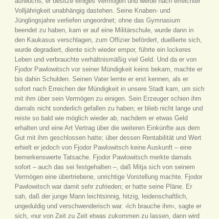
aufwuchs, er besitze einiges Vermögen und werde nach erreichter
Volljährigkeit unabhängig dastehen. Seine Knaben- und
Jünglingsjahre verliefen ungeordnet; ohne das Gymnasium
beendet zu haben, kam er auf eine Militärschule, wurde dann in
den Kaukasus verschlagen, zum Offizier befördert, duellierte sich,
wurde degradiert, diente sich wieder empor, führte ein lockeres
Leben und verbrauchte verhältnismäßig viel Geld. Und da er von
Fjodor Pawlowitsch vor seiner Mündigkeit keins bekam, machte er
bis dahin Schulden. Seinen Vater lernte er erst kennen, als er
sofort nach Erreichen der Mündigkeit in unsere Stadt kam, um sich
mit ihm über sein Vermögen zu einigen. Sein Erzeuger schien ihm
damals nicht sonderlich gefallen zu haben; er blieb nicht lange und
reiste so bald wie möglich wieder ab, nachdem er etwas Geld
erhalten und eine Art Vertrag über die weiteren Einkünfte aus dem
Gut mit ihm geschlossen hatte; über dessen Rentabilität und Wert
erhielt er jedoch von Fjodor Pawlowitsch keine Auskunft – eine
bemerkenswerte Tatsache. Fjodor Pawlowitsch merkte damals
sofort – auch das sei festgehalten –, daß Mitja sich von seinem
Vermögen eine übertriebene, unrichtige Vorstellung machte. Fjodor
Pawlowitsch war damit sehr zufrieden; er hatte seine Pläne. Er
sah, daß der junge Mann leichtsinnig, hitzig, leidenschaftlich,
ungeduldig und verschwenderisch war. ›Ich brauche ihm‹, sagte er
sich, ›nur von Zeit zu Zeit etwas zukommen zu lassen, dann wird