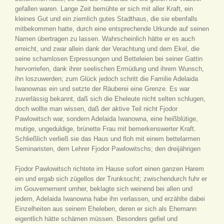
gefallen waren. Lange Zeit bemühte er sich mit aller Kraft, ein
kleines Gut und ein ziemlich gutes Stadthaus, die sie ebenfalls
mitbekommen hatte, durch eine entsprechende Urkunde auf seinen
Namen übertragen zu lassen. Wahrscheinlich hätte er es auch
erreicht, und zwar allein dank der Verachtung und dem Ekel, die
seine schamlosen Erpressungen und Betteleien bei seiner Gattin
hervorriefen, dank ihrer seelischen Ermüdung und ihrem Wunsch,
ihn loszuwerden; zum Glück jedoch schritt die Familie Adelaida
Iwanownas ein und setzte der Räuberei eine Grenze. Es war
zuverlässig bekannt, daß sich die Eheleute nicht selten schlugen,
doch wollte man wissen, daß der aktive Teil nicht Fjodor
Pawlowitsch war, sondern Adelaida Iwanowna, eine heißblütige,
mutige, ungeduldige, brünette Frau mit bemerkenswerter Kraft.
Schließlich verließ sie das Haus und floh mit einem bettelarmen
Seminaristen, dem Lehrer Fjodor Pawlowitschs; den dreijährigen
Fjodor Pawlowitsch richtete im Hause sofort einen ganzen Harem
ein und ergab sich zügellos der Trunksucht; zwischendurch fuhr er
im Gouvernement umher, beklagte sich weinend bei allen und
jedem, Adelaida Iwanowna habe ihn verlassen, und erzählte dabei
Einzelheiten aus seinem Eheleben, deren er sich als Ehemann
eigentlich hätte schämen müssen. Besonders gefiel und