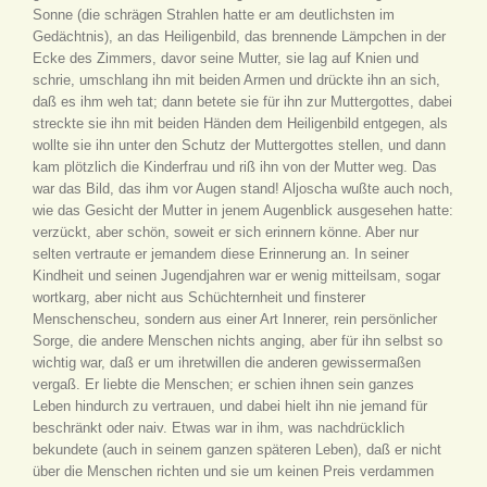
Sonne (die schrägen Strahlen hatte er am deutlichsten im
Gedächtnis), an das Heiligenbild, das brennende Lämpchen in der
Ecke des Zimmers, davor seine Mutter, sie lag auf Knien und
schrie, umschlang ihn mit beiden Armen und drückte ihn an sich,
daß es ihm weh tat; dann betete sie für ihn zur Muttergottes, dabei
streckte sie ihn mit beiden Händen dem Heiligenbild entgegen, als
wollte sie ihn unter den Schutz der Muttergottes stellen, und dann
kam plötzlich die Kinderfrau und riß ihn von der Mutter weg. Das
war das Bild, das ihm vor Augen stand! Aljoscha wußte auch noch,
wie das Gesicht der Mutter in jenem Augenblick ausgesehen hatte:
verzückt, aber schön, soweit er sich erinnern könne. Aber nur
selten vertraute er jemandem diese Erinnerung an. In seiner
Kindheit und seinen Jugendjahren war er wenig mitteilsam, sogar
wortkarg, aber nicht aus Schüchternheit und finsterer
Menschenscheu, sondern aus einer Art Innerer, rein persönlicher
Sorge, die andere Menschen nichts anging, aber für ihn selbst so
wichtig war, daß er um ihretwillen die anderen gewissermaßen
vergaß. Er liebte die Menschen; er schien ihnen sein ganzes
Leben hindurch zu vertrauen, und dabei hielt ihn nie jemand für
beschränkt oder naiv. Etwas war in ihm, was nachdrücklich
bekundete (auch in seinem ganzen späteren Leben), daß er nicht
über die Menschen richten und sie um keinen Preis verdammen