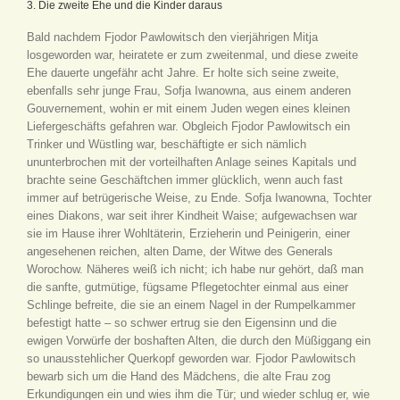
3. Die zweite Ehe und die Kinder daraus
Bald nachdem Fjodor Pawlowitsch den vierjährigen Mitja
losgeworden war, heiratete er zum zweitenmal, und diese zweite
Ehe dauerte ungefähr acht Jahre. Er holte sich seine zweite,
ebenfalls sehr junge Frau, Sofja Iwanowna, aus einem anderen
Gouvernement, wohin er mit einem Juden wegen eines kleinen
Liefergeschäfts gefahren war. Obgleich Fjodor Pawlowitsch ein
Trinker und Wüstling war, beschäftigte er sich nämlich
ununterbrochen mit der vorteilhaften Anlage seines Kapitals und
brachte seine Geschäftchen immer glücklich, wenn auch fast
immer auf betrügerische Weise, zu Ende. Sofja Iwanowna, Tochter
eines Diakons, war seit ihrer Kindheit Waise; aufgewachsen war
sie im Hause ihrer Wohltäterin, Erzieherin und Peinigerin, einer
angesehenen reichen, alten Dame, der Witwe des Generals
Worochow. Näheres weiß ich nicht; ich habe nur gehört, daß man
die sanfte, gutmütige, fügsame Pflegetochter einmal aus einer
Schlinge befreite, die sie an einem Nagel in der Rumpelkammer
befestigt hatte – so schwer ertrug sie den Eigensinn und die
ewigen Vorwürfe der boshaften Alten, die durch den Müßiggang ein
so unausstehlicher Querkopf geworden war. Fjodor Pawlowitsch
bewarb sich um die Hand des Mädchens, die alte Frau zog
Erkundigungen ein und wies ihm die Tür; und wieder schlug er, wie