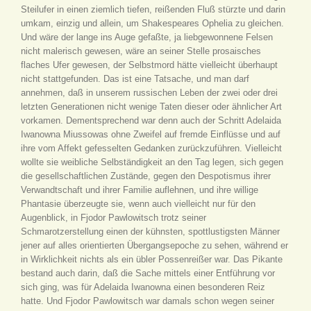
Steilufer in einen ziemlich tiefen, reißenden Fluß stürzte und darin
umkam, einzig und allein, um Shakespeares Ophelia zu gleichen.
Und wäre der lange ins Auge gefaßte, ja liebgewonnene Felsen
nicht malerisch gewesen, wäre an seiner Stelle prosaisches
flaches Ufer gewesen, der Selbstmord hätte vielleicht überhaupt
nicht stattgefunden. Das ist eine Tatsache, und man darf
annehmen, daß in unserem russischen Leben der zwei oder drei
letzten Generationen nicht wenige Taten dieser oder ähnlicher Art
vorkamen. Dementsprechend war denn auch der Schritt Adelaida
Iwanowna Miussowas ohne Zweifel auf fremde Einflüsse und auf
ihre vom Affekt gefesselten Gedanken zurückzuführen. Vielleicht
wollte sie weibliche Selbständigkeit an den Tag legen, sich gegen
die gesellschaftlichen Zustände, gegen den Despotismus ihrer
Verwandtschaft und ihrer Familie auflehnen, und ihre willige
Phantasie überzeugte sie, wenn auch vielleicht nur für den
Augenblick, in Fjodor Pawlowitsch trotz seiner
Schmarotzerstellung einen der kühnsten, spottlustigsten Männer
jener auf alles orientierten Übergangsepoche zu sehen, während er
in Wirklichkeit nichts als ein übler Possenreißer war. Das Pikante
bestand auch darin, daß die Sache mittels einer Entführung vor
sich ging, was für Adelaida Iwanowna einen besonderen Reiz
hatte. Und Fjodor Pawlowitsch war damals schon wegen seiner