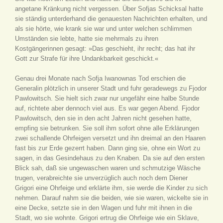
angetane Kränkung nicht vergessen. Über Sofjas Schicksal hatte
sie ständig unterderhand die genauesten Nachrichten erhalten, und
als sie hörte, wie krank sie war und unter welchen schlimmen
Umständen sie lebte, hatte sie mehrmals zu ihren
Kostgängerinnen gesagt: »Das geschieht, ihr recht; das hat ihr
Gott zur Strafe für ihre Undankbarkeit geschickt.«
Genau drei Monate nach Sofja Iwanownas Tod erschien die
Generalin plötzlich in unserer Stadt und fuhr geradewegs zu Fjodor
Pawlowitsch. Sie hielt sich zwar nur ungefähr eine halbe Stunde
auf, richtete aber dennoch viel aus. Es war gegen Abend. Fjodor
Pawlowitsch, den sie in den acht Jahren nicht gesehen hatte,
empfing sie betrunken. Sie soll ihm sofort ohne alle Erklärungen
zwei schallende Ohrfeigen versetzt und ihn dreimal an den Haaren
fast bis zur Erde gezerrt haben. Dann ging sie, ohne ein Wort zu
sagen, in das Gesindehaus zu den Knaben. Da sie auf den ersten
Blick sah, daß sie ungewaschen waren und schmutzige Wäsche
trugen, verabreichte sie unverzüglich auch noch dem Diener
Grigori eine Ohrfeige und erklärte ihm, sie werde die Kinder zu sich
nehmen. Darauf nahm sie die beiden, wie sie waren, wickelte sie in
eine Decke, setzte sie in den Wagen und fuhr mit ihnen in die
Stadt, wo sie wohnte. Grigori ertrug die Ohrfeige wie ein Sklave,