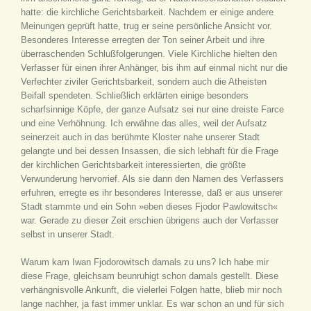
hatte: die kirchliche Gerichtsbarkeit. Nachdem er einige andere
Meinungen geprüft hatte, trug er seine persönliche Ansicht vor.
Besonderes Interesse erregten der Ton seiner Arbeit und ihre
überraschenden Schlußfolgerungen. Viele Kirchliche hielten den
Verfasser für einen ihrer Anhänger, bis ihm auf einmal nicht nur die
Verfechter ziviler Gerichtsbarkeit, sondern auch die Atheisten
Beifall spendeten. Schließlich erklärten einige besonders
scharfsinnige Köpfe, der ganze Aufsatz sei nur eine dreiste Farce
und eine Verhöhnung. Ich erwähne das alles, weil der Aufsatz
seinerzeit auch in das berühmte Kloster nahe unserer Stadt
gelangte und bei dessen Insassen, die sich lebhaft für die Frage
der kirchlichen Gerichtsbarkeit interessierten, die größte
Verwunderung hervorrief. Als sie dann den Namen des Verfassers
erfuhren, erregte es ihr besonderes Interesse, daß er aus unserer
Stadt stammte und ein Sohn »eben dieses Fjodor Pawlowitsch«
war. Gerade zu dieser Zeit erschien übrigens auch der Verfasser
selbst in unserer Stadt.
Warum kam Iwan Fjodorowitsch damals zu uns? Ich habe mir
diese Frage, gleichsam beunruhigt schon damals gestellt. Diese
verhängnisvolle Ankunft, die vielerlei Folgen hatte, blieb mir noch
lange nachher, ja fast immer unklar. Es war schon an und für sich