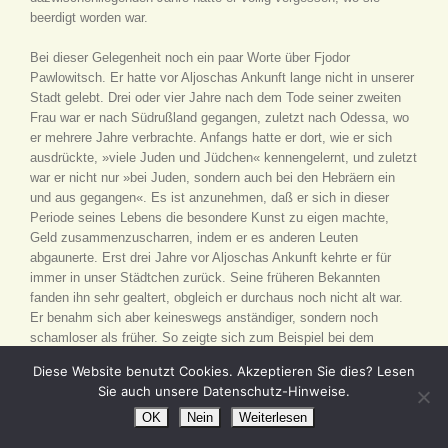
beerdigt worden war.
Bei dieser Gelegenheit noch ein paar Worte über Fjodor
Pawlowitsch. Er hatte vor Aljoschas Ankunft lange nicht in unserer
Stadt gelebt. Drei oder vier Jahre nach dem Tode seiner zweiten
Frau war er nach Südrußland gegangen, zuletzt nach Odessa, wo
er mehrere Jahre verbrachte. Anfangs hatte er dort, wie er sich
ausdrückte, »viele Juden und Jüdchen« kennengelernt, und zuletzt
war er nicht nur »bei Juden, sondern auch bei den Hebräern ein
und aus gegangen«. Es ist anzunehmen, daß er sich in dieser
Periode seines Lebens die besondere Kunst zu eigen machte,
Geld zusammenzuscharren, indem er es anderen Leuten
abgaunerte. Erst drei Jahre vor Aljoschas Ankunft kehrte er für
immer in unser Städtchen zurück. Seine früheren Bekannten
fanden ihn sehr gealtert, obgleich er durchaus noch nicht alt war.
Er benahm sich aber keineswegs anständiger, sondern noch
schamloser als früher. So zeigte sich zum Beispiel bei dem
früheren Possenreißer das Bedürfnis, sich andere als
Diese Website benutzt Cookies. Akzeptieren Sie dies? Lesen
Possenreißer zu halten. Bei den Weibern verhielt er sich nicht wie
Sie auch unsere Datenschutz-Hinweise.
früher nur schamlos, sondern geradezu widerwärtig. Binnen
kurzem eröffnete er zahlreiche neue Schenken in unserem Kreis.
OK
Nein
Weiterlesen
Er mußte an die hunderttausend Rubel besitzen, jedenfalls nicht