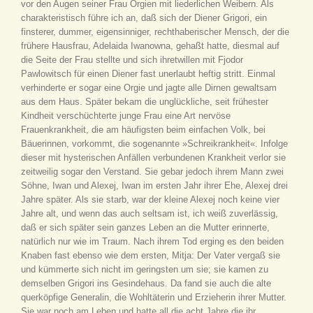
vor den Augen seiner Frau Orgien mit liederlichen Weibern. Als
charakteristisch führe ich an, daß sich der Diener Grigori, ein
finsterer, dummer, eigensinniger, rechthaberischer Mensch, der die
frühere Hausfrau, Adelaida Iwanowna, gehaßt hatte, diesmal auf
die Seite der Frau stellte und sich ihretwillen mit Fjodor
Pawlowitsch für einen Diener fast unerlaubt heftig stritt. Einmal
verhinderte er sogar eine Orgie und jagte alle Dirnen gewaltsam
aus dem Haus. Später bekam die unglückliche, seit frühester
Kindheit verschüchterte junge Frau eine Art nervöse
Frauenkrankheit, die am häufigsten beim einfachen Volk, bei
Bäuerinnen, vorkommt, die sogenannte »Schreikrankheit«. Infolge
dieser mit hysterischen Anfällen verbundenen Krankheit verlor sie
zeitweilig sogar den Verstand. Sie gebar jedoch ihrem Mann zwei
Söhne, Iwan und Alexej, Iwan im ersten Jahr ihrer Ehe, Alexej drei
Jahre später. Als sie starb, war der kleine Alexej noch keine vier
Jahre alt, und wenn das auch seltsam ist, ich weiß zuverlässig,
daß er sich später sein ganzes Leben an die Mutter erinnerte,
natürlich nur wie im Traum. Nach ihrem Tod erging es den beiden
Knaben fast ebenso wie dem ersten, Mitja: Der Vater vergaß sie
und kümmerte sich nicht im geringsten um sie; sie kamen zu
demselben Grigori ins Gesindehaus. Da fand sie auch die alte
querköpfige Generalin, die Wohltäterin und Erzieherin ihrer Mutter.
Sie war noch am Leben und hatte all die acht Jahre die ihr