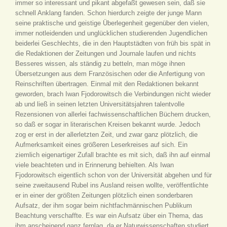
immer so interessant und pikant abgefaßt gewesen sein, daß sie
schnell Anklang fanden. Schon hierdurch zeigte der junge Mann
seine praktische und geistige Überlegenheit gegenüber den vielen,
immer notleidenden und unglücklichen studierenden Jugendlichen
beiderlei Geschlechts, die in den Hauptstädten von früh bis spät in
die Redaktionen der Zeitungen und Journale laufen und nichts
Besseres wissen, als ständig zu betteln, man möge ihnen
Übersetzungen aus dem Französischen oder die Anfertigung von
Reinschriften übertragen. Einmal mit den Redaktionen bekannt
geworden, brach Iwan Fjodorowitsch die Verbindungen nicht wieder
ab und ließ in seinen letzten Universitätsjahren talentvolle
Rezensionen von allerlei fachwissenschaftlichen Büchern drucken,
so daß er sogar in literarischen Kreisen bekannt wurde. Jedoch
zog er erst in der allerletzten Zeit, und zwar ganz plötzlich, die
Aufmerksamkeit eines größeren Leserkreises auf sich. Ein
ziemlich eigenartiger Zufall brachte es mit sich, daß ihn auf einmal
viele beachteten und in Erinnerung behielten. Als Iwan
Fjodorowitsch eigentlich schon von der Universität abgehen und für
seine zweitausend Rubel ins Ausland reisen wollte, veröffentlichte
er in einer der größten Zeitungen plötzlich einen sonderbaren
Aufsatz, der ihm sogar beim nichtfachmännischen Publikum
Beachtung verschaffte. Es war ein Aufsatz über ein Thema, das
ihm anscheinend ganz fernlag, da er Naturwissenschaften studiert