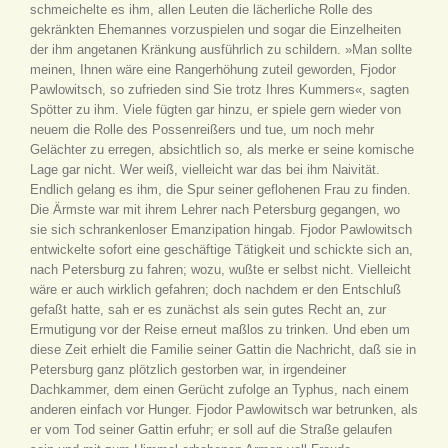
schmeichelte es ihm, allen Leuten die lächerliche Rolle des
gekränkten Ehemannes vorzuspielen und sogar die Einzelheiten
der ihm angetanen Kränkung ausführlich zu schildern. »Man sollte
meinen, Ihnen wäre eine Rangerhöhung zuteil geworden, Fjodor
Pawlowitsch, so zufrieden sind Sie trotz Ihres Kummers«, sagten
Spötter zu ihm. Viele fügten gar hinzu, er spiele gern wieder von
neuem die Rolle des Possenreißers und tue, um noch mehr
Gelächter zu erregen, absichtlich so, als merke er seine komische
Lage gar nicht. Wer weiß, vielleicht war das bei ihm Naivität.
Endlich gelang es ihm, die Spur seiner geflohenen Frau zu finden.
Die Ärmste war mit ihrem Lehrer nach Petersburg gegangen, wo
sie sich schrankenloser Emanzipation hingab. Fjodor Pawlowitsch
entwickelte sofort eine geschäftige Tätigkeit und schickte sich an,
nach Petersburg zu fahren; wozu, wußte er selbst nicht. Vielleicht
wäre er auch wirklich gefahren; doch nachdem er den Entschluß
gefaßt hatte, sah er es zunächst als sein gutes Recht an, zur
Ermutigung vor der Reise erneut maßlos zu trinken. Und eben um
diese Zeit erhielt die Familie seiner Gattin die Nachricht, daß sie in
Petersburg ganz plötzlich gestorben war, in irgendeiner
Dachkammer, dem einen Gerücht zufolge an Typhus, nach einem
anderen einfach vor Hunger. Fjodor Pawlowitsch war betrunken, als
er vom Tod seiner Gattin erfuhr; er soll auf die Straße gelaufen