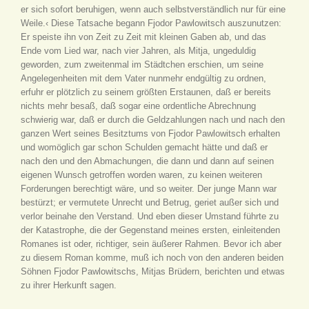
er sich sofort beruhigen, wenn auch selbstverständlich nur für eine
Weile.‹ Diese Tatsache begann Fjodor Pawlowitsch auszunutzen:
Er speiste ihn von Zeit zu Zeit mit kleinen Gaben ab, und das
Ende vom Lied war, nach vier Jahren, als Mitja, ungeduldig
geworden, zum zweitenmal im Städtchen erschien, um seine
Angelegenheiten mit dem Vater nunmehr endgültig zu ordnen,
erfuhr er plötzlich zu seinem größten Erstaunen, daß er bereits
nichts mehr besaß, daß sogar eine ordentliche Abrechnung
schwierig war, daß er durch die Geldzahlungen nach und nach den
ganzen Wert seines Besitztums von Fjodor Pawlowitsch erhalten
und womöglich gar schon Schulden gemacht hätte und daß er
nach den und den Abmachungen, die dann und dann auf seinen
eigenen Wunsch getroffen worden waren, zu keinen weiteren
Forderungen berechtigt wäre, und so weiter. Der junge Mann war
bestürzt; er vermutete Unrecht und Betrug, geriet außer sich und
verlor beinahe den Verstand. Und eben dieser Umstand führte zu
der Katastrophe, die der Gegenstand meines ersten, einleitenden
Romanes ist oder, richtiger, sein äußerer Rahmen. Bevor ich aber
zu diesem Roman komme, muß ich noch von den anderen beiden
Söhnen Fjodor Pawlowitschs, Mitjas Brüdern, berichten und etwas
zu ihrer Herkunft sagen.