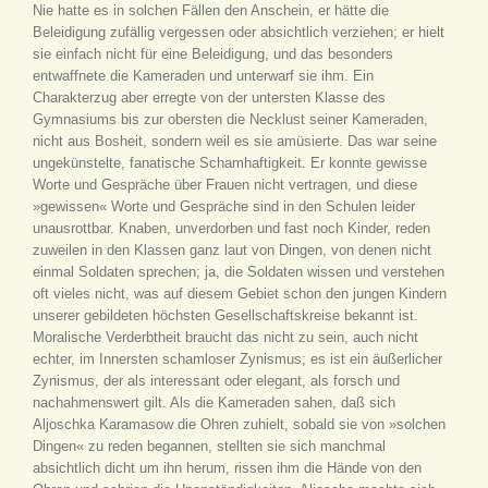
Nie hatte es in solchen Fällen den Anschein, er hätte die
Beleidigung zufällig vergessen oder absichtlich verziehen; er hielt
sie einfach nicht für eine Beleidigung, und das besonders
entwaffnete die Kameraden und unterwarf sie ihm. Ein
Charakterzug aber erregte von der untersten Klasse des
Gymnasiums bis zur obersten die Necklust seiner Kameraden,
nicht aus Bosheit, sondern weil es sie amüsierte. Das war seine
ungekünstelte, fanatische Schamhaftigkeit. Er konnte gewisse
Worte und Gespräche über Frauen nicht vertragen, und diese
»gewissen« Worte und Gespräche sind in den Schulen leider
unausrottbar. Knaben, unverdorben und fast noch Kinder, reden
zuweilen in den Klassen ganz laut von Dingen, von denen nicht
einmal Soldaten sprechen; ja, die Soldaten wissen und verstehen
oft vieles nicht, was auf diesem Gebiet schon den jungen Kindern
unserer gebildeten höchsten Gesellschaftskreise bekannt ist.
Moralische Verderbtheit braucht das nicht zu sein, auch nicht
echter, im Innersten schamloser Zynismus; es ist ein äußerlicher
Zynismus, der als interessant oder elegant, als forsch und
nachahmenswert gilt. Als die Kameraden sahen, daß sich
Aljoschka Karamasow die Ohren zuhielt, sobald sie von »solchen
Dingen« zu reden begannen, stellten sie sich manchmal
absichtlich dicht um ihn herum, rissen ihm die Hände von den