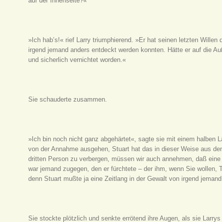
auf der Innenseite?«
»Ich hab’s!« rief Larry triumphierend. »Er hat seinen letzten Wille
irgend jemand anders entdeckt werden konnten. Hätte er auf die A
und sicherlich vernichtet worden.«
Sie schauderte zusammen.
»Ich bin noch nicht ganz abgehärtet«, sagte sie mit einem halben L
von der Annahme ausgehen, Stuart hat das in dieser Weise aus de
dritten Person zu verbergen, müssen wir auch annehmen, daß eine s
war jemand zugegen, den er fürchtete – der ihm, wenn Sie wollen, T
denn Stuart mußte ja eine Zeitlang in der Gewalt von irgend jemand
Sie stockte plötzlich und senkte errötend ihre Augen, als sie Larrys 