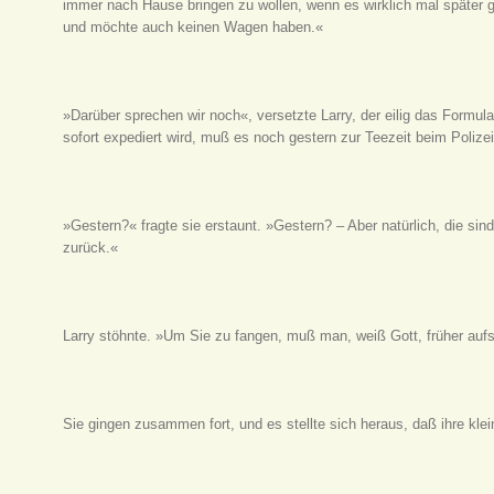
immer nach Hause bringen zu wollen, wenn es wirklich mal später ge
und möchte auch keinen Wagen haben.«
»Darüber sprechen wir noch«, versetzte Larry, der eilig das Formu
sofort expediert wird, muß es noch gestern zur Teezeit beim Poliz
»Gestern?« fragte sie erstaunt. »Gestern? – Aber natürlich, die si
zurück.«
Larry stöhnte. »Um Sie zu fangen, muß man, weiß Gott, früher auf
Sie gingen zusammen fort, und es stellte sich heraus, daß ihre 