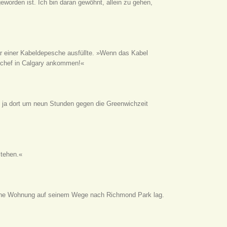
worden ist. Ich bin daran gewöhnt, allein zu gehen,
lar einer Kabeldepesche ausfüllte. »Wenn das Kabel
eichef in Calgary ankommen!«
nd ja dort um neun Stunden gegen die Greenwichzeit
stehen.«
kleine Wohnung auf seinem Wege nach Richmond Park lag.