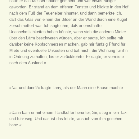
hatte er das Messer sauber gemacht und war etwas ruhiger
geworden. Er stand an dem offenen Fenster und blickte in den Hof
nach dem Fuß der Feuerleiter hinunter, und dann bemerkte ich,
daß das Glas von einem der Bilder an der Wand durch eine Kugel
zerschmettert war. Ich sagte ihm, daß er ernsthafte
Unannehmlichkeiten haben könnte, wenn sich die anderen Mieter
über den Lärm beschweren würden, aber er sagte, ich sollte mir
darüber keine Kopfschmerzen machen, gab mir fünfzig Pfund für
Miete und eventuelle Unkosten und bat mich, die Wohnung für ihn
in Ordnung zu halten, bis er zurückkehrte. Er sagte, er verreiste
nach dem Ausland.«
»Na, und dann?« fragte Larry, als der Mann eine Pause machte.
»Dann kam er mit einem Handkoffer herunter, Sir, stieg in ein Taxi
und fuhr weg. Und das ist das letzte, was ich von ihm gesehen
habe.«