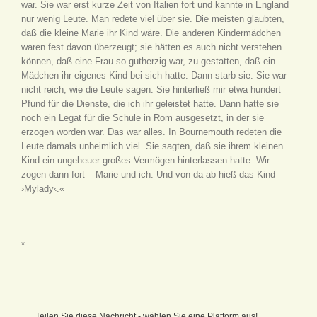
war. Sie war erst kurze Zeit von Italien fort und kannte in England
nur wenig Leute. Man redete viel über sie. Die meisten glaubten,
daß die kleine Marie ihr Kind wäre. Die anderen Kindermädchen
waren fest davon überzeugt; sie hätten es auch nicht verstehen
können, daß eine Frau so gutherzig war, zu gestatten, daß ein
Mädchen ihr eigenes Kind bei sich hatte. Dann starb sie. Sie war
nicht reich, wie die Leute sagen. Sie hinterließ mir etwa hundert
Pfund für die Dienste, die ich ihr geleistet hatte. Dann hatte sie
noch ein Legat für die Schule in Rom ausgesetzt, in der sie
erzogen worden war. Das war alles. In Bournemouth redeten die
Leute damals unheimlich viel. Sie sagten, daß sie ihrem kleinen
Kind ein ungeheuer großes Vermögen hinterlassen hatte. Wir
zogen dann fort – Marie und ich. Und von da ab hieß das Kind –
›Mylady‹.«
*
Teilen Sie diese Nachricht - wählen Sie eine Platform aus!