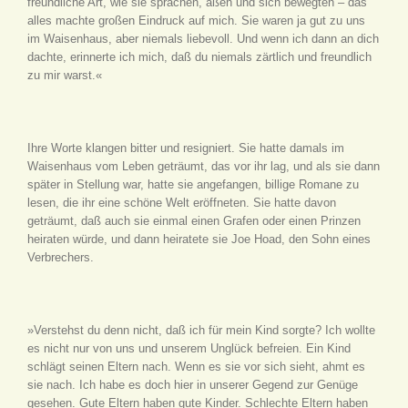
freundliche Art, wie sie sprachen, aßen und sich bewegten – das
alles machte großen Eindruck auf mich. Sie waren ja gut zu uns
im Waisenhaus, aber niemals liebevoll. Und wenn ich dann an dich
dachte, erinnerte ich mich, daß du niemals zärtlich und freundlich
zu mir warst.«
Ihre Worte klangen bitter und resigniert. Sie hatte damals im
Waisenhaus vom Leben geträumt, das vor ihr lag, und als sie dann
später in Stellung war, hatte sie angefangen, billige Romane zu
lesen, die ihr eine schöne Welt eröffneten. Sie hatte davon
geträumt, daß auch sie einmal einen Grafen oder einen Prinzen
heiraten würde, und dann heiratete sie Joe Hoad, den Sohn eines
Verbrechers.
»Verstehst du denn nicht, daß ich für mein Kind sorgte? Ich wollte
es nicht nur von uns und unserem Unglück befreien. Ein Kind
schlägt seinen Eltern nach. Wenn es sie vor sich sieht, ahmt es
sie nach. Ich habe es doch hier in unserer Gegend zur Genüge
gesehen. Gute Eltern haben gute Kinder. Schlechte Eltern haben