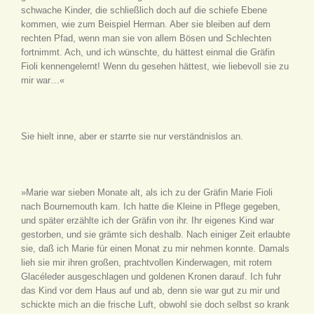
schwache Kinder, die schließlich doch auf die schiefe Ebene
kommen, wie zum Beispiel Herman. Aber sie bleiben auf dem
rechten Pfad, wenn man sie von allem Bösen und Schlechten
fortnimmt. Ach, und ich wünschte, du hättest einmal die Gräfin
Fioli kennengelernt! Wenn du gesehen hättest, wie liebevoll sie zu
mir war…«
Sie hielt inne, aber er starrte sie nur verständnislos an.
»Marie war sieben Monate alt, als ich zu der Gräfin Marie Fioli
nach Bournemouth kam. Ich hatte die Kleine in Pflege gegeben,
und später erzählte ich der Gräfin von ihr. Ihr eigenes Kind war
gestorben, und sie grämte sich deshalb. Nach einiger Zeit erlaubte
sie, daß ich Marie für einen Monat zu mir nehmen konnte. Damals
lieh sie mir ihren großen, prachtvollen Kinderwagen, mit rotem
Glacéleder ausgeschlagen und goldenen Kronen darauf. Ich fuhr
das Kind vor dem Haus auf und ab, denn sie war gut zu mir und
schickte mich an die frische Luft, obwohl sie doch selbst so krank