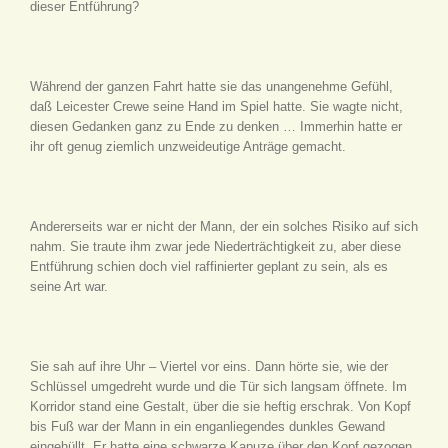
dieser Entführung?
Während der ganzen Fahrt hatte sie das unangenehme Gefühl,
daß Leicester Crewe seine Hand im Spiel hatte. Sie wagte nicht,
diesen Gedanken ganz zu Ende zu denken … Immerhin hatte er
ihr oft genug ziemlich unzweideutige Anträge gemacht.
Andererseits war er nicht der Mann, der ein solches Risiko auf sich
nahm. Sie traute ihm zwar jede Niederträchtigkeit zu, aber diese
Entführung schien doch viel raffinierter geplant zu sein, als es
seine Art war.
Sie sah auf ihre Uhr – Viertel vor eins. Dann hörte sie, wie der
Schlüssel umgedreht wurde und die Tür sich langsam öffnete. Im
Korridor stand eine Gestalt, über die sie heftig erschrak. Von Kopf
bis Fuß war der Mann in ein enganliegendes dunkles Gewand
eingehüllt. Er hatte eine schwarze Kapuze über den Kopf gezogen,