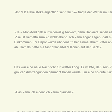
»Ist Miß Revelstoke eigentlich sehr reich?« fragte der Wetter im L
»Ja.« Monkford gab nur widerwillig Antwort, denn Bankiers lieben e
»Sie ist verhältnismäßig wohlhabend. Ich kann sogar sagen, daß sie 
Einkommen. Ihr Depot wurde übrigens früher einmal Ihrem Vater an
ab. Damals hatte sie fast dreiviertel Millionen auf der Bank.«
Das war eine neue Nachricht für Wetter Long. Er wußte, daß sein Va
größten Anstrengungen gemacht haben würde, um eine so gute K
»Das kann ich eigentlich kaum glauben.«