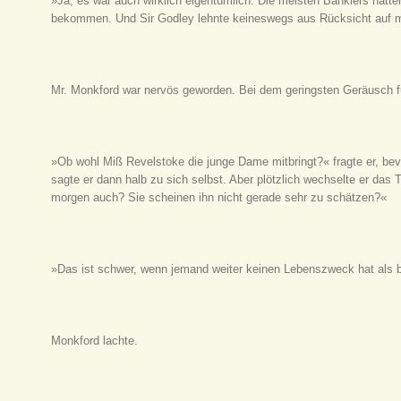
»Ja, es war auch wirklich eigentümlich. Die meisten Bankiers hätte
bekommen. Und Sir Godley lehnte keineswegs aus Rücksicht auf mic
Mr. Monkford war nervös geworden. Bei dem geringsten Geräusch 
»Ob wohl Miß Revelstoke die junge Dame mitbringt?« fragte er, bev
sagte er dann halb zu sich selbst. Aber plötzlich wechselte er da
morgen auch? Sie scheinen ihn nicht gerade sehr zu schätzen?«
»Das ist schwer, wenn jemand weiter keinen Lebenszweck hat als
Monkford lachte.