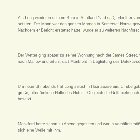
Als Long wieder in seinem Büro in Scotland Yard saß, erhielt er v
setzten. Der Mann war den ganzen Morgen in Somerset House gewes
Nachdem er Bericht erstattet hatte, wurde er zu weiteren Nachfors
Der Wetter ging später zu seiner Wohnung nach der James Street, w
nach Marlow und erfuhr, daß Monkford in Begleitung des Detektivse
Um neun Uhr abends traf Long selbst in Heartsease ein. Er überga
große, altertümliche Halle des Hotels. Obgleich die Golfspiele noc
besetzt.
Monkford hatte schon zu Abend gegessen und war in verhältnismäßi
sich eine Weile mit ihm.