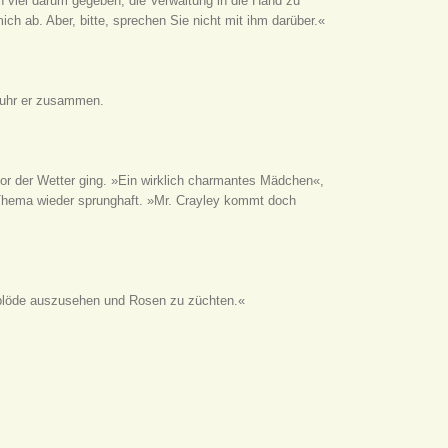
n viel darum gegeben, die Verwaltung in die Hand zu
h ab. Aber, bitte, sprechen Sie nicht mit ihm darüber.«
fuhr er zusammen.
or der Wetter ging. »Ein wirklich charmantes Mädchen«,
s Thema wieder sprunghaft. »Mr. Crayley kommt doch
 blöde auszusehen und Rosen zu züchten.«