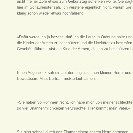
nicht meiner Zofe etwas zum Geburtstag schenken wollte. Sie sagte m
hier im Schaufenster sah. Ich verstehe eigentlich nicht, warum Sie
klang schon wieder etwas hochfahrend.
»Dafür werde ich ja bezahlt, daß ich die Leute in Ordnung halte un
die Kinder der Armen zu beschützen und die Übeltäter zu bestrafen
Geschäftsführer – »ist ein Kind der Armen, die ich zu beschützen 
Einen Augenblick sah sie auf den unglücklichen kleinen Herrn, und 
Bewußtsein. Miss Bertram mußte laut lachen.
»Sie haben vollkommen recht, ich habe mich von meiner schlechten 
so viel Unannehmlichkeiten verursachte. Hier kommt mein Vater.«
Sie ging schnell durch das Zimmer einem älteren Herrn entgegen.