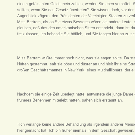
einem gefälschten Geldschein zahlen, werden Sie eben verhaftet. W
sollten, wenn Sie das Gesetz übertreten? Sie wissen doch, vor dem 
Augenblick zögern, den Präsidenten der Vereinigten Staaten zu ver
Miss Bertram, als ob Sie etwas Besseres wären als andere Leute, a
glauben, daß das den amerikanischen Sitten entspricht, dann ist 
freizulassen, ich behandle Sie höflich, und Sie fangen hier an zu s
Miss Bertram wußte immer noch nicht, was sie sagen sollte. Da stan
Hüften gestemmt, sah sie böse und düster an und hielt ihr eine Stra
großen Geschäftsmannes in New York, eines Multimillionärs, der ei
Nachdem sie einige Zeit überlegt hatte, antwortete die junge Dame
früheres Benehmen miterlebt hatten, sahen sich erstaunt an.
»Ich verlange keine andere Behandlung als irgendein anderer Mens
hier gemacht hat. Ich bin früher niemals in dem Geschäft gewesen