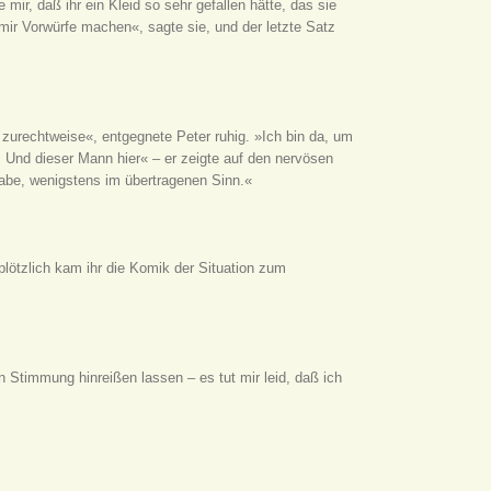
ir, daß ihr ein Kleid so sehr gefallen hätte, das sie
 mir Vorwürfe machen«, sagte sie, und der letzte Satz
d zurechtweise«, entgegnete Peter ruhig. »Ich bin da, um
. Und dieser Mann hier« – er zeigte auf den nervösen
habe, wenigstens im übertragenen Sinn.«
plötzlich kam ihr die Komik der Situation zum
Stimmung hinreißen lassen – es tut mir leid, daß ich