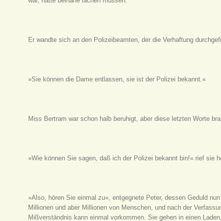
war, hätte beinahe lachen müssen.
Er wandte sich an den Polizeibeamten, der die Verhaftung durchgefü
»Sie können die Dame entlassen, sie ist der Polizei bekannt.«
Miss Bertram war schon halb beruhigt, aber diese letzten Worte bra
»Wie können Sie sagen, daß ich der Polizei bekannt bin!« rief sie he
»Also, hören Sie einmal zu«, entgegnete Peter, dessen Geduld nun 
Millionen und aber Millionen von Menschen, und nach der Verfassung
Mißverständnis kann einmal vorkommen. Sie gehen in einen Laden,