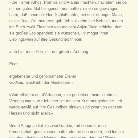
»Die Herren Athos, Porthos und Aramis machten, nachdem sie bei
mir ein gutes Mahl eingenommen hatten, einen so gewaltigen
Lärm, daß ihnen der Herr Schloßrichter, ein sehr strenger Mann,
einige Tage Zimmerarrest gab. Ich vollziehe ihre Befehle, indem
ich Euch zwölf Flaschen von meinem Anjou-Wein schicke, dem
sie großes Lob spenden; sie wünschen, Ihr möget ihren
Lieblingswein auf ihre Gesundheit trinken.
»Ich bin, mein Herr, mit der größten Achtung
Euer
ergebenster und gehorsamster Diener
Godeau,
Gastwirth der Musketiere.«
»Vortrefflich!« rief d’Artagnan, »sie gedenken mein bei ihren
Vergnügungen, wie ich ihrer bei meinem Kummer gedachte. Ich
werde gewiß auf ihre Gesundheit trinken, und zwar von ganzem
Herzen und nicht allein.«
Und d’Artagnan lief zu zwei Garden, mit denen er mehr
Freundschaft geschlossen hatte, als mit den andern, und lud sie
ein, den köstlichen Wein mit ihm zu trinken, der von Villeroy