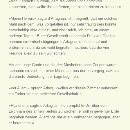
»Ach!« sprach Fourreau, dem die Zähne vor Schrecken
klapperten, »ich wollte ihn entfernen, um allein trinken zu können.«
»Meine Herren,« sagte d’Artagnan, »Ihr begreift, daß ein solches
Mahl nach dem, was vorgefallen ist, nur sehr traurig sein könnte:
entschuldigt also gütigst, und wollt mich, ich bitte, an einem
anderen Tag mit Eurer Gesellschaft beehren!« Die zwei Garden
nahmen die Entschuldigungen d’Artagnan’s höflich auf und
entfernten sich, da sie wohl begreifen mochten, daß die vier
Freunde allein zu sein wünschten.
Als der junge Garde und die drei Musketiere ohne Zeugen waren,
schauten sie sich mit einer Miene an, aus der hervorging, daß sie
die ernste Bedeutung ihrer Lage begriffen.
»Vor Allem,« sprach Athos, »wollen wir dieses Zimmer verlassen;
ein Todter ist eine schlechte Gesellschaft.«
»Planchet,« sagte d’Artagnan, »ich empfehle Dir, über den
Leichnam des armen Teufels zu wachen; er soll in geweihter Erde
begraben werden. Allerdings hat er ein Verbrechen begangen, aber
er bereute es.«