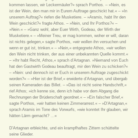
kommen lassen, wir Leckermäuler?« sprach Porthos. – »Nein, es
ist der Wein, den man mir in Eurem Auftrage geschickt hat.« – »In
unserem Auftrag?« riefen die Musketiere. – »Aramis, habt Ihr den
Wein geschickt?« fragte Athos. – »Nein, und Ihr Porthos?« –
»Nein.« – »Ganz wohl, aber Euer Wirth, Godeau, der Wirth der
Musketiere.« – »Meiner Treu, er mag kommen, woher er will, daran
ist nichts gelegen,« sagte Porthos, »wir wollen ihn versuchen und
wenn er gut ist, trinken.« – »Nein,« entgegnete Athos, »wir wollen
den Wein nicht trinken, der aus einer unbekannten Quelle kommt.«
– »Ihr habt Recht, Athos,« sprach d’Artagnan. »Niemand von Euch
hat den Gastwirth Godeau beauftragt, mir den Wein zu schicken?«
– »Nein: und dennoch ist er Euch in unserem Auftrage zugeschickt
worden?« – »Hier ist der Brief,« erwiderte d’Artagnan, und übergab
seinen Kameraden das Billet. – »Das ist nicht seine Handschrift,«
rief Athos; »ich kenne sie, denn ich habe vor dem Abgang die
Rechnungen der Brüderschaft geordnet.« – »Ein falscher Brief,«
sagte Porthos, »wir hatten keinen Zimmerarrest.« – »D’Artagnan,«
sprach Aramis im Tone des Vorwurfs, »wie konntet Ihr glauben, wir
hätten Lärm gemacht? …«
D’Artagnan erbleichte, und ein krampfhaftes Zittern schüttelte
seine Glieder.