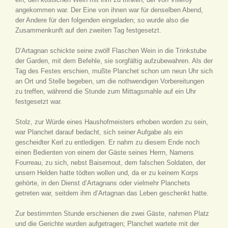
angekommen war. Der Eine von ihnen war für denselben Abend,
der Andere für den folgenden eingeladen; so wurde also die
Zusammenkunft auf den zweiten Tag festgesetzt.
D’Artagnan schickte seine zwölf Flaschen Wein in die Trinkstube
der Garden, mit dem Befehle, sie sorgfältig aufzubewahren. Als der
Tag des Festes erschien, mußte Planchet schon um neun Uhr sich
an Ort und Stelle begeben, um die nothwendigen Vorbereitungen
zu treffen, während die Stunde zum Mittagsmahle auf ein Uhr
festgesetzt war.
Stolz, zur Würde eines Haushofmeisters erhoben worden zu sein,
war Planchet darauf bedacht, sich seiner Aufgabe als ein
gescheidter Kerl zu entledigen. Er nahm zu diesem Ende noch
einen Bedienten von einem der Gäste seines Herrn, Namens
Fourreau, zu sich, nebst Baisemout, dem falschen Soldaten, der
unsern Helden hatte tödten wollen und, da er zu keinem Korps
gehörte, in den Dienst d’Artagnans oder vielmehr Planchets
getreten war, seitdem ihm d’Artagnan das Leben geschenkt hatte.
Zur bestimmten Stunde erschienen die zwei Gäste, nahmen Platz
und die Gerichte wurden aufgetragen; Planchet wartete mit der