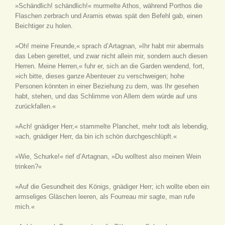
»Schändlich! schändlich!« murmelte Athos, während Porthos die
Flaschen zerbrach und Aramis etwas spät den Befehl gab, einen
Beichtiger zu holen.
»Oh! meine Freunde,« sprach d’Artagnan, »Ihr habt mir abermals
das Leben gerettet, und zwar nicht allein mir, sondern auch diesen
Herren. Meine Herren,« fuhr er, sich an die Garden wendend, fort,
»ich bitte, dieses ganze Abenteuer zu verschweigen; hohe
Personen könnten in einer Beziehung zu dem, was Ihr gesehen
habt, stehen, und das Schlimme von Allem dem würde auf uns
zurückfallen.«
»Ach! gnädiger Herr,« stammelte Planchet, mehr todt als lebendig,
»ach, gnädiger Herr, da bin ich schön durchgeschlüpft.«
»Wie, Schurke!« rief d’Artagnan, »Du wolltest also meinen Wein
trinken?«
»Auf die Gesundheit des Königs, gnädiger Herr; ich wollte eben ein
armseliges Gläschen leeren, als Fourreau mir sagte, man rufe
mich.«