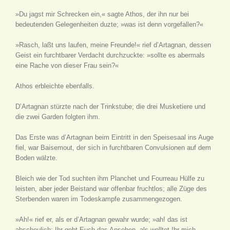
»Du jagst mir Schrecken ein,« sagte Athos, der ihn nur bei
bedeutenden Gelegenheiten duzte; »was ist denn vorgefallen?«
»Rasch, laßt uns laufen, meine Freunde!« rief d’Artagnan, dessen
Geist ein furchtbarer Verdacht durchzuckte: »sollte es abermals
eine Rache von dieser Frau sein?«
Athos erbleichte ebenfalls.
D’Artagnan stürzte nach der Trinkstube; die drei Musketiere und
die zwei Garden folgten ihm.
Das Erste was d’Artagnan beim Eintritt in den Speisesaal ins Auge
fiel, war Baisemout, der sich in furchtbaren Convulsionen auf dem
Boden wälzte.
Bleich wie der Tod suchten ihm Planchet und Fourreau Hülfe zu
leisten, aber jeder Beistand war offenbar fruchtlos; alle Züge des
Sterbenden waren im Todeskampfe zusammengezogen.
»Ah!« rief er, als er d’Artagnan gewahr wurde; »ah! das ist
abscheulich: Ihr gebt Euch das Ansehen, als wolltet Ihr mich