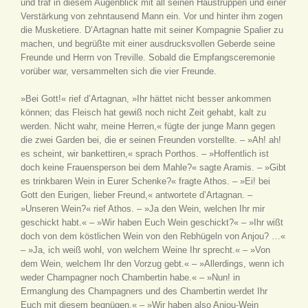
und traf in diesem Augenblick mit all seinen Haustruppen und einer
Verstärkung von zehntausend Mann ein. Vor und hinter ihm zogen
die Musketiere. D’Artagnan hatte mit seiner Kompagnie Spalier zu
machen, und begrüßte mit einer ausdrucksvollen Geberde seine
Freunde und Herrn von Treville. Sobald die Empfangsceremonie
vorüber war, versammelten sich die vier Freunde.
»Bei Gott!« rief d’Artagnan, »Ihr hättet nicht besser ankommen
können; das Fleisch hat gewiß noch nicht Zeit gehabt, kalt zu
werden. Nicht wahr, meine Herren,« fügte der junge Mann gegen
die zwei Garden bei, die er seinen Freunden vorstellte. – »Ah! ah!
es scheint, wir bankettiren,« sprach Porthos. – »Hoffentlich ist
doch keine Frauensperson bei dem Mahle?« sagte Aramis. – »Gibt
es trinkbaren Wein in Eurer Schenke?« fragte Athos. – »Ei! bei
Gott den Eurigen, lieber Freund,« antwortete d’Artagnan. –
»Unseren Wein?« rief Athos. – »Ja den Wein, welchen Ihr mir
geschickt habt.« – »Wir haben Euch Wein geschickt?« – »Ihr wißt
doch von dem köstlichen Wein von den Rebhügeln von Anjou? …«
– »Ja, ich weiß wohl, von welchem Weine Ihr sprecht.« – »Von
dem Wein, welchem Ihr den Vorzug gebt.« – »Allerdings, wenn ich
weder Champagner noch Chambertin habe.« – »Nun! in
Ermanglung des Champagners und des Chambertin werdet Ihr
Euch mit diesem begnügen.« – »Wir haben also Anjou-Wein