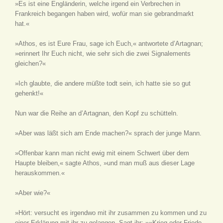
»Es ist eine Engländerin, welche irgend ein Verbrechen in
Frankreich begangen haben wird, wofür man sie gebrandmarkt
hat.«
»Athos, es ist Eure Frau, sage ich Euch,« antwortete d’Artagnan;
»erinnert Ihr Euch nicht, wie sehr sich die zwei Signalements
gleichen?«
»Ich glaubte, die andere müßte todt sein, ich hatte sie so gut
gehenkt!«
Nun war die Reihe an d’Artagnan, den Kopf zu schütteln.
»Aber was läßt sich am Ende machen?« sprach der junge Mann.
»Offenbar kann man nicht ewig mit einem Schwert über dem
Haupte bleiben,« sagte Athos, »und man muß aus dieser Lage
herauskommen.«
»Aber wie?«
»Hört: versucht es irgendwo mit ihr zusammen zu kommen und zu
einer Erklärung mit ihr zu gelangen. Sagt ihr: »»Krieg oder Friede.