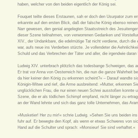
haben, welcher von den beiden eigentlich der König sei.
Fouquet teilte dieses Erstaunen, sah er doch den Usurpator zum ers
erkannte auf den ersten Blick, daß der falsche König ebenso reinen
Narr gewesen, den genial angelegten Staatsstreich des Jesuitengene
dieser Szene teilnahmen, von verworrenen Gedanken und Vorstellun
XIV., der Undankbare, die edelmütige Tat nicht verdiene, durch die e
war, aufs neue ins Verderben stürzte. Je vollendeter die Aehnlichke
Schuld und das Verbrechen der Täter und aller, die irgendwie daran 
Ludwig XIV. unterbrach plötzlich das todesbange Schweigen, das auf
Er trat vor Anna von Oesterreich hin, die nun die ganze Wahrheit beg
da hier keiner den König zu erkennen scheint?« – Darauf wandte sic
Königin-Witwe und rief, die Arme ausbreitend: »Mutter, erkennen Si
unglücklichen Frau, die nur einen neuen Schrei ausstoßen konnte
Szene, die er als tödlichen Schimpf empfand, nicht länger zu ertrag
an der Wand lehnte und sich das ganz tolle Unternehmen, das Aram
»Musketier! Her zu mir!« schrie Ludwig. »Sehen Sie uns beiden ins 
fuhr auf. Er bewegte den Kopf, als wenn er etwas Schweres von sich 
Hand auf die Schulter und sprach: »Monsieur! Sie sind verhaftet.«