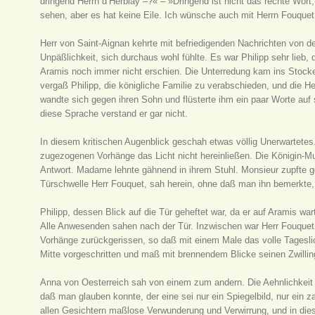
dringend Herrn d’Herblay –?« – »Dringend ist nicht das rechte Wort,
sehen, aber es hat keine Eile. Ich wünsche auch mit Herrn Fouque
Herr von Saint-Aignan kehrte mit befriedigenden Nachrichten von de
Unpäßlichkeit, sich durchaus wohl fühlte. Es war Philipp sehr lieb, 
Aramis noch immer nicht erschien. Die Unterredung kam ins Stock
vergaß Philipp, die königliche Familie zu verabschieden, und die 
wandte sich gegen ihren Sohn und flüsterte ihm ein paar Worte auf
diese Sprache verstand er gar nicht.
In diesem kritischen Augenblick geschah etwas völlig Unerwartetes.
zugezogenen Vorhänge das Licht nicht hereinließen. Die Königin-Mutt
Antwort. Madame lehnte gähnend in ihrem Stuhl. Monsieur zupfte g
Türschwelle Herr Fouquet, sah herein, ohne daß man ihn bemerkte, lü
Philipp, dessen Blick auf die Tür geheftet war, da er auf Aramis war
Alle Anwesenden sahen nach der Tür. Inzwischen war Herr Fouquet b
Vorhänge zurückgerissen, so daß mit einem Male das volle Tageslich
Mitte vorgeschritten und maß mit brennendem Blicke seinen Zwillin
Anna von Oesterreich sah von einem zum andern. Die Aehnlichkeit 
daß man glauben konnte, der eine sei nur ein Spiegelbild, nur ein 
allen Gesichtern maßlose Verwunderung und Verwirrung, und in d