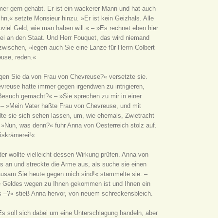
mer gern gehabt. Er ist ein wackerer Mann und hat auch
n,« setzte Monsieur hinzu. »Er ist kein Geizhals. Alle
el Geld, wie man haben will.« – »Es rechnet eben hier
abei an den Staat. Und Herr Fouquet, das wird niemand
azwischen, »legen auch Sie eine Lanze für Herrn Colbert
euse, reden.«
agen Sie da von Frau von Chevreuse?« versetzte sie.
vreuse hatte immer gegen irgendwen zu intrigieren,
n Besuch gemacht?« – »Sie sprechen zu mir in einer
. – »Mein Vater haßte Frau von Chevreuse, und mit
llte sie sich sehen lassen, um, wie ehemals, Zwietracht
 »Nun, was denn?« fuhr Anna von Oesterreich stolz auf.
iskrämerei!«
er wollte vielleicht dessen Wirkung prüfen. Anna von
s an und streckte die Arme aus, als suche sie einen
grausam Sie heute gegen mich sind!« stammelte sie. –
ie Geldes wegen zu Ihnen gekommen ist und Ihnen ein
 –?« stieß Anna hervor, von neuem schreckensbleich.
 »Es soll sich dabei um eine Unterschlagung handeln, aber