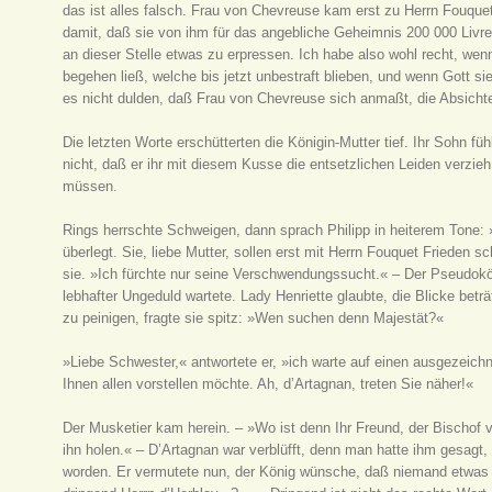
das ist alles falsch. Frau von Chevreuse kam erst zu Herrn Fouquet
damit, daß sie von ihm für das angebliche Geheimnis 200 000 Livre
an dieser Stelle etwas zu erpressen. Ich habe also wohl recht, we
begehen ließ, welche bis jetzt unbestraft blieben, und wenn Gott si
es nicht dulden, daß Frau von Chevreuse sich anmaßt, die Absicht
Die letzten Worte erschütterten die Königin-Mutter tief. Ihr Sohn füh
nicht, daß er ihr mit diesem Kusse die entsetzlichen Leiden verzieh,
müssen.
Rings herrschte Schweigen, dann sprach Philipp in heiterem Tone: 
überlegt. Sie, liebe Mutter, sollen erst mit Herrn Fouquet Frieden s
sie. »Ich fürchte nur seine Verschwendungssucht.« – Der Pseudokön
lebhafter Ungeduld wartete. Lady Henriette glaubte, die Blicke betr
zu peinigen, fragte sie spitz: »Wen suchen denn Majestät?«
»Liebe Schwester,« antwortete er, »ich warte auf einen ausgezeich
Ihnen allen vorstellen möchte. Ah, d’Artagnan, treten Sie näher!«
Der Musketier kam herein. – »Wo ist denn Ihr Freund, der Bischof v
ihn holen.« – D’Artagnan war verblüfft, denn man hatte ihm gesagt,
worden. Er vermutete nun, der König wünsche, daß niemand etwas 