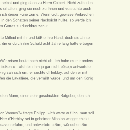
 selbst und ging dann zu Herrn Colbert. Nicht zufrieden
s erhalten, ging sie noch zu Ihnen und versuchte auch
nn ich dieser Furie zürne. Wenn Gott gewisse Verbrechen
e in den Schatten seiner Nachsicht hüllte, so werde ich
en Gottes zu durchkreuzen.«
lte Mitleid mit ihr und küßte ihre Hand; doch sie ahnte
 die er durch ihre Schuld acht Jahre lang hatte ertragen
»Wir reisen heute noch nicht ab. Ich habe es mir anders
chließen.« – »Ich bin ihm ja gar nicht böse,« antwortete
ig sah sich um, er suchte d’Herblay, auf den er mit
äfen die Lavallière, die vermißt würde, und um den König
neten Mann, einen sehr geschickten Ratgeber, den ich
on Vannes?« fragte Philipp. »Ich warte auf ihn, man soll
 Herr d’Herblay sei in geheimer Mission weggeschickt
davon erfahre, und antwortete: »Sire, wünschen Sie