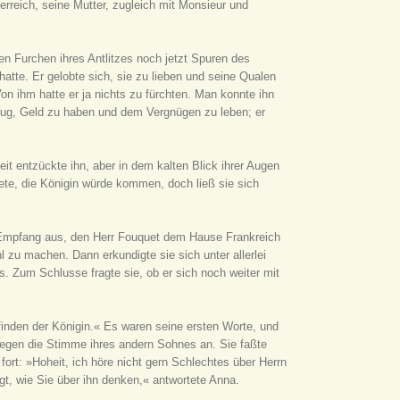
reich, seine Mutter, zugleich mit Monsieur und
den Furchen ihres Antlitzes noch jetzt Spuren des
atte. Er gelobte sich, sie zu lieben und seine Qualen
on ihm hatte er ja nichts zu fürchten. Man konnte ihn
g, Geld zu haben und dem Vergnügen zu leben; er
it entzückte ihn, aber in dem kalten Blick ihrer Augen
htete, die Königin würde kommen, doch ließ sie sich
 Empfang aus, den Herr Fouquet dem Hause Frankreich
hl zu machen. Dann erkundigte sie sich unter allerlei
. Zum Schlusse fragte sie, ob er sich noch weiter mit
inden der Königin.« Es waren seine ersten Worte, und
gegen die Stimme ihres andern Sohnes an. Sie faßte
 fort: »Hoheit, ich höre nicht gern Schlechtes über Herrn
gt, wie Sie über ihn denken,« antwortete Anna.