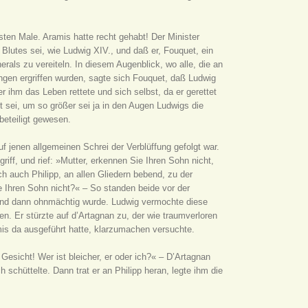
ten Male. Aramis hatte recht gehabt! Der Minister
 Blutes sei, wie Ludwig XIV., und daß er, Fouquet, ein
rals zu vereiteln. In diesem Augenblick, wo alle, die an
gen ergriffen wurden, sagte sich Fouquet, daß Ludwig
r ihm das Leben rettete und sich selbst, da er gerettet
it sei, um so größer sei ja in den Augen Ludwigs die
beteiligt gewesen.
 jenen allgemeinen Schrei der Verblüffung gefolgt war.
riff, und rief: »Mutter, erkennen Sie Ihren Sohn nicht,
h auch Philipp, an allen Gliedern bebend, zu der
e Ihren Sohn nicht?« – So standen beide vor der
 und dann ohnmächtig wurde. Ludwig vermochte diese
en. Er stürzte auf d’Artagnan zu, der wie traumverloren
is da ausgeführt hatte, klarzumachen versuchte.
Gesicht! Wer ist bleicher, er oder ich?« – D’Artagnan
schüttelte. Dann trat er an Philipp heran, legte ihm die