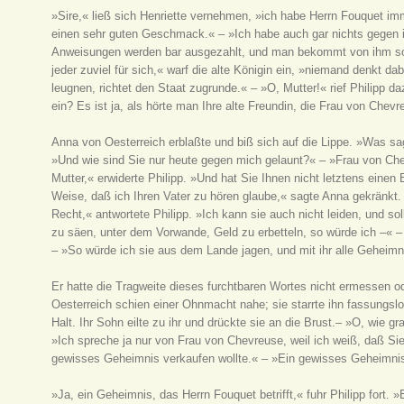
»Sire,« ließ sich Henriette vernehmen, »ich habe Herrn Fouquet im
einen sehr guten Geschmack.« – »Ich habe auch gar nichts gegen ih
Anweisungen werden bar ausgezahlt, und man bekommt von ihm sovi
jeder zuviel für sich,« warf die alte Königin ein, »niemand denkt d
leugnen, richtet den Staat zugrunde.« – »O, Mutter!« rief Philipp d
ein? Es ist ja, als hörte man Ihre alte Freundin, die Frau von Chevr
Anna von Oesterreich erblaßte und biß sich auf die Lippe. »Was s
»Und wie sind Sie nur heute gegen mich gelaunt?« – »Frau von Che
Mutter,« erwiderte Philipp. »Und hat Sie Ihnen nicht letztens eine
Weise, daß ich Ihren Vater zu hören glaube,« sagte Anna gekränkt
Recht,« antwortete Philipp. »Ich kann sie auch nicht leiden, und so
zu säen, unter dem Vorwande, Geld zu erbetteln, so würde ich –« –
– »So würde ich sie aus dem Lande jagen, und mit ihr alle Geheimn
Er hatte die Tragweite dieses furchtbaren Wortes nicht ermessen od
Oesterreich schien einer Ohnmacht nahe; sie starrte ihn fassungslo
Halt. Ihr Sohn eilte zu ihr und drückte sie an die Brust.– »O, wie 
»Ich spreche ja nur von Frau von Chevreuse, weil ich weiß, daß S
gewisses Geheimnis verkaufen wollte.« – »Ein gewisses Geheimnis
»Ja, ein Geheimnis, das Herrn Fouquet betrifft,« fuhr Philipp fort.