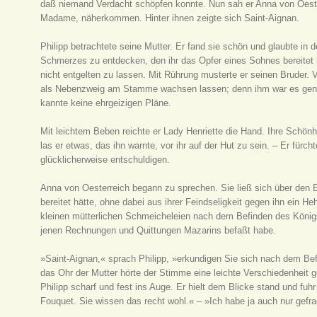
daß niemand Verdacht schöpfen konnte. Nun sah er Anna von Oester
Madame, näherkommen. Hinter ihnen zeigte sich Saint-Aignan.
Philipp betrachtete seine Mutter. Er fand sie schön und glaubte in 
Schmerzes zu entdecken, den ihr das Opfer eines Sohnes bereitet h
nicht entgelten zu lassen. Mit Rührung musterte er seinen Bruder. V
als Nebenzweig am Stamme wachsen lassen; denn ihm war es genu
kannte keine ehrgeizigen Pläne.
Mit leichtem Beben reichte er Lady Henriette die Hand. Ihre Schönhe
las er etwas, das ihn warnte, vor ihr auf der Hut zu sein. – Er fürc
glücklicherweise entschuldigen.
Anna von Oesterreich begann zu sprechen. Sie ließ sich über den
bereitet hätte, ohne dabei aus ihrer Feindseligkeit gegen ihn ein He
kleinen mütterlichen Schmeicheleien nach dem Befinden des Königs
jenen Rechnungen und Quittungen Mazarins befaßt habe.
»Saint-Aignan,« sprach Philipp, »erkundigen Sie sich nach dem Bef
das Ohr der Mutter hörte der Stimme eine leichte Verschiedenheit 
Philipp scharf und fest ins Auge. Er hielt dem Blicke stand und fuhr
Fouquet. Sie wissen das recht wohl.« – »Ich habe ja auch nur gefra