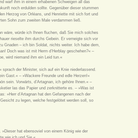
 und warf ihm in einem erhabenen Schweigen all das
 Zukunft noch erdulden sollte. Gegenüber dieser stummen
den Herzog von Orléans, und Henriette mit sich fort und
werten Sohn zum zweiten Male verdammen ließ.
ohn wäre, würde ich Ihnen fluchen, daß Sie mich solches
hauer rieselte ihm durchs Gebein. Er verneigte sich vor
zu Gnaden – ich bin Soldat, nichts weiter. Ich habe dem,
gnan! Doch was ist mit Herrn d’Herblay geschehen?« –
be, wird niemand ihm ein Leid tun.«
« sprach der Minister, sich auf ein Knie niederlassend.
 mein Gast.« – »Wackere Freunde und edle Herzen!«
ön sein. Vorwärts, d’Artagnan, ich gehöre Ihnen.« –
sketier las das Papier und zerknitterte es. – »Was ist
p las: »Herr d’Artagnan hat den Gefangenen nach der
Gesicht zu legen, welche festgelötet werden soll, so
r. »Dieser hat ebensoviel von einem König wie der
te wie ich und Sie.«