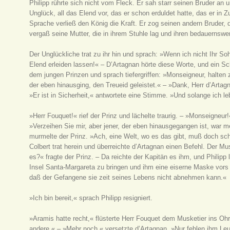
Philipp rührte sich nicht vom Fleck. Er sah starr seinen Bruder an
Unglück, all das Elend vor, das er schon erduldet hatte, das er in
Sprache verließ den König die Kraft. Er zog seinen andern Bruder, 
vergaß seine Mutter, die in ihrem Stuhle lag und ihren bedauerns
Der Unglückliche trat zu ihr hin und sprach: »Wenn ich nicht Ihr S
Elend erleiden lassen!« – D’Artagnan hörte diese Worte, und ein Sc
dem jungen Prinzen und sprach tiefergriffen: »Monseigneur, halten 
der eben hinausging, den Treueid geleistet.« – »Dank, Herr d’Arta
»Er ist in Sicherheit,« antwortete eine Stimme. »Und solange ich le
»Herr Fouquet!« rief der Prinz und lächelte traurig. – »Monseigneur!
»Verzeihen Sie mir, aber jener, der eben hinausgegangen ist, war
murmelte der Prinz. »Ach, eine Welt, wo es das gibt, muß doch sch
Colbert trat herein und überreichte d’Artagnan einen Befehl. Der Mu
es?« fragte der Prinz. – Da reichte der Kapitän es ihm, und Philip
Insel Santa-Margareta zu bringen und ihm eine eiserne Maske vors 
daß der Gefangene sie zeit seines Lebens nicht abnehmen kann.«
»Ich bin bereit,« sprach Philipp resigniert.
»Aramis hatte recht,« flüsterte Herr Fouquet dem Musketier ins Oh
andere.« – »Mehr noch,« versetzte d’Artagnan. »Nur fehlen ihm Leu