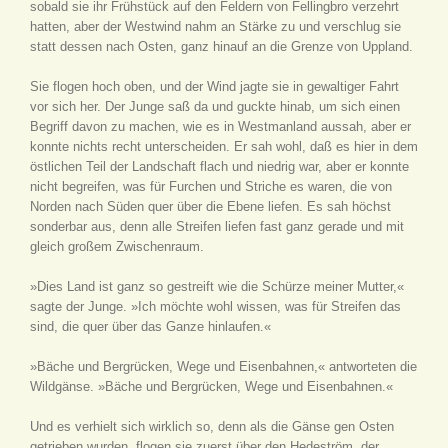
sobald sie ihr Frühstück auf den Feldern von Fellingbro verzehrt
hatten, aber der Westwind nahm an Stärke zu und verschlug sie
statt dessen nach Osten, ganz hinauf an die Grenze von Uppland.
Sie flogen hoch oben, und der Wind jagte sie in gewaltiger Fahrt
vor sich her. Der Junge saß da und guckte hinab, um sich einen
Begriff davon zu machen, wie es in Westmanland aussah, aber er
konnte nichts recht unterscheiden. Er sah wohl, daß es hier in dem
östlichen Teil der Landschaft flach und niedrig war, aber er konnte
nicht begreifen, was für Furchen und Striche es waren, die von
Norden nach Süden quer über die Ebene liefen. Es sah höchst
sonderbar aus, denn alle Streifen liefen fast ganz gerade und mit
gleich großem Zwischenraum.
»Dies Land ist ganz so gestreift wie die Schürze meiner Mutter,«
sagte der Junge. »Ich möchte wohl wissen, was für Streifen das
sind, die quer über das Ganze hinlaufen.«
»Bäche und Bergrücken, Wege und Eisenbahnen,« antworteten die
Wildgänse. »Bäche und Bergrücken, Wege und Eisenbahnen.«
Und es verhielt sich wirklich so, denn als die Gänse gen Osten
getrieben wurden, flogen sie zuerst über den Hedeström, der