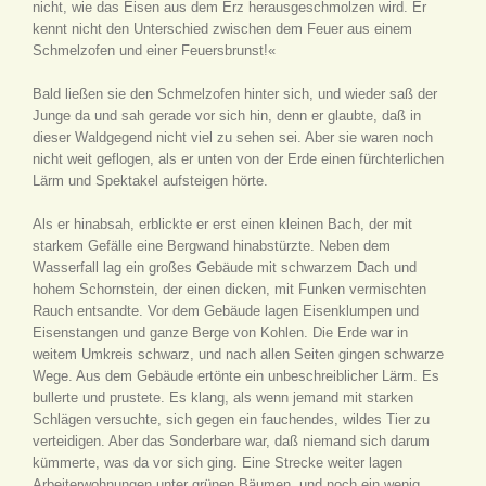
nicht, wie das Eisen aus dem Erz herausgeschmolzen wird. Er
kennt nicht den Unterschied zwischen dem Feuer aus einem
Schmelzofen und einer Feuersbrunst!«
Bald ließen sie den Schmelzofen hinter sich, und wieder saß der
Junge da und sah gerade vor sich hin, denn er glaubte, daß in
dieser Waldgegend nicht viel zu sehen sei. Aber sie waren noch
nicht weit geflogen, als er unten von der Erde einen fürchterlichen
Lärm und Spektakel aufsteigen hörte.
Als er hinabsah, erblickte er erst einen kleinen Bach, der mit
starkem Gefälle eine Bergwand hinabstürzte. Neben dem
Wasserfall lag ein großes Gebäude mit schwarzem Dach und
hohem Schornstein, der einen dicken, mit Funken vermischten
Rauch entsandte. Vor dem Gebäude lagen Eisenklumpen und
Eisenstangen und ganze Berge von Kohlen. Die Erde war in
weitem Umkreis schwarz, und nach allen Seiten gingen schwarze
Wege. Aus dem Gebäude ertönte ein unbeschreiblicher Lärm. Es
bullerte und prustete. Es klang, als wenn jemand mit starken
Schlägen versuchte, sich gegen ein fauchendes, wildes Tier zu
verteidigen. Aber das Sonderbare war, daß niemand sich darum
kümmerte, was da vor sich ging. Eine Strecke weiter lagen
Arbeiterwohnungen unter grünen Bäumen, und noch ein wenig