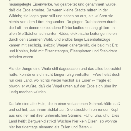
neuangelegte Eisenwerke, wo gearbeitet und gehämmert wurde,
daß die Erde erbebte. Da waren kleine Städte mitten in der
Wildnis; sie lagen ganz still und sahen so aus, als wüßten sie
nichts von dem Lärm ringsumher. Da gingen Drahtbahnen durch
die Luft, an denen erzbeladene Körbe lautlos entlang glitten. In
allen Gießbächen schnurrten Räder, elektrische Leitungen liefen
durch den stummen Wald, und endlos lange Eisenbahnzüge
kamen mit sechzig, siebzig Wagen dahergerollt, die bald mit Erz
und Kohlen, bald mit Eisenstangen, Eisenplatten und Stahldraht
beladen waren.
Als der Junge eine Weile still dagesessen und das alles betrachtet
hatte, konnte er sich nicht länger ruhig verhalten. »Wie heißt doch
nur dies Land, wo nichts weiter wächst als Eisen?« fragte er,
obwohl er wußte, daß die Vögel unten auf der Erde sich über ihn
lustig machen würden.
Da fuhr eine alte Eule, die in einer verlassenen Schmelzhütte saß
und schlief, aus ihrem Schlaf auf. Sie streckte ihren runden Kopf
aus und rief mit ihrer unheimlichen Stimme: »Uhu, uhu, uhu! Dies
Land heißt Bergwerkdistrikt! Wüchse hier kein Eisen, so wohnte
hier heutigentags niemand als Eulen und Bären.«