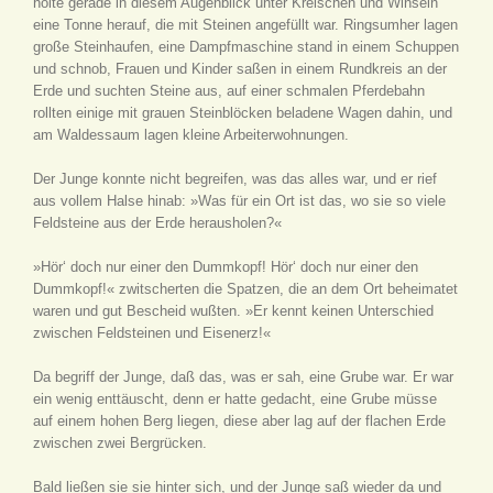
holte gerade in diesem Augenblick unter Kreischen und Winseln
eine Tonne herauf, die mit Steinen angefüllt war. Ringsumher lagen
große Steinhaufen, eine Dampfmaschine stand in einem Schuppen
und schnob, Frauen und Kinder saßen in einem Rundkreis an der
Erde und suchten Steine aus, auf einer schmalen Pferdebahn
rollten einige mit grauen Steinblöcken beladene Wagen dahin, und
am Waldessaum lagen kleine Arbeiterwohnungen.
Der Junge konnte nicht begreifen, was das alles war, und er rief
aus vollem Halse hinab: »Was für ein Ort ist das, wo sie so viele
Feldsteine aus der Erde herausholen?«
»Hör‘ doch nur einer den Dummkopf! Hör‘ doch nur einer den
Dummkopf!« zwitscherten die Spatzen, die an dem Ort beheimatet
waren und gut Bescheid wußten. »Er kennt keinen Unterschied
zwischen Feldsteinen und Eisenerz!«
Da begriff der Junge, daß das, was er sah, eine Grube war. Er war
ein wenig enttäuscht, denn er hatte gedacht, eine Grube müsse
auf einem hohen Berg liegen, diese aber lag auf der flachen Erde
zwischen zwei Bergrücken.
Bald ließen sie sie hinter sich, und der Junge saß wieder da und