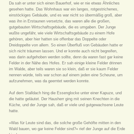
Da sah er unter sich einen Bauerhof, wie er nie etwas Ähnliches
gesehen hatte. Das Wohnhaus war ein langes, rotgestrichenes,
einstöckiges Gebäude, und es war nicht so übermäßig groß, aber
was ihn in Erstaunen versetzte, das waren alle die großen,
gutgebauten Wirtschaftsgebäude, die es umgaben. Der Junge
wußte ungefähr, wie viele Wirtschaftsgebäude zu einem Hofe
gehören, aber hier hatten sie offenbar das Doppelte oder
Dreidoppelte von allem. So einen Überfluß von Gebäuden hatte er
sich nicht träumen lassen. Und er konnte auch nicht begreifen,
was darin aufgehoben werden sollte, denn da waren fast gar keine
Felder in der Nähe des Hofes. Er sah einige kleine Felder drinnen
im Walde, aber teils waren sie so klein, daß er sie kaum Felder
nennen würde, teils war schon auf einem jeden eine Scheune, um
aufzunehmen, was da geerntet werden konnte.
Auf dem Stalldach hing die Essenglocke unter einer Kapuze, und
die hatte geläutet. Der Hausherr ging mit seinen Knechten in die
Küche, und der Junge sah, daß er viele und gutgewachsene Leute
hatte.
»Was für Leute sind das, die solche große Gehöfte mitten in den
Wald bauen, wo gar keine Felder sind?« rief der Junge auf die Erde