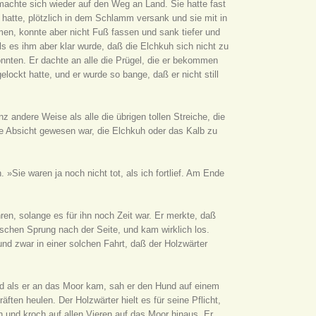
achte sich wieder auf den Weg an Land. Sie hatte fast
t hatte, plötzlich in dem Schlamm versank und sie mit in
mmen, konnte aber nicht Fuß fassen und sank tiefer und
s es ihm aber klar wurde, daß die Elchkuh sich nicht zu
onnten. Er dachte an alle die Prügel, die er bekommen
ockt hatte, und er wurde so bange, daß er nicht still
z andere Weise als alle die übrigen tollen Streiche, die
ine Absicht gewesen war, die Elchkuh oder das Kalb zu
 »Sie waren ja noch nicht tot, als ich fortlief. Am Ende
ren, solange es für ihn noch Zeit war. Er merkte, daß
aschen Sprung nach der Seite, und kam wirklich los.
d zwar in einer solchen Fahrt, daß der Holzwärter
 und als er an das Moor kam, sah er den Hund auf einem
ften heulen. Der Holzwärter hielt es für seine Pflicht,
n und kroch auf allen Vieren auf das Moor hinaus. Er