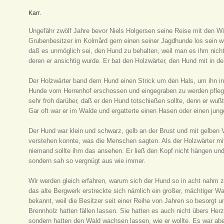
Karr.
Ungefähr zwölf Jahre bevor Niels Holgersen seine Reise mit den Wi
Grubenbesitzer im Kolmård gern einen seiner Jagdhunde los sein wo
daß es unmöglich sei, den Hund zu behalten, weil man es ihm nic
deren er ansichtig wurde. Er bat den Holzwärter, den Hund mit in 
Der Holzwärter band dem Hund einen Strick um den Hals, um ihn in 
Hunde vom Herrenhof erschossen und eingegraben zu werden pflegt
sehr froh darüber, daß er den Hund totschießen sollte, denn er wuß
Gar oft war er im Walde und ergatterte einen Hasen oder einen jun
Der Hund war klein und schwarz, gelb an der Brust und mit gelben V
verstehen konnte, was die Menschen sagten. Als der Holzwärter mit
niemand sollte ihm das ansehen. Er ließ den Kopf nicht hängen un
sondern sah so vergnügt aus wie immer.
Wir werden gleich erfahren, warum sich der Hund so in acht nahm z
das alte Bergwerk erstreckte sich nämlich ein großer, mächtiger W
bekannt, weil die Besitzer seit einer Reihe von Jahren so besorgt
Brennholz hatten fällen lassen. Sie hatten es auch nicht übers He
sondern hatten den Wald wachsen lassen, wie er wollte. Es war abe