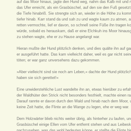
auf das Moor hinaus, jagte den Hund weg, nahm das Kalb mit und m
das Ufer erreicht, als ein Grasbüschel, auf den sie den Fuß gesetz
die Tiefe hinabriß. Sie strengte sich an, wieder in die Höhe zu ko
tiefer hinab. Karr stand da und sah zu und wagte kaum zu atmen, al
retten vermochte, lief er davon, so schnell seine Füße ihn tragen k
würde, sobald es herauskam, daß er eine Elchkuh ins Moor hinausgel
zu stehen wagte, ehe er zu Hause angelangt war.
Hieran mußte der Hund plötzlich denken, und dies quälte ihn auf gan
er ausgeführt hatte. Das kam vielleicht daher, weil es gar nicht se
töten; er war ganz unversehens dazu gekommen.
»Aber vielleicht sind sie noch am Leben,« dachte der Hund plötzlich.
haben sie sich gerettet!«
Eine unwiderstehliche Lust wandelte ihn an, etwas hierüber zu erfah
der Waldhüter den Strick nicht besonders festhielt, machte einen r
Darauf rannte er davon durch den Wald und hinab nach dem Moor, un
keine Zeit hatte, die Flinte an die Wange zu legen, ehe er weg war.
Dem Holzwärter blieb nichts weiter übrig, als hinterher zu laufen,
Grasbüschel einige Ellen vom Ufer entfernt stehen und aus Leibeskrä
nachzusehen, was das wohl bedeuten könne, er stellte die Flinte hi