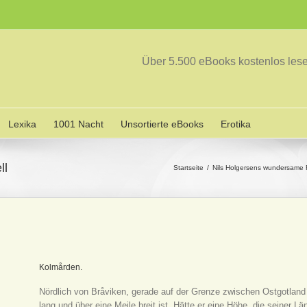
Über 5.500 eBooks kostenlos le
Lexika
1001 Nacht
Unsortierte eBooks
Erotika
ll
Startseite
Nils Holgersens wundersame 
Kolmården.
Nördlich von Bråviken, gerade auf der Grenze zwischen Ostgotland
lang und über eine Meile breit ist. Hätte er eine Höhe, die seiner 