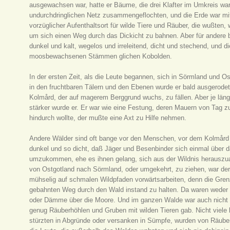
ausgewachsen war, hatte er Bäume, die drei Klafter im Umkreis w
undurchdringlichen Netz zusammengeflochten, und die Erde war mit
vorzüglicher Aufenthaltsort für wilde Tiere und Räuber, die wußten
um sich einen Weg durch das Dickicht zu bahnen. Aber für andere 
dunkel und kalt, wegelos und irreleitend, dicht und stechend, und 
moosbewachsenen Stämmen glichen Kobolden.
In der ersten Zeit, als die Leute begannen, sich in Sörmland und Os
in den fruchtbaren Tälern und den Ebenen wurde er bald ausgerod
Kolmård, der auf magerem Berggrund wuchs, zu fällen. Aber je länge
stärker wurde er. Er war wie eine Festung, deren Mauern von Tag 
hindurch wollte, der mußte eine Axt zu Hilfe nehmen.
Andere Wälder sind oft bange vor den Menschen, vor dem Kolmård
dunkel und so dicht, daß Jäger und Besenbinder sich einmal über d
umzukommen, ehe es ihnen gelang, sich aus der Wildnis herauszua
von Ostgotland nach Sörmland, oder umgekehrt, zu ziehen, war der
mühselig auf schmalen Wildpfaden vorwärtsarbeiten, denn die Gren
gebahnten Weg durch den Wald instand zu halten. Da waren weder
oder Dämme über die Moore. Und im ganzen Walde war auch nicht ei
genug Räuberhöhlen und Gruben mit wilden Tieren gab. Nicht viele
stürzten in Abgründe oder versanken in Sümpfe, wurden von Räuber