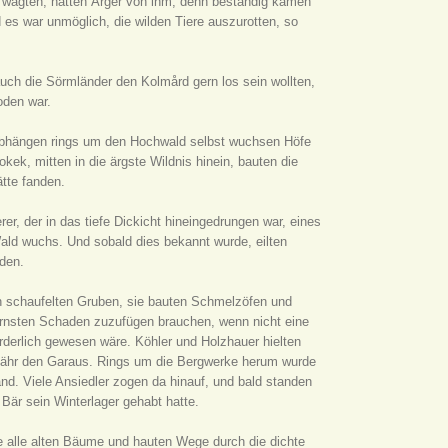
n wagten, hatten Ärger von ihm, denn beständig kamen
s war unmöglich, die wilden Tiere auszurotten, so
auch die Sörmländer den Kolmård gern los sein wollten,
oden war.
gabhängen rings um den Hochwald selbst wuchsen Höfe
kek, mitten in die ärgste Wildnis hinein, bauten die
tte fanden.
er, der in das tiefe Dickicht hineingedrungen war, eines
ald wuchs. Und sobald dies bekannt wurde, eilten
nden.
 schaufelten Gruben, sie bauten Schmelzöfen und
rnsten Schaden zuzufügen brauchen, wenn nicht eine
derlich gewesen wäre. Köhler und Holzhauer hielten
efähr den Garaus. Rings um die Bergwerke herum wurde
d. Viele Ansiedler zogen da hinauf, und bald standen
 Bär sein Winterlager gehabt hatte.
ie alle alten Bäume und hauten Wege durch die dichte