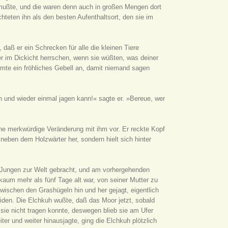
n mußte, und die waren denn auch in großen Mengen dort
hteten ihn als den besten Aufenthaltsort, den sie im
aß er ein Schrecken für alle die kleinen Tiere
r im Dickicht herrschen, wenn sie wüßten, was deiner
mmte ein fröhliches Gebell an, damit niemand sagen
 und wieder einmal jagen kann!« sagte er. »Bereue, wer
ine merkwürdige Veränderung mit ihm vor. Er reckte Kopf
 neben dem Holzwärter her, sondern hielt sich hinter
 Jungen zur Welt gebracht, und am vorhergehenden
kaum mehr als fünf Tage alt war, von seiner Mutter zu
zwischen den Grashügeln hin und her gejagt, eigentlich
iden. Die Elchkuh wußte, daß das Moor jetzt, sobald
sie nicht tragen konnte, deswegen blieb sie am Ufer
ter und weiter hinausjagte, ging die Elchkuh plötzlich