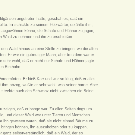
ldgänsen angetreten hatte, geschah es, daß ein
llte. Er schickte zu seinem Holzwärter, erzählte ihm,
ht abgewöhnen könne, die Schafe und Hühner zu jagen,
den Wald zu nehmen und ihn zu erschießen.
den Wald hinaus an eine Stelle zu bringen, wo die alten
en. Er war ein gutmutiger Mann, aber trotzdem war er
te sehr wohl, daß er nicht nur Schafe und Hühner jagte.
gen Birkhahn.
orderpfoten. Er hieß Karr und war so klug, daß er alles
 ihm abzog, wußte er sehr wohl, was seiner harrte. Aber
d steckte auch den Schwanz nicht zwischen die Beine,
u zeigen, daß er bange war. Zu allen Seiten rings um
ald, und dieser Wald war unter Tieren und Menschen
 um ihn gewesen waren, daß sie nicht einmal Bäume zu
rz bringen können, ihn auszuholzen oder zu kappen,
r ganz selbstverständlich, daß ein Wald, der so