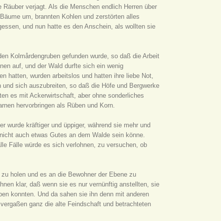
e Räuber verjagt. Als die Menschen endlich Herren über
n Bäume um, brannten Kohlen und zerstörten alles
gessen, und nun hatte es den Anschein, als wollten sie
 den Kolmårdengruben gefunden wurde, so daß die Arbeit
en auf, und der Wald durfte sich ein wenig
n hatten, wurden arbeitslos und hatten ihre liebe Not,
 und sich auszubreiten, so daß die Höfe und Bergwerke
en es mit Ackerwirtschaft, aber ohne sonderliches
farnen hervorbringen als Rüben und Korn.
er wurde kräftiger und üppiger, während sie mehr und
 nicht auch etwas Gutes an dem Walde sein könne.
lle Fälle würde es sich verlohnen, zu versuchen, ob
zu holen und es an die Bewohner der Ebene zu
hnen klar, daß wenn sie es nur vernünftig anstellten, sie
en konnten. Und da sahen sie ihn denn mit anderen
e vergaßen ganz die alte Feindschaft und betrachteten