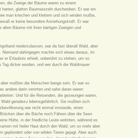
aren, die Zweige der Bäume waren zu einem
 harten, glatten Baumwurzeln durchwoben. Er war ein
, wie man kriechen und klettern und sich winden mußte,
besaß er keine besondere Anziehungskraft. Er war
die alten Bäume mit ihren bärtigen Zweigen und
tgotland niederzulassen, war da fast überall Wald, aber
et. Niemand dahingegen machte sich etwas daraus, im
r er Erlaubnis erhielt, unberührt zu stehen, um so
zu Tag dicker wurden, und wer durch die Waldmauer
 aber mußten die Menschen bange sein. Er war so
as andere darin verirrten und nahe daran waren
rbeiten. Und für die Reisenden, die gezwungen waren,
 Wald geradezu lebensgefährlich. Sie mußten sich
zbevölkerung war nicht einmal imstande, einen
 Brücken über die Bäche noch Fähren über die Seen
ne Hütte, in der friedliche Leute wohnten, während es
 kamen mit heiler Haut durch den Wald, um so mehr aber
n geplündert oder von wilden Tieren gejagt. Aber auch