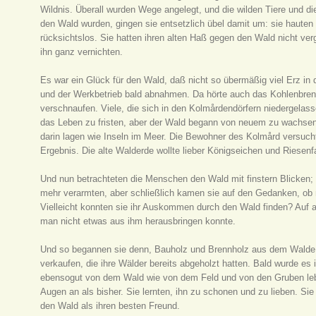
Wildnis. Überall wurden Wege angelegt, und die wilden Tiere und di
den Wald wurden, gingen sie entsetzlich übel damit um: sie haute
rücksichtslos. Sie hatten ihren alten Haß gegen den Wald nicht ver
ihn ganz vernichten.
Es war ein Glück für den Wald, daß nicht so übermäßig viel Erz in
und der Werkbetrieb bald abnahmen. Da hörte auch das Kohlenbrenn
verschnaufen. Viele, die sich in den Kolmårdendörfern niedergelasse
das Leben zu fristen, aber der Wald begann von neuem zu wachsen
darin lagen wie Inseln im Meer. Die Bewohner des Kolmård versucht
Ergebnis. Die alte Walderde wollte lieber Königseichen und Riesen
Und nun betrachteten die Menschen den Wald mit finstern Blicken; 
mehr verarmten, aber schließlich kamen sie auf den Gedanken, ob
Vielleicht konnten sie ihr Auskommen durch den Wald finden? Auf a
man nicht etwas aus ihm herausbringen konnte.
Und so begannen sie denn, Bauholz und Brennholz aus dem Walde 
verkaufen, die ihre Wälder bereits abgeholzt hatten. Bald wurde es i
ebensogut von dem Wald wie von dem Feld und von den Gruben leb
Augen an als bisher. Sie lernten, ihn zu schonen und zu lieben. Si
den Wald als ihren besten Freund.