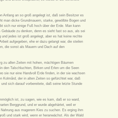
 Anfang an so groß angelegt ist, daß sein Besitzer es
ht man dicke Grundmauern, starke, gewölbte Bogen und
bt sich nur einige Fuß hoch über der Erde. Man kann
s Gebäude zu denken, denn es sieht fast so aus, als sei
g und jedes ist groß angelegt, aber es hat keine rechte
rbeit aufgegeben, ehe er dazu gelangt war, die steilen
en, die sonst als Mauern und Dach auf den
erg zu allen Zeiten mit hohen, mächtigen Bäumen
n den Talschluchten, Birken und Erlen um die Seen
o sie nur eine Handvoll Erde finden, in der sie wachsen
 Kolmård, der in alten Zeiten so gefürchtet war, daß
und sich darauf vorbereitete, daß seine letzte Stunde
unmöglich ist, zu sagen, wie es kam, daß er so ward,
harten Berggrund, und er wurde abgehärtet, weil er
d Nahrung aus magerem Kies zu suchen. Es erging ihm
roß und stark wird, wenn er heranwächst. Als der Wald