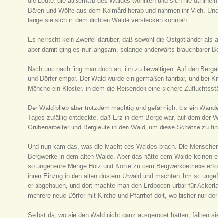
die Leute, die außerhalb des Waldes wohnten und sich nie dahinei
Bären und Wölfe aus dem Kolmård herab und nahmen ihr Vieh. Und e
lange sie sich in dem dichten Walde verstecken konnten.
Es herrscht kein Zweifel darüber, daß sowohl die Ostgotländer als 
aber damit ging es nur langsam, solange anderwärts brauchbarer B
Nach und nach fing man doch an, ihn zu bewältigen. Auf den Ber
und Dörfer empor. Der Wald wurde einigermaßen fahrbar, und bei Kro
Mönche ein Kloster, in dem die Reisenden eine sichere Zufluchtsstä
Der Wald blieb aber trotzdem mächtig und gefährlich, bis ein Wander
Tages zufällig entdeckte, daß Erz in dem Berge war, auf dem der W
Grubenarbeiter und Bergleute in den Wald, um diese Schätze zu fi
Und nun kam das, was die Macht des Waldes brach. Die Menschen
Bergwerke in dem alten Walde. Aber das hätte dem Walde keinen e
so ungeheure Menge Holz und Kohle zu dem Bergwerkbetriebe erfor
ihren Einzug in den alten düstern Urwald und machten ihm so ung
er abgehauen, und dort machte man den Erdboden urbar für Ackerlan
mehrere neue Dörfer mit Kirche und Pfarrhof dort, wo bisher nur der
Selbst da, wo sie den Wald nicht ganz ausgerodet hatten, fällten s