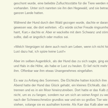
geschont wurde, eine beliebte Zufluchtsstätte für die Tiere werde
vorhanden. Unter sich nannten sie ihn den Hegewald, und sie betrac
ganzen Lande hatten.
Während der Hund durch den Wald gezogen wurde, dachte er daran, d
gewesen war, die dort wohnten. »Es würde sicher Freude ringsumhe
harrt, Karr,« dachte er. Aber er wackelte mit dem Schwanz und sti
sollte, daß er ängstlich oder mutlos sei.
»Welch Vergnügen ist denn auch noch am Leben, wenn ich nicht hin
Lust dazu hat; ich spüre keine Lust!«
Aber im selben Augenblick, als der Hund das zu sich sagte, ging e
und Hals in die Höhe, als habe er Lust zu heulen. Er lief nicht mehr
ihm. Offenbar war ihm etwas Unangenehmes eingefallen.
Es war zu Anfang des Sommers. Die Elchkühe hatten kürzlich ihre
Abend hatte der Hund das Glück gehabt, ein kleines Elchkalb, das 
trennen und es in ein Moor hineinzutreiben. Dort hatte er das Kalb 
nicht, um es zu fangen, sondern nur um sich an seiner Angst zu we
nach der Schneeschmelze grundlos war und ein so großes Tier wie 
stehen, solange sie es aushalten konnte. Als Karr das Kalb aber wei