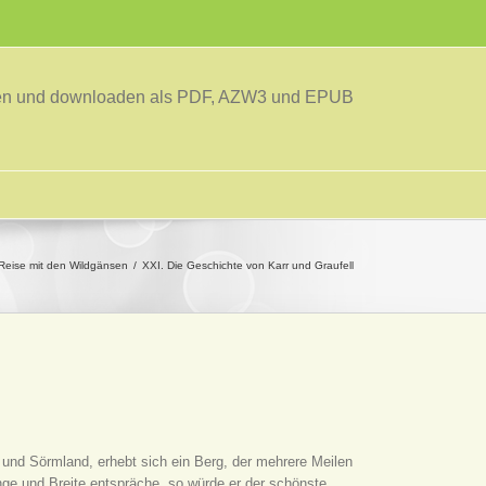
sen und downloaden als PDF, AZW3 und EPUB
Reise mit den Wildgänsen
XXI. Die Geschichte von Karr und Graufell
 und Sörmland, erhebt sich ein Berg, der mehrere Meilen
Länge und Breite entspräche, so würde er der schönste