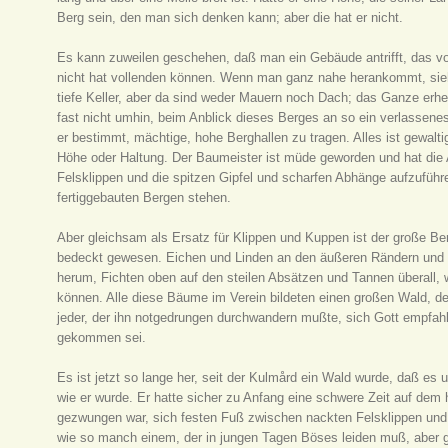
Berg sein, den man sich denken kann; aber die hat er nicht.
Es kann zuweilen geschehen, daß man ein Gebäude antrifft, das von
nicht hat vollenden können. Wenn man ganz nahe herankommt, sie
tiefe Keller, aber da sind weder Mauern noch Dach; das Ganze erhe
fast nicht umhin, beim Anblick dieses Berges an so ein verlassene
er bestimmt, mächtige, hohe Berghallen zu tragen. Alles ist gewalti
Höhe oder Haltung. Der Baumeister ist müde geworden und hat die A
Felsklippen und die spitzen Gipfel und scharfen Abhänge aufzuführ
fertiggebauten Bergen stehen.
Aber gleichsam als Ersatz für Klippen und Kuppen ist der große B
bedeckt gewesen. Eichen und Linden an den äußeren Rändern und i
herum, Fichten oben auf den steilen Absätzen und Tannen überall, w
können. Alle diese Bäume im Verein bildeten einen großen Wald, den
jeder, der ihn notgedrungen durchwandern mußte, sich Gott empfahl 
gekommen sei.
Es ist jetzt so lange her, seit der Kulmård ein Wald wurde, daß es 
wie er wurde. Er hatte sicher zu Anfang eine schwere Zeit auf dem 
gezwungen war, sich festen Fuß zwischen nackten Felsklippen un
wie so manch einem, der in jungen Tagen Böses leiden muß, aber g