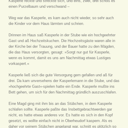
Kasperle reckte und streckte sich, und eins, zwei, drei schoß es
einen Purzelbaum und verschwand –
Weg war das Kasperle, es kam auch nicht wieder, so sehr auch
die Kinder vor dem Haus lärmten und schrien.
Drinnen im Haus saß Kasperle in der Stube wie ein hochgeehrter
Gast und aß Hochzeitskuchen. Die Hochzeitsgäste waren alle in
der Kirche bei der Trauung, und der Bauer hatte zu den Mägden,
die das Haus versorgten, gesagt: »Sorgt nur gut für Kasperle,
wenn es kommt, damit es uns am Nachmittag etwas Lustiges
vorkaspert.«
Kasperle ließ sich die gute Versorgung gern gefallen und aß für
drei. Da kam unversehens der Kasperlemann in die Stube, und das
»hochgeehrte Gast«-spielen hatte ein Ende. Kasperle mußte ins
Bett gehen, um sich für den Nachmittag gründlich auszuschlafen.
Eine Magd ging mit ihm bis an das Stübchen, in dem Kasperle
schlafen sollte. Kasperle paßte das Insbettgebrachtwerden gar
nicht, es hatte etwas anderes vor. Es hatte es sich in den Kopf
gesetzt, es wollte einfach nicht in Oberheudorf kaspern. Als es
daher vor seinem Stübchen angelangt war, schnitt es plötzlich so