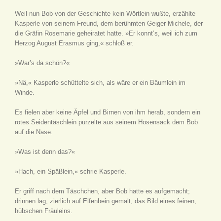
Weil nun Bob von der Geschichte kein Wörtlein wußte, erzählte
Kasperle von seinem Freund, dem berühmten Geiger Michele, der
die Gräfin Rosemarie geheiratet hatte. »Er konnt’s, weil ich zum
Herzog August Erasmus ging,« schloß er.
»War’s da schön?«
»Nä,« Kasperle schüttelte sich, als wäre er ein Bäumlein im
Winde.
Es fielen aber keine Äpfel und Birnen von ihm herab, sondern ein
rotes Seidentäschlein purzelte aus seinem Hosensack dem Bob
auf die Nase.
»Was ist denn das?«
»Hach, ein Späßlein,« schrie Kasperle.
Er griff nach dem Täschchen, aber Bob hatte es aufgemacht;
drinnen lag, zierlich auf Elfenbein gemalt, das Bild eines feinen,
hübschen Fräuleins.