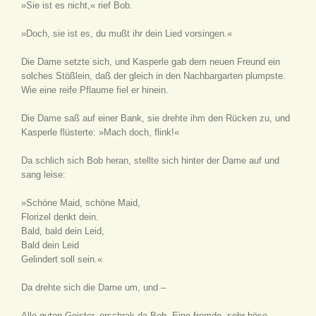
»Sie ist es nicht,« rief Bob.
»Doch, sie ist es, du mußt ihr dein Lied vorsingen.«
Die Dame setzte sich, und Kasperle gab dem neuen Freund ein
solches Stößlein, daß der gleich in den Nachbargarten plumpste.
Wie eine reife Pflaume fiel er hinein.
Die Dame saß auf einer Bank, sie drehte ihm den Rücken zu, und
Kasperle flüsterte: »Mach doch, flink!«
Da schlich sich Bob heran, stellte sich hinter der Dame auf und
sang leise:
»Schöne Maid, schöne Maid,
Florizel denkt dein.
Bald, bald dein Leid,
Bald dein Leid
Gelindert soll sein.«
Da drehte sich die Dame um, und –
Alle guten Geister, erschrak da Bob. Eine fremde, sehr böse