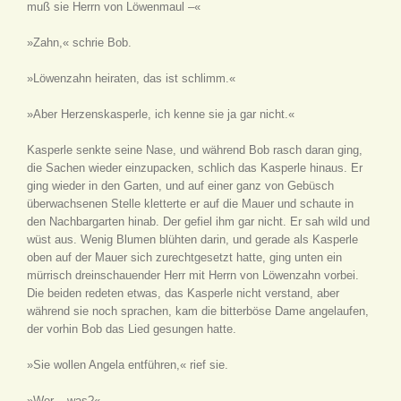
muß sie Herrn von Löwenmaul –«
»Zahn,« schrie Bob.
»Löwenzahn heiraten, das ist schlimm.«
»Aber Herzenskasperle, ich kenne sie ja gar nicht.«
Kasperle senkte seine Nase, und während Bob rasch daran ging,
die Sachen wieder einzupacken, schlich das Kasperle hinaus. Er
ging wieder in den Garten, und auf einer ganz von Gebüsch
überwachsenen Stelle kletterte er auf die Mauer und schaute in
den Nachbargarten hinab. Der gefiel ihm gar nicht. Er sah wild und
wüst aus. Wenig Blumen blühten darin, und gerade als Kasperle
oben auf der Mauer sich zurechtgesetzt hatte, ging unten ein
mürrisch dreinschauender Herr mit Herrn von Löwenzahn vorbei.
Die beiden redeten etwas, das Kasperle nicht verstand, aber
während sie noch sprachen, kam die bitterböse Dame angelaufen,
der vorhin Bob das Lied gesungen hatte.
»Sie wollen Angela entführen,« rief sie.
»Wer – was?«