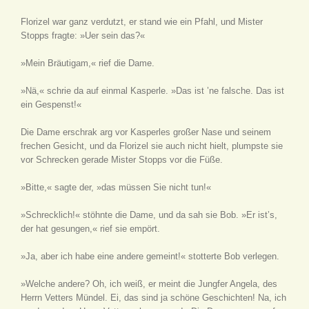
Florizel war ganz verdutzt, er stand wie ein Pfahl, und Mister
Stopps fragte: »Uer sein das?«
»Mein Bräutigam,« rief die Dame.
»Nä,« schrie da auf einmal Kasperle. »Das ist ’ne falsche. Das ist
ein Gespenst!«
Die Dame erschrak arg vor Kasperles großer Nase und seinem
frechen Gesicht, und da Florizel sie auch nicht hielt, plumpste sie
vor Schrecken gerade Mister Stopps vor die Füße.
»Bitte,« sagte der, »das müssen Sie nicht tun!«
»Schrecklich!« stöhnte die Dame, und da sah sie Bob. »Er ist’s,
der hat gesungen,« rief sie empört.
»Ja, aber ich habe eine andere gemeint!« stotterte Bob verlegen.
»Welche andere? Oh, ich weiß, er meint die Jungfer Angela, des
Herrn Vetters Mündel. Ei, das sind ja schöne Geschichten! Na, ich