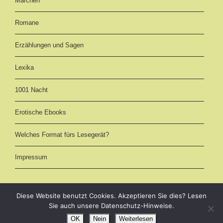
Märchen
Romane
Erzählungen und Sagen
Lexika
1001 Nacht
Erotische Ebooks
Welches Format fürs Lesegerät?
Impressum
Diese Website benutzt Cookies. Akzeptieren Sie dies? Lesen
Sie auch unsere Datenschutz-Hinweise.
eBooks kostenlos downloaden als EPUB, AZW3 (Kindle) und PDF -
OK
Nein
Weiterlesen