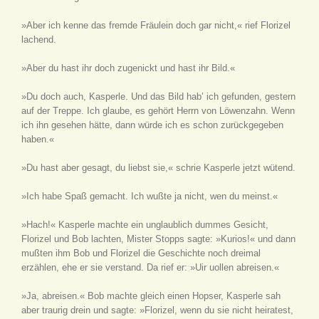
»Aber ich kenne das fremde Fräulein doch gar nicht,« rief Florizel
lachend.
»Aber du hast ihr doch zugenickt und hast ihr Bild.«
»Du doch auch, Kasperle. Und das Bild hab’ ich gefunden, gestern
auf der Treppe. Ich glaube, es gehört Herrn von Löwenzahn. Wenn
ich ihn gesehen hätte, dann würde ich es schon zurückgegeben
haben.«
»Du hast aber gesagt, du liebst sie,« schrie Kasperle jetzt wütend.
»Ich habe Spaß gemacht. Ich wußte ja nicht, wen du meinst.«
»Hach!« Kasperle machte ein unglaublich dummes Gesicht,
Florizel und Bob lachten, Mister Stopps sagte: »Kurios!« und dann
mußten ihm Bob und Florizel die Geschichte noch dreimal
erzählen, ehe er sie verstand. Da rief er: »Uir uollen abreisen.«
»Ja, abreisen.« Bob machte gleich einen Hopser, Kasperle sah
aber traurig drein und sagte: »Florizel, wenn du sie nicht heiratest,