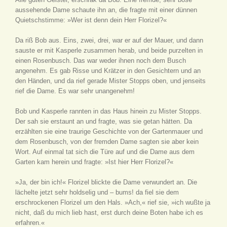
aussehende Dame schaute ihn an, die fragte mit einer dünnen
Quietschstimme: »Wer ist denn dein Herr Florizel?«
Da riß Bob aus. Eins, zwei, drei, war er auf der Mauer, und dann
sauste er mit Kasperle zusammen herab, und beide purzelten in
einen Rosenbusch. Das war weder ihnen noch dem Busch
angenehm. Es gab Risse und Krätzer in den Gesichtern und an
den Händen, und da rief gerade Mister Stopps oben, und jenseits
rief die Dame. Es war sehr unangenehm!
Bob und Kasperle rannten in das Haus hinein zu Mister Stopps.
Der sah sie erstaunt an und fragte, was sie getan hätten. Da
erzählten sie eine traurige Geschichte von der Gartenmauer und
dem Rosenbusch, von der fremden Dame sagten sie aber kein
Wort. Auf einmal tat sich die Türe auf und die Dame aus dem
Garten kam herein und fragte: »Ist hier Herr Florizel?«
»Ja, der bin ich!« Florizel blickte die Dame verwundert an. Die
lächelte jetzt sehr holdselig und – bums! da fiel sie dem
erschrockenen Florizel um den Hals. »Ach,« rief sie, »ich wußte ja
nicht, daß du mich lieb hast, erst durch deine Boten habe ich es
erfahren.«