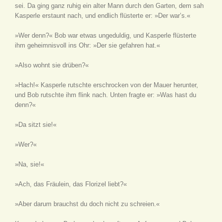
sei. Da ging ganz ruhig ein alter Mann durch den Garten, dem sah
Kasperle erstaunt nach, und endlich flüsterte er: »Der war’s.«
»Wer denn?« Bob war etwas ungeduldig, und Kasperle flüsterte
ihm geheimnisvoll ins Ohr: »Der sie gefahren hat.«
»Also wohnt sie drüben?«
»Hach!« Kasperle rutschte erschrocken von der Mauer herunter,
und Bob rutschte ihm flink nach. Unten fragte er: »Was hast du
denn?«
»Da sitzt sie!«
»Wer?«
»Na, sie!«
»Ach, das Fräulein, das Florizel liebt?«
»Aber darum brauchst du doch nicht zu schreien.«