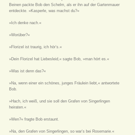
Beinen packte Bob den Schelm, als er ihn auf der Gartenmauer
entdeckte. »Kasperle, was machst du?«
»Ich denke nach.«
»Worüber?«
»Florizel ist traurig, ich hör’s.«
»Dein Florizel hat Liebesleid,« sagte Bob, »man hört es.«
»Was ist denn das?«
»Na, wenn einer ein schönes, junges Fräulein liebt,« antwortete
Bob.
»Hach, ich weiß, und sie soll den Grafen von Singerlingen
heiraten.«
»Wen?« fragte Bob erstaunt.
»Na, den Grafen von Singerlingen, so war’s bei Rosemarie.«