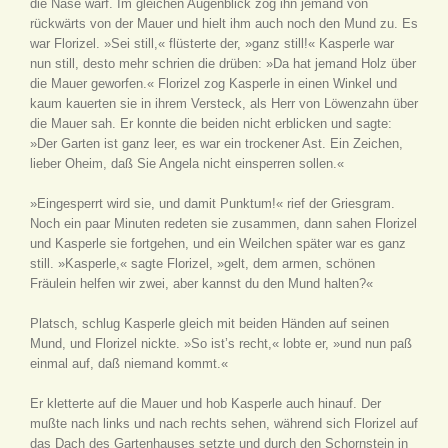
die Nase warf. Im gleichen Augenblick zog ihn jemand von
rückwärts von der Mauer und hielt ihm auch noch den Mund zu. Es
war Florizel. »Sei still,« flüsterte der, »ganz still!« Kasperle war
nun still, desto mehr schrien die drüben: »Da hat jemand Holz über
die Mauer geworfen.« Florizel zog Kasperle in einen Winkel und
kaum kauerten sie in ihrem Versteck, als Herr von Löwenzahn über
die Mauer sah. Er konnte die beiden nicht erblicken und sagte:
»Der Garten ist ganz leer, es war ein trockener Ast. Ein Zeichen,
lieber Oheim, daß Sie Angela nicht einsperren sollen.«
»Eingesperrt wird sie, und damit Punktum!« rief der Griesgram.
Noch ein paar Minuten redeten sie zusammen, dann sahen Florizel
und Kasperle sie fortgehen, und ein Weilchen später war es ganz
still. »Kasperle,« sagte Florizel, »gelt, dem armen, schönen
Fräulein helfen wir zwei, aber kannst du den Mund halten?«
Platsch, schlug Kasperle gleich mit beiden Händen auf seinen
Mund, und Florizel nickte. »So ist’s recht,« lobte er, »und nun paß
einmal auf, daß niemand kommt.«
Er kletterte auf die Mauer und hob Kasperle auch hinauf. Der
mußte nach links und nach rechts sehen, während sich Florizel auf
das Dach des Gartenhauses setzte und durch den Schornstein in