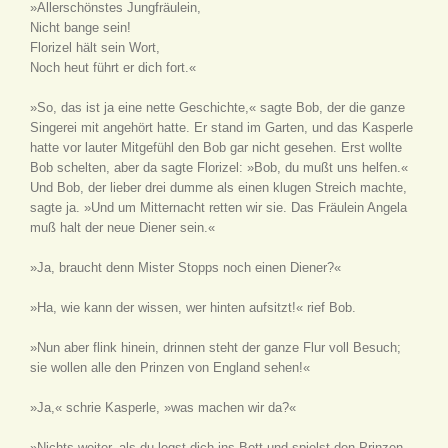
»Allerschönstes Jungfräulein,
Nicht bange sein!
Florizel hält sein Wort,
Noch heut führt er dich fort.«
»So, das ist ja eine nette Geschichte,« sagte Bob, der die ganze
Singerei mit angehört hatte. Er stand im Garten, und das Kasperle
hatte vor lauter Mitgefühl den Bob gar nicht gesehen. Erst wollte
Bob schelten, aber da sagte Florizel: »Bob, du mußt uns helfen.«
Und Bob, der lieber drei dumme als einen klugen Streich machte,
sagte ja. »Und um Mitternacht retten wir sie. Das Fräulein Angela
muß halt der neue Diener sein.«
»Ja, braucht denn Mister Stopps noch einen Diener?«
»Ha, wie kann der wissen, wer hinten aufsitzt!« rief Bob.
»Nun aber flink hinein, drinnen steht der ganze Flur voll Besuch;
sie wollen alle den Prinzen von England sehen!«
»Ja,« schrie Kasperle, »was machen wir da?«
»Nichts weiter, als du legst dich ins Bett und spielst den Prinzen