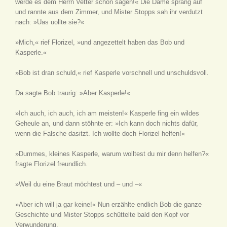
werde es dem Herrn Vetter schon sagen!« Die Dame sprang auf
und rannte aus dem Zimmer, und Mister Stopps sah ihr verdutzt
nach: »Uas uollte sie?«
»Mich,« rief Florizel, »und angezettelt haben das Bob und
Kasperle.«
»Bob ist dran schuld,« rief Kasperle vorschnell und unschuldsvoll.
Da sagte Bob traurig: »Aber Kasperle!«
»Ich auch, ich auch, ich am meisten!« Kasperle fing ein wildes
Geheule an, und dann stöhnte er: »Ich kann doch nichts dafür,
wenn die Falsche dasitzt. Ich wollte doch Florizel helfen!«
»Dummes, kleines Kasperle, warum wolltest du mir denn helfen?«
fragte Florizel freundlich.
»Weil du eine Braut möchtest und – und –«
»Aber ich will ja gar keine!« Nun erzählte endlich Bob die ganze
Geschichte und Mister Stopps schüttelte bald den Kopf vor
Verwunderung.