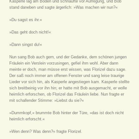
Kasperle lag am Boden und schnaufte vor Aufregung, und Bob
stand daneben und sagte ärgerlich: »Was machen wir nun?«
»Du sagst es ihr.«
»Das geht doch nicht!«
»Dann singst du!«
Nun sang Bob auch gern, und der Gedanke, dem schönen jungen
Fräulein ein Verslein vorzusingen, gefiel ihm wohl. Aber dann
meinte er doch, man müsse erst wissen, was Florizel dazu sage.
Der saß noch immer am offenen Fenster und sang leise traurige
Lieder vor sich hin, als Kasperle angestiegen kam. Kasperle stellte
sich breitbeinig vor ihn hin; er hatte mit Bob ausgemacht, er wolle
heimlich erforschen, ob Florizel das Fräulein liebe. Nun fragte er
mit schallender Stimme: »Liebst du sie?«
»Dummkopf,« brummte Bob hinter der Türe, »das ist doch nicht
heimlich erforscht.«
»Wen denn? Was denn?« fragte Florizel.