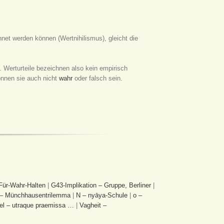
hnet werden können (Wertnihilismus), gleicht die
 Werturteile bezeichnen also kein empirisch
önnen sie auch nicht
wahr
oder falsch sein.
 Für-Wahr-Halten
|
G43-Implikation – Gruppe, Berliner
|
– Münchhausentrilemma
|
N – nyāya-Schule
|
o –
el – utraque praemissa …
|
Vagheit –