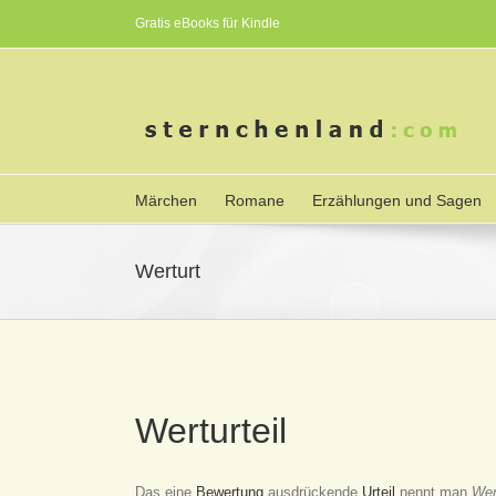
Gratis eBooks für Kindle
Märchen
Romane
Erzählungen und Sagen
Werturt
Werturteil
Das eine
Bewertung
ausdrückende
Urteil
nennt man
Wert