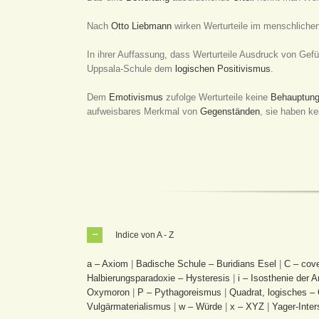
Nach
Otto Liebmann
wirken Werturteile im menschlichen
In ihrer Auffassung, dass Werturteile Ausdruck von Gefü
Uppsala-Schule dem
logischen Positivismus
.
Dem
Emotivismus
zufolge Werturteile keine
Behauptun
aufweisbares Merkmal von
Gegenständen
, sie haben ke
Indice von A - Z
a – Axiom
|
Badische Schule – Buridians Esel
|
C – cov
Halbierungsparadoxie – Hysteresis
|
i – Isosthenie der 
Oxymoron
|
P – Pythagoreismus
|
Quadrat, logisches – 
Vulgärmaterialismus
|
w – Würde
|
x – XYZ
|
Yager-Inter