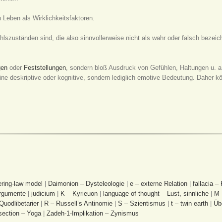
 Leben als Wirklichkeitsfaktoren.
hlszuständen sind, die also sinnvollerweise nicht als wahr oder falsch bezeic
gen
oder
Feststellungen
, sondern bloß Ausdruck von Gefühlen, Haltungen u. a.
ine deskriptive oder kognitive, sondern lediglich emotive Bedeutung. Daher k
ering-law model
|
Daimonion – Dysteleologie
|
e – externe Relation
|
fallacia –
Argumente
|
judicium
|
K – Kyrieuon
|
language of thought – Lust, sinnliche
|
M 
Quodlibetarier
|
R – Russell’s Antinomie
|
S – Szientismus
|
t – twin earth
|
Üb
section – Yoga
|
Zadeh-1-Implikation – Zynismus