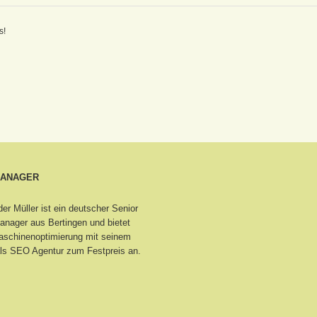
s!
MANAGER
er Müller ist ein deutscher Senior
nager aus Bertingen
und bietet
schinenoptimierung mit seinem
ls SEO Agentur zum Festpreis an.