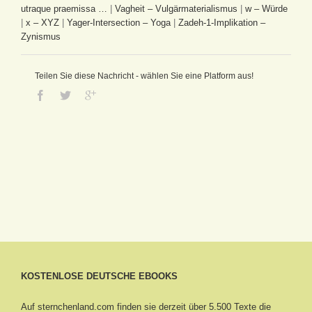
utraque praemissa …
|
Vagheit – Vulgärmaterialismus
|
w – Würde
|
x – XYZ
|
Yager-Intersection – Yoga
|
Zadeh-1-Implikation –
Zynismus
Teilen Sie diese Nachricht - wählen Sie eine Platform aus!
KOSTENLOSE DEUTSCHE EBOOKS
Auf sternchenland.com finden sie derzeit über 5.500 Texte die