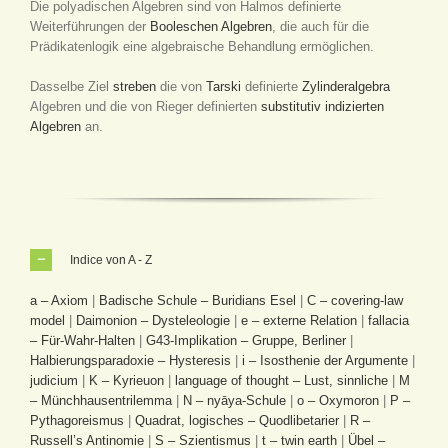
Die polyadischen Algebren sind von Halmos definierte
Weiterführungen der
Booleschen Algebren
, die auch für die
Prädikatenlogik eine algebraische Behandlung ermöglichen.
Dasselbe Ziel
streben
die von
Tarski
definierte
Zylinderalgebra
Algebren und die von Rieger definierten
substitutiv indizierten
Algebren
an.
Indice von A - Z
a – Axiom
|
Badische Schule – Buridians Esel
|
C – covering-law
model
|
Daimonion – Dysteleologie
|
e – externe Relation
|
fallacia
– Für-Wahr-Halten
|
G43-Implikation – Gruppe, Berliner
|
Halbierungsparadoxie – Hysteresis
|
i – Isosthenie der Argumente
|
judicium
|
K – Kyrieuon
|
language of thought – Lust, sinnliche
|
M
– Münchhausentrilemma
|
N – nyāya-Schule
|
o – Oxymoron
|
P –
Pythagoreismus
|
Quadrat, logisches – Quodlibetarier
|
R –
Russell’s Antinomie
|
S – Szientismus
|
t – twin earth
|
Übel –