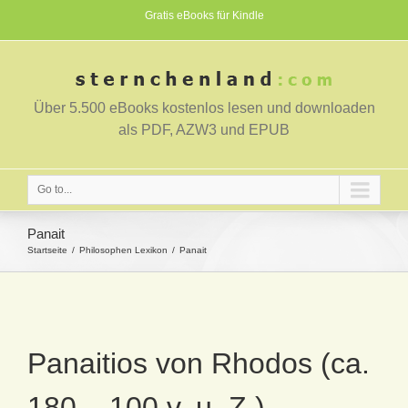
Gratis eBooks für Kindle
Über 5.500 eBooks kostenlos lesen und downloaden
als PDF, AZW3 und EPUB
Go to...
Panait
Startseite
Philosophen Lexikon
Panait
Panaitios von Rhodos (ca.
180 – 100 v. u. Z.)