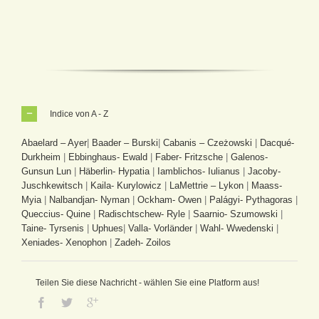
Indice von A - Z
Abaelard – Ayer
|
Baader – Burski
|
Cabanis – Czeżowski
|
Dacqué-
Durkheim
|
Ebbinghaus- Ewald
|
Faber- Fritzsche
|
Galenos-
Gunsun Lun
|
Häberlin- Hypatia
|
Iamblichos- Iulianus
|
Jacoby-
Juschkewitsch
|
Kaila- Kurylowicz
|
LaMettrie – Lykon
|
Maass-
Myia
|
Nalbandjan- Nyman
|
Ockham- Owen
|
Palágyi- Pythagoras
|
Queccius- Quine
|
Radischtschew- Ryle
|
Saarnio- Szumowski
|
Taine- Tyrsenis
|
Uphues
|
Valla- Vorländer
|
Wahl- Wwedenski
|
Xeniades- Xenophon
|
Zadeh- Zoilos
Teilen Sie diese Nachricht - wählen Sie eine Platform aus!