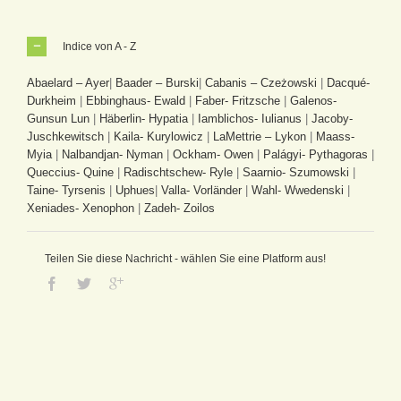
Indice von A - Z
Abaelard – Ayer
|
Baader – Burski
|
Cabanis – Czeżowski
|
Dacqué-
Durkheim
|
Ebbinghaus- Ewald
|
Faber- Fritzsche
|
Galenos-
Gunsun Lun
|
Häberlin- Hypatia
|
Iamblichos- Iulianus
|
Jacoby-
Juschkewitsch
|
Kaila- Kurylowicz
|
LaMettrie – Lykon
|
Maass-
Myia
|
Nalbandjan- Nyman
|
Ockham- Owen
|
Palágyi- Pythagoras
|
Queccius- Quine
|
Radischtschew- Ryle
|
Saarnio- Szumowski
|
Taine- Tyrsenis
|
Uphues
|
Valla- Vorländer
|
Wahl- Wwedenski
|
Xeniades- Xenophon
|
Zadeh- Zoilos
Teilen Sie diese Nachricht - wählen Sie eine Platform aus!