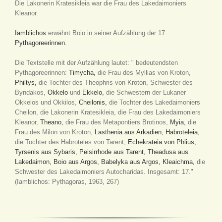
Die Lakonerin Kratesikleia war die Frau des Lakedaimoniers
Kleanor.
Iamblichos
erwähnt Boio in seiner Aufzählung der 17
Pythagoreerinnen.
Die Textstelle mit der Aufzählung lautet: " bedeutendsten
Pythagoreerinnen:
Timycha,
die Frau des Myllias von Kroton,
Philtys,
die Tochter des Theophris von Kroton, Schwester des
Byndakos,
Okkelo
und
Ekkelo,
die Schwestern der Lukaner
Okkelos und Okkilos,
Cheilonis,
die Tochter des Lakedaimoniers
Cheilon, die Lakonerin Kratesikleia, die Frau des Lakedaimoniers
Kleanor,
Theano,
die Frau des Metapontiers Brotinos,
Myia,
die
Frau des Milon von Kroton,
Lasthenia aus Arkadien,
Habroteleia,
die Tochter des Habroteles von Tarent,
Echekrateia von Phlius,
Tyrsenis aus Sybaris,
Peisirrhode aus Tarent,
Theadusa aus
Lakedaimon,
Boio aus Argos,
Babelyka aus Argos,
Kleaichma,
die
Schwester des Lakedaimoniers Autocharidas. Insgesamt: 17."
(Iamblichos: Pythagoras, 1963, 267)