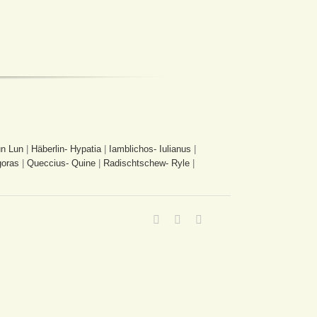
n Lun
|
Häberlin- Hypatia
|
Iamblichos- Iulianus
|
goras
|
Queccius- Quine
|
Radischtschew- Ryle
|