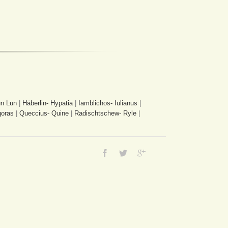
n Lun
|
Häberlin- Hypatia
|
Iamblichos- Iulianus
|
goras
|
Queccius- Quine
|
Radischtschew- Ryle
|