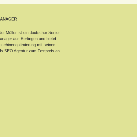
MANAGER
er Müller ist ein deutscher Senior
nager aus Bertingen
und bietet
schinenoptimierung mit seinem
ls SEO Agentur zum Festpreis an.