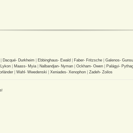
|
Dacqué- Durkheim
|
Ebbinghaus- Ewald
|
Faber- Fritzsche
|
Galenos- Gunsu
 Lykon
|
Maass- Myia
|
Nalbandjan- Nyman
|
Ockham- Owen
|
Palágyi- Pytha
orländer
|
Wahl- Wwedenski
|
Xeniades- Xenophon
|
Zadeh- Zoilos
s!