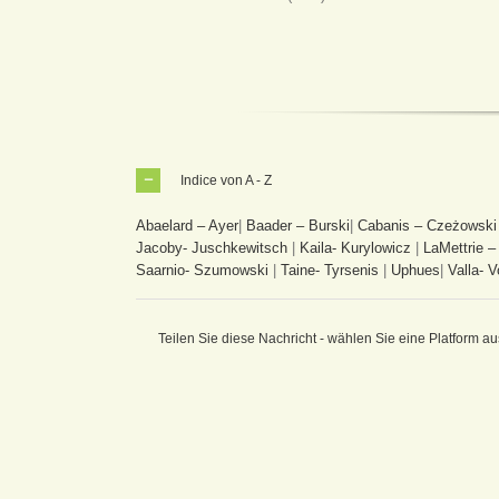
Indice von A - Z
Abaelard – Ayer
|
Baader – Burski
|
Cabanis – Czeżowski
Jacoby- Juschkewitsch
|
Kaila- Kurylowicz
|
LaMettrie –
Saarnio- Szumowski
|
Taine- Tyrsenis
|
Uphues
|
Valla- V
Teilen Sie diese Nachricht - wählen Sie eine Platform au