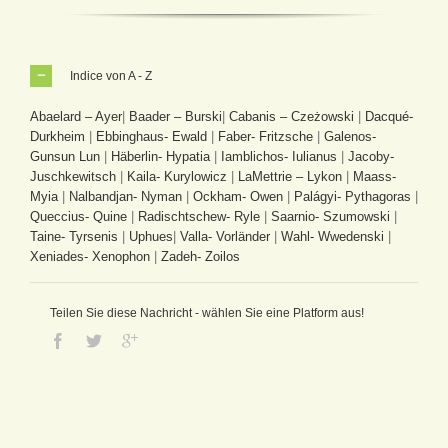
Indice von A - Z
Abaelard – Ayer
|
Baader – Burski
|
Cabanis – Czeżowski
|
Dacqué-
Durkheim
|
Ebbinghaus- Ewald
|
Faber- Fritzsche
|
Galenos-
Gunsun Lun
|
Häberlin- Hypatia
|
Iamblichos- Iulianus
|
Jacoby-
Juschkewitsch
|
Kaila- Kurylowicz
|
LaMettrie – Lykon
|
Maass-
Myia
|
Nalbandjan- Nyman
|
Ockham- Owen
|
Palágyi- Pythagoras
|
Queccius- Quine
|
Radischtschew- Ryle
|
Saarnio- Szumowski
|
Taine- Tyrsenis
|
Uphues
|
Valla- Vorländer
|
Wahl- Wwedenski
|
Xeniades- Xenophon
|
Zadeh- Zoilos
Teilen Sie diese Nachricht - wählen Sie eine Platform aus!