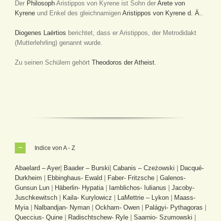
Der
Philosoph
Aristippos von Kyrene ist Sohn der
Arete von
Kyrene
und Enkel des gleichnamigen
Aristippos von Kyrene d. Ä.
.
Diogenes Laërtios
berichtet, dass er Aristippos, der Metrodidakt
(Mutterlehrling) genannt wurde.
Zu seinen Schülern gehört
Theodoros der Atheist
.
Indice von A - Z
Abaelard – Ayer
|
Baader – Burski
|
Cabanis – Czeżowski
|
Dacqué-
Durkheim
|
Ebbinghaus- Ewald
|
Faber- Fritzsche
|
Galenos-
Gunsun Lun
|
Häberlin- Hypatia
|
Iamblichos- Iulianus
|
Jacoby-
Juschkewitsch
|
Kaila- Kurylowicz
|
LaMettrie – Lykon
|
Maass-
Myia
|
Nalbandjan- Nyman
|
Ockham- Owen
|
Palágyi- Pythagoras
|
Queccius- Quine
|
Radischtschew- Ryle
|
Saarnio- Szumowski
|