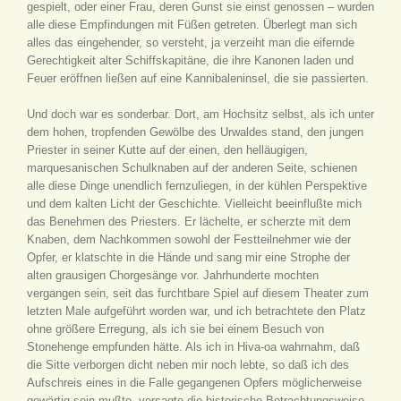
gespielt, oder einer Frau, deren Gunst sie einst genossen – wurden
alle diese Empfindungen mit Füßen getreten. Überlegt man sich
alles das eingehender, so versteht, ja verzeiht man die eifernde
Gerechtigkeit alter Schiffskapitäne, die ihre Kanonen laden und
Feuer eröffnen ließen auf eine Kannibaleninsel, die sie passierten.
Und doch war es sonderbar. Dort, am Hochsitz selbst, als ich unter
dem hohen, tropfenden Gewölbe des Urwaldes stand, den jungen
Priester in seiner Kutte auf der einen, den helläugigen,
marquesanischen Schulknaben auf der anderen Seite, schienen
alle diese Dinge unendlich fernzuliegen, in der kühlen Perspektive
und dem kalten Licht der Geschichte. Vielleicht beeinflußte mich
das Benehmen des Priesters. Er lächelte, er scherzte mit dem
Knaben, dem Nachkommen sowohl der Festteilnehmer wie der
Opfer, er klatschte in die Hände und sang mir eine Strophe der
alten grausigen Chorgesänge vor. Jahrhunderte mochten
vergangen sein, seit das furchtbare Spiel auf diesem Theater zum
letzten Male aufgeführt worden war, und ich betrachtete den Platz
ohne größere Erregung, als ich sie bei einem Besuch von
Stonehenge empfunden hätte. Als ich in Hiva-oa wahrnahm, daß
die Sitte verborgen dicht neben mir noch lebte, so daß ich des
Aufschreis eines in die Falle gegangenen Opfers möglicherweise
gewärtig sein mußte, versagte die historische Betrachtungsweise