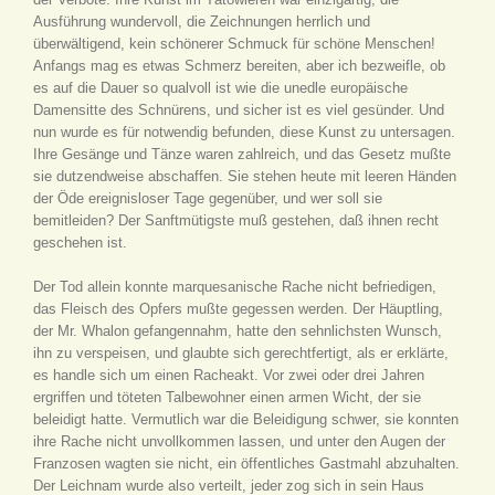
Ausführung wundervoll, die Zeichnungen herrlich und
überwältigend, kein schönerer Schmuck für schöne Menschen!
Anfangs mag es etwas Schmerz bereiten, aber ich bezweifle, ob
es auf die Dauer so qualvoll ist wie die unedle europäische
Damensitte des Schnürens, und sicher ist es viel gesünder. Und
nun wurde es für notwendig befunden, diese Kunst zu untersagen.
Ihre Gesänge und Tänze waren zahlreich, und das Gesetz mußte
sie dutzendweise abschaffen. Sie stehen heute mit leeren Händen
der Öde ereignisloser Tage gegenüber, und wer soll sie
bemitleiden? Der Sanftmütigste muß gestehen, daß ihnen recht
geschehen ist.
Der Tod allein konnte marquesanische Rache nicht befriedigen,
das Fleisch des Opfers mußte gegessen werden. Der Häuptling,
der Mr. Whalon gefangennahm, hatte den sehnlichsten Wunsch,
ihn zu verspeisen, und glaubte sich gerechtfertigt, als er erklärte,
es handle sich um einen Racheakt. Vor zwei oder drei Jahren
ergriffen und töteten Talbewohner einen armen Wicht, der sie
beleidigt hatte. Vermutlich war die Beleidigung schwer, sie konnten
ihre Rache nicht unvollkommen lassen, und unter den Augen der
Franzosen wagten sie nicht, ein öffentliches Gastmahl abzuhalten.
Der Leichnam wurde also verteilt, jeder zog sich in sein Haus