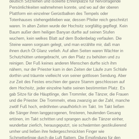
deutlich Sitzreihen und isolierte Ehrenplätze für hervorragende
Persönlichkeiten wahrnehmen konnte, und wo auf der oberen
Plattform ein einzelner Gerüstbalken des Tempels oder
Totenhauses stehengeblieben war, dessen Pfeiler reich geschnitzt
waren. In alten Zeiten wurde der Hochsitz sorgfältig gepflegt. Kein
Baum außer dem heiligen Banyan durfte auf seinen Stufen
wuchern, kein welkes Blatt auf dem Bodenbelag verfaulen. Die
Steine waren sorgsam gelegt, und man erzählte mir, daß man
ihnen durch Öl Glanz verlieh. Auf allen Seiten waren Wächter in
Schutzhütten untergebracht, um den Platz zu behüten und zu
reinigen. Der Fuß keines anderen Menschen durfte sich ihm
nähern, nur der Priester kam in den Zeiten der Läufe zum Schlafe
dorthin und träumte vielleicht von seiner gottlosen Sendung. Aber
zur Zeit des Festes erschien der ganze Stamm geschlossen auf
dem Hochsitz, jeder einzelne hatte seinen bestimmten Platz. Es
gab Sitze für die Häuptlinge, den Trommler, die Tänzer, die Frauen
und die Priester. Die Trommeln, etwa zwanzig an der Zahl, manche
zwölf Fuß hoch, erdröhnten unaufhörlich im Takt. Im Takt ließen
die Sänger ihren langgezogenen, finsteren, heulenden Gesang
ertönen, im Takt schritten und sprangen auch die Tänzer einher,
wunderbar zierlich, herausgeputzt, sie schwärmten gestikulierend
umher und ließen ihre federgeschmückten Finger wie
Schmetterlinge durch die Luft flattern. Die Empfindung für den