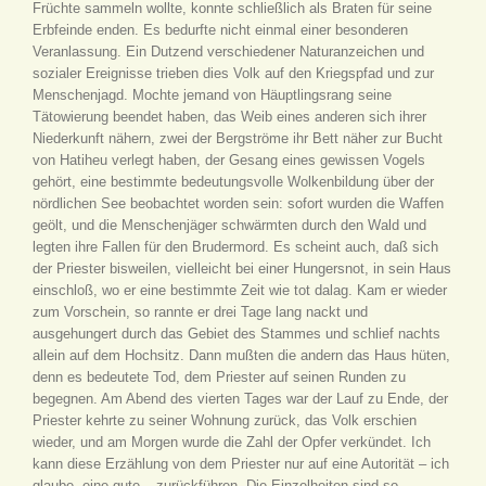
Früchte sammeln wollte, konnte schließlich als Braten für seine
Erbfeinde enden. Es bedurfte nicht einmal einer besonderen
Veranlassung. Ein Dutzend verschiedener Naturanzeichen und
sozialer Ereignisse trieben dies Volk auf den Kriegspfad und zur
Menschenjagd. Mochte jemand von Häuptlingsrang seine
Tätowierung beendet haben, das Weib eines anderen sich ihrer
Niederkunft nähern, zwei der Bergströme ihr Bett näher zur Bucht
von Hatiheu verlegt haben, der Gesang eines gewissen Vogels
gehört, eine bestimmte bedeutungsvolle Wolkenbildung über der
nördlichen See beobachtet worden sein: sofort wurden die Waffen
geölt, und die Menschenjäger schwärmten durch den Wald und
legten ihre Fallen für den Brudermord. Es scheint auch, daß sich
der Priester bisweilen, vielleicht bei einer Hungersnot, in sein Haus
einschloß, wo er eine bestimmte Zeit wie tot dalag. Kam er wieder
zum Vorschein, so rannte er drei Tage lang nackt und
ausgehungert durch das Gebiet des Stammes und schlief nachts
allein auf dem Hochsitz. Dann mußten die andern das Haus hüten,
denn es bedeutete Tod, dem Priester auf seinen Runden zu
begegnen. Am Abend des vierten Tages war der Lauf zu Ende, der
Priester kehrte zu seiner Wohnung zurück, das Volk erschien
wieder, und am Morgen wurde die Zahl der Opfer verkündet. Ich
kann diese Erzählung von dem Priester nur auf eine Autorität – ich
glaube, eine gute – zurückführen. Die Einzelheiten sind so