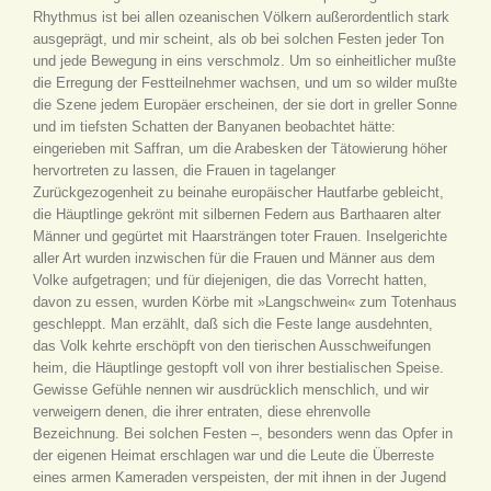
Rhythmus ist bei allen ozeanischen Völkern außerordentlich stark
ausgeprägt, und mir scheint, als ob bei solchen Festen jeder Ton
und jede Bewegung in eins verschmolz. Um so einheitlicher mußte
die Erregung der Festteilnehmer wachsen, und um so wilder mußte
die Szene jedem Europäer erscheinen, der sie dort in greller Sonne
und im tiefsten Schatten der Banyanen beobachtet hätte:
eingerieben mit Saffran, um die Arabesken der Tätowierung höher
hervortreten zu lassen, die Frauen in tagelanger
Zurückgezogenheit zu beinahe europäischer Hautfarbe gebleicht,
die Häuptlinge gekrönt mit silbernen Federn aus Barthaaren alter
Männer und gegürtet mit Haarsträngen toter Frauen. Inselgerichte
aller Art wurden inzwischen für die Frauen und Männer aus dem
Volke aufgetragen; und für diejenigen, die das Vorrecht hatten,
davon zu essen, wurden Körbe mit »Langschwein« zum Totenhaus
geschleppt. Man erzählt, daß sich die Feste lange ausdehnten,
das Volk kehrte erschöpft von den tierischen Ausschweifungen
heim, die Häuptlinge gestopft voll von ihrer bestialischen Speise.
Gewisse Gefühle nennen wir ausdrücklich menschlich, und wir
verweigern denen, die ihrer entraten, diese ehrenvolle
Bezeichnung. Bei solchen Festen –, besonders wenn das Opfer in
der eigenen Heimat erschlagen war und die Leute die Überreste
eines armen Kameraden verspeisten, der mit ihnen in der Jugend