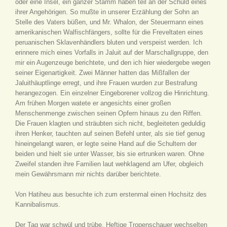
oder eine Insel, ein ganzer Stamm haben teil an der Schuld eines
ihrer Angehörigen. So mußte in unserer Erzählung der Sohn an
Stelle des Vaters büßen, und Mr. Whalon, der Steuermann eines
amerikanischen Walfischfängers, sollte für die Freveltaten eines
peruanischen Sklavenhändlers bluten und verspeist werden. Ich
erinnere mich eines Vorfalls in Jaluit auf der Marschallgruppe, den
mir ein Augenzeuge berichtete, und den ich hier wiedergebe wegen
seiner Eigenartigkeit. Zwei Männer hatten das Mißfallen der
Jaluithäuptlinge erregt, und ihre Frauen wurden zur Bestrafung
herangezogen. Ein einzelner Eingeborener vollzog die Hinrichtung.
Am frühen Morgen watete er angesichts einer großen
Menschenmenge zwischen seinen Opfern hinaus zu den Riffen.
Die Frauen klagten und sträubten sich nicht, begleiteten geduldig
ihren Henker, tauchten auf seinen Befehl unter, als sie tief genug
hineingelangt waren, er legte seine Hand auf die Schultern der
beiden und hielt sie unter Wasser, bis sie ertrunken waren. Ohne
Zweifel standen ihre Familien laut wehklagend am Ufer, obgleich
mein Gewährsmann mir nichts darüber berichtete.
Von Hatiheu aus besuchte ich zum erstenmal einen Hochsitz des
Kannibalismus.
Der Tag war schwül und trübe. Heftige Tropenschauer wechselten