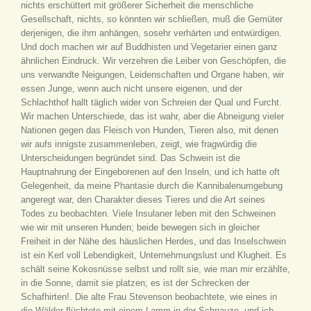
nichts erschüttert mit größerer Sicherheit die menschliche
Gesellschaft, nichts, so könnten wir schließen, muß die Gemüter
derjenigen, die ihm anhängen, sosehr verhärten und entwürdigen.
Und doch machen wir auf Buddhisten und Vegetarier einen ganz
ähnlichen Eindruck. Wir verzehren die Leiber von Geschöpfen, die
uns verwandte Neigungen, Leidenschaften und Organe haben, wir
essen Junge, wenn auch nicht unsere eigenen, und der
Schlachthof hallt täglich wider von Schreien der Qual und Furcht.
Wir machen Unterschiede, das ist wahr, aber die Abneigung vieler
Nationen gegen das Fleisch von Hunden, Tieren also, mit denen
wir aufs innigste zusammenleben, zeigt, wie fragwürdig die
Unterscheidungen begründet sind. Das Schwein ist die
Hauptnahrung der Eingeborenen auf den Inseln, und ich hatte oft
Gelegenheit, da meine Phantasie durch die Kannibalenumgebung
angeregt war, den Charakter dieses Tieres und die Art seines
Todes zu beobachten. Viele Insulaner leben mit den Schweinen
wie wir mit unseren Hunden; beide bewegen sich in gleicher
Freiheit in der Nähe des häuslichen Herdes, und das Inselschwein
ist ein Kerl voll Lebendigkeit, Unternehmungslust und Klugheit. Es
schält seine Kokosnüsse selbst und rollt sie, wie man mir erzählte,
in die Sonne, damit sie platzen; es ist der Schrecken der
Schafhirten!. Die alte Frau Stevenson beobachtete, wie eines in
die Wälder flüchtete mit einem Lamm in der Schnauze, und ich