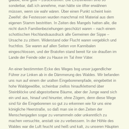
sonderbar, daß ich annehme, man hätte sie öfter erwähnen
müssen, wenn sie wahr wären. Über einen Punkt scheint kein
Zweifel: die Festessen wurden manchmal mit Material aus dem
eigenen Stamm bestritten. In Zeiten des Mangels hatten alle, die
nicht durch Familienbeziehungen geschützt waren – nach einem
schottischen Hochlandsausdruck alle Gemeinen der Sippe –
Ursache zu zittern. Widerstand oder Flucht waren vergeblich und
fruchtlos. Sie waren auf allen Seiten von Kannibalen
eingeschlossen, und der Bratofen stand bereit für sie draußen im
Lande der Feinde oder zu Hause im Tal ihrer Väter.
An einer bestimmten Ecke des Weges bog unser jugendlicher
Führer zur Linken ab in die Dämmerung des Waldes. Wir befanden
uns nun auf einem der uralten Eingeborenenpfade, eingebettet in
hohe Waldgewölbe, scheinbar ziellos hinaufkletternd über
Steinblöcke und abgestorbene Bäume, aber der Junge wand sich
ein und aus, hinauf und hinunter, ohne Zögern, denn diese Wege
sind für die Eingeborenen so gut zu erkennen wie für uns eine
königliche Heerstraße, so daß man sie in den Zeiten der
Menschenjagden sogar zu verrammeln oder unkenntlich zu
machen versuchte, anstatt sie zu verbessern. In der Höhle des
Waldes war die Luft feucht und heiß und kalt, zu unseren Häupten