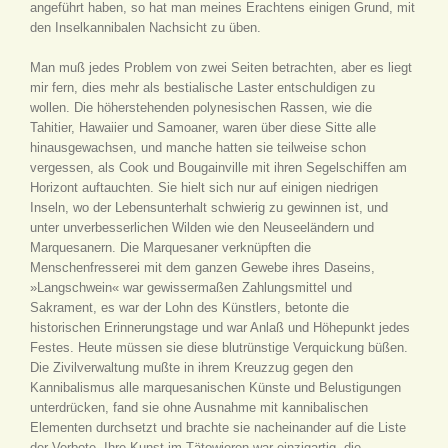
angeführt haben, so hat man meines Erachtens einigen Grund, mit
den Inselkannibalen Nachsicht zu üben.
Man muß jedes Problem von zwei Seiten betrachten, aber es liegt
mir fern, dies mehr als bestialische Laster entschuldigen zu
wollen. Die höherstehenden polynesischen Rassen, wie die
Tahitier, Hawaiier und Samoaner, waren über diese Sitte alle
hinausgewachsen, und manche hatten sie teilweise schon
vergessen, als Cook und Bougainville mit ihren Segelschiffen am
Horizont auftauchten. Sie hielt sich nur auf einigen niedrigen
Inseln, wo der Lebensunterhalt schwierig zu gewinnen ist, und
unter unverbesserlichen Wilden wie den Neuseeländern und
Marquesanern. Die Marquesaner verknüpften die
Menschenfresserei mit dem ganzen Gewebe ihres Daseins,
»Langschwein« war gewissermaßen Zahlungsmittel und
Sakrament, es war der Lohn des Künstlers, betonte die
historischen Erinnerungstage und war Anlaß und Höhepunkt jedes
Festes. Heute müssen sie diese blutrünstige Verquickung büßen.
Die Zivilverwaltung mußte in ihrem Kreuzzug gegen den
Kannibalismus alle marquesanischen Künste und Belustigungen
unterdrücken, fand sie ohne Ausnahme mit kannibalischen
Elementen durchsetzt und brachte sie nacheinander auf die Liste
der Verbote. Ihre Kunst im Tätowieren war einzigartig, die