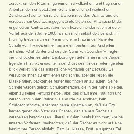
zurück, um den Ritus im geheimen zu vollziehen, und trug seinen
Anteil an dem entsetzlichen Gericht in einer schwedischen
Zündholzschachtel heim. Der Barbarismus des Dramas und die
europäischen Gebrauchsgegenstände bieten der Phantasie Bilder
ungeheuren Kontrastes. Aber noch bezeichnender ist ein anderer
Vorfall aus dem Jahre 1888, als ich mich selbst dort befand. Im
Frühling trieben sich ein Mann und eine Frau in der Nähe der
Schule von Hiva-oa umher, bis sie ein bestimmtes Kind allein
antrafen. »Bist du der und der, der Sohn von Soundso?« fragten
sie und lockten es unter Liebkosungen tiefer hinein in die Wälder.
Irgendein Instinkt erwachte in der Brust des Kindes, oder irgendein
Blick verriet ihm das entsetzliche Vorhaben der Betrüger. Es
versuchte ihnen zu entfliehen und schrie, aber sie ließen die
Maske fallen, packten es fester und fingen an zu laufen. Seine
Schreie wurden gehört, Schulkameraden, die in der Nähe spielten,
eilten zu seiner Rettung herbei, aber das grausame Paar floh und
verschwand in den Wäldern. Es wurde nie ermittelt, kein
Strafgericht folgte, aber man nahm allgemein an, daß sie Groll
hegten gegen den Vater des Knaben, den sie aus Rache zu
verspeisen beschlossen. Überall auf den Inseln kann man, wie bei
unseren Vorfahren, beobachten, daß der Rächer es nicht auf eine
bestimmte Person absieht. Familie, Klasse, Dorf, ein ganzes Tal