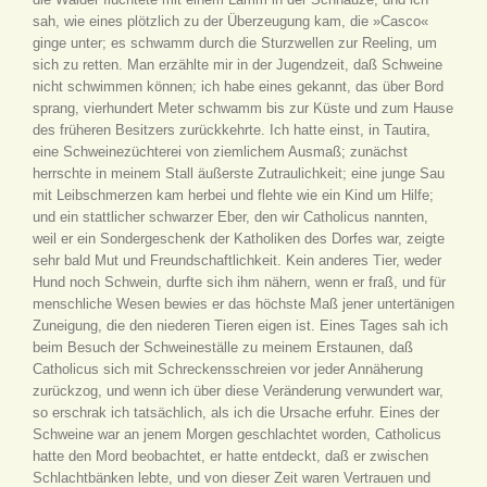
sah, wie eines plötzlich zu der Überzeugung kam, die »Casco«
ginge unter; es schwamm durch die Sturzwellen zur Reeling, um
sich zu retten. Man erzählte mir in der Jugendzeit, daß Schweine
nicht schwimmen können; ich habe eines gekannt, das über Bord
sprang, vierhundert Meter schwamm bis zur Küste und zum Hause
des früheren Besitzers zurückkehrte. Ich hatte einst, in Tautira,
eine Schweinezüchterei von ziemlichem Ausmaß; zunächst
herrschte in meinem Stall äußerste Zutraulichkeit; eine junge Sau
mit Leibschmerzen kam herbei und flehte wie ein Kind um Hilfe;
und ein stattlicher schwarzer Eber, den wir Catholicus nannten,
weil er ein Sondergeschenk der Katholiken des Dorfes war, zeigte
sehr bald Mut und Freundschaftlichkeit. Kein anderes Tier, weder
Hund noch Schwein, durfte sich ihm nähern, wenn er fraß, und für
menschliche Wesen bewies er das höchste Maß jener untertänigen
Zuneigung, die den niederen Tieren eigen ist. Eines Tages sah ich
beim Besuch der Schweineställe zu meinem Erstaunen, daß
Catholicus sich mit Schreckensschreien vor jeder Annäherung
zurückzog, und wenn ich über diese Veränderung verwundert war,
so erschrak ich tatsächlich, als ich die Ursache erfuhr. Eines der
Schweine war an jenem Morgen geschlachtet worden, Catholicus
hatte den Mord beobachtet, er hatte entdeckt, daß er zwischen
Schlachtbänken lebte, und von dieser Zeit waren Vertrauen und