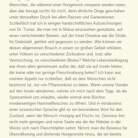
Menschen, die während einer Hungersnot verspeist worden seien,
aber das besagt nichts für mich, denn ähnliche Dinge geschahen
unter demselben Druck bei allen Rassen und Generationen.
Schließlich traf ich in einigen handschriftlichen Aufzeichnungen
von Dr. Turner, die man mir in Malua einzusehen gestattete, auf
einen vernichtenden Beweis: auf der Insel Onoatoa war die Strafe
für Diebstahl, getötet und gegessen zu werden. Wie können wir
diesen allgemeinen Brauch in einem so großen Gebiet erklären,
unter Völkern so verschiedener Zivilisation und, trotz aller
Vermischung, so verschiedenen Blutes? Welche Lebensbedingung
war ihnen allen gemeinsam außer der, daß sie auf Inseln lebten,
die keine oder nur geringe Fleischnahrung boten? Ich kann aus
meinem Appetit nur schließen, daß es dem Menschen nicht
bestimmt ist, nur von Pflanzenkost zu leben. Wenn unsere Vorräte
auf den Inseln abnahmen, sehnte ich mich nach dem Tage, da die
Sparsamkeit uns erlaubte, wieder einmal eine Büchse
minderwertigen Hammelfleisches zu öffnen. Und in mindestens
einer ozeanischen Sprache gibt es ein besonderes Wort für den
Zustand, wenn der Mensch »hungrig auf Fisch« ist, Gemüse ihm
nicht mehr genügen und seine Seele wie die der Hebräer in der
Wüste sich nach Fleischtöpfen sehnt. Nimmt man die Beweise für
Übervölkerung und drohende Hungersnöte hinzu, die wir bereits