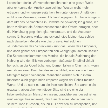
Lebenslust dahin. Wir verschonten ihn noch eine ganze Weile,
aber er konnte den Anblick zweibeiniger Wesen nicht mehr
ertragen, und wir unsererseits konnten unter diesen Umständen
nicht ohne Verwirrung seinen Blicken begegnen. Ich habe übrigens
dem Akt des Schlachtens in Hörweite beigewohnt; ich glaube, ich
hätte vielleicht die Schmerzensschreie des Opfers ertragen, aber
die Hinrichtung ging nicht glatt vonstatten, und der Ausdruck
seines Entsetzens wirkte ansteckend: dies kleine Herz schlug
nach derselben Melodie wie das unsere. Auf solchen
»Fundamenten des Schreckens« ruht das Leben des Europäers,
und doch gehört der Europäer zu den weniger grausamen Rassen.
Die Schreckenskammer des Mordes, die brutale Zurichtung der
Nahrung wird den Blicken verborgen; äußerste Empfindlichkeit
herrscht an der Oberfläche, und Damen fallen in Ohnmacht, wenn
man ihnen einen Bruchteil dessen schildert, was sie von ihren
Metzgern täglich verlangen. Menschen werden sich in ihrem
Innersten auch gegen mich empören wegen der Roheit meiner
Worte. Und so steht es um die Inselkannibalen. Sie waren nicht
grausam; abgesehen von dieser Sitte sind sie eine der
liebenswürdigsten Menschenrassen; geradeheraus gesagt ist es
weit weniger hassenswert, das Fleisch eines Menschen nach
seinem Tode zu essen, als ihn zu Lebzeiten zu unterjochen, und