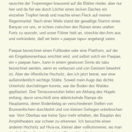
rauschte der Tropenregen brausend auf die Blätter nieder, aber nur
hier und da fiel wie durch Löcher eines lecken Daches ein
einzelner Tropfen herab und machte einen Fleck auf meinen
Regenmantel. Nach einer Weile stand der gewaltige Stamm eines
Banyan vor uns, er schien zwischen den Ruinen eines uralten
Forts zu wurzeln, und unser Führer hielt an, streckte den Arm aus
und verkündete, daß wir beim »
paepae tapu
« angelangt seien.
Paepae bezeichnet einen Fußboden oder eine Plattform, auf der
ein Eingeborenenhaus errichtet wird, und selbst solch ein Paepae,
ein »
paepae hae
«, kann in einem gewissen Sinne als tabu
bezeichnet werden, wenn es verlassen und von Geistern bewohnt
ist. Aber der öffentliche Hochsitz, den ich jetzt betrat, war eine
außerordentlich wichtige Stätte. Soweit mein Auge das dichte
Unterholz durchdringen konnte, war der Boden des Waldes
gepflastert. Drei Terrassenstufen liefen am Abhang des Hügels
entlang; davor umschloß eine abbröckelnde Rampe die
Hauptarena, deren Bodenbelag an verschiedenen Stellen von
Brunnenlöchern durchbohrt und von kleinen Gehegen unterbrochen
war. Vom Oberbau war keine Spur mehr erhalten, der Bauplan des
Amphitheaters war schwer zu erkennen. Ich besuchte einen
anderen Hochsitz auf Hiva-oa, kleiner aber vollkommener, wo man