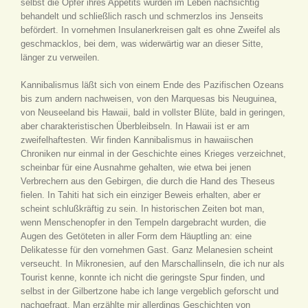
selbst die Opfer ihres Appetits wurden im Leben nachsichtig
behandelt und schließlich rasch und schmerzlos ins Jenseits
befördert. In vornehmen Insulanerkreisen galt es ohne Zweifel als
geschmacklos, bei dem, was widerwärtig war an dieser Sitte,
länger zu verweilen.
Kannibalismus läßt sich von einem Ende des Pazifischen Ozeans
bis zum andern nachweisen, von den Marquesas bis Neuguinea,
von Neuseeland bis Hawaii, bald in vollster Blüte, bald in geringen,
aber charakteristischen Überbleibseln. In Hawaii ist er am
zweifelhaftesten. Wir finden Kannibalismus in hawaiischen
Chroniken nur einmal in der Geschichte eines Krieges verzeichnet,
scheinbar für eine Ausnahme gehalten, wie etwa bei jenen
Verbrechern aus den Gebirgen, die durch die Hand des Theseus
fielen. In Tahiti hat sich ein einziger Beweis erhalten, aber er
scheint schlußkräftig zu sein. In historischen Zeiten bot man,
wenn Menschenopfer in den Tempeln dargebracht wurden, die
Augen des Getöteten in aller Form dem Häuptling an: eine
Delikatesse für den vornehmen Gast. Ganz Melanesien scheint
verseucht. In Mikronesien, auf den Marschallinseln, die ich nur als
Tourist kenne, konnte ich nicht die geringste Spur finden, und
selbst in der Gilbertzone habe ich lange vergeblich geforscht und
nachgefragt. Man erzählte mir allerdings Geschichten von