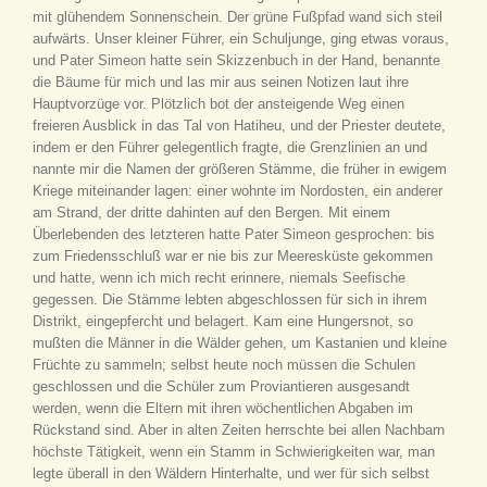
mit glühendem Sonnenschein. Der grüne Fußpfad wand sich steil
aufwärts. Unser kleiner Führer, ein Schuljunge, ging etwas voraus,
und Pater Simeon hatte sein Skizzenbuch in der Hand, benannte
die Bäume für mich und las mir aus seinen Notizen laut ihre
Hauptvorzüge vor. Plötzlich bot der ansteigende Weg einen
freieren Ausblick in das Tal von Hatiheu, und der Priester deutete,
indem er den Führer gelegentlich fragte, die Grenzlinien an und
nannte mir die Namen der größeren Stämme, die früher in ewigem
Kriege miteinander lagen: einer wohnte im Nordosten, ein anderer
am Strand, der dritte dahinten auf den Bergen. Mit einem
Überlebenden des letzteren hatte Pater Simeon gesprochen: bis
zum Friedensschluß war er nie bis zur Meeresküste gekommen
und hatte, wenn ich mich recht erinnere, niemals Seefische
gegessen. Die Stämme lebten abgeschlossen für sich in ihrem
Distrikt, eingepfercht und belagert. Kam eine Hungersnot, so
mußten die Männer in die Wälder gehen, um Kastanien und kleine
Früchte zu sammeln; selbst heute noch müssen die Schulen
geschlossen und die Schüler zum Proviantieren ausgesandt
werden, wenn die Eltern mit ihren wöchentlichen Abgaben im
Rückstand sind. Aber in alten Zeiten herrschte bei allen Nachbarn
höchste Tätigkeit, wenn ein Stamm in Schwierigkeiten war, man
legte überall in den Wäldern Hinterhalte, und wer für sich selbst