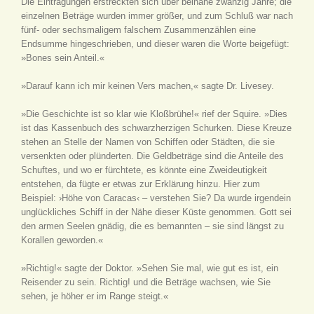
Die Eintragungen erstreckten sich über beinahe zwanzig Jahre; die
einzelnen Beträge wurden immer größer, und zum Schluß war nach
fünf- oder sechsmaligem falschem Zusammenzählen eine
Endsumme hingeschrieben, und dieser waren die Worte beigefügt:
»Bones sein Anteil.«
»Darauf kann ich mir keinen Vers machen,« sagte Dr. Livesey.
»Die Geschichte ist so klar wie Kloßbrühe!« rief der Squire. »Dies
ist das Kassenbuch des schwarzherzigen Schurken. Diese Kreuze
stehen an Stelle der Namen von Schiffen oder Städten, die sie
versenkten oder plünderten. Die Geldbeträge sind die Anteile des
Schuftes, und wo er fürchtete, es könnte eine Zweideutigkeit
entstehen, da fügte er etwas zur Erklärung hinzu. Hier zum
Beispiel: ›Höhe von Caracas‹ – verstehen Sie? Da wurde irgendein
unglückliches Schiff in der Nähe dieser Küste genommen. Gott sei
den armen Seelen gnädig, die es bemannten – sie sind längst zu
Korallen geworden.«
»Richtig!« sagte der Doktor. »Sehen Sie mal, wie gut es ist, ein
Reisender zu sein. Richtig! und die Beträge wachsen, wie Sie
sehen, je höher er im Range steigt.«