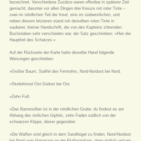
bezeichnet. Verschiedene Zusätze waren offenbar in späterer Zeit
gemacht; darunter vor allen Dingen drei Kreuze mit roter Tinte –
zwei im nördlichen Teil der Insel, eins im südwestlichen, und
neben diesem letzteren stand mit derselben roten Tinte in
sauberer, kleiner Handschrift, die von des Kapteins zitternden
Buchstaben sehr verschieden war, der Satz geschrieben: »Hier der
Hauptteil des Schatzes.«
Auf der Rückseite der Karte hatte dieselbe Hand folgende
Weisungen geschrieben:
»Großer Baum, Staffel des Fernrohrs, Nord-Nordost bei Nord.
»Skelettinsel Ost-Südost bei Ost.
»Zehn Fuß.
»Das Barrensilber ist in der nördlichen Grube; du findest es am
Abhang des östlichen Gipfels, zehn Faden südlich von der
schwarzen Klippe, dieser gegenüber.
»Die Waffen sind gleich in dem Sandhügel zu finden, Nord-Nordost
bei Nord vom Vorsprung an der Flußmündung, dann östlich und ein