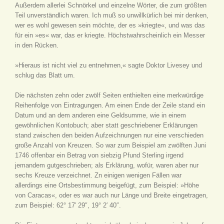
Außerdem allerlei Schnörkel und einzelne Wörter, die zum größten
Teil unverständlich waren. Ich muß so unwillkürlich bei mir denken,
wer es wohl gewesen sein möchte, der es »kriegte«, und was das
für ein »es« war, das er kriegte. Höchstwahrscheinlich ein Messer
in den Rücken.
»Hieraus ist nicht viel zu entnehmen,« sagte Doktor Livesey und
schlug das Blatt um.
Die nächsten zehn oder zwölf Seiten enthielten eine merkwürdige
Reihenfolge von Eintragungen. Am einen Ende der Zeile stand ein
Datum und an dem anderen eine Geldsumme, wie in einem
gewöhnlichen Kontobuch; aber statt geschriebener Erklärungen
stand zwischen den beiden Aufzeichnungen nur eine verschieden
große Anzahl von Kreuzen. So war zum Beispiel am zwölften Juni
1746 offenbar ein Betrag von siebzig Pfund Sterling irgend
jemandem gutgeschrieben; als Erklärung, wofür, waren aber nur
sechs Kreuze verzeichnet. Zn einigen wenigen Fällen war
allerdings eine Ortsbestimmung beigefügt, zum Beispiel: »Höhe
von Caracas«, oder es war auch nur Länge und Breite eingetragen,
zum Beispiel: 62° 17′ 29″, 19° 2′ 40″.