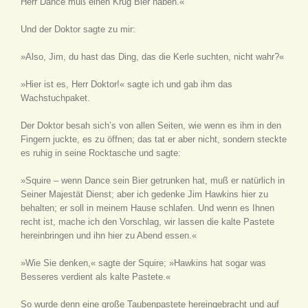
Herr Dance muß einen Krug Bier haben.«
Und der Doktor sagte zu mir:
»Also, Jim, du hast das Ding, das die Kerle suchten, nicht wahr?«
»Hier ist es, Herr Doktor!« sagte ich und gab ihm das
Wachstuchpaket.
Der Doktor besah sich’s von allen Seiten, wie wenn es ihm in den
Fingern juckte, es zu öffnen; das tat er aber nicht, sondern steckte
es ruhig in seine Rocktasche und sagte:
»Squire – wenn Dance sein Bier getrunken hat, muß er natürlich in
Seiner Majestät Dienst; aber ich gedenke Jim Hawkins hier zu
behalten; er soll in meinem Hause schlafen. Und wenn es Ihnen
recht ist, mache ich den Vorschlag, wir lassen die kalte Pastete
hereinbringen und ihn hier zu Abend essen.«
»Wie Sie denken,« sagte der Squire; »Hawkins hat sogar was
Besseres verdient als kalte Pastete.«
So wurde denn eine große Taubenpastete hereingebracht und auf