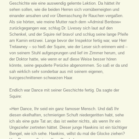
Geschichte wie eine auswendig gelernte Lektion. Da hättet ihr
sehen sollen, wie die beiden Herren sich vornüberneigten und
einander ansahen und vor Überraschung ihr Rauchen vergaßen.
Als sie hörten, wie meine Mutter nach dem »Admiral Benbow«
zurückgegangen war, schlug Dr. Livesey sich laut auf den
Schenkel, und der Squire rief bravo! und schlug seine lange Pfeife
am Kamin entzwei. Lange bevor der Inspektor fertig war, war Herr
Trelawney – so hieß der Squire, wie der Leser sich erinnern wird –
von seinem Stuhl aufgesprungen und lief im Zimmer herum, und
der Doktor hatte, wie wenn er auf diese Weise besser hören
könnte, seine gepuderte Perücke abgenommen. So saß er da und
sah wirklich sehr sonderbar aus mit seinem eigenen,
kurzgeschnittenen schwarzen Haar.
Endlich war Dance mit seiner Geschichte fertig. Da sagte der
Squire:
»Herr Dance, Ihr seid ein ganz famoser Mensch. Und daß Ihr
diesen ekelhaften, schmierigen Schuft niedergeritten habt, sehe
ich als eine gute Tat an; das ist weiter nichts, als wenn Ihr ein
Ungeziefer zertreten hättet. Dieser junge Hawkins ist ein tüchtiger
Bengel, wie ich sehe. Hawkins, willst du mal die Glocke ziehen?