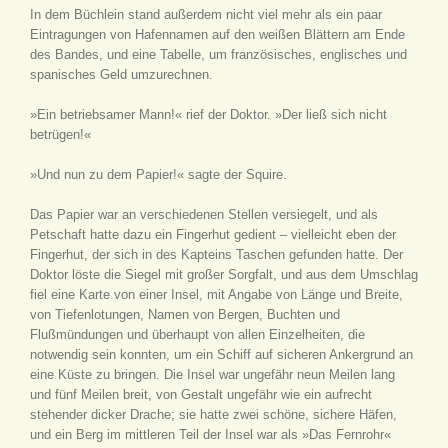
In dem Büchlein stand außerdem nicht viel mehr als ein paar
Eintragungen von Hafennamen auf den weißen Blättern am Ende
des Bandes, und eine Tabelle, um französisches, englisches und
spanisches Geld umzurechnen.
»Ein betriebsamer Mann!« rief der Doktor. »Der ließ sich nicht
betrügen!«
»Und nun zu dem Papier!« sagte der Squire.
Das Papier war an verschiedenen Stellen versiegelt, und als
Petschaft hatte dazu ein Fingerhut gedient – vielleicht eben der
Fingerhut, der sich in des Kapteins Taschen gefunden hatte. Der
Doktor löste die Siegel mit großer Sorgfalt, und aus dem Umschlag
fiel eine Karte von einer Insel, mit Angabe von Länge und Breite,
von Tiefenlotungen, Namen von Bergen, Buchten und
Flußmündungen und überhaupt von allen Einzelheiten, die
notwendig sein konnten, um ein Schiff auf sicheren Ankergrund an
eine Küste zu bringen. Die Insel war ungefähr neun Meilen lang
und fünf Meilen breit, von Gestalt ungefähr wie ein aufrecht
stehender dicker Drache; sie hatte zwei schöne, sichere Häfen,
und ein Berg im mittleren Teil der Insel war als »Das Fernrohr«