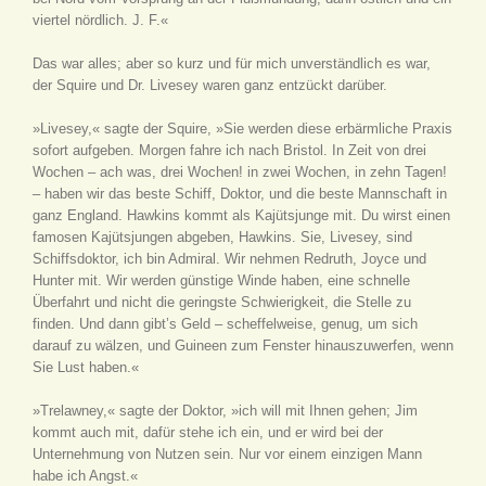
viertel nördlich. J. F.«
Das war alles; aber so kurz und für mich unverständlich es war,
der Squire und Dr. Livesey waren ganz entzückt darüber.
»Livesey,« sagte der Squire, »Sie werden diese erbärmliche Praxis
sofort aufgeben. Morgen fahre ich nach Bristol. In Zeit von drei
Wochen – ach was, drei Wochen! in zwei Wochen, in zehn Tagen!
– haben wir das beste Schiff, Doktor, und die beste Mannschaft in
ganz England. Hawkins kommt als Kajütsjunge mit. Du wirst einen
famosen Kajütsjungen abgeben, Hawkins. Sie, Livesey, sind
Schiffsdoktor, ich bin Admiral. Wir nehmen Redruth, Joyce und
Hunter mit. Wir werden günstige Winde haben, eine schnelle
Überfahrt und nicht die geringste Schwierigkeit, die Stelle zu
finden. Und dann gibt’s Geld – scheffelweise, genug, um sich
darauf zu wälzen, und Guineen zum Fenster hinauszuwerfen, wenn
Sie Lust haben.«
»Trelawney,« sagte der Doktor, »ich will mit Ihnen gehen; Jim
kommt auch mit, dafür stehe ich ein, und er wird bei der
Unternehmung von Nutzen sein. Nur vor einem einzigen Mann
habe ich Angst.«