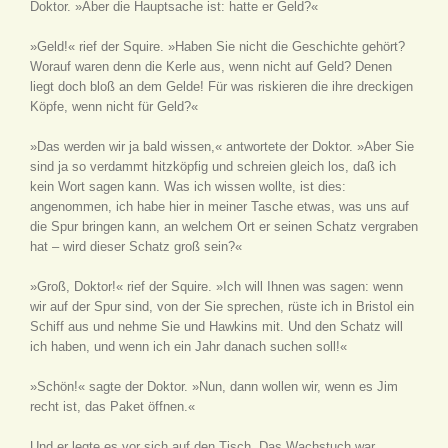
Doktor. »Aber die Hauptsache ist: hatte er Geld?«
»Geld!« rief der Squire. »Haben Sie nicht die Geschichte gehört?
Worauf waren denn die Kerle aus, wenn nicht auf Geld? Denen
liegt doch bloß an dem Gelde! Für was riskieren die ihre dreckigen
Köpfe, wenn nicht für Geld?«
»Das werden wir ja bald wissen,« antwortete der Doktor. »Aber Sie
sind ja so verdammt hitzköpfig und schreien gleich los, daß ich
kein Wort sagen kann. Was ich wissen wollte, ist dies:
angenommen, ich habe hier in meiner Tasche etwas, was uns auf
die Spur bringen kann, an welchem Ort er seinen Schatz vergraben
hat – wird dieser Schatz groß sein?«
»Groß, Doktor!« rief der Squire. »Ich will Ihnen was sagen: wenn
wir auf der Spur sind, von der Sie sprechen, rüste ich in Bristol ein
Schiff aus und nehme Sie und Hawkins mit. Und den Schatz will
ich haben, und wenn ich ein Jahr danach suchen soll!«
»Schön!« sagte der Doktor. »Nun, dann wollen wir, wenn es Jim
recht ist, das Paket öffnen.«
Und er legte es vor sich auf den Tisch. Das Wachstuch war