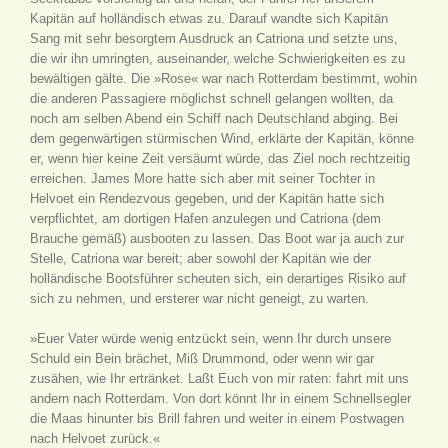
Kapitän auf holländisch etwas zu. Darauf wandte sich Kapitän
Sang mit sehr besorgtem Ausdruck an Catriona und setzte uns,
die wir ihn umringten, auseinander, welche Schwierigkeiten es zu
bewältigen gälte. Die »Rose« war nach Rotterdam bestimmt, wohin
die anderen Passagiere möglichst schnell gelangen wollten, da
noch am selben Abend ein Schiff nach Deutschland abging. Bei
dem gegenwärtigen stürmischen Wind, erklärte der Kapitän, könne
er, wenn hier keine Zeit versäumt würde, das Ziel noch rechtzeitig
erreichen. James More hatte sich aber mit seiner Tochter in
Helvoet ein Rendezvous gegeben, und der Kapitän hatte sich
verpflichtet, am dortigen Hafen anzulegen und Catriona (dem
Brauche gemäß) ausbooten zu lassen. Das Boot war ja auch zur
Stelle, Catriona war bereit; aber sowohl der Kapitän wie der
holländische Bootsführer scheuten sich, ein derartiges Risiko auf
sich zu nehmen, und ersterer war nicht geneigt, zu warten.
»Euer Vater würde wenig entzückt sein, wenn Ihr durch unsere
Schuld ein Bein brächet, Miß Drummond, oder wenn wir gar
zusähen, wie Ihr ertränket. Laßt Euch von mir raten: fahrt mit uns
andern nach Rotterdam. Von dort könnt Ihr in einem Schnellsegler
die Maas hinunter bis Brill fahren und weiter in einem Postwagen
nach Helvoet zurück.«