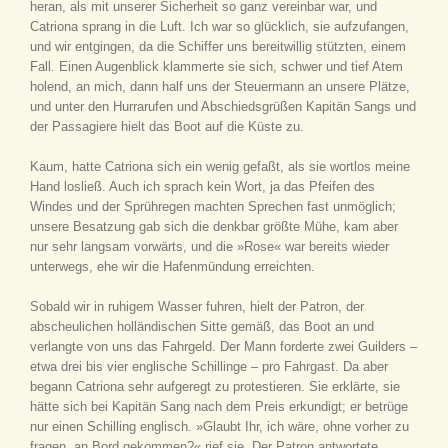
heran, als mit unserer Sicherheit so ganz vereinbar war, und
Catriona sprang in die Luft. Ich war so glücklich, sie aufzufangen,
und wir entgingen, da die Schiffer uns bereitwillig stützten, einem
Fall. Einen Augenblick klammerte sie sich, schwer und tief Atem
holend, an mich, dann half uns der Steuermann an unsere Plätze,
und unter den Hurrarufen und Abschiedsgrüßen Kapitän Sangs und
der Passagiere hielt das Boot auf die Küste zu.
Kaum, hatte Catriona sich ein wenig gefaßt, als sie wortlos meine
Hand losließ. Auch ich sprach kein Wort, ja das Pfeifen des
Windes und der Sprühregen machten Sprechen fast unmöglich;
unsere Besatzung gab sich die denkbar größte Mühe, kam aber
nur sehr langsam vorwärts, und die »Rose« war bereits wieder
unterwegs, ehe wir die Hafenmündung erreichten.
Sobald wir in ruhigem Wasser fuhren, hielt der Patron, der
abscheulichen holländischen Sitte gemäß, das Boot an und
verlangte von uns das Fahrgeld. Der Mann forderte zwei Guilders –
etwa drei bis vier englische Schillinge – pro Fahrgast. Da aber
begann Catriona sehr aufgeregt zu protestieren. Sie erklärte, sie
hätte sich bei Kapitän Sang nach dem Preis erkundigt; er betrüge
nur einen Schilling englisch. »Glaubt Ihr, ich wäre, ohne vorher zu
fragen, an Bord gekommen?« rief sie. Der Patron antwortete