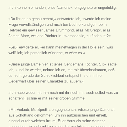
»Ich kenne niemanden jenes Namens«, entgegnete er ungeduldig.
»Da Ihr es so genau nehmt,« antwortete ich, »werde ich meine
Frage vervollständigen und mich bei Euch erkundigen, ob in
Helvoet ein gewisser James Drummond, alias McGregor, alias
James More, weiland Pächter in Inveronachile, zu finden ist?«
»Sir,« erwiderte er, »er kann meinetwegen in der Hölle sein, was
weiß ich; ich persönlich wünsche, er wäre es.«
»Diese junge Dame hier ist jenes Gentlemans Tochter, Sir,« sagte
ich, »und Ihr werdet, nehme ich an, mit mir übereinstimmen, daß
es nicht gerade der Schicklichkeit entspricht, sich in ihrer
Gegenwart über seinen Charakter zu äußern.«
»Ich habe weder mit ihm noch mit ihr noch mit Euch selbst was zu
schaffen!« schrie er mit seiner groben Stimme.
»Mit Verlaub, Mr. Sprott,« entgegnete ich, »diese junge Dame ist
aus Schottland gekommen, um ihn aufzusuchen und erhielt,
einerlei durch welchen Irrtum, Euer Haus als seine Adresse
angegeben. Es scheint hier in der Tat ein Irrtum vorzuliegen, aber