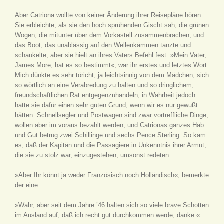
Aber Catriona wollte von keiner Änderung ihrer Reisepläne hören.
Sie erbleichte, als sie den hoch sprühenden Gischt sah, die grünen
Wogen, die mitunter über dem Vorkastell zusammenbrachen, und
das Boot, das unablässig auf den Wellenkämmen tanzte und
schaukelte, aber sie hielt an ihres Vaters Befehl fest. »Mein Vater,
James More, hat es so bestimmt«, war ihr erstes und letztes Wort.
Mich dünkte es sehr töricht, ja leichtsinnig von dem Mädchen, sich
so wörtlich an eine Verabredung zu halten und so dringlichem,
freundschaftlichen Rat entgegenzuhandeln; in Wahrheit jedoch
hatte sie dafür einen sehr guten Grund, wenn wir es nur gewußt
hätten. Schnellsegler und Postwagen sind zwar vortreffliche Dinge,
wollen aber im voraus bezahlt werden, und Catrionas ganzes Hab
und Gut betrug zwei Schillinge und sechs Pence Sterling. So kam
es, daß der Kapitän und die Passagiere in Unkenntnis ihrer Armut,
die sie zu stolz war, einzugestehen, umsonst redeten.
»Aber Ihr könnt ja weder Französisch noch Holländisch«, bemerkte
der eine.
»Wahr, aber seit dem Jahre ’46 halten sich so viele brave Schotten
im Ausland auf, daß ich recht gut durchkommen werde, danke.«