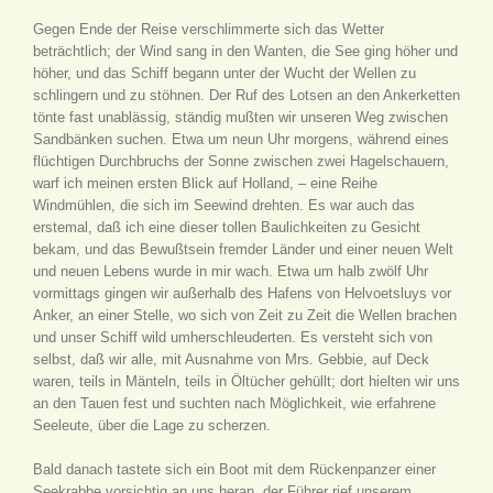
Gegen Ende der Reise verschlimmerte sich das Wetter
beträchtlich; der Wind sang in den Wanten, die See ging höher und
höher, und das Schiff begann unter der Wucht der Wellen zu
schlingern und zu stöhnen. Der Ruf des Lotsen an den Ankerketten
tönte fast unablässig, ständig mußten wir unseren Weg zwischen
Sandbänken suchen. Etwa um neun Uhr morgens, während eines
flüchtigen Durchbruchs der Sonne zwischen zwei Hagelschauern,
warf ich meinen ersten Blick auf Holland, – eine Reihe
Windmühlen, die sich im Seewind drehten. Es war auch das
erstemal, daß ich eine dieser tollen Baulichkeiten zu Gesicht
bekam, und das Bewußtsein fremder Länder und einer neuen Welt
und neuen Lebens wurde in mir wach. Etwa um halb zwölf Uhr
vormittags gingen wir außerhalb des Hafens von Helvoetsluys vor
Anker, an einer Stelle, wo sich von Zeit zu Zeit die Wellen brachen
und unser Schiff wild umherschleuderten. Es versteht sich von
selbst, daß wir alle, mit Ausnahme von Mrs. Gebbie, auf Deck
waren, teils in Mänteln, teils in Öltücher gehüllt; dort hielten wir uns
an den Tauen fest und suchten nach Möglichkeit, wie erfahrene
Seeleute, über die Lage zu scherzen.
Bald danach tastete sich ein Boot mit dem Rückenpanzer einer
Seekrabbe vorsichtig an uns heran, der Führer rief unserem