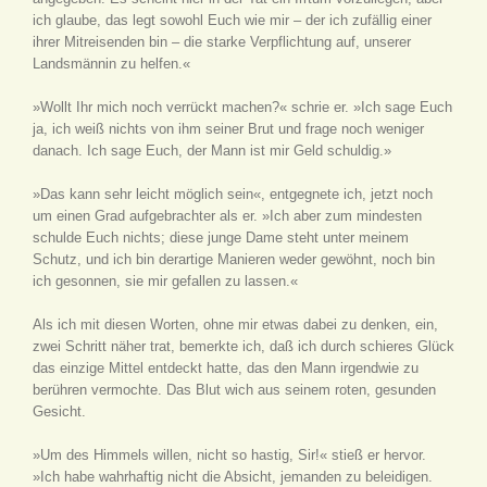
ich glaube, das legt sowohl Euch wie mir – der ich zufällig einer
ihrer Mitreisenden bin – die starke Verpflichtung auf, unserer
Landsmännin zu helfen.«
»Wollt Ihr mich noch verrückt machen?« schrie er. »Ich sage Euch
ja, ich weiß nichts von ihm seiner Brut und frage noch weniger
danach. Ich sage Euch, der Mann ist mir Geld schuldig.»
»Das kann sehr leicht möglich sein«, entgegnete ich, jetzt noch
um einen Grad aufgebrachter als er. »Ich aber zum mindesten
schulde Euch nichts; diese junge Dame steht unter meinem
Schutz, und ich bin derartige Manieren weder gewöhnt, noch bin
ich gesonnen, sie mir gefallen zu lassen.«
Als ich mit diesen Worten, ohne mir etwas dabei zu denken, ein,
zwei Schritt näher trat, bemerkte ich, daß ich durch schieres Glück
das einzige Mittel entdeckt hatte, das den Mann irgendwie zu
berühren vermochte. Das Blut wich aus seinem roten, gesunden
Gesicht.
»Um des Himmels willen, nicht so hastig, Sir!« stieß er hervor.
»Ich habe wahrhaftig nicht die Absicht, jemanden zu beleidigen.