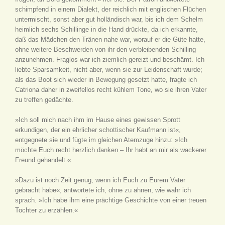
schimpfend in einem Dialekt, der reichlich mit englischen Flüchen
untermischt, sonst aber gut holländisch war, bis ich dem Schelm
heimlich sechs Schillinge in die Hand drückte, da ich erkannte,
daß das Mädchen den Tränen nahe war, worauf er die Güte hatte,
ohne weitere Beschwerden von ihr den verbleibenden Schilling
anzunehmen. Fraglos war ich ziemlich gereizt und beschämt. Ich
liebte Sparsamkeit, nicht aber, wenn sie zur Leidenschaft wurde;
als das Boot sich wieder in Bewegung gesetzt hatte, fragte ich
Catriona daher in zweifellos recht kühlem Tone, wo sie ihren Vater
zu treffen gedächte.
»Ich soll mich nach ihm im Hause eines gewissen Sprott
erkundigen, der ein ehrlicher schottischer Kaufmann ist«,
entgegnete sie und fügte im gleichen Atemzuge hinzu: »Ich
möchte Euch recht herzlich danken – Ihr habt an mir als wackerer
Freund gehandelt.«
»Dazu ist noch Zeit genug, wenn ich Euch zu Eurem Vater
gebracht habe«, antwortete ich, ohne zu ahnen, wie wahr ich
sprach. »Ich habe ihm eine prächtige Geschichte von einer treuen
Tochter zu erzählen.«