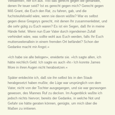
Verbannte«, rief ich aus. »Ist das gerecht gegen die gehandelt,
denen Ihr teuer seid? Ist es gerecht gegen mich? Gerecht gegen
Miß Grant, die Euch den Rat, zu fahren, gab, und die
fuchsteufelswild wäre, wenn sie davon wüßte? War es selbst
gegen diese Gregorys gerecht, mit denen Ihr zusammenlebtet, und
die sehr gütig zu Euch waren? Es ist ein Segen, daß Ihr in meine
Hände fielet. Wenn nun Euer Vater durch irgendeinen Zufall
verhindert wäre, was sollte wohl aus Euch werden, falls Ihr Euch
mutterseelenallein in einem fremden Ort befändet? Schon der
Gedanke macht mir Angst.«
»Ich habe sie alle belogen«, erwiderte sie. »Ich sagte allen, ich
hätte reichlich Geld. Ich sagte es auch ›ihr.‹ Ich konnte James
More in ihren Augen nicht herabsetzen.«
Später entdeckte ich, daß sie ihn selbst bis in den Staub
herabgesetzt haben mußte; die Lüge war ursprünglich von dem
Vater, nicht von der Tochter ausgegangen, und sie war gezwungen
gewesen, des Mannes Ruf zu decken. Im Augenblick wußte ich
jedoch nichts hiervon; bereits der Gedanke, in welche Not und
Gefahr sie hätte geraten können, genügte, um mich über die
Maßen zu irritieren.