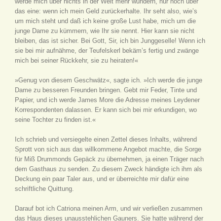
werde mich über nichts in der Welt mehr wundern, nur noch über
das eine: wenn ich mein Geld zurückerhalte. Ihr seht also, wie’s
um mich steht und daß ich keine große Lust habe, mich um die
junge Dame zu kümmern, wie Ihr sie nennt. Hier kann sie nicht
bleiben, das ist sicher. Bei Gott, Sir, ich bin Junggeselle! Wenn ich
sie bei mir aufnähme, der Teufelskerl bekäm’s fertig und zwänge
mich bei seiner Rückkehr, sie zu heiraten!«
»Genug von diesem Geschwätz«, sagte ich. »Ich werde die junge
Dame zu besseren Freunden bringen. Gebt mir Feder, Tinte und
Papier, und ich werde James More die Adresse meines Leydener
Korrespondenten dalassen. Er kann sich bei mir erkundigen, wo
seine Tochter zu finden ist.«
Ich schrieb und versiegelte einen Zettel dieses Inhalts, während
Sprott von sich aus das willkommene Angebot machte, die Sorge
für Miß Drummonds Gepäck zu übernehmen, ja einen Träger nach
dem Gasthaus zu senden. Zu diesem Zweck händigte ich ihm als
Deckung ein paar Taler aus, und er überreichte mir dafür eine
schriftliche Quittung.
Darauf bot ich Catriona meinen Arm, und wir verließen zusammen
das Haus dieses unausstehlichen Gauners. Sie hatte während der