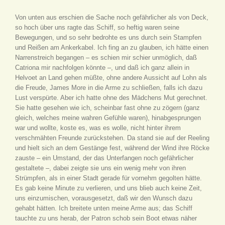
Von unten aus erschien die Sache noch gefährlicher als von Deck,
so hoch über uns ragte das Schiff, so heftig waren seine
Bewegungen, und so sehr bedrohte es uns durch sein Stampfen
und Reißen am Ankerkabel. Ich fing an zu glauben, ich hätte einen
Narrenstreich begangen – es schien mir schier unmöglich, daß
Catriona mir nachfolgen könnte –, und daß ich ganz allein in
Helvoet an Land gehen müßte, ohne andere Aussicht auf Lohn als
die Freude, James More in die Arme zu schließen, falls ich dazu
Lust verspürte. Aber ich hatte ohne des Mädchens Mut gerechnet.
Sie hatte gesehen wie ich, scheinbar fast ohne zu zögern (ganz
gleich, welches meine wahren Gefühle waren), hinabgesprungen
war und wollte, koste es, was es wolle, nicht hinter ihrem
verschmähten Freunde zurückstehen. Da stand sie auf der Reeling
und hielt sich an dem Gestänge fest, während der Wind ihre Röcke
zauste – ein Umstand, der das Unterfangen noch gefährlicher
gestaltete –, dabei zeigte sie uns ein wenig mehr von ihren
Strümpfen, als in einer Stadt gerade für vornehm gegolten hätte.
Es gab keine Minute zu verlieren, und uns blieb auch keine Zeit,
uns einzumischen, vorausgesetzt, daß wir den Wunsch dazu
gehabt hätten. Ich breitete unten meine Arme aus; das Schiff
tauchte zu uns herab, der Patron schob sein Boot etwas näher