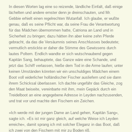
In diesen Worten lag eine so reizende, ländliche Einfalt, daß einige
lächelten und andere ernster denn je dreinschauten, und Mr.
Gebbie erhielt einen regelrechten Wutanfall. Ich glaube, er wußte
genau, daß es seine Pflicht war, da seine Frau die Verantwortung
für das Mädchen übernommen hatte, Catriona an Land und in
Sicherheit zu bringen; dazu hätten ihn aber keine zehn Pferde
gebracht, da das die Versäumnis seines Anschlusses bedeutete;
vermutlich erstickte er daher die Stimme des Gewissens durch
lautes Poltern. Endlich wandte er sich wutschnaubend gegen
Kapitän Sang, behauptete, das Ganze wäre eine Schande, und
jetzt das Schiff verlassen, hieße dem Tod in die Arme laufen; unter
keinen Umständen könnten wir ein unschuldiges Mädchen einem
Boot voll widerlicher holländischer Fischer ausliefern und sie dann
ihrem Schicksal überlassen. Ich dachte ungefähr das Gleiche, zog
den Maat beiseite, vereinbarte mit ihm, mein Gepäck durch ein
Treidelboot an eine angegebene Adresse in Leyden nachzusenden,
und trat vor und machte den Fischern ein Zeichen.
»Ich werde mit der jungen Dame an Land gehen, Kapitän Sang«,
sagte ich. »Es ist mir ganz gleich, auf welche Weise ich Leyden
erreiche«, damit sprang ich mit solcher Eleganz in das Boot, daß
ich zwei von den Fischern mit mir zu Boden riß.