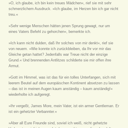
»O, ich glaube, ich bin kein treues Mädchen«, rief sie mit sehr
schmerzlichem Ausdruck. »Ich glaube, im Herzen bin ich gar nicht
treu.«
»Sehr wenige Menschen hätten jenen Sprung gewagt, nur um
eines Vaters Befehl zu gehorchen«, bemerkte ich.
»Ich kann nicht dulden, daß Ihr solches von mir denkt«, rief sie
von neuem. »Wie konnte ich zurückbleiben, da Ihr vor mir das
Gleiche getan hattet? Jedenfalls war Treue nicht der einzige
Grund.« Und brennenden Antlitzes schilderte sie mir offen ihre
Armut.
»Gott im Himmel, was ist das für ein tolles Unterfangen, sich mit
leerem Beutel auf dem europäischen Kontinent absetzen zu lassen
– das ist in meinen Augen kaum anständig – kaum anständig!«
wiederholte ich aufgeregt.
»Ihr vergeßt, James More, mein Vater, ist ein armer Gentleman. Er
ist ein gehetzter Verbannter.«
»Aber all Eure Freunde sind, soviel ich weiß, nicht gehetzte