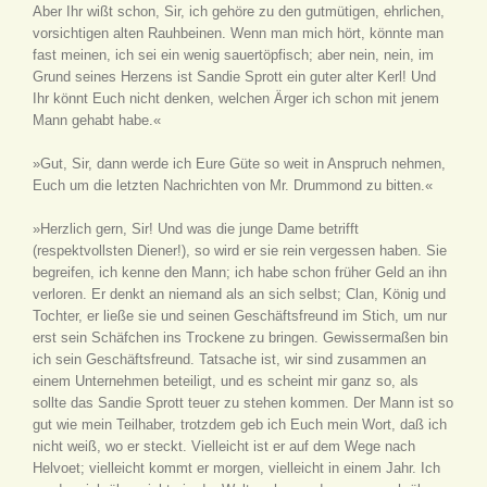
Aber Ihr wißt schon, Sir, ich gehöre zu den gutmütigen, ehrlichen,
vorsichtigen alten Rauhbeinen. Wenn man mich hört, könnte man
fast meinen, ich sei ein wenig sauertöpfisch; aber nein, nein, im
Grund seines Herzens ist Sandie Sprott ein guter alter Kerl! Und
Ihr könnt Euch nicht denken, welchen Ärger ich schon mit jenem
Mann gehabt habe.«
»Gut, Sir, dann werde ich Eure Güte so weit in Anspruch nehmen,
Euch um die letzten Nachrichten von Mr. Drummond zu bitten.«
»Herzlich gern, Sir! Und was die junge Dame betrifft
(respektvollsten Diener!), so wird er sie rein vergessen haben. Sie
begreifen, ich kenne den Mann; ich habe schon früher Geld an ihn
verloren. Er denkt an niemand als an sich selbst; Clan, König und
Tochter, er ließe sie und seinen Geschäftsfreund im Stich, um nur
erst sein Schäfchen ins Trockene zu bringen. Gewissermaßen bin
ich sein Geschäftsfreund. Tatsache ist, wir sind zusammen an
einem Unternehmen beteiligt, und es scheint mir ganz so, als
sollte das Sandie Sprott teuer zu stehen kommen. Der Mann ist so
gut wie mein Teilhaber, trotzdem geb ich Euch mein Wort, daß ich
nicht weiß, wo er steckt. Vielleicht ist er auf dem Wege nach
Helvoet; vielleicht kommt er morgen, vielleicht in einem Jahr. Ich