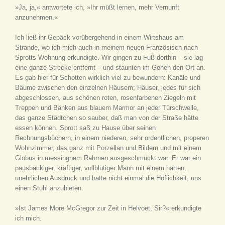
»Ja, ja,« antwortete ich, »Ihr müßt lernen, mehr Vernunft
anzunehmen.«
Ich ließ ihr Gepäck vorübergehend in einem Wirtshaus am
Strande, wo ich mich auch in meinem neuen Französisch nach
Sprotts Wohnung erkundigte. Wir gingen zu Fuß dorthin – sie lag
eine ganze Strecke entfernt – und staunten im Gehen den Ort an.
Es gab hier für Schotten wirklich viel zu bewundern: Kanäle und
Bäume zwischen den einzelnen Häusern; Häuser, jedes für sich
abgeschlossen, aus schönen roten, rosenfarbenen Ziegeln mit
Treppen und Bänken aus blauem Marmor an jeder Türschwelle,
das ganze Städtchen so sauber, daß man von der Straße hätte
essen können. Sprott saß zu Hause über seinen
Rechnungsbüchern, in einem niederen, sehr ordentlichen, properen
Wohnzimmer, das ganz mit Porzellan und Bildern und mit einem
Globus in messingnem Rahmen ausgeschmückt war. Er war ein
pausbäckiger, kräftiger, vollblütiger Mann mit einem harten,
unehrlichen Ausdruck und hatte nicht einmal die Höflichkeit, uns
einen Stuhl anzubieten.
»Ist James More McGregor zur Zeit in Helvoet, Sir?« erkundigte
ich mich.