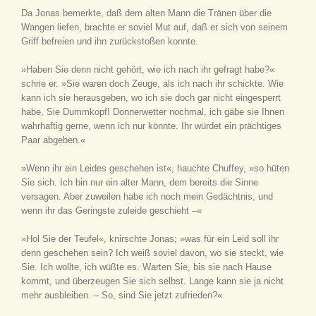
Da Jonas bemerkte, daß dem alten Mann die Tränen über die
Wangen liefen, brachte er soviel Mut auf, daß er sich von seinem
Griff befreien und ihn zurückstoßen konnte.
»Haben Sie denn nicht gehört, wie ich nach ihr gefragt habe?«
schrie er. »Sie waren doch Zeuge, als ich nach ihr schickte. Wie
kann ich sie herausgeben, wo ich sie doch gar nicht eingesperrt
habe, Sie Dummkopf! Donnerwetter nochmal, ich gäbe sie Ihnen
wahrhaftig gerne, wenn ich nur könnte. Ihr würdet ein prächtiges
Paar abgeben.«
»Wenn ihr ein Leides geschehen ist«, hauchte Chuffey, »so hüten
Sie sich. Ich bin nur ein alter Mann, dem bereits die Sinne
versagen. Aber zuweilen habe ich noch mein Gedächtnis, und
wenn ihr das Geringste zuleide geschieht –«
»Hol Sie der Teufel«, knirschte Jonas; »was für ein Leid soll ihr
denn geschehen sein? Ich weiß soviel davon, wo sie steckt, wie
Sie. Ich wollte, ich wüßte es. Warten Sie, bis sie nach Hause
kommt, und überzeugen Sie sich selbst. Lange kann sie ja nicht
mehr ausbleiben. – So, sind Sie jetzt zufrieden?«