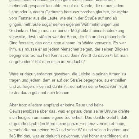
Fieberhaft gespannt lauschte er auf die Kunde, die er aus jedem
Lärm oder lauterem Geräusch herauszuhorchen glaubte, bewachte
vom Fenster aus die Leute, wie sie in der Straße auf und ab
gingen, mißtraute sogar seinen eigenen Wahrnehmungen und
Gedanken. Und je mehr er bei der Möglichkeit einer Entdeckung
verweilte, desto stärker war der Bann, der ihn an das grauenhafte
Ding fesselte, das dort unten einsam im Walde verweste. Es war
ihm, als müsse er es jedem Menschen zeigen, der seinen Blicken
begegnete: Schau her! Kennst du das? Weißt du davon? Hat man
es gefunden? Hat man mich im Verdacht?
Wäre er dazu verdammt gewesen, die Leiche in seinen Armen zu
tragen und jedem; dem er auf der Straße begegnete, zu enthüllen
und zu fragen: »Kennst du ihn?«, so hätten seine Gedanken nicht
fester daran gebannt sein können.
Aber trotz alledem empfand er keine Reue und keine
Gewissensbisse über das, was er getan, denn seine Unruhe drehte
sich lediglich um seine eigene Sicherheit. Das dunkle Gefühl, daß
er gerade durch den Mord seine ganze Existenz vernichtet habe,
verschärfte nur seinen Haß und seine Wut und seinen Ingrimm und
ließ ihn das, was er dadurch gewonnen, viel höher anschlagen, als