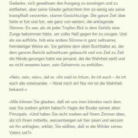
Gedanke, sich gewaltsam den Ausgang zu erzwingen und zu
entfliehen, aber seine Glieder gehorchten ihm so wenig wie seine
krampfhaft verzerrten, starren Gesichtszüge. Die ganze Zeit über
hörte er fort und fort, wie ganz von weitem, die anklagende
Stimme. Es war, als ob jeder Tropfen Blut in dem Gehölz eine
Zunge bekommen hätte, um voller Haß gegen ihn zu zeugen. Und
als sie aufhörte, hob eine andere Stimme in ganz seltsamer,
fremdartiger Weise an. Sie gehörte dem alten Buchhalter an, der
dem ganzen Bericht aufmerksam gelauscht und von Zeit zu Zeit
die Hände gerungen hatte wie jemand, der die Wahrheit weiß und
es nicht erwarten kann, sein Geheimnis zu enthüllen.
»Nein, nein, nein«, rief er. »Ihr seid im Irrtum, ihr irrt euch – ihr irrt
euch alle miteinander. – Höret mich an! Nur mir ist die Wahrheit
bekannt.«
»Wie können Sie glauben, daß wir uns irren könnten nach dem,
was Sie soeben gehört haben?« fragte der Bruder seines alten
Prinzipals. »Und haben Sie nicht soeben auf Ihrem Zimmer oben,
als ich Ihnen mitteilte, wessentwegen wir hier seien und wessen
wir ihn anklagten, erklärt, Sie wüßten, daß er der Mörder seines
Vaters sei?«