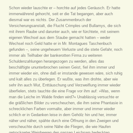
Schon wieder lauschte er – horchte auf jedes Geräusch. Er hatte
immerwährend gehorcht, seit er die Tat begangen, aber auch
diesmal war es nichts. Der Zusammenbruch der
Versicherungsanstalt, die Flucht Crimples und Bullamys, die sich
mit ihrem Raube und darunter auch, wie er fürchtete, mit seinem
eigenen Wechsel aus dem Staube gemacht hatten – weder
Wechsel noch Geld hatte er in Mr. Montagues Taschenbuch
gefunden –, seine ungeheuern Verluste und die stete Gefahr, noch
immer als Teilhaber der bankerotten Firma zu weiteren
Schuldenzahlungen herangezogen zu werden, alles das
beschäftigte ununterbrochen seinen Geist, fiel ihm immer und
immer wieder ein, ohne daß er imstande gewesen wäre, sich ruhig
und kalt alles zu überlegen. Er wußte, was ihm drohte, aber wie
sehr ihn auch Wut, Enttäuschung und Verzweiflung immer wieder
überfielen, stets tauchte die eine Frage vor ihm auf: »Was, wenn
man die Leiche im Walde finden wird?« Unablässig versuchte er
die gräßlichen Bilder zu verscheuchen, die ihm seine Phantasie in
schrecklichen Farben vormalte, aber immer und immer wieder
schlich er in Gedanken leise in dem Gehölz hin und her, immer
näher und näher, spähte durch eine Öffnung in den Zweigen und
verscheuchte durch seine Nähe die Fliegen, die wie Haufen
getrockneter Weinbeeren den ganzen Leichnam bedeckten.