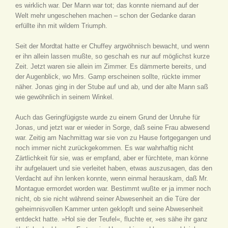
es wirklich war. Der Mann war tot; das konnte niemand auf der
Welt mehr ungeschehen machen – schon der Gedanke daran
erfüllte ihn mit wildem Triumph.
Seit der Mordtat hatte er Chuffey argwöhnisch bewacht, und wenn
er ihn allein lassen mußte, so geschah es nur auf möglichst kurze
Zeit. Jetzt waren sie allein im Zimmer. Es dämmerte bereits, und
der Augenblick, wo Mrs. Gamp erscheinen sollte, rückte immer
näher. Jonas ging in der Stube auf und ab, und der alte Mann saß
wie gewöhnlich in seinem Winkel.
Auch das Geringfügigste wurde zu einem Grund der Unruhe für
Jonas, und jetzt war er wieder in Sorge, daß seine Frau abwesend
war. Zeitig am Nachmittag war sie von zu Hause fortgegangen und
noch immer nicht zurückgekommen. Es war wahrhaftig nicht
Zärtlichkeit für sie, was er empfand, aber er fürchtete, man könne
ihr aufgelauert und sie verleitet haben, etwas auszusagen, das den
Verdacht auf ihn lenken konnte, wenn einmal herauskam, daß Mr.
Montague ermordet worden war. Bestimmt wußte er ja immer noch
nicht, ob sie nicht während seiner Abwesenheit an die Türe der
geheimnisvollen Kammer unten geklopft und seine Abwesenheit
entdeckt hatte. »Hol sie der Teufel«, fluchte er, »es sähe ihr ganz