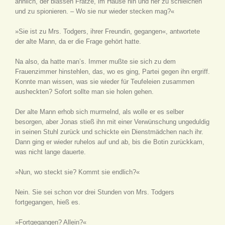
ähnlich, der blassen Fratze, im Hause hin und her zu schleichen
und zu spionieren. – Wo sie nur wieder stecken mag?«
»Sie ist zu Mrs. Todgers, ihrer Freundin, gegangen«, antwortete
der alte Mann, da er die Frage gehört hatte.
Na also, da hatte man’s. Immer mußte sie sich zu dem
Frauenzimmer hinstehlen, das, wo es ging, Partei gegen ihn ergriff.
Konnte man wissen, was sie wieder für Teufeleien zusammen
ausheckten? Sofort sollte man sie holen gehen.
Der alte Mann erhob sich murmelnd, als wolle er es selber
besorgen, aber Jonas stieß ihn mit einer Verwünschung ungeduldig
in seinen Stuhl zurück und schickte ein Dienstmädchen nach ihr.
Dann ging er wieder ruhelos auf und ab, bis die Botin zurückkam,
was nicht lange dauerte.
»Nun, wo steckt sie? Kommt sie endlich?«
Nein. Sie sei schon vor drei Stunden von Mrs. Todgers
fortgegangen, hieß es.
»Fortgegangen? Allein?«