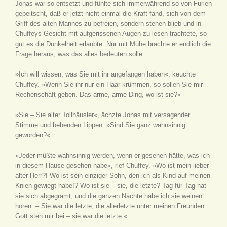
Jonas war so entsetzt und fühlte sich immerwährend so von Furien
gepeitscht, daß er jetzt nicht einmal die Kraft fand, sich von dem
Griff des alten Mannes zu befreien, sondern stehen blieb und in
Chuffeys Gesicht mit aufgerissenen Augen zu lesen trachtete, so
gut es die Dunkelheit erlaubte. Nur mit Mühe brachte er endlich die
Frage heraus, was das alles bedeuten solle.
»Ich will wissen, was Sie mit ihr angefangen haben«, keuchte
Chuffey. »Wenn Sie ihr nur ein Haar krümmen, so sollen Sie mir
Rechenschaft geben. Das arme, arme Ding, wo ist sie?«
»Sie – Sie alter Tollhäusler«, ächzte Jonas mit versagender
Stimme und bebenden Lippen. »Sind Sie ganz wahnsinnig
geworden?«
»Jeder müßte wahnsinnig werden, wenn er gesehen hätte, was ich
in diesem Hause gesehen habe«, rief Chuffey. »Wo ist mein lieber
alter Herr?! Wo ist sein einziger Sohn, den ich als Kind auf meinen
Knien gewiegt habe!? Wo ist sie – sie, die letzte? Tag für Tag hat
sie sich abgegrämt, und die ganzen Nächte habe ich sie weinen
hören. – Sie war die letzte, die allerletzte unter meinen Freunden.
Gott steh mir bei – sie war die letzte.«