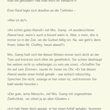
man ihn gefunden? Hat man mich im Verdacht?«
Eine Hand legte sich draußen an die Türklinke –
»Wer ist da?«
»An schön guten Abend!« rief Mrs. Gamp. »A wunderschöner
Abend heut, wenn’s auch a bisserl warm is. Aber, o mein, dös is
immer so in der Zeit, wo die Gurken billig sin. Na, wie geht’s denn
Ihnen, lieber Mr. Chuffey, heunt abend?«
Mrs. Gamp hielt sich bei diesen Worten immer noch dicht an der
Türe und knickste noch öfter als gewöhnlich. Sie schien überhaupt
bei weitem nicht so unbefangen zu sein wie sonst. »Schaffen Sie
ihn auf sein Zimmer«, raunte ihr Jonas ins Ohr. »Er hat diesen
Abend wieder einen Anfall gehabt – war einfach tobsüchtig.
Sprechen Sie nicht, solange er hier unten ist, und kommen Sie
bald wieder herunter.«
»Der gute, arme Mensch«, rief Mrs. Gamp mit ungewohnter
Zärtlichkeit, »er zittert ja an allen Gliedern.«
»Ich hab Ihnen doch gesagt, er hat einen Anfall gehabt«, brummte