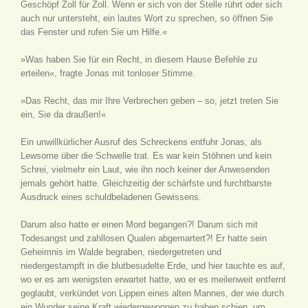
Geschöpf Zoll für Zoll. Wenn er sich von der Stelle rührt oder sich
auch nur untersteht, ein lautes Wort zu sprechen, so öffnen Sie
das Fenster und rufen Sie um Hilfe.«
»Was haben Sie für ein Recht, in diesem Hause Befehle zu
erteilen«, fragte Jonas mit tonloser Stimme.
»Das Recht, das mir Ihre Verbrechen geben – so, jetzt treten Sie
ein, Sie da draußen!«
Ein unwillkürlicher Ausruf des Schreckens entfuhr Jonas, als
Lewsome über die Schwelle trat. Es war kein Stöhnen und kein
Schrei, vielmehr ein Laut, wie ihn noch keiner der Anwesenden
jemals gehört hatte. Gleichzeitig der schärfste und furchtbarste
Ausdruck eines schuldbeladenen Gewissens.
Darum also hatte er einen Mord begangen?! Darum sich mit
Todesangst und zahllosen Qualen abgemartert?! Er hatte sein
Geheimnis im Walde begraben, niedergetreten und
niedergestampft in die blutbesudelte Erde, und hier tauchte es auf,
wo er es am wenigsten erwartet hatte, wo er es meilenweit entfernt
geglaubt, verkündet von Lippen eines alten Mannes, der wie durch
ein Wunder seine Kraft wiedergewonnen zu haben schien, um