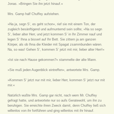
Jonas. »Bringen Sie ihn jetzt hinauf.«
Mrs. Gamp half Chuffey aufstehen.
»Na ja, segn S‘, es geht schon«, rief sie mit einem Ton, der
zugleich besänftigend und aufmunternd sein sollte; »Na so segn
S‘, lieber alter Herr, und jetzt kommen S‘ in Ihr Zimmer nauf und
legen S‘ Ihna a bisserl auf Ihr Bett. Sie zittern ja am ganzen
Körper, als ob Ihna die Kleider mit Spagat zsammbunden wären.
Na, so was! Gehen S‘, kommen S‘ jetzt mit mir, lieber alter Herr!«
»Ist sie nach Hause gekommen?« stammelte der alte Mann.
»Sie muß jeden Augenblick eintreffen«, antwortete Mrs. Gamp.
»Kommen S‘ jetzt nur mit mir, lieber Herr, kommen S‘ jetzt nur mit
mir.«
Natürlich wußte Mrs. Gamp gar nicht, nach wem Mr. Chuffey
gefragt hatte, und antwortete nur so aufs Geratewohl, um ihn zu
beruhigen. Sie erreichte ihren Zweck damit, denn Chuffey ließ sich
willenlos von ihr fortführen und ging willenlos mit ihr hinauf.