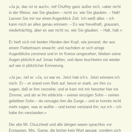
»Ja ja, das ist er auch«, rief Chuffey ganz außer sich, »aber nicht
in der Weise, wie Sie glauben – nicht so, wie Sie glauben. – Halt!
Lassen Sie mir nur einen Augenblick Zeit. Ich weiß alles – ich
kann mich an alles genau erinnern. – Es war frevelhaft, grausam,
niederträchtig, aber es war nicht so, wie Sie glauben. – Halt, halt.«
Er hielt sich mit beiden Händen den Kopf, wie jemand, der aus
einem Fiebertraum erwacht; und nachdem er sich einige
Augenblicke zerstreut und irr im Kreise umgesehen, blieben seine
Augen plötzlich auf Jonas haften, und dann leuchteten sie wieder
auf wie in plötzlicher Erinnerung.
»Ja ja«, rief er. »Ja, so war es. Jetzt hab ich’s. Jetzt erinnere ich
mich. Er – er stand vom Bett auf, bevor er starb, um ihm zu
sagen, daß er ihm verzeihe; und er kam mit mir herunter hier ins
Zimmer, und als er ihn erblickte – seinen einzigen Sohn – seinen
geliebten Sohn – da versagte ihm die Zunge – und er konnte nicht
mehr sagen, was er wußte – und keiner verstand ihn; nur ich – ich
habe ihn verstanden.«
Der alte Mr. Chuzzlewit und alle übrigen waren sprachlos vor
Erstaunen. Mrs. Gamp, die bisher kein Wort gesagt, sondern sich