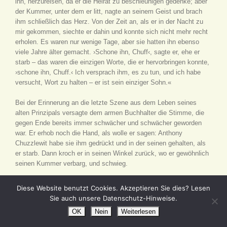
ihn, herzureisen, da er die Heirat zu beschleunigen gedenke; aber
der Kummer, unter dem er litt, nagte an seinem Geist und brach
ihm schließlich das Herz. Von der Zeit an, als er in der Nacht zu
mir gekommen, siechte er dahin und konnte sich nicht mehr recht
erholen. Es waren nur wenige Tage, aber sie hatten ihn ebenso
viele Jahre älter gemacht. ›Schone ihn, Chuff‹, sagte er, ehe er
starb – das waren die einzigen Worte, die er hervorbringen konnte,
›schone ihn, Chuff.‹ Ich versprach ihm, es zu tun, und ich habe
versucht, Wort zu halten – er ist sein einziger Sohn.«
Bei der Erinnerung an die letzte Szene aus dem Leben seines
alten Prinzipals versagte dem armen Buchhalter die Stimme, die
gegen Ende bereits immer schwächer und schwächer geworden
war. Er erhob noch die Hand, als wolle er sagen: Anthony
Chuzzlewit habe sie ihm gedrückt und in der seinen gehalten, als
er starb. Dann kroch er in seinen Winkel zurück, wo er gewöhnlich
seinen Kummer verbarg, und schwieg.
Jonas schlug jetzt die Augen auf und blickte die Versammelten
Diese Website benutzt Cookies. Akzeptieren Sie dies? Lesen
frech an.
Sie auch unsere Datenschutz-Hinweise.
OK
Nein
Weiterlesen
»Nun?« sagte er nach einer Weile, »seid ihr jetzt zufrieden, oder
habt ihr noch weitere Schuftereien in petto? Der Kerl, der Lewsome