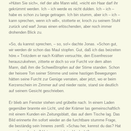
»Hüten Sie sich«, rief der alte Mann wild, »nicht ein Haar darf ihr
gekrümmt werden. Ich – ich werde es nicht dulden. Ich – ich –
habe es schon zu lange getragen. Ich bin stumm, aber ich – ich –
kann sprechen, wenn ich will«, stotterte er, kroch zu seinem Stuhl
zurück und warf Jonas einen erlöschenden, aber noch immer
drohenden Blick zu.
»So, du kannst sprechen, – so, so!« dachte Jonas. »Schon gut,
wir werden dir schon das Maul stopfen. Gut, daß ich das beizeiten
höre.« Trotzdem er nach Kräften versuchte, den Eisenfresser
herauszukehren, zitterte er doch so vor Furcht vor dem alten
Mann, daß ihm die Schweißtropfen auf der Stirne standen. Schon
der heisere Ton seiner Stimme und seine hastigen Bewegungen
hätten seine Furcht zur Genüge verraten, aber jetzt, wo er beim
Kerzenschein im Zimmer auf und nieder raste, stand sie deutlich
auf seinem Gesicht geschrieben.
Er blieb am Fenster stehen und grübelte nach. In einem Laden
gegenüber brannte ein Licht, und der Krämer las gemeinschaftlich
mit einem Kunden ein Zeitungsblatt, das auf dem Tische lag. Das
Bild erinnerte ihn sofort wieder an die furchtbare stumme Frage,
die beständig sein Inneres zerriß: »Schau her, kennst du das? Hat