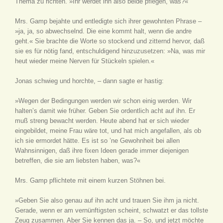
Thema zu richten. »Ihr werdet ihn also beide pflegen, was?«
Mrs. Gamp bejahte und entledigte sich ihrer gewohnten Phrase –
»ja, ja, so abwechselnd. Die eine kommt halt, wenn die andre
geht.« Sie brachte die Worte so stockend und zitternd hervor, daß
sie es für nötig fand, entschuldigend hinzuzusetzen: »Na, was mir
heut wieder meine Nerven für Stückeln spielen.«
Jonas schwieg und horchte, – dann sagte er hastig:
»Wegen der Bedingungen werden wir schon einig werden. Wir
halten’s damit wie früher. Geben Sie ordentlich acht auf ihn. Er
muß streng bewacht werden. Heute abend hat er sich wieder
eingebildet, meine Frau wäre tot, und hat mich angefallen, als ob
ich sie ermordet hätte. Es ist so ’ne Gewohnheit bei allen
Wahnsinnigen, daß ihre fixen Ideen gerade immer diejenigen
betreffen, die sie am liebsten haben, was?«
Mrs. Gamp pflichtete mit einem kurzen Stöhnen bei.
»Geben Sie also genau auf ihn acht und trauen Sie ihm ja nicht.
Gerade, wenn er am vernünftigsten scheint, schwatzt er das tollste
Zeug zusammen. Aber Sie kennen das ja. – So, und jetzt möchte