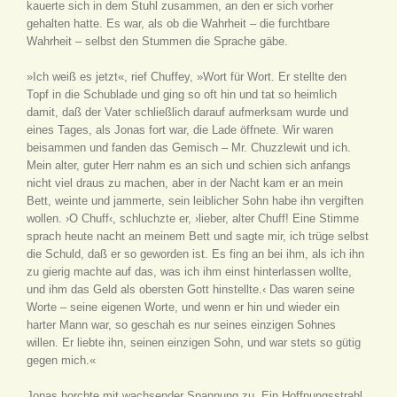
kauerte sich in dem Stuhl zusammen, an den er sich vorher
gehalten hatte. Es war, als ob die Wahrheit – die furchtbare
Wahrheit – selbst den Stummen die Sprache gäbe.
»Ich weiß es jetzt«, rief Chuffey, »Wort für Wort. Er stellte den
Topf in die Schublade und ging so oft hin und tat so heimlich
damit, daß der Vater schließlich darauf aufmerksam wurde und
eines Tages, als Jonas fort war, die Lade öffnete. Wir waren
beisammen und fanden das Gemisch – Mr. Chuzzlewit und ich.
Mein alter, guter Herr nahm es an sich und schien sich anfangs
nicht viel draus zu machen, aber in der Nacht kam er an mein
Bett, weinte und jammerte, sein leiblicher Sohn habe ihn vergiften
wollen. ›O Chuff‹, schluchzte er, ›lieber, alter Chuff! Eine Stimme
sprach heute nacht an meinem Bett und sagte mir, ich trüge selbst
die Schuld, daß er so geworden ist. Es fing an bei ihm, als ich ihn
zu gierig machte auf das, was ich ihm einst hinterlassen wollte,
und ihm das Geld als obersten Gott hinstellte.‹ Das waren seine
Worte – seine eigenen Worte, und wenn er hin und wieder ein
harter Mann war, so geschah es nur seines einzigen Sohnes
willen. Er liebte ihn, seinen einzigen Sohn, und war stets so gütig
gegen mich.«
Jonas horchte mit wachsender Spannung zu. Ein Hoffnungsstrahl