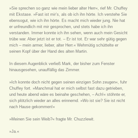
»Sie sprechen so ganz wie mein lieber alter Herr«, rief Mr. Chuffey
mit Ekstase. »Fast ist mir’s, als ob ich ihn hörte. Ich verstehe Sie
ebensogut, wie ich ihn hörte. Es macht mich wieder jung. Nie hat
er unfreundlich mit mir gesprochen, und stets habe ich ihn
verstanden. Immer konnte ich ihn sehen, wenn auch mein Gesicht
trübe war. Aber jetzt ist er tot. – Er ist tot. Er war sehr gütig gegen
mich – mein armer, lieber, alter Herr.« Wehmütig schüttelte er
seinen Kopf über der Hand des alten Martin.
In diesem Augenblick verließ Mark, der bisher zum Fenster
hinausgesehen, unauffällig das Zimmer.
»Ich konnte doch nicht gegen seinen einzigen Sohn zeugen«, fuhr
Chuffey fort. »Manchmal hat er mich selbst fast dazu getrieben,
und heute abend wäre es beinahe geschehen, – Ach!« stöhnte er,
sich plötzlich wieder an alles erinnernd. »Wo ist sie? Sie ist nicht
nach Hause gekommen!«
»Meinen Sie sein Weib?« fragte Mr. Chuzzlewit.
»Ja.«