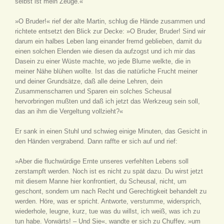
selbst ist mein Zeuge.«
»O Bruder!« rief der alte Martin, schlug die Hände zusammen und
richtete entsetzt den Blick zur Decke: »O Bruder, Bruder! Sind wir
darum ein halbes Leben lang einander fremd geblieben, damit du
einen solchen Elenden wie diesen da aufzogst und ich mir das
Dasein zu einer Wüste machte, wo jede Blume welkte, die in
meiner Nähe blühen wollte. Ist das die natürliche Frucht meiner
und deiner Grundsätze, daß alle deine Lehren, dein
Zusammenscharren und Sparen ein solches Scheusal
hervorbringen mußten und daß ich jetzt das Werkzeug sein soll,
das an ihm die Vergeltung vollzieht?«
Er sank in einen Stuhl und schwieg einige Minuten, das Gesicht in
den Händen vergrabend. Dann raffte er sich auf und rief:
»Aber die fluchwürdige Ernte unseres verfehlten Lebens soll
zerstampft werden. Noch ist es nicht zu spät dazu. Du wirst jetzt
mit diesem Manne hier konfrontiert, du Scheusal, nicht, um
geschont, sondern um nach Recht und Gerechtigkeit behandelt zu
werden. Höre, was er spricht. Antworte, verstumme, widersprich,
wiederhole, leugne, kurz, tue was du willst, ich weiß, was ich zu
tun habe. Vorwärts! – Und Sie«, wandte er sich zu Chuffey, »um