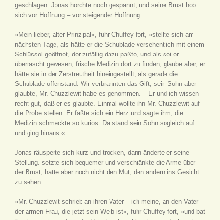
geschlagen. Jonas horchte noch gespannt, und seine Brust hob
sich vor Hoffnung – vor steigender Hoffnung.
»Mein lieber, alter Prinzipal«, fuhr Chuffey fort, »stellte sich am
nächsten Tage, als hätte er die Schublade versehentlich mit einem
Schlüssel geöffnet, der zufällig dazu paßte, und als sei er
überrascht gewesen, frische Medizin dort zu finden, glaube aber, er
hätte sie in der Zerstreutheit hineingestellt, als gerade die
Schublade offenstand. Wir verbrannten das Gift, sein Sohn aber
glaubte, Mr. Chuzzlewit habe es genommen. – Er und ich wissen
recht gut, daß er es glaubte. Einmal wollte ihn Mr. Chuzzlewit auf
die Probe stellen. Er faßte sich ein Herz und sagte ihm, die
Medizin schmeckte so kurios. Da stand sein Sohn sogleich auf
und ging hinaus.«
Jonas räusperte sich kurz und trocken, dann änderte er seine
Stellung, setzte sich bequemer und verschränkte die Arme über
der Brust, hatte aber noch nicht den Mut, den andern ins Gesicht
zu sehen.
»Mr. Chuzzlewit schrieb an ihren Vater – ich meine, an den Vater
der armen Frau, die jetzt sein Weib ist«, fuhr Chuffey fort, »und bat