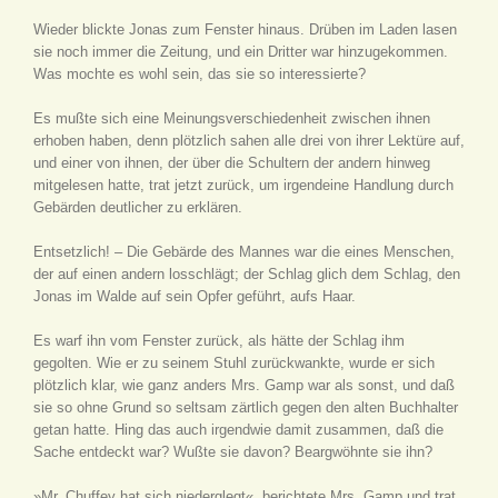
Wieder blickte Jonas zum Fenster hinaus. Drüben im Laden lasen
sie noch immer die Zeitung, und ein Dritter war hinzugekommen.
Was mochte es wohl sein, das sie so interessierte?
Es mußte sich eine Meinungsverschiedenheit zwischen ihnen
erhoben haben, denn plötzlich sahen alle drei von ihrer Lektüre auf,
und einer von ihnen, der über die Schultern der andern hinweg
mitgelesen hatte, trat jetzt zurück, um irgendeine Handlung durch
Gebärden deutlicher zu erklären.
Entsetzlich! – Die Gebärde des Mannes war die eines Menschen,
der auf einen andern losschlägt; der Schlag glich dem Schlag, den
Jonas im Walde auf sein Opfer geführt, aufs Haar.
Es warf ihn vom Fenster zurück, als hätte der Schlag ihm
gegolten. Wie er zu seinem Stuhl zurückwankte, wurde er sich
plötzlich klar, wie ganz anders Mrs. Gamp war als sonst, und daß
sie so ohne Grund so seltsam zärtlich gegen den alten Buchhalter
getan hatte. Hing das auch irgendwie damit zusammen, daß die
Sache entdeckt war? Wußte sie davon? Beargwöhnte sie ihn?
»Mr. Chuffey hat sich niederglegt«, berichtete Mrs. Gamp und trat