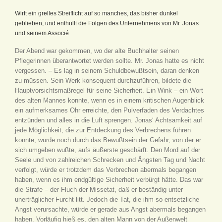
Wirft ein grelles Streiflicht auf so manches, das bisher dunkel
geblieben, und enthüllt die Folgen des Unternehmens von Mr. Jonas
und seinem Associé
Der Abend war gekommen, wo der alte Buchhalter seinen
Pflegerinnen überantwortet werden sollte. Mr. Jonas hatte es nicht
vergessen. – Es lag in seinem Schuldbewußtsein, daran denken
zu müssen. Sein Werk konsequent durchzuführen, bildete die
Hauptvorsichtsmaßregel für seine Sicherheit. Ein Wink – ein Wort
des alten Mannes konnte, wenn es in einem kritischen Augenblick
ein aufmerksames Ohr erreichte, den Pulverfaden des Verdachtes
entzünden und alles in die Luft sprengen. Jonas‘ Achtsamkeit auf
jede Möglichkeit, die zur Entdeckung des Verbrechens führen
konnte, wurde noch durch das Bewußtsein der Gefahr, von der er
sich umgeben wußte, aufs äußerste geschärft. Den Mord auf der
Seele und von zahlreichen Schrecken und Ängsten Tag und Nacht
verfolgt, würde er trotzdem das Verbrechen abermals begangen
haben, wenn es ihm endgültige Sicherheit verbürgt hätte. Das war
die Strafe – der Fluch der Missetat, daß er beständig unter
unerträglicher Furcht litt. Jedoch die Tat, die ihm so entsetzliche
Angst verursachte, würde er gerade aus Angst abermals begangen
haben. Vorläufig hieß es, den alten Mann von der Außenwelt