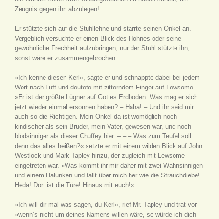
Zeugnis gegen ihn abzulegen!
Er stützte sich auf die Stuhllehne und starrte seinen Onkel an.
Vergeblich versuchte er einen Blick des Hohnes oder seine
gewöhnliche Frechheit aufzubringen, nur der Stuhl stützte ihn,
sonst wäre er zusammengebrochen.
»Ich kenne diesen Kerl«, sagte er und schnappte dabei bei jedem
Wort nach Luft und deutete mit zitterndem Finger auf Lewsome.
»Er ist der größte Lügner auf Gottes Erdboden. Was mag er sich
jetzt wieder einmal ersonnen haben? – Haha! – Und ihr seid mir
auch so die Richtigen. Mein Onkel da ist womöglich noch
kindischer als sein Bruder, mein Vater, gewesen war, und noch
blödsinniger als dieser Chuffey hier. – – – Was zum Teufel soll
denn das alles heißen?« setzte er mit einem wilden Blick auf John
Westlock und Mark Tapley hinzu, der zugleich mit Lewsome
eingetreten war. »Was kommt ihr mir daher mit zwei Wahnsinnigen
und einem Halunken und fallt über mich her wie die Strauchdiebe!
Heda! Dort ist die Türe! Hinaus mit euch!«
»Ich will dir mal was sagen, du Kerl«, rief Mr. Tapley und trat vor,
»wenn’s nicht um deines Namens willen wäre, so würde ich dich