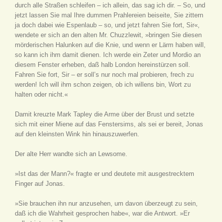
durch alle Straßen schleifen – ich allein, das sag ich dir. – So, und
jetzt lassen Sie mal Ihre dummen Prahlereien beiseite, Sie zittern
ja doch dabei wie Espenlaub – so, und jetzt fahren Sie fort, Sir«,
wendete er sich an den alten Mr. Chuzzlewit, »bringen Sie diesen
mörderischen Halunken auf die Knie, und wenn er Lärm haben will,
so kann ich ihm damit dienen. Ich werde ein Zeter und Mordio an
diesem Fenster erheben, daß halb London hereinstürzen soll.
Fahren Sie fort, Sir – er soll’s nur noch mal probieren, frech zu
werden! Ich will ihm schon zeigen, ob ich willens bin, Wort zu
halten oder nicht.«
Damit kreuzte Mark Tapley die Arme über der Brust und setzte
sich mit einer Miene auf das Fenstersims, als sei er bereit, Jonas
auf den kleinsten Wink hin hinauszuwerfen.
Der alte Herr wandte sich an Lewsome.
»Ist das der Mann?« fragte er und deutete mit ausgestrecktem
Finger auf Jonas.
»Sie brauchen ihn nur anzusehen, um davon überzeugt zu sein,
daß ich die Wahrheit gesprochen habe«, war die Antwort. »Er