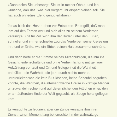
»Dann seien Sie unbesorgt. Sie ist in meiner Obhut, und ich
wünsche, daß das, was hier vorgeht, ihr erspart bleiben soll. Sie
hat auch ohnedies Elend genug erfahren.«
Jonas blieb das Herz stehen vor Entsetzen. Er begriff, daß man
ihm auf den Fersen war und sich alles zu seinem Verderben
vereinigte. Zoll für Zoll wich ihm der Boden unter den Füßen,
schneller und immer schneller zog das Verderben seine Kreise um
ihn, und er fühlte, wie ein Strick seinen Hals zusammenschnürte.
Und dann hörte er die Stimme seines Mitschuldigen, die ihm ins
Gesicht leidenschaftslos und ohne Verheimlichung mit genauer
Aufzählung von Zeit und Ort und Gelegenheit die Wahrheit
enthüllte – die Wahrheit, die jetzt durch nichts mehr zu
unterdrücken war, die kein Blut löschen, keine Schaufel begraben
konnte, die Wahrheit, die altersschwache Greise in kräftige Männer
umzuwandeln schien und auf deren rächenden Fittichen einer, den
er am äußersten Ende der Welt geglaubt, als Zeuge herangeflogen
kam.
Er versuchte zu leugnen, aber die Zunge versagte ihm ihren
Dienst. Einen Moment lang beherrschte ihn der wahnwitzige