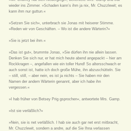
wieder ins Zimmer. »Schaden kann’s ihm ja nix, Mr. Chuzzlewit; es
kann ihm nur guttun.«
»Setzen Sie sich«, unterbrach sie Jonas mit heiserer Stimme.
»Reden wir von Geschäften. – Wo ist die andere Wärterin?«
»Sie is jetzt bei ihm.«
»Das ist gut«, brummte Jonas, »Sie dürfen ihn nie allein lassen.
Denken Sie sich nur, er hat mich heute abend angepackt – hier am
Rockkragen –, angefallen wie ein toller Hund! So altersschwach er
auch sonst ist, hatte ich doch große Mühe, ihn abzuschütteln. Sie
– still, still, – aber nein, es ist ja nichts – Sie haben mir den
Namen der andern Wärterin genannt, aber ich habe ihn
vergessen.«
»I hab früher von Betsey Prig gsprochen«, antwortete Mrs. Gamp.
»Ist sie verläßlich?«
»Nein, sie is net verläßlich. I hab sie auch gar net erst mitbracht,
Mr. Chuzzlewit, sondern a andre, auf die Sie Ihna verlassen