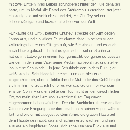
mit zwei Dritteln ihres Leibes sprungbereit hinter der Türe gehalten
hatte, um im Notfall die Partei des Stärkeren zu ergreifen, trat jetzt
ein wenig vor und schluchzte und rief, Mr. Chuffey sei der
liebenswürdigste und bravste alte Herr von der Welt.
»Er kaufte das Gift«, keuchte Chuffey, streckte den Arm gegen
Jonas aus, und ein wildes Feuer glomm dabei in seinen Augen.
»Allerdings hat er das Gift gekauft, wie Sie wissen, und es auch
nach Hause gebracht. Er hat es gemischt – sehen Sie ihn an –,
hat es mit Latwerge in einem Topf gemischt, der genau so aussah
wie der, in dem sein Vater seine Medizin aufbewahrte, und stellte
ihn in eine Schublade – in jene Schublade dort in dem Pult –; er
weiß, welche Schublade ich meine – und dort hielt er es
eingeschlossen, aber es fehlte ihm der Mut, oder das Gefühl regte
sich in ihm – o Gott, ich hoffe, es war das Gefühl – er war sein
einziger Sohn! – und er stellte den Topf nicht an den gewöhnlichen
Ort, wo mein alter Herr wohl zwanzigmal am Tag davon
eingenommen haben würde.« – Der alte Buchhalter zitterte an allen
Gliedern vor Erregung, aber das Leuchten in seinen Augen währte
fort, und wie er mit ausgestrecktem Arme, die grauen Haare auf
dem Haupte gesträubt, dastand, schien er zu wachsen und sah
aus wie ein Inspirierter. Jonas wich scheu seinem Blick aus und