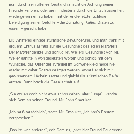
nun, durch sein offenes Geständnis nicht die Achtung seiner
Freunde verloren, oder sie mindestens durch die Entschlossenheit
wiedergewonnen zu haben, mit der er die letzte ruchlose
Beleidigung seiner Gefühle – die Zumutung,
kalten
Braten zu
essen – gerächt habe.
Mr. Whifferes erntete stürmische Bewunderung, und man trank mit
großem Enthusiasmus auf die Gesundheit des edlen Märtyrers.
Der Märtyrer dankte und schlug Mr. Wellers Gesundheit vor. Mr.
Weller dankte in wohlgesetzten Worten und schloß mit dem
Wunsche, das Opfer der Tyrannei im Schwefelkleid möge nie
wieder mit kalter Soareh geärgert werden; worauf er sich mit
gewinnendem Lächeln setzte und gleichfalls stürmischen Beifall
erntete. Dann brach die Gesellschaft auf.
„Sie wollen doch nicht etwa schon gehen, alter Junge“, wandte
sich Sam an seinen Freund, Mr. John Smauker.
„Ich muß tatsächlich“, sagte Mr. Smauker, „ich hab’s Bantam
versprochen.“
„Das ist was anderes“, gab Sam zu, „aber hier Freund Feuerbrand,