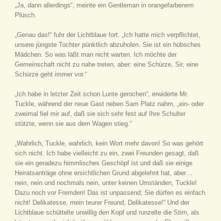
„Ja, dann allerdings“, meinte ein Gentleman in orangefarbenem
Plüsch.
„Genau das!“ fuhr der Lichtblaue fort. „Ich hatte mich verpflichtet,
unsere jüngste Tochter pünktlich abzuholen. Sie ist ein hübsches
Mädchen. So was läßt man nicht warten. Ich möchte der
Gemeinschaft nicht zu nahe treten, aber: eine Schürze, Sir, eine
Schürze geht immer vor.“
„Ich habe in letzter Zeit schon Lunte gerochen“, erwiderte Mr.
Tuckle, während der neue Gast neben Sam Platz nahm, „ein- oder
zweimal fiel mir auf, daß sie sich sehr fest auf Ihre Schulter
stützte, wenn sie aus dem Wagen stieg.“
„Wahrlich, Tuckle, wahrlich, kein Wort mehr davon! So was gehört
sich nicht. Ich habe vielleicht zu ein, zwei Freunden gesagt, daß
sie ein geradezu himmlisches Geschöpf ist und daß sie einige
Heiratsanträge ohne ersichtlichen Grund abgelehnt hat, aber…
nein, nein und nochmals nein, unter keinen Umständen, Tuckle!
Dazu noch vor Fremden! Das ist unpassend; Sie dürfen es einfach
nicht! Delikatesse, mein teurer Freund, Delikatesse!“ Und der
Lichtblaue schüttelte unwillig den Kopf und runzelte die Stirn, als