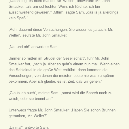
„Daran liegt es nicht mal so, Mr. Weller“, antwortete Mr. John
Smauker, „als am schlechten Wein; ich fürchte, ich bin
ausschweifend gewesen.“ „Mhm“, sagte Sam, „das is ja allerdings
kein Spaß.“
„Ach, dauernd diese Versuchungen; Sie wissen es ja auch. Mr.
Weller“, seufzte Mr. John Smauker.
„Na, und ob!“ antwortete Sam.
„Immer so mitten im Strudel der Gesellschaft“, fuhr Mr. John
Smauker fort, „hach ja. Aber so geht’s einem nun mal. Wenn einen
das Schicksal in die große Welt entführt, dann kommen die
Versuchungen, von denen die meisten Leute nie was zu spüren
bekommen. Aber ich glaube, es ist Zeit, daß wir gehen.“
„Glaub ich auch“, meinte Sam, „sonst wird die Saoreh noch zu
weich, oder sie brennt an.“
Unterwegs fragte Mr. John Smauker: „Haben Sie schon Brunnen
getrunken, Mr. Weller?“
„Einmal“, antworte Sam.