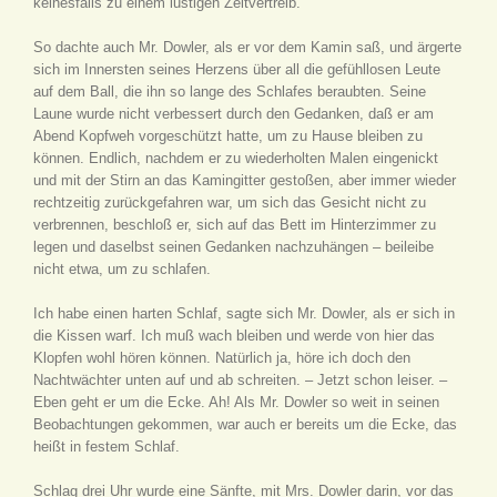
keinesfalls zu einem lustigen Zeitvertreib.
So dachte auch Mr. Dowler, als er vor dem Kamin saß, und ärgerte
sich im Innersten seines Herzens über all die gefühllosen Leute
auf dem Ball, die ihn so lange des Schlafes beraubten. Seine
Laune wurde nicht verbessert durch den Gedanken, daß er am
Abend Kopfweh vorgeschützt hatte, um zu Hause bleiben zu
können. Endlich, nachdem er zu wiederholten Malen eingenickt
und mit der Stirn an das Kamingitter gestoßen, aber immer wieder
rechtzeitig zurückgefahren war, um sich das Gesicht nicht zu
verbrennen, beschloß er, sich auf das Bett im Hinterzimmer zu
legen und daselbst seinen Gedanken nachzuhängen – beileibe
nicht etwa, um zu schlafen.
Ich habe einen harten Schlaf, sagte sich Mr. Dowler, als er sich in
die Kissen warf. Ich muß wach bleiben und werde von hier das
Klopfen wohl hören können. Natürlich ja, höre ich doch den
Nachtwächter unten auf und ab schreiten. – Jetzt schon leiser. –
Eben geht er um die Ecke. Ah! Als Mr. Dowler so weit in seinen
Beobachtungen gekommen, war auch er bereits um die Ecke, das
heißt in festem Schlaf.
Schlag drei Uhr wurde eine Sänfte, mit Mrs. Dowler darin, vor das