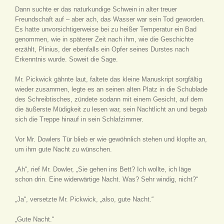
Dann suchte er das naturkundige Schwein in alter treuer
Freundschaft auf – aber ach, das Wasser war sein Tod geworden.
Es hatte unvorsichtigerweise bei zu heißer Temperatur ein Bad
genommen, wie in späterer Zeit nach ihm, wie die Geschichte
erzählt, Plinius, der ebenfalls ein Opfer seines Durstes nach
Erkenntnis wurde. Soweit die Sage.
Mr. Pickwick gähnte laut, faltete das kleine Manuskript sorgfältig
wieder zusammen, legte es an seinen alten Platz in die Schublade
des Schreibtisches, zündete sodann mit einem Gesicht, auf dem
die äußerste Müdigkeit zu lesen war, sein Nachtlicht an und begab
sich die Treppe hinauf in sein Schlafzimmer.
Vor Mr. Dowlers Tür blieb er wie gewöhnlich stehen und klopfte an,
um ihm gute Nacht zu wünschen.
„Ah“, rief Mr. Dowler, „Sie gehen ins Bett? Ich wollte, ich läge
schon drin. Eine widerwärtige Nacht. Was? Sehr windig, nicht?“
„Ja“, versetzte Mr. Pickwick, „also, gute Nacht.“
„Gute Nacht.“