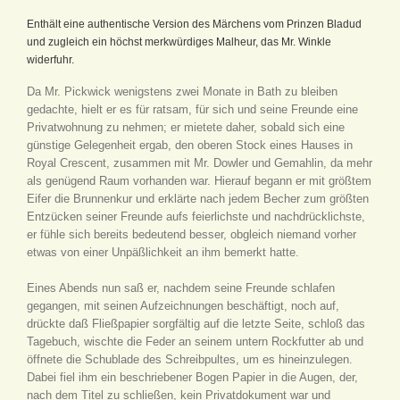
Enthält eine authentische Version des Märchens vom Prinzen Bladud
und zugleich ein höchst merkwürdiges Malheur, das Mr. Winkle
widerfuhr.
Da Mr. Pickwick wenigstens zwei Monate in Bath zu bleiben
gedachte, hielt er es für ratsam, für sich und seine Freunde eine
Privatwohnung zu nehmen; er mietete daher, sobald sich eine
günstige Gelegenheit ergab, den oberen Stock eines Hauses in
Royal Crescent, zusammen mit Mr. Dowler und Gemahlin, da mehr
als genügend Raum vorhanden war. Hierauf begann er mit größtem
Eifer die Brunnenkur und erklärte nach jedem Becher zum größten
Entzücken seiner Freunde aufs feierlichste und nachdrücklichste,
er fühle sich bereits bedeutend besser, obgleich niemand vorher
etwas von einer Unpäßlichkeit an ihm bemerkt hatte.
Eines Abends nun saß er, nachdem seine Freunde schlafen
gegangen, mit seinen Aufzeichnungen beschäftigt, noch auf,
drückte daß Fließpapier sorgfältig auf die letzte Seite, schloß das
Tagebuch, wischte die Feder an seinem untern Rockfutter ab und
öffnete die Schublade des Schreibpultes, um es hineinzulegen.
Dabei fiel ihm ein beschriebener Bogen Papier in die Augen, der,
nach dem Titel zu schließen, kein Privatdokument war und