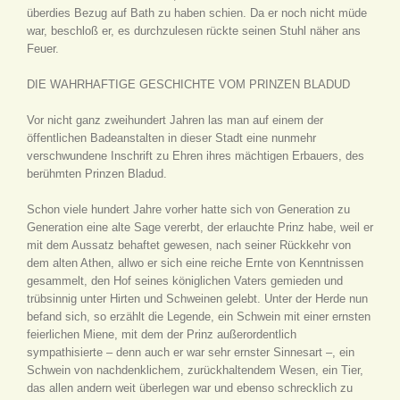
überdies Bezug auf Bath zu haben schien. Da er noch nicht müde
war, beschloß er, es durchzulesen rückte seinen Stuhl näher ans
Feuer.
DIE WAHRHAFTIGE GESCHICHTE VOM PRINZEN BLADUD
Vor nicht ganz zweihundert Jahren las man auf einem der
öffentlichen Badeanstalten in dieser Stadt eine nunmehr
verschwundene Inschrift zu Ehren ihres mächtigen Erbauers, des
berühmten Prinzen Bladud.
Schon viele hundert Jahre vorher hatte sich von Generation zu
Generation eine alte Sage vererbt, der erlauchte Prinz habe, weil er
mit dem Aussatz behaftet gewesen, nach seiner Rückkehr von
dem alten Athen, allwo er sich eine reiche Ernte von Kenntnissen
gesammelt, den Hof seines königlichen Vaters gemieden und
trübsinnig unter Hirten und Schweinen gelebt. Unter der Herde nun
befand sich, so erzählt die Legende, ein Schwein mit einer ernsten
feierlichen Miene, mit dem der Prinz außerordentlich
sympathisierte – denn auch er war sehr ernster Sinnesart –, ein
Schwein von nachdenklichem, zurückhaltendem Wesen, ein Tier,
das allen andern weit überlegen war und ebenso schrecklich zu