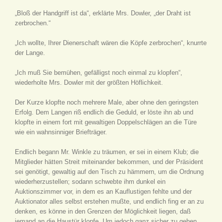
„Bloß der Handgriff ist da“, erklärte Mrs. Dowler, „der Draht ist
zerbrochen.“
„Ich wollte, Ihrer Dienerschaft wären die Köpfe zerbrochen“, knurrte
der Lange.
„Ich muß Sie bemühen, gefälligst noch einmal zu klopfen“,
wiederholte Mrs. Dowler mit der größten Höflichkeit.
Der Kurze klopfte noch mehrere Male, aber ohne den geringsten
Erfolg. Dem Langen riß endlich die Geduld, er löste ihn ab und
klopfte in einem fort mit gewaltigen Doppelschlägen an die Türe
wie ein wahnsinniger Briefträger.
Endlich begann Mr. Winkle zu träumen, er sei in einem Klub; die
Mitglieder hätten Streit miteinander bekommen, und der Präsident
sei genötigt, gewaltig auf den Tisch zu hämmern, um die Ordnung
wiederherzustellen; sodann schwebte ihm dunkel ein
Auktionszimmer vor, in dem es an Kauflustigen fehlte und der
Auktionator alles selbst erstehen mußte, und endlich fing er an zu
denken, es könne in den Grenzen der Möglichkeit liegen, daß
jemand an die Haustür klopfe. Um jedoch ganz sicher zu gehen,