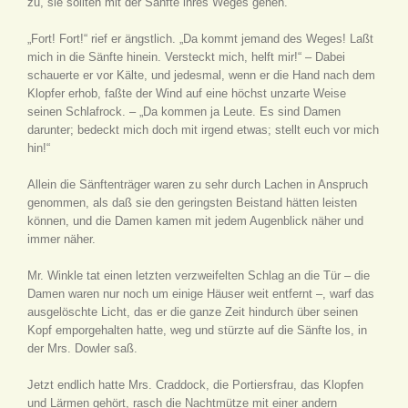
zu, sie sollten mit der Sänfte ihres Weges gehen.
„Fort! Fort!“ rief er ängstlich. „Da kommt jemand des Weges! Laßt
mich in die Sänfte hinein. Versteckt mich, helft mir!“ – Dabei
schauerte er vor Kälte, und jedesmal, wenn er die Hand nach dem
Klopfer erhob, faßte der Wind auf eine höchst unzarte Weise
seinen Schlafrock. – „Da kommen ja Leute. Es sind Damen
darunter; bedeckt mich doch mit irgend etwas; stellt euch vor mich
hin!“
Allein die Sänftenträger waren zu sehr durch Lachen in Anspruch
genommen, als daß sie den geringsten Beistand hätten leisten
können, und die Damen kamen mit jedem Augenblick näher und
immer näher.
Mr. Winkle tat einen letzten verzweifelten Schlag an die Tür – die
Damen waren nur noch um einige Häuser weit entfernt –, warf das
ausgelöschte Licht, das er die ganze Zeit hindurch über seinen
Kopf emporgehalten hatte, weg und stürzte auf die Sänfte los, in
der Mrs. Dowler saß.
Jetzt endlich hatte Mrs. Craddock, die Portiersfrau, das Klopfen
und Lärmen gehört, rasch die Nachtmütze mit einer andern