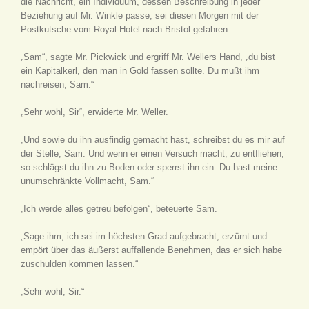
die Nachricht, ein Individuum, dessen Beschreibung in jeder
Beziehung auf Mr. Winkle passe, sei diesen Morgen mit der
Postkutsche vom Royal-Hotel nach Bristol gefahren.
„Sam“, sagte Mr. Pickwick und ergriff Mr. Wellers Hand, „du bist
ein Kapitalkerl, den man in Gold fassen sollte. Du mußt ihm
nachreisen, Sam.“
„Sehr wohl, Sir“, erwiderte Mr. Weller.
„Und sowie du ihn ausfindig gemacht hast, schreibst du es mir auf
der Stelle, Sam. Und wenn er einen Versuch macht, zu entfliehen,
so schlägst du ihn zu Boden oder sperrst ihn ein. Du hast meine
unumschränkte Vollmacht, Sam.“
„Ich werde alles getreu befolgen“, beteuerte Sam.
„Sage ihm, ich sei im höchsten Grad aufgebracht, erzürnt und
empört über das äußerst auffallende Benehmen, das er sich habe
zuschulden kommen lassen.“
„Sehr wohl, Sir.“