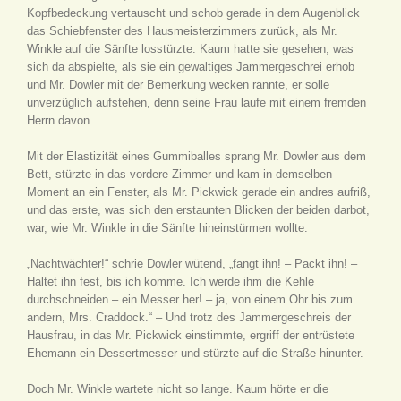
Kopfbedeckung vertauscht und schob gerade in dem Augenblick
das Schiebfenster des Hausmeisterzimmers zurück, als Mr.
Winkle auf die Sänfte losstürzte. Kaum hatte sie gesehen, was
sich da abspielte, als sie ein gewaltiges Jammergeschrei erhob
und Mr. Dowler mit der Bemerkung wecken rannte, er solle
unverzüglich aufstehen, denn seine Frau laufe mit einem fremden
Herrn davon.
Mit der Elastizität eines Gummiballes sprang Mr. Dowler aus dem
Bett, stürzte in das vordere Zimmer und kam in demselben
Moment an ein Fenster, als Mr. Pickwick gerade ein andres aufriß,
und das erste, was sich den erstaunten Blicken der beiden darbot,
war, wie Mr. Winkle in die Sänfte hineinstürmen wollte.
„Nachtwächter!“ schrie Dowler wütend, „fangt ihn! – Packt ihn! –
Haltet ihn fest, bis ich komme. Ich werde ihm die Kehle
durchschneiden – ein Messer her! – ja, von einem Ohr bis zum
andern, Mrs. Craddock.“ – Und trotz des Jammergeschreis der
Hausfrau, in das Mr. Pickwick einstimmte, ergriff der entrüstete
Ehemann ein Dessertmesser und stürzte auf die Straße hinunter.
Doch Mr. Winkle wartete nicht so lange. Kaum hörte er die