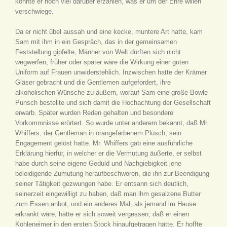
könnte er noch viel darüber erzählen, was er um der Ehre willen
verschwiege.
Da er nicht übel aussah und eine kecke, muntere Art hatte, kam
Sam mit ihm in ein Gespräch, das in der gemeinsamen
Feststellung gipfelte, Männer von Welt dürften sich nicht
wegwerfen; früher oder später wäre die Wirkung einer guten
Uniform auf Frauen unwiderstehlich. Inzwischen hatte der Krämer
Gläser gebracht und die Gentlemen aufgefordert, ihre
alkoholischen Wünsche zu äußern, worauf Sam eine große Bowle
Punsch bestellte und sich damit die Hochachtung der Gesellschaft
erwarb. Später wurden Reden gehalten und besondere
Vorkommnisse erörtert. So wurde unter anderem bekannt, daß Mr.
Whiffers, der Gentleman in orangefarbenem Plüsch, sein
Engagement gelöst hatte. Mr. Whiffers gab eine ausführliche
Erklärung hierfür, in welcher er die Vermutung äußerte, er selbst
habe durch seine eigene Geduld und Nachgiebigkeit jene
beleidigende Zumutung heraufbeschworen, die ihn zur Beendigung
seiner Tätigkeit gezwungen habe. Er entsann sich deutlich,
seinerzeit eingewilligt zu haben, daß man ihm gesalzene Butter
zum Essen anbot, und ein anderes Mal, als jemand im Hause
erkrankt wäre, hätte er sich soweit vergessen, daß er einen
Kohleneimer in den ersten Stock hinaufgetragen hätte. Er hoffte