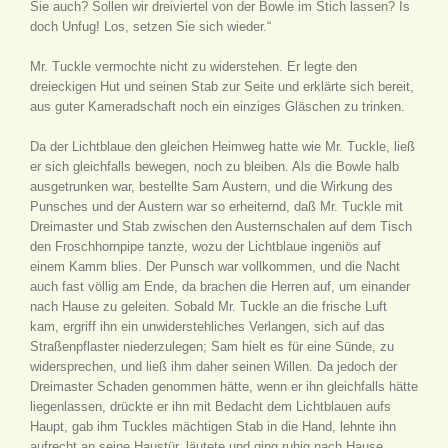
Sie auch? Sollen wir dreiviertel von der Bowle im Stich lassen? Is
doch Unfug! Los, setzen Sie sich wieder.“
Mr. Tuckle vermochte nicht zu widerstehen. Er legte den
dreieckigen Hut und seinen Stab zur Seite und erklärte sich bereit,
aus guter Kameradschaft noch ein einziges Gläschen zu trinken.
Da der Lichtblaue den gleichen Heimweg hatte wie Mr. Tuckle, ließ
er sich gleichfalls bewegen, noch zu bleiben. Als die Bowle halb
ausgetrunken war, bestellte Sam Austern, und die Wirkung des
Punsches und der Austern war so erheiternd, daß Mr. Tuckle mit
Dreimaster und Stab zwischen den Austernschalen auf dem Tisch
den Froschhornpipe tanzte, wozu der Lichtblaue ingeniös auf
einem Kamm blies. Der Punsch war vollkommen, und die Nacht
auch fast völlig am Ende, da brachen die Herren auf, um einander
nach Hause zu geleiten. Sobald Mr. Tuckle an die frische Luft
kam, ergriff ihn ein unwiderstehliches Verlangen, sich auf das
Straßenpflaster niederzulegen; Sam hielt es für eine Sünde, zu
widersprechen, und ließ ihm daher seinen Willen. Da jedoch der
Dreimaster Schaden genommen hätte, wenn er ihn gleichfalls hätte
liegenlassen, drückte er ihn mit Bedacht dem Lichtblauen aufs
Haupt, gab ihm Tuckles mächtigen Stab in die Hand, lehnte ihn
aufrecht an seine Haustür, läutete und ging ruhig nach Hause.