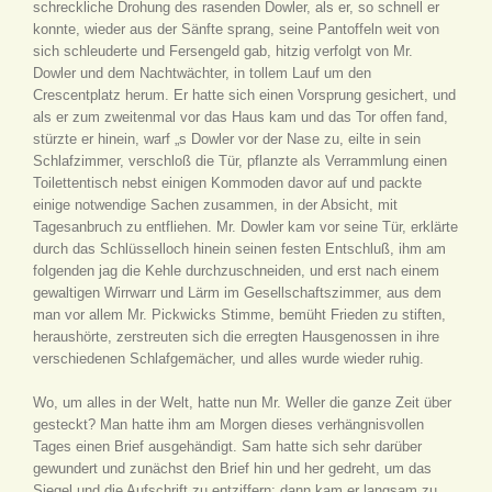
schreckliche Drohung des rasenden Dowler, als er, so schnell er
konnte, wieder aus der Sänfte sprang, seine Pantoffeln weit von
sich schleuderte und Fersengeld gab, hitzig verfolgt von Mr.
Dowler und dem Nachtwächter, in tollem Lauf um den
Crescentplatz herum. Er hatte sich einen Vorsprung gesichert, und
als er zum zweitenmal vor das Haus kam und das Tor offen fand,
stürzte er hinein, warf „s Dowler vor der Nase zu, eilte in sein
Schlafzimmer, verschloß die Tür, pflanzte als Verrammlung einen
Toilettentisch nebst einigen Kommoden davor auf und packte
einige notwendige Sachen zusammen, in der Absicht, mit
Tagesanbruch zu entfliehen. Mr. Dowler kam vor seine Tür, erklärte
durch das Schlüsselloch hinein seinen festen Entschluß, ihm am
folgenden jag die Kehle durchzuschneiden, und erst nach einem
gewaltigen Wirrwarr und Lärm im Gesellschaftszimmer, aus dem
man vor allem Mr. Pickwicks Stimme, bemüht Frieden zu stiften,
heraushörte, zerstreuten sich die erregten Hausgenossen in ihre
verschiedenen Schlafgemächer, und alles wurde wieder ruhig.
Wo, um alles in der Welt, hatte nun Mr. Weller die ganze Zeit über
gesteckt? Man hatte ihm am Morgen dieses verhängnisvollen
Tages einen Brief ausgehändigt. Sam hatte sich sehr darüber
gewundert und zunächst den Brief hin und her gedreht, um das
Siegel und die Aufschrift zu entziffern; dann kam er langsam zu