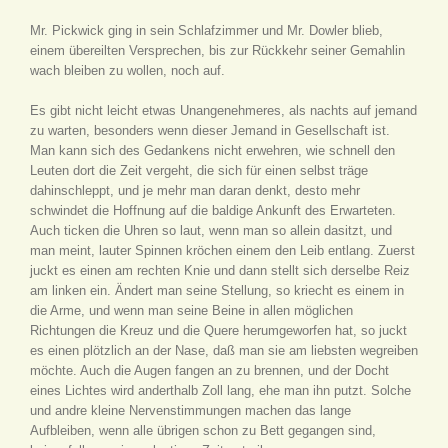
Mr. Pickwick ging in sein Schlafzimmer und Mr. Dowler blieb,
einem übereilten Versprechen, bis zur Rückkehr seiner Gemahlin
wach bleiben zu wollen, noch auf.
Es gibt nicht leicht etwas Unangenehmeres, als nachts auf jemand
zu warten, besonders wenn dieser Jemand in Gesellschaft ist.
Man kann sich des Gedankens nicht erwehren, wie schnell den
Leuten dort die Zeit vergeht, die sich für einen selbst träge
dahinschleppt, und je mehr man daran denkt, desto mehr
schwindet die Hoffnung auf die baldige Ankunft des Erwarteten.
Auch ticken die Uhren so laut, wenn man so allein dasitzt, und
man meint, lauter Spinnen kröchen einem den Leib entlang. Zuerst
juckt es einen am rechten Knie und dann stellt sich derselbe Reiz
am linken ein. Ändert man seine Stellung, so kriecht es einem in
die Arme, und wenn man seine Beine in allen möglichen
Richtungen die Kreuz und die Quere herumgeworfen hat, so juckt
es einen plötzlich an der Nase, daß man sie am liebsten wegreiben
möchte. Auch die Augen fangen an zu brennen, und der Docht
eines Lichtes wird anderthalb Zoll lang, ehe man ihn putzt. Solche
und andre kleine Nervenstimmungen machen das lange
Aufbleiben, wenn alle übrigen schon zu Bett gegangen sind,