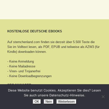
KOSTENLOSE DEUTSCHE EBOOKS
Auf sternchenland.com finden sie derzeit über 5.500 Texte die
Sie im Volltext lesen, als PDF, EPUB und teilweise als AZW3 (für
Kindle) downloaden können.
- Keine Anmeldung
- Keine Mailadresse
- Viren- und Trojanerfrei
- Keine Downloadbegrenzungen
SEO MANAGER
Diese Website benutzt Cookies. Akzeptieren Sie dies? Lesen
Sie auch unsere Datenschutz-Hinweise.
Alexander Müller ist ein deutscher Senior
SEO Manager aus
Bertingen
und bietet Suchmaschinenoptimierung mit seinem
OK
Nein
Weiterlesen
Team als SEO Agentur zum Festpreis an.