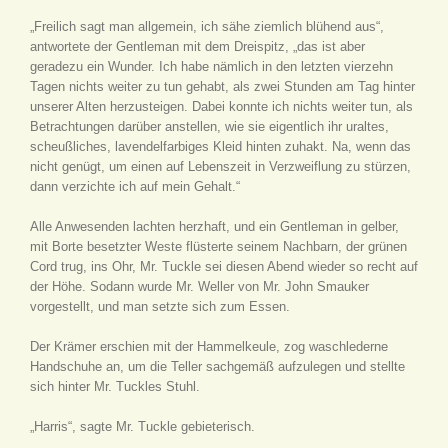
„Freilich sagt man allgemein, ich sähe ziemlich blühend aus“,
antwortete der Gentleman mit dem Dreispitz, „das ist aber
geradezu ein Wunder. Ich habe nämlich in den letzten vierzehn
Tagen nichts weiter zu tun gehabt, als zwei Stunden am Tag hinter
unserer Alten herzusteigen. Dabei konnte ich nichts weiter tun, als
Betrachtungen darüber anstellen, wie sie eigentlich ihr uraltes,
scheußliches, lavendelfarbiges Kleid hinten zuhakt. Na, wenn das
nicht genügt, um einen auf Lebenszeit in Verzweiflung zu stürzen,
dann verzichte ich auf mein Gehalt.“
Alle Anwesenden lachten herzhaft, und ein Gentleman in gelber,
mit Borte besetzter Weste flüsterte seinem Nachbarn, der grünen
Cord trug, ins Ohr, Mr. Tuckle sei diesen Abend wieder so recht auf
der Höhe. Sodann wurde Mr. Weller von Mr. John Smauker
vorgestellt, und man setzte sich zum Essen.
Der Krämer erschien mit der Hammelkeule, zog waschlederne
Handschuhe an, um die Teller sachgemäß aufzulegen und stellte
sich hinter Mr. Tuckles Stuhl.
„Harris“, sagte Mr. Tuckle gebieterisch.