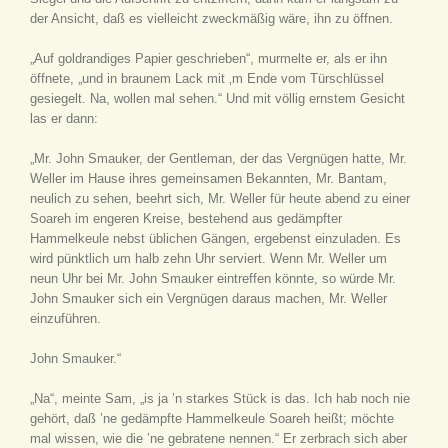
der Ansicht, daß es vielleicht zweckmäßig wäre, ihn zu öffnen.
„Auf goldrandiges Papier geschrieben“, murmelte er, als er ihn
öffnete, „und in braunem Lack mit ‚m Ende vom Türschlüssel
gesiegelt. Na, wollen mal sehen.“ Und mit völlig ernstem Gesicht
las er dann:
„Mr. John Smauker, der Gentleman, der das Vergnügen hatte, Mr.
Weller im Hause ihres gemeinsamen Bekannten, Mr. Bantam,
neulich zu sehen, beehrt sich, Mr. Weller für heute abend zu einer
Soareh im engeren Kreise, bestehend aus gedämpfter
Hammelkeule nebst üblichen Gängen, ergebenst einzuladen. Es
wird pünktlich um halb zehn Uhr serviert. Wenn Mr. Weller um
neun Uhr bei Mr. John Smauker eintreffen könnte, so würde Mr.
John Smauker sich ein Vergnügen daraus machen, Mr. Weller
einzuführen.
John Smauker.“
„Na“, meinte Sam, „is ja ’n starkes Stück is das. Ich hab noch nie
gehört, daß ’ne gedämpfte Hammelkeule Soareh heißt; möchte
mal wissen, wie die ’ne gebratene nennen.“ Er zerbrach sich aber