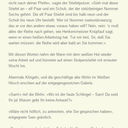
nicht nach deiner Pfeife«, sagte der Stiefelputzer. »Sieh mal diese
Stiefel an – elf Paar und ein Schuh, der der stelzbeinigen Nummer
Sechs gehört. Die elf Paar Stiefel sind bis halb neun und der
Schuh bis neun Uhr bestellt. Wer ist Nummer zweiundzwanzig,
das er vor den andern etwas voraus haben will? Nein, nein: ’s muß
alles der Reihe nach gehen, wie Henkersmeister Knüpfauf sagt,
wenn er einen heißen Arbeitstag hat. Tut mir leid, Sir, daß Sie
warten müssen: die Reihe wird aber bald an Sie kommen.«
Mit diesen Worten nahm der Mann mit dem weißen Hut wieder
seine Arbeit auf und bürstete auf einen Stulpenstiefel mit erneuter
Wucht los.
Abermals Klingeln, und die geschäftige alte Wirtin im Weißen
Hirsch erschien auf der entgegengesetzten Galerie.
»Sam!« rief die Wirtin. »Wo ist der faule Schlingel – Sam! Da seid
Ihr ja! Warum gebt Ihr keine Antwort?«
»Wäre nicht höflich, zu antworten, ehe Sie gesprochen haben«,
entgegnete Sam grämlich.