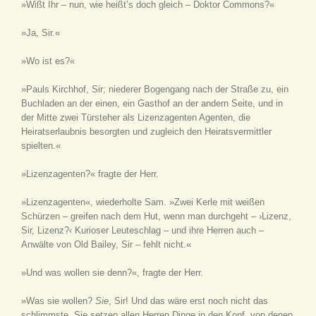
»Wißt Ihr – nun, wie heißt’s doch gleich – Doktor Commons?«
»Ja, Sir.«
»Wo ist es?«
»Pauls Kirchhof, Sir; niederer Bogengang nach der Straße zu, ein
Buchladen an der einen, ein Gasthof an der andern Seite, und in
der Mitte zwei Türsteher als Lizenzagenten
Agenten, die
Heiratserlaubnis besorgten und zugleich den Heiratsvermittler
spielten.
«
»Lizenzagenten?« fragte der Herr.
»Lizenzagenten«, wiederholte Sam. »Zwei Kerle mit weißen
Schürzen – greifen nach dem Hut, wenn man durchgeht – ›Lizenz,
Sir, Lizenz?‹ Kurioser Leuteschlag – und ihre Herren auch –
Anwälte von Old Bailey, Sir – fehlt nicht.«
»Und was wollen sie denn?«, fragte der Herr.
»Was sie wollen?
Sie
, Sir! Und das wäre erst noch nicht das
schlimmste. Sie setzen allen Herren Dinge in den Kopf, von denen