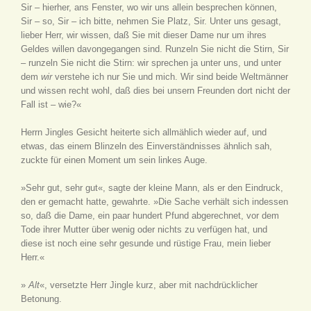
Sir – hierher, ans Fenster, wo wir uns allein besprechen können,
Sir – so, Sir – ich bitte, nehmen Sie Platz, Sir. Unter uns gesagt,
lieber Herr, wir wissen, daß Sie mit dieser Dame nur um ihres
Geldes willen davongegangen sind. Runzeln Sie nicht die Stirn, Sir
– runzeln Sie nicht die Stirn: wir sprechen ja unter uns, und unter
dem
wir
verstehe ich nur Sie und mich. Wir sind beide Weltmänner
und wissen recht wohl, daß dies bei unsern Freunden dort nicht der
Fall ist – wie?«
Herrn Jingles Gesicht heiterte sich allmählich wieder auf, und
etwas, das einem Blinzeln des Einverständnisses ähnlich sah,
zuckte für einen Moment um sein linkes Auge.
»Sehr gut, sehr gut«, sagte der kleine Mann, als er den Eindruck,
den er gemacht hatte, gewahrte. »Die Sache verhält sich indessen
so, daß die Dame, ein paar hundert Pfund abgerechnet, vor dem
Tode ihrer Mutter über wenig oder nichts zu verfügen hat, und
diese ist noch eine sehr gesunde und rüstige Frau, mein lieber
Herr.«
»
Alt
«, versetzte Herr Jingle kurz, aber mit nachdrücklicher
Betonung.