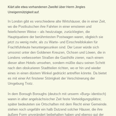
Klärt alle etwa vorhandenen Zweifel über Herrn Jingles
Uneigennützigkeit auf.
In London gibt es verschiedene alte Wirtshäuser, die in einer Zeit,
wo die Postkutschen ihre Fahrten in einer ernsteren und
feierlicheren Weise – als heutzutage, zurücklegten, die
Hauptquatiere der berühmtesten Postwagen waren, obgleich sie
jetzt zu wenig mehr, als zu Warte- und Einschreiblokalen für
Frachtfuhrleute heruntergesunken sind. Der Leser würde sich
umsonst unter den Goldenen Kreuzen, Ochsen und Löwen, die in
Londons verbesserten Straßen die Gasthöfe zieren, nach einem
dieser alten Hotels umsehen, sondern müßte dazu seinen Schritt
nach den obskurieren Stadtteilen richten, wo er hin und wieder
eines in einen düstern Winkel gedrückt antreffen könnte. Da bietet
es mit einer Art finsterer Störrigkeit der Verschönerung der
Umgebung Trotz.
In dem Borough
Boroughs (deutsch mit unserm »Burg« identisch)
waren in alter angelsächsischer Zeit feste Verteidigungsplätze;
später bedeuteten sie Ortschaften mit dem Recht einer Gemeinde.
stehen noch ungefähr ein halb Dutzend solcher Häuser, die ihre
äußere Form unverändert beibehalten haben und ebenso gut der