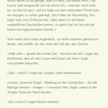
nichts davon zu ihr gesagt: aber ich weiß, sie nimmt mich.‹ Die
Lizenz wird ausgestellt und sie
nimmt
ihn – und was noch mehr
ist, sie
hat
ihn jetzt, und ich habe von den vierhundert Pfund nicht
ein einziges zu sehen gekriegt. Doch bitte um Verzeihung, Sir«,
fügte Sam zum Schlusse bei; »aber wenn ich auf diese
verdrießliche Geschichte komme, so geht’s bei mir fort wie bei
einem frischgeschmierten Karren.«
Sam harrte noch einen Augenblick, ob nichts weiteres gewünscht
werde, und verließ, als das nicht der Fall war, das Zimmer.
»Halb zehn – gerade die rechte Zeit – brechen wir auf«, sagte der
Gentleman, den wir dem Leser wohl kaum als Herrn Jingle
vorzustellen brauchen.
»Zeit – wofür?« fragte die Jungfer Tante kokettierend.
»Lizenz, teuerster Engel – Meldung an den Geistlichen – Sie die
Meinige nennen – morgen –« versetzte Herr Jingle, indem er der
Jungfer Tante die Hand druckte.
»Die Lizenz?« sagte Rachel errötend.