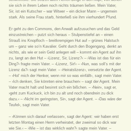
sie sich in ihrem Leben noch nichts träumen ließen. Mein Vater,
Sir, ist ein Kutscher – war Witwer – ein dicker Mann – ungemein
stark. Als seine Frau starb, hinterließ sie ihm vierhundert Pfund.
Er geht zu den Commons, den Anwalt aufzusuchen und das Geld
einzustreichen – putzt sich heraus – Stulpenstiefel an – einen
Strauß ins Knopfloch – breitkrempigen Hut auf – grünes Halstuch
um – ganz wie so’n Kavalier. Geht durch den Bogengang, denkt an
nichts, als wie er sein Geld anlegen will – kommt ein Agent auf ihn
zu, langt an den Hut – ›Lizenz, Sir, Lizenz?‹ – ›Was ist das für ein
Ding?‹ fragte mein Vater. – ›Lizenz, Sir!‹ – ›Nun, was soll’s mit der
Lizenz da?‹ sagt mein Vater. – ›Heiratslizenz›, versetzte der Agent.
– ›Hol‘ mich der Henker, wenn mir so was einfällt‹, sagt mein Vater.
– ›Ich denken, Sie könnten eine brauchen‹ – sagt der Agent. Mein
Vater macht halt und besinnt sich ein bißchen. – ›Nein‹, sagt er,
›geht zum Kuckuck, ich bin zu alt und noch obendrein zu dick
dazu.‹ – ›Nicht im geringsten, Sir‹, sagt der Agent. – ›Das wäre der
Teufel‹, sagt mein Vater.
– ›Können sich darauf verlassen‹, sagt der Agent: ›wir haben erst
letzten Montag einen Herrn verheiratet, der zweimal so dick war
wie Sie.‹ – ›Wie – ist das wirklich wahr?‹ sagte mein Vater. –