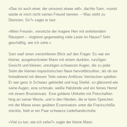
»Das ist auch einer, der umsonst etwas will«, dachte Sam; »sonst
würde er mich nicht seinen Freund nennen. – Was steht zu
Diensten, Sir?« sagte er laut.
»Mein Freund«, versetzte der magere Herr mit einleitendem
Räuspern – »logieren gegenwärtig viele Leute im Hause? Sehr
geschäftig, wie ich sehe.«
Sam warf einen verstohlenen Blick auf den Frager. Es war ein
kleiner, ausgetrockneter Mann mit einem dunklen, runzligen
Gesicht und kleinen, unruhigen schwarzen Augen, die zu jeder
Seite der kleinen inquisitorischen Nase hervorblinzelten, als ob sie
fortwährend mit diesem Teile seines Antlitzes Verstecken spielten.
Er war ganz in Schwarz gekleidet und trug Stiefel, so glänzend wie
seine Augen, eine schmale, weiße Halsbinde und ein feines Hemd
mit einem Brusteinsatz. Eine goldene Uhrkette mit Petschaften
hing an seiner Weste, und in den Händen, die er beim Sprechen
mit der Miene eines geübten Examinators unter die Frackschöße
steckte, hielt er ein Paar schwarze Lederhandschuhe.
»Viel zu tun, wie ich sehe?« sagte der kleine Mann.