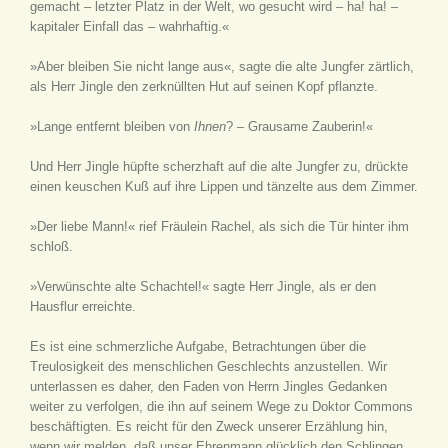
gemacht – letzter Platz in der Welt, wo gesucht wird – ha! ha! –
kapitaler Einfall das – wahrhaftig.«
»Aber bleiben Sie nicht lange aus«, sagte die alte Jungfer zärtlich,
als Herr Jingle den zerknüllten Hut auf seinen Kopf pflanzte.
»Lange entfernt bleiben von
Ihnen
? – Grausame Zauberin!«
Und Herr Jingle hüpfte scherzhaft auf die alte Jungfer zu, drückte
einen keuschen Kuß auf ihre Lippen und tänzelte aus dem Zimmer.
»Der liebe Mann!« rief Fräulein Rachel, als sich die Tür hinter ihm
schloß.
»Verwünschte alte Schachtel!« sagte Herr Jingle, als er den
Hausflur erreichte.
Es ist eine schmerzliche Aufgabe, Betrachtungen über die
Treulosigkeit des menschlichen Geschlechts anzustellen. Wir
unterlassen es daher, den Faden von Herrn Jingles Gedanken
weiter zu verfolgen, die ihn auf seinem Wege zu Doktor Commons
beschäftigten. Es reicht für den Zweck unserer Erzählung hin,
wenn wir melden, daß unser Ehrenmann glücklich den Schlingen