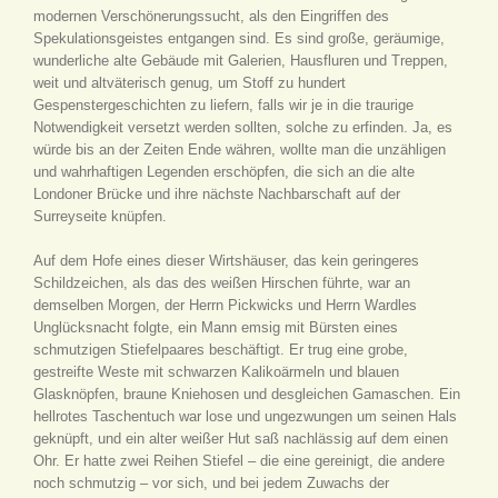
modernen Verschönerungssucht, als den Eingriffen des
Spekulationsgeistes entgangen sind. Es sind große, geräumige,
wunderliche alte Gebäude mit Galerien, Hausfluren und Treppen,
weit und altväterisch genug, um Stoff zu hundert
Gespenstergeschichten zu liefern, falls wir je in die traurige
Notwendigkeit versetzt werden sollten, solche zu erfinden. Ja, es
würde bis an der Zeiten Ende währen, wollte man die unzähligen
und wahrhaftigen Legenden erschöpfen, die sich an die alte
Londoner Brücke und ihre nächste Nachbarschaft auf der
Surreyseite knüpfen.
Auf dem Hofe eines dieser Wirtshäuser, das kein geringeres
Schildzeichen, als das des weißen Hirschen führte, war an
demselben Morgen, der Herrn Pickwicks und Herrn Wardles
Unglücksnacht folgte, ein Mann emsig mit Bürsten eines
schmutzigen Stiefelpaares beschäftigt. Er trug eine grobe,
gestreifte Weste mit schwarzen Kalikoärmeln und blauen
Glasknöpfen, braune Kniehosen und desgleichen Gamaschen. Ein
hellrotes Taschentuch war lose und ungezwungen um seinen Hals
geknüpft, und ein alter weißer Hut saß nachlässig auf dem einen
Ohr. Er hatte zwei Reihen Stiefel – die eine gereinigt, die andere
noch schmutzig – vor sich, und bei jedem Zuwachs der