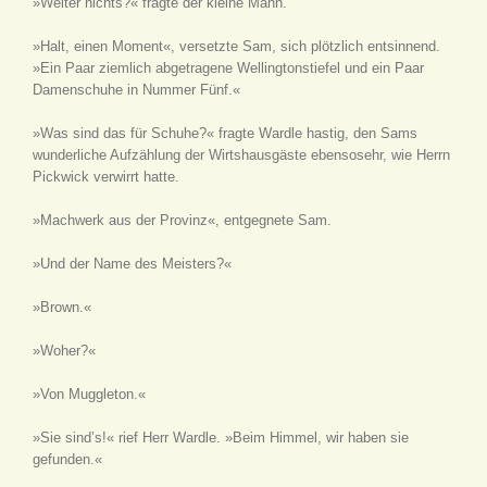
»Weiter nichts?« fragte der kleine Mann.
»Halt, einen Moment«, versetzte Sam, sich plötzlich entsinnend.
»Ein Paar ziemlich abgetragene Wellingtonstiefel und ein Paar
Damenschuhe in Nummer Fünf.«
»Was sind das für Schuhe?« fragte Wardle hastig, den Sams
wunderliche Aufzählung der Wirtshausgäste ebensosehr, wie Herrn
Pickwick verwirrt hatte.
»Machwerk aus der Provinz«, entgegnete Sam.
»Und der Name des Meisters?«
»Brown.«
»Woher?«
»Von Muggleton.«
»Sie sind’s!« rief Herr Wardle. »Beim Himmel, wir haben sie
gefunden.«