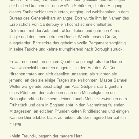
der beiden Drachen mit den weißen Schürzen, die den Eingang
dieses Zauberschlosses hüteten, entging und wohlbehalten in dem
Bureau des Generalvikars anlangte. Dort wurde ihm im Namen des
Erzbischofs von Canterbury ein höchst schmeichelhaftes
Dokument mit der Aufschrift: »Dem lieben und getreuen Alfred
Jingle und der lieben getreuen Rachel Wardle unsern Gruß«,
ausgefertigt. Er steckte das geheimnisvolle Pergament sorgfältig
in seine Tasche und kehrte triumphierend nach Borough zurück.
Er war noch nicht in seinem Quartier angelangt, als drei Herren –
zwei wohlbeleibte und ein magerer – in den Hof des Weißen
Hirschen traten und sich daselbst umsahen, als suchten sie
jemand, an den sie einige Fragen stellen konnten. Master Samuel
Weller war gerade beschäftigt, ein Paar Stulpen, das Eigentum
eines Pächters, der sich eben nach den Mühseligkeiten des
Boroughmarktes bei einem kleinen Lunch
Mahlzeit zwischen dem
Frühstück und dem in England spät in den Nachmittag fallenden
Mittagessen.
an etlichen Pfunden kalten Rindfleisches und einigen
Kannen Bier erlabte, blank zu reiben, als der magere Herr auf ihn
zuging.
»Mein Freund«, begann der magere Herr.