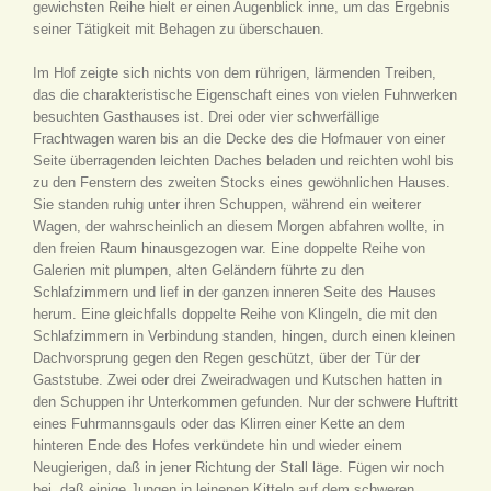
gewichsten Reihe hielt er einen Augenblick inne, um das Ergebnis
seiner Tätigkeit mit Behagen zu überschauen.
Im Hof zeigte sich nichts von dem rührigen, lärmenden Treiben,
das die charakteristische Eigenschaft eines von vielen Fuhrwerken
besuchten Gasthauses ist. Drei oder vier schwerfällige
Frachtwagen waren bis an die Decke des die Hofmauer von einer
Seite überragenden leichten Daches beladen und reichten wohl bis
zu den Fenstern des zweiten Stocks eines gewöhnlichen Hauses.
Sie standen ruhig unter ihren Schuppen, während ein weiterer
Wagen, der wahrscheinlich an diesem Morgen abfahren wollte, in
den freien Raum hinausgezogen war. Eine doppelte Reihe von
Galerien mit plumpen, alten Geländern führte zu den
Schlafzimmern und lief in der ganzen inneren Seite des Hauses
herum. Eine gleichfalls doppelte Reihe von Klingeln, die mit den
Schlafzimmern in Verbindung standen, hingen, durch einen kleinen
Dachvorsprung gegen den Regen geschützt, über der Tür der
Gaststube. Zwei oder drei Zweiradwagen und Kutschen hatten in
den Schuppen ihr Unterkommen gefunden. Nur der schwere Huftritt
eines Fuhrmannsgauls oder das Klirren einer Kette an dem
hinteren Ende des Hofes verkündete hin und wieder einem
Neugierigen, daß in jener Richtung der Stall läge. Fügen wir noch
bei, daß einige Jungen in leinenen Kitteln auf dem schweren