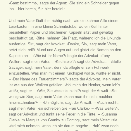
›Ganz bestimmt‹, sagte der Agent: ›Sie sind ein Schneider gegen
ihn – hier herein, Sir, hier herein!‹
Und mein Vater läuft ihm richtig nach, wie ein zahmer Affe einem
Leierkasten, in eine kleine Schreibstube, wo ein Kerl hinter
besudeltem Papier und blechernen Kapseln sitzt und gewaltig
beschäftigt tut. ›Bitte, nehmen Sie Platz, während ich die Urkunde
ausfertige, Sir‹, sagt der Advokat. ›Danke, Sir‹, sagt mein Vater,
setzt sich, reißt Mund und Augen auf und glotzt die Namen an den
Kapseln an. – ›Wie ist Ihr Name?‹ fragte der Advokat. ›Tony
Weller‹, sagt mein Vater. – ›Kirchspiel?‹ sagt der Advokat. – ›Belle
Savage‹, sagt mein Vater; denn da pflegte er sein Fuhrwerk
einzustellen. Was man mit einem Kirchspiel wollte, wußte er nicht.
– ›Der Name des Frauenzimmers?‹ sagte der Advokat. Mein Vater
ist wie aus den Wolken gefallen. ›Hol mich der Henker, wenn ich’s
weiß‹, sagt er. – ›Wie, Sie wissen’s nicht?‹ sagt der Anwalt. ›So
wenig wie Sie‹, sagt mein Vater: ›kann man ihn nicht nachher
hineinschreiben?‹ – ›Unmöglich‹, sagt der Anwalt. – ›Auch recht‹,
sagt mein Vater: ›so schreiben Sie Frau Clarke.‹ – ›Was weiter?‹,
sagt der Advokat und tunkt seine Feder in die Tinte. – ›Susanna
Clarke im Marquis von Granby zu Dorting‹, sagt mein Vater: ›sie
wird mich nehmen, wenn ich sie darum angehe – Hab‘ zwar noch