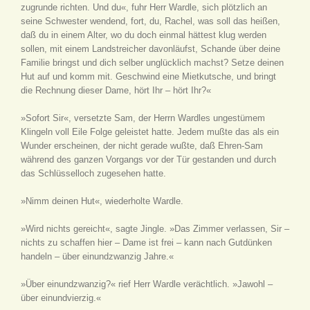
zugrunde richten. Und du«, fuhr Herr Wardle, sich plötzlich an
seine Schwester wendend, fort, du, Rachel, was soll das heißen,
daß du in einem Alter, wo du doch einmal hättest klug werden
sollen, mit einem Landstreicher davonläufst, Schande über deine
Familie bringst und dich selber unglücklich machst? Setze deinen
Hut auf und komm mit. Geschwind eine Mietkutsche, und bringt
die Rechnung dieser Dame, hört Ihr – hört Ihr?«
»Sofort Sir«, versetzte Sam, der Herrn Wardles ungestümem
Klingeln voll Eile Folge geleistet hatte. Jedem mußte das als ein
Wunder erscheinen, der nicht gerade wußte, daß Ehren-Sam
während des ganzen Vorgangs vor der Tür gestanden und durch
das Schlüsselloch zugesehen hatte.
»Nimm deinen Hut«, wiederholte Wardle.
»Wird nichts gereicht«, sagte Jingle. »Das Zimmer verlassen, Sir –
nichts zu schaffen hier – Dame ist frei – kann nach Gutdünken
handeln – über einundzwanzig Jahre.«
»Über einundzwanzig?« rief Herr Wardle verächtlich. »Jawohl –
über einundvierzig.«