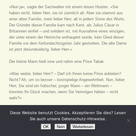
»Nun ja«, sagte der Sachwalter mit einem leisen Husten. »Sie
haben recht, lieber Herr, sie ist
ziemlich
alt. Aber sie stammt aus
einer alten Familie, mein lieber Herr, alt in jedem Sinne des Worts.
Der Gründer dieser Familie kam nach Kent, als Julius Cäsar in
Britannien einfiel – und seitdem ist, mit Ausnahme eines einzigen,
der unter einem der Heinriche enthauptet wurde, kein Glied dieser
Familie vor dem fünfundachtzigsten Jahr gestorben. Die alte Dame
ist jetzt dreiundsiebzig, lieber Herr.«
Der kleine Mann hielt inne und nahm eine Prise Tabak.
»Was weiter, lieber Herr? – Darf ich Ihnen keine Prise anbieten?
Nicht? Ah, um so besser – kostspielige Angewohnheit. Nun, lieber
Herr, Sie sind ein hübscher, junger Mann – ein Weltmann –
könnten Ihr Glück machen, wenn Sie Vermögen hätten – nicht
wahr?«
»Wozu das?« entgegnete Herr Jingle.
Diese Website benutzt Cookies. Akzeptieren Sie dies? Lesen
Sie auch unsere Datenschutz-Hinweise.
»Begreifen Sie mich nicht?«
OK
Nein
Weiterlesen
»Nicht ganz.« ___