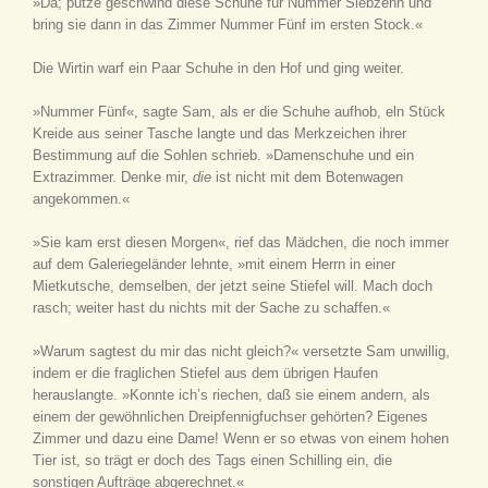
»Da; putze geschwind diese Schuhe für Nummer Siebzehn und
bring sie dann in das Zimmer Nummer Fünf im ersten Stock.«
Die Wirtin warf ein Paar Schuhe in den Hof und ging weiter.
»Nummer Fünf«, sagte Sam, als er die Schuhe aufhob, eln Stück
Kreide aus seiner Tasche langte und das Merkzeichen ihrer
Bestimmung auf die Sohlen schrieb. »Damenschuhe und ein
Extrazimmer. Denke mir,
die
ist nicht mit dem Botenwagen
angekommen.«
»Sie kam erst diesen Morgen«, rief das Mädchen, die noch immer
auf dem Galeriegeländer lehnte, »mit einem Herrn in einer
Mietkutsche, demselben, der jetzt seine Stiefel will. Mach doch
rasch; weiter hast du nichts mit der Sache zu schaffen.«
»Warum sagtest du mir das nicht gleich?« versetzte Sam unwillig,
indem er die fraglichen Stiefel aus dem übrigen Haufen
herauslangte. »Konnte ich’s riechen, daß sie einem andern, als
einem der gewöhnlichen Dreipfennigfuchser gehörten? Eigenes
Zimmer und dazu eine Dame! Wenn er so etwas von einem hohen
Tier ist, so trägt er doch des Tags einen Schilling ein, die
sonstigen Aufträge abgerechnet.«