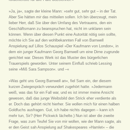
»Ja, ja«, sagte der kleine Mann: »sehr gut, sehr gut – in der Tat.
Aber Sie hätten
mir
das mitteilen sollen. Ich bin überzeugt, mein
lieber Herr, daß Sie über den Umfang des Vertrauens, den ein
Geschäftsmann zu beanspruchen hat, nicht im unklaren sein
können. Wenn über diesen Punkt eine Autorität nötig sein sollte,
möchte ich Sie auf den wohlbekannten Fall von Barnwell
Anspielung auf Lillos Schauspiel »Der Kaufmann von London«, in
dem ein junger Kaufmann Georg Barnwell um eine Dirne zugrunde
gerichtet war. Dieses Werk ist das Muster des bürgerlichen
Trauerspiels geworden. Unter seinem Einfluß schrieb Lessing
seine »Miß Sara Sampson«.
und –«
»Was geht uns Georg Barnwell an«, fiel Sam ein, der diesem
kurzen Zwiegespräch verwundert zugehört hatte. »Jedermann
weiß, was das für ein Fall war, und es ist immer meine Ansicht
gewesen, daß das junge Weibsbild den Strick eher verdiente als
er. Doch das gehört nicht hierher. Sie wollen mich für einen halben
Goldfuchs ausfragen. Gut, ich habe nichts dagegen – kann ich
mehr tun, Sir? (Herr Pickwick lächelte.) Nun ist aber die zweite
Frage, was zum Teufel Sie von mir wollen, wie der Mann sagte, als
er den Geist sah
Anspielung auf Shakespeares »Hamlet« – die