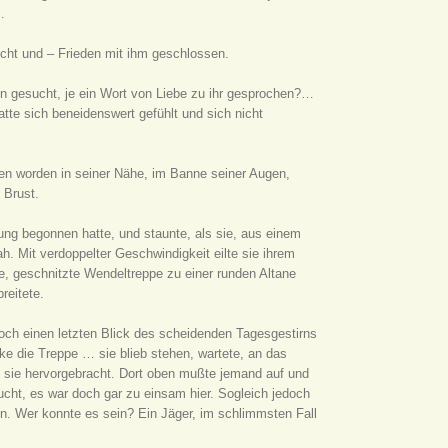
…
ocht und – Frieden mit ihm geschlossen.
n gesucht, je ein Wort von Liebe zu ihr gesprochen?…
te sich beneidenswert gefühlt und sich nicht
fen worden in seiner Nähe, im Banne seiner Augen,
 Brust.
rung begonnen hatte, und staunte, als sie, aus einem
h. Mit verdoppelter Geschwindigkeit eilte sie ihrem
te, geschnitzte Wendeltreppe zu einer runden Altane
reitete.
noch einen letzten Blick des scheidenden Tagesgestirns
nke die Treppe … sie blieb stehen, wartete, an das
h sie hervorgebracht. Dort oben mußte jemand auf und
cht, es war doch gar zu einsam hier. Sogleich jedoch
len. Wer konnte es sein? Ein Jäger, im schlimmsten Fall