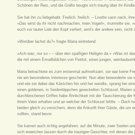
Schönen der Reiz, und die Gräfin beugte sich traurig über ihr Kindl
Sie hat ihn zu liebgehabt. Freilich, freilich. – Lisette sann nach, 
»Das wirst du ihr nicht nachmachen, mein Vogerl«, murmelte sie, »
euch vor lauter Lieb den Kopf verliert, wird’s der andere sein, nicht 
»Worüber lachst du?« fragte Maria eintretend.
»Ach was, nur so – – über den spaßigen Heiligen da.« »Was ist das f
die mit einem Emailbildchen von Petitot, einen jungen, weinlaubum
Maria betrachtete es zum erstenmal aufmerksam; sie war keine Fre
nie ein besonderes Interesse geschenkt. Nun aber bewunderte sie e
und wie sie dabei das Kästchen hin und her wandte, sprang bei ein
einen goldenen, in Seidenläppchen gewickelten Schlüssel; Marien 
durchbrochenen Griffes habe Ähnlichkeit mit der Tauschierung der 
ihrem Vater erhalten und an welcher der Schlüssel fehlte. – Doch h
beiden gleich zu versichern, denn die Ankunft ihrer Gäste, die um e
sollten, stand bevor.
Sie kamen auch richtig angefahren, auf die Minute, zwei Seelen un
sich erweichen lassen durch die traurigen Gesichter, mit denen die