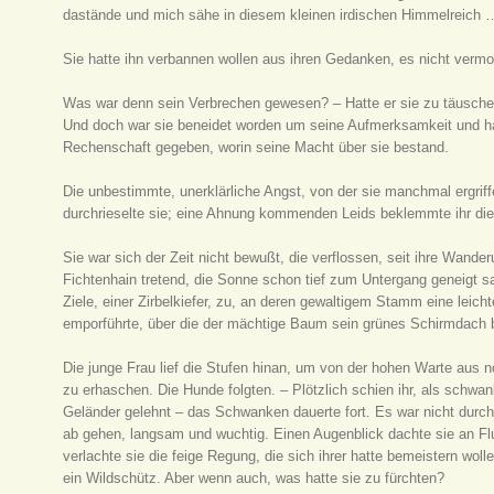
dastände und mich sähe in diesem kleinen irdischen Himmelreich 
Sie hatte ihn verbannen wollen aus ihren Gedanken, es nicht verm
Was war denn sein Verbrechen gewesen? – Hatte er sie zu täusche
Und doch war sie beneidet worden um seine Aufmerksamkeit und hat
Rechenschaft gegeben, worin seine Macht über sie bestand.
Die unbestimmte, unerklärliche Angst, von der sie manchmal ergrif
durchrieselte sie; eine Ahnung kommenden Leids beklemmte ihr die
Sie war sich der Zeit nicht bewußt, die verflossen, seit ihre Wande
Fichtenhain tretend, die Sonne schon tief zum Untergang geneigt sa
Ziele, einer Zirbelkiefer, zu, an deren gewaltigem Stamm eine leich
emporführte, über die der mächtige Baum sein grünes Schirmdach b
Die junge Frau lief die Stufen hinan, um von der hohen Warte aus 
zu erhaschen. Die Hunde folgten. – Plötzlich schien ihr, als schwa
Geländer gelehnt – das Schwanken dauerte fort. Es war nicht durc
ab gehen, langsam und wuchtig. Einen Augenblick dachte sie an Flu
verlachte sie die feige Regung, die sich ihrer hatte bemeistern wol
ein Wildschütz. Aber wenn auch, was hatte sie zu fürchten?