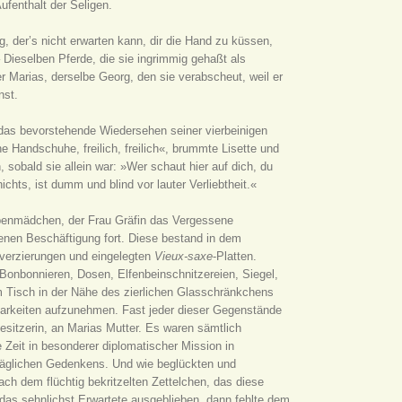
fenthalt der Seligen.
g, der’s nicht erwarten kann, dir die Hand zu küssen,
 Dieselben Pferde, die sie ingrimmig gehaßt als
 Marias, derselbe Georg, den sie verabscheut, weil er
nst.
das bevorstehende Wiedersehen seiner vierbeinigen
e Handschuhe, freilich, freilich«, brummte Lisette und
, sobald sie allein war: »Wer schaut hier auf dich, du
nichts, ist dumm und blind vor lauter Verliebtheit.«
ubenmädchen, der Frau Gräfin das Vergessene
henen Beschäftigung fort. Diese bestand in dem
verzierungen und eingelegten
Vieux-saxe
-Platten.
 Bonbonnieren, Dosen, Elfenbeinschnitzereien, Siegel,
em Tisch in der Nähe des zierlichen Glasschränkchens
barkeiten aufzunehmen. Fast jeder dieser Gegenstände
esitzerin, an Marias Mutter. Es waren sämtlich
 Zeit in besonderer diplomatischer Mission in
täglichen Gedenkens. Und wie beglückten und
ach dem flüchtig bekritzelten Zettelchen, das diese
das sehnlichst Erwartete ausgeblieben, dann fehlte dem