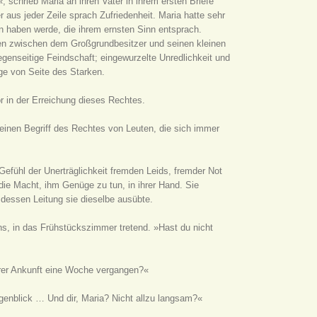
schrieb Maria an ihren Vater in ihrem ersten Briefe
aus jeder Zeile sprach Zufriedenheit. Maria hatte sehr
en haben werde, die ihrem ernsten Sinn entsprach.
gen zwischen dem Großgrundbesitzer und seinen kleinen
egenseitige Feindschaft; eingewurzelte Unredlichkeit und
nge von Seite des Starken.
r in der Erreichung dieses Rechtes.
nen Begriff des Rechtes von Leuten, die sich immer
Gefühl der Unerträglichkeit fremden Leids, fremder Not
 die Macht, ihm Genüge zu tun, in ihrer Hand. Sie
r dessen Leitung sie dieselbe ausübte.
s, in das Frühstückszimmer tretend. »Hast du nicht
erer Ankunft eine Woche vergangen?«
ugenblick … Und dir, Maria? Nicht allzu langsam?«