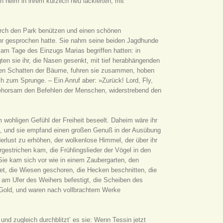
n heim in ihrem kürzlich neu lackierten, mit
durch den Park benützen und einen schönen
r gesprochen hatte. Sie nahm seine beiden Jagdhunde
e am Tage des Einzugs Marias begriffen hatten: in
gten sie ihr, die Nasen gesenkt, mit tief herabhängenden
len Schatten der Bäume, fuhren sie zusammen, hoben
h zum Sprunge. – Ein Anruf aber: »Zurück! Lord, Fly,
 gehorsam den Befehlen der Menschen, widerstrebend den
 wohligen Gefühl der Freiheit beseelt. Daheim wäre ihr
n, und sie empfand einen großen Genuß in der Ausübung
derlust zu erhöhen, der wolkenlose Himmel, der über ihr
rgestrichen kam, die Frühlingslieder der Vögel in den
 Sie kam sich vor wie in einem Zaubergarten, den
et, die Wiesen geschoren, die Hecken beschnitten, die
 am Ufer des Weihers befestigt, die Scheiben des
 Gold, und waren nach vollbrachtem Werke
und zugleich durchblitzt’ es sie: Wenn Tessin jetzt