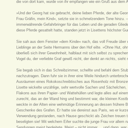
die von dort kam, wurde von ihr empfangen wie ein Gruß aus dem Au
»Und der Georg hat sie gebracht, deine lieben Pferde, der alte Geor
Frau Gräfin, mein Kind«, setzte sie in schmelzendem Tone hinzu. –
immerwährende Gefahrbringer für das Leben und die geraden Glieder
diese Pferde gesattelt hatte, standen jetzt in Lisettens höchster Gu
Sie sah aus dem Fenster »dem Kinde« nach, das voll Freude über 
Lieblinge an der Seite Hermanns über den Hof eilte. »Ohne Hut, ohn
überließ sich ihrer Gewohnheit, halblaut mit sich selbst zu sprechen
Vogel du, der verliebte Graf gewiß nicht, der denkt an nichts, sieht 
Sie begab sich in das Schreibzimmer, schellte und befahl dem St
nachzutragen. Dann fuhr sie in ihrer eine Weile hindurch unterbroc
Ausräumen eines Rokokoschreibtisches aus Rosenholz mit Bronze
Lisette wickelte unzählige, sehr wertvolle Sachen und Sächelchen,
Flakons aus ihren Papier- und Wattehüllen und legte alles auf ein
zurecht, das an der Wand hing und bestimmt war, die kleinen Kost
weckte in der Alten eine wehmütige Erinnerung an dessen frühere B
Geschenke des Grafen. Er hatte sie dereinst aus Paris, wo er kurze
Verwendung gestanden, nach Hause geschickt als Zeichen treuen 
beseligten sie! Mit welchem Eifer suchte die junge Frau vor allem n
Sendungen meist begleitete. Meist – nicht immer … und dann, war 