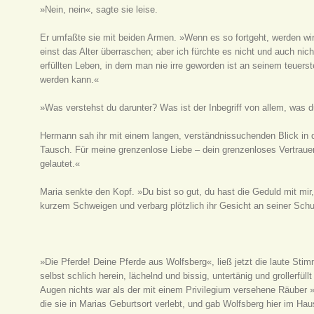
»Nein, nein«, sagte sie leise.
Er umfaßte sie mit beiden Armen. »Wenn es so fortgeht, werden wir 
einst das Alter überraschen; aber ich fürchte es nicht und auch ni
erfüllten Leben, in dem man nie irre geworden ist an seinem teuers
werden kann.«
»Was verstehst du darunter? Was ist der Inbegriff von allem, was du
Hermann sah ihr mit einem langen, verständnissuchenden Blick in di
Tausch. Für meine grenzenlose Liebe – dein grenzenloses Vertrau
gelautet.«
Maria senkte den Kopf. »Du bist so gut, du hast die Geduld mit mir,
kurzem Schweigen und verbarg plötzlich ihr Gesicht an seiner Schul
»Die Pferde! Deine Pferde aus Wolfsberg«, ließ jetzt die laute S
selbst schlich herein, lächelnd und bissig, untertänig und grollerfü
Augen nichts war als der mit einem Privilegium versehene Räuber 
die sie in Marias Geburtsort verlebt, und gab Wolfsberg hier im Ha