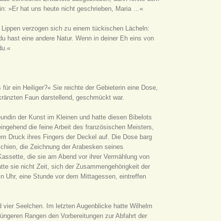
ein: »Er hat uns heute nicht geschrieben, Maria …«
ihre Lippen verzogen sich zu einem tückischen Lächeln:
du hast eine andere Natur. Wenn in deiner Eh eins von
du.«
ür ein Heiliger?« Sie reichte der Gebieterin eine Dose,
kränzten Faun darstellend, geschmückt war.
undin der Kunst im Kleinen und hatte diesen Bibelots
ingehend die feine Arbeit des französischen Meisters,
em Druck ihres Fingers der Deckel auf. Die Dose barg
schien, die Zeichnung der Arabesken seines
Kassette, die sie am Abend vor ihrer Vermählung von
atte sie nicht Zeit, sich der Zusammengehörigkeit der
in Uhr, eine Stunde vor dem Mittagessen, eintreffen
d vier Seelchen. Im letzten Augenblicke hatte Wilhelm
 jüngeren Rangen den Vorbereitungen zur Abfahrt der