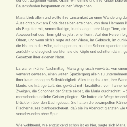
der dort aufgeführt wurde. Gräfin Wilhelmine und ihre Kinder kollerte
Bauernpferden bespannten grünen Wägelchen.
Maria blieb allein und wollte ihre Einsamkeit zu einer Wanderung 
Aussichtspunkt am Ende desselben erreichen, von dem Hermann ih
als Begleiter mit; semmelfarbige, kurzhaarige, sehr kluge Tiere, di
Abwesenheit des Herrn gibt es jetzt eine Herrin. Auf den Fersen fol
Ohren, und wenn sich’s regte auf der Wiese, im Gebüsch, im dunk
die Nasen in die Höhe, schnupperten, alle ihre Sehnen spannten sic
zurück!« und sogleich senkten sie die Köpfe und schritten dahin,
Gesetzen ihrer eigenen Natur.
Es war ein kühler Nachmittag; Maria ging rasch vorwärts, von einem
verwehrt gewesen, einen weiten Spaziergang allein zu unternehme
ihrer kaum erlangten Selbständigkeit. Alles trug dazu bei, ihre Wan
blaute, die kräftige Luft, die, gewürzt mit Harzdüften, vom Tanne he
Zweigen, die Schönheit der Stätte selbst, die Maria durchschritt. –
menschenfreundliche Geister pflegten. Sie hatten die Wege besand
Brücklein über den Bach gebaut. Sie hatten die bewimpelten Kähne
Fischerhauses blankgescheuert, daß sie im Abendrot glänzten wie
verschwunden ohne Spur.
Wie wohltuend, wie entzückend schön ist es hier, sagte sich Maria, 