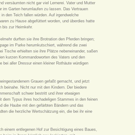
d versäumten nicht gar viel Lernerei. Vater und Mutter
ur im Garten herumlaufen zu lassen. Das Vertrauen
in den Teich fallen würden. Auf irgendwelche
 waren zu Hause abgefüttert worden, und überdies hatte
 bis zur Heimkehr.
elmehr durften sie ihre Brotration den Pferden bringen;
ipage im Parke herumkutschiert, während die zwei
 Tische erhielten sie ihre Plätze nebeneinander, saßen
n den kurzen Kommandoworten des Vaters und den
 bei aller Dressur einen kleiner Rothäute würdigen
 uneingestandenem Grauen gefaßt gemacht, und jetzt
ich beinahe. Nicht nur mit den Kindern. Der biedere
mmenschaft schwer bestritt und ihrer etwaigen
it dem Typus ihres hochadeligen Stammes in den feinen
und die Haube mit den gefärbten Bändern und das
ten die herzliche Wertschätzung ein, die bei ihr eine
ch einem entlegenen Hof zur Besichtigung eines Baues,