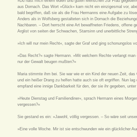
»Du hast mich einem edlen und guten Menschen zur Frau gegeben«, 
aus Dornach. Das Wort »Glück« kam nicht ein einzigesmal vor, aber 
bald begriffen, daß sie als die Frau Hermanns eine Aufgabe zu lös
Anders als in Wolfsberg gestalteten sich in Dornach die Beziehun
Nachbaren. – Dort herrscht eine Art bewaffneten Friedens, offene g
Arglist von seiten der Schwachen, Starrsinn und unerbittliche Stre
»Ich will nur mein Recht«, sagte der Graf und ging schonungslos vo
»Das Recht?« sagte Hermann. »Mit welchem Rechte verlangt man ei
nur der Gewalt beugen mußten?«
Maria stimmte ihm bei. Sie war wie er ein Kind der neuen Zeit, das 
und ein heißer Drang zu helfen hatte auch sie oft ergriffen. Nun lag
empfand eine innige Dankbarkeit für den, der sie ihr gegeben, unte
»Heute Dienstag und Familiendiner«, sprach Hermann eines Morgen
vergessen?«
Sie gestand es ein: »Jawohl, völlig vergessen. – So wäre seit uns
»Eine volle Woche. Mir ist sie entschwunden wie ein glücklicher A