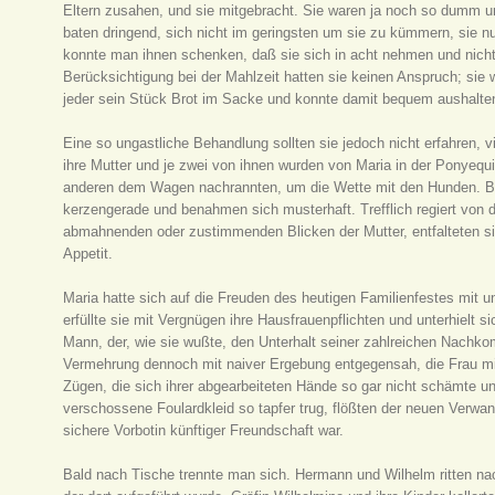
Eltern zusahen, und sie mitgebracht. Sie waren ja noch so dumm un
baten dringend, sich nicht im geringsten um sie zu kümmern, sie n
konnte man ihnen schenken, daß sie sich in acht nehmen und nicht 
Berücksichtigung bei der Mahlzeit hatten sie keinen Anspruch; sie
jeder sein Stück Brot im Sacke und konnte damit bequem aushalten
Eine so ungastliche Behandlung sollten sie jedoch nicht erfahren, vi
ihre Mutter und je zwei von ihnen wurden von Maria in der Ponyequ
anderen dem Wagen nachrannten, um die Wette mit den Hunden. Bei
kerzengerade und benahmen sich musterhaft. Trefflich regiert vo
abmahnenden oder zustimmenden Blicken der Mutter, entfalteten sie
Appetit.
Maria hatte sich auf die Freuden des heutigen Familienfestes mit
erfüllte sie mit Vergnügen ihre Hausfrauenpflichten und unterhielt s
Mann, der, wie sie wußte, den Unterhalt seiner zahlreichen Nachko
Vermehrung dennoch mit naiver Ergebung entgegensah, die Frau m
Zügen, die sich ihrer abgearbeiteten Hände so gar nicht schämte 
verschossene Foulardkleid so tapfer trug, flößten der neuen Verwand
sichere Vorbotin künftiger Freundschaft war.
Bald nach Tische trennte man sich. Hermann und Wilhelm ritten na