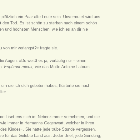
plötzlich ein Paar alte Leute sein. Unvermutet wird uns
cht den Tod. Es ist schön zu sterben nach einem schön
ten und höchsten Menschen, wie ich es an dir nie
 von mir verlangst?« fragte sie.
e Augen. »Du weißt es ja, vorläufig nur – einen
en.
Espérant mieux,
wie das Motto Antoine Latours
 um die ich dich gebeten habe«, flüsterte sie nach
ter.
timme Lisettens sich im Nebenzimmer vernehmen, und sie
llt wie immer in Hermanns Gegenwart, welcher in ihren
»des Kindes«. Sie hatte jede trübe Stunde vergessen,
use für das Gelobte Land aus. Jeder Brief, jede Sendung,