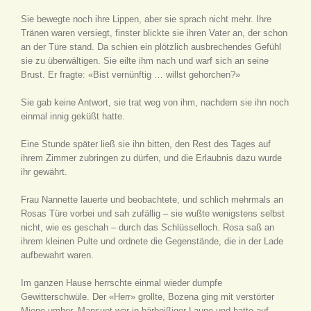
Sie bewegte noch ihre Lippen, aber sie sprach nicht mehr. Ihre
Tränen waren versiegt, finster blickte sie ihren Vater an, der schon
an der Türe stand. Da schien ein plötzlich ausbrechendes Gefühl
sie zu überwältigen. Sie eilte ihm nach und warf sich an seine
Brust. Er fragte: «Bist vernünftig … willst gehorchen?»
Sie gab keine Antwort, sie trat weg von ihm, nachdem sie ihn noch
einmal innig geküßt hatte.
Eine Stunde später ließ sie ihn bitten, den Rest des Tages auf
ihrem Zimmer zubringen zu dürfen, und die Erlaubnis dazu wurde
ihr gewährt.
Frau Nannette lauerte und beobachtete, und schlich mehrmals an
Rosas Türe vorbei und sah zufällig – sie wußte wenigstens selbst
nicht, wie es geschah – durch das Schlüsselloch. Rosa saß an
ihrem kleinen Pulte und ordnete die Gegenstände, die in der Lade
aufbewahrt waren.
Im ganzen Hause herrschte einmal wieder dumpfe
Gewitterschwüle. Der «Herr» grollte, Bozena ging mit verstörter
Miene umher, Mansuet war in bärbeißiger Laune und hatte auf