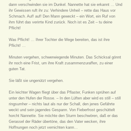
dann verschwinden sie im Dunkel. Nannette hat sie erkannt … Und
ihr Gewissen ruft ihr zu: Verhindere Unheil – rette das Haus vor
Schmach. Auf! auf! Den Mann geweckt – ein Wort, ein Ruf von
ihm führt das verirrte Kind zurück. Noch ist es Zeit – tu deine
Pflicht!
Was Pflicht! … Ihrer Tochter die Wege bereiten, das ist ihre
Pflicht! …
Minuten vergehen, schwerwiegende Minuten. Das Schicksal gönnt
ihr noch eine Frist, um ihre Kraft zusammenzuraffen, zu einer
guten Tat.
Sie läßt sie ungenützt vergehen.
Ein leichter Wagen fliegt über das Pflaster, Funken sprühen auf
unter den Hufen der Rosse. – In den Lüften aber wird es still – still
ringsumher – nichts laut als nur der Schall, den jenes Gefährte
weckt und sein jagendes Gespann. Von Fieberfrost geschüttelt
horcht Nannette. Sie möchte den Sturm beschwören, daß er das
Gerassel der Räder übertöne, das den Vater wecken, ihre
Hoffnungen noch jetzt vernichten kann…