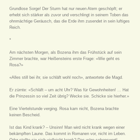
Grundlose Sorge! Der Sturm hat nur neuen Atem geschöpft; er
erhebt sich stärker als zuvor und verschlingt in seinem Toben das
ohnmächtige Geräusch, das die Erde ihm zusendet in sein luftiges
Reich.
*
Am nächsten Morgen, als Bozena ihm das Frühstück auf sein
Zimmer brachte, war Heißensteins erste Frage: «Wie geht es
Rosa?»
«Alles still bei ihr, sie schläft wohl noch», antwortete die Magd.
Er zürnte: «Schläft – um acht Uhr? Was für Gewohnheiten! … Hat
die Prinzessin so viel Zeit übrig? Wecke sie. Schicke sie hierher.»
Eine Viertelstunde verging. Rosa kam nicht, Bozena brachte
keinen Bescheid.
Ist das Kind krank? – Unsinn! Man wird nicht krank wegen einer
bekämpften Laune. Das kommt in Romanen vor, nicht im Leben.
Oder stellte sie sich vielleicht krank? Das wäre sehenswert!