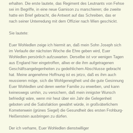
erhalten. Die erste lautete, das Regiment des Leutnants von Fehse
sei im Begriffe, in eine neue Garnison zu marschieren; die zweite
hatte ein Brief gebracht, die Antwort auf das Schreiben, das er
nach seiner Unterredung mit dem Offizier nach Wien geschickt.
Sie lautete:
Euer Wohledlen zeige ich hiermit an, daß mein Sohn Joseph sich
im Verlaufe der nächsten Woche die Ehre geben wird, Euer
Wohledlen persönlich aufzuwarten. Derselbe ist vor wenigen Tagen
aus England hier eingetroffen, allwo er die ihm aufgetragenen
Geschäftsangelegenheiten zu gedeihlichem Abschlusse gebracht
hat. Meine angenehme Hoffnung ist es jetzo, daß es ihm auch
reussieren möge, sich die Wohlgeneigtheit und die gute Gesinnung
Euer Wohledlen und deren werter Familie zu erwerben, und kann
keineswegs umhin, zu versichern, daß mein innigster Wunsch
befriedigt wäre, wenn mir heut über ein Jahr die Gelegenheit
geboten und die Satisfaktion gewährt würde, in großväterlichem
Kometenwein (grünes Siegel) die Gesundheit des ersten Frohburg-
Heißenstein ausbringen zu dürfen.
Der ich verharre, Euer Wohledlen dienstwilliger