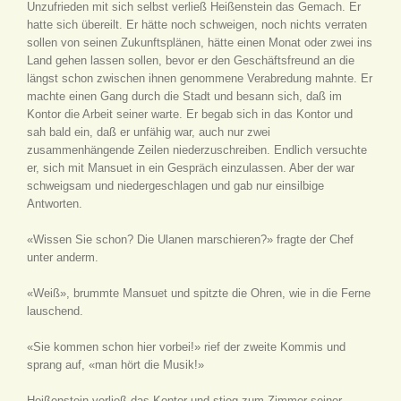
Unzufrieden mit sich selbst verließ Heißenstein das Gemach. Er
hatte sich übereilt. Er hätte noch schweigen, noch nichts verraten
sollen von seinen Zukunftsplänen, hätte einen Monat oder zwei ins
Land gehen lassen sollen, bevor er den Geschäftsfreund an die
längst schon zwischen ihnen genommene Verabredung mahnte. Er
machte einen Gang durch die Stadt und besann sich, daß im
Kontor die Arbeit seiner warte. Er begab sich in das Kontor und
sah bald ein, daß er unfähig war, auch nur zwei
zusammenhängende Zeilen niederzuschreiben. Endlich versuchte
er, sich mit Mansuet in ein Gespräch einzulassen. Aber der war
schweigsam und niedergeschlagen und gab nur einsilbige
Antworten.
«Wissen Sie schon? Die Ulanen marschieren?» fragte der Chef
unter anderm.
«Weiß», brummte Mansuet und spitzte die Ohren, wie in die Ferne
lauschend.
«Sie kommen schon hier vorbei!» rief der zweite Kommis und
sprang auf, «man hört die Musik!»
Heißenstein verließ das Kontor und stieg zum Zimmer seiner