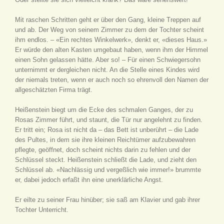
Mit raschen Schritten geht er über den Gang, kleine Treppen auf
und ab. Der Weg von seinem Zimmer zu dem der Tochter scheint
ihm endlos. – «Ein rechtes Winkelwerk», denkt er, «dieses Haus.»
Er würde den alten Kasten umgebaut haben, wenn ihm der Himmel
einen Sohn gelassen hätte. Aber so! – Für einen Schwiegersohn
unternimmt er dergleichen nicht. An die Stelle eines Kindes wird
der niemals treten, wenn er auch noch so ehrenvoll den Namen der
allgeschätzten Firma trägt.
Heißenstein biegt um die Ecke des schmalen Ganges, der zu
Rosas Zimmer führt, und staunt, die Tür nur angelehnt zu finden.
Er tritt ein; Rosa ist nicht da – das Bett ist unberührt – die Lade
des Pultes, in dem sie ihre kleinen Reichtümer aufzubewahren
pflegte, geöffnet, doch scheint nichts darin zu fehlen und der
Schlüssel steckt. Heißenstein schließt die Lade, und zieht den
Schlüssel ab. «Nachlässig und vergeßlich wie immer!» brummte
er, dabei jedoch erfaßt ihn eine unerklärliche Angst.
Er eilte zu seiner Frau hinüber; sie saß am Klavier und gab ihrer
Tochter Unterricht.