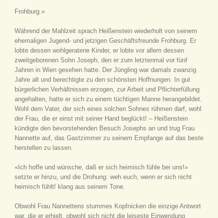
Frohburg.»
Während der Mahlzeit sprach Heißenstein wiederholt von seinem
ehemaligen Jugend- und jetzigen Geschäftsfreunde Frohburg. Er
lobte dessen wohlgeratene Kinder, er lobte vor allem dessen
zweitgeborenen Sohn Joseph, den er zum letztenmal vor fünf
Jahren in Wien gesehen hatte. Der Jüngling war damals zwanzig
Jahre alt und berechtigte zu den schönsten Hoffnungen. In gut
bürgerlichen Verhältnissen erzogen, zur Arbeit und Pflichterfüllung
angehalten, hatte er sich zu einem tüchtigen Manne herangebildet.
Wohl dem Vater, der sich eines solchen Sohnes rühmen darf, wohl
der Frau, die er einst mit seiner Hand beglückt! – Heißenstein
kündigte den bevorstehenden Besuch Josephs an und trug Frau
Nannette auf, das Gastzimmer zu seinem Empfange auf das beste
herstellen zu lassen.
«Ich hoffe und wünsche, daß er sich heimisch fühle bei uns!»
setzte er hinzu, und die Drohung: weh euch, wenn er sich nicht
heimisch fühlt! klang aus seinem Tone.
Obwohl Frau Nannettens stummes Kopfnicken die einzige Antwort
war, die er erhielt, obwohl sich nicht die leiseste Einwendung