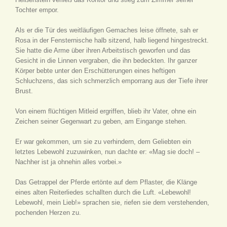
Tochter empor.
Als er die Tür des weitläufigen Gemaches leise öffnete, sah er
Rosa in der Fensternische halb sitzend, halb liegend hingestreckt.
Sie hatte die Arme über ihren Arbeitstisch geworfen und das
Gesicht in die Linnen vergraben, die ihn bedeckten. Ihr ganzer
Körper bebte unter den Erschütterungen eines heftigen
Schluchzens, das sich schmerzlich emporrang aus der Tiefe ihrer
Brust.
Von einem flüchtigen Mitleid ergriffen, blieb ihr Vater, ohne ein
Zeichen seiner Gegenwart zu geben, am Eingange stehen.
Er war gekommen, um sie zu verhindern, dem Geliebten ein
letztes Lebewohl zuzuwinken, nun dachte er: «Mag sie doch! –
Nachher ist ja ohnehin alles vorbei.»
Das Getrappel der Pferde ertönte auf dem Pflaster, die Klänge
eines alten Reiterliedes schallten durch die Luft. «Lebewohl!
Lebewohl, mein Lieb!» sprachen sie, riefen sie dem verstehenden,
pochenden Herzen zu.