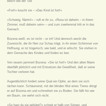
bleich wie der Tod.
«Fort!» keucht sie – «Das Kind ist fort!»
«Schweig, Närrin!» – ruft er ihr zu, «Rosa ist daheim – in ihrem
Zimmer, muß daheim sein» – und zum zweitenmal tritt er in das
Gemach.
Bozena weiß: es ist nicht – er irrt! Und dennoch weckt die
Zuversicht, die ihr Herr zur Schau trägt, in ihr einen Schimmer von
Hoffnung; er ist trügerisch; wie bald, und er erlischt. Sie stehen in
dem Gemache des Kindes und finden es leer.
Von neuem jammert Bozena: «Sie ist fort!» Und den alten Mann
überfällt plötzlich und mit Entsetzen die Gewißheit, daß er seine
Tochter verloren hat.
Augenblicklich fordert seine Qual ein Opfer, an dem sie sich
rächen kann. Schäumend, mit der blinden Wut eines Tieres dringt
er auf Bozena ein und schmettert sie zu Boden. Sie fällt hin wie
ein Baum, sie wehrt sich nicht.
«So hast du sie gehütet?» schreit er halb von Sinnen, und