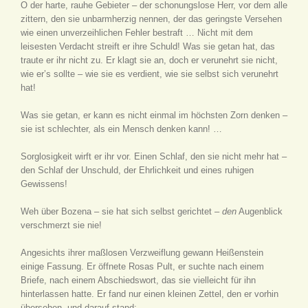
O der harte, rauhe Gebieter – der schonungslose Herr, vor dem alle
zittern, den sie unbarmherzig nennen, der das geringste Versehen
wie einen unverzeihlichen Fehler bestraft … Nicht mit dem
leisesten Verdacht streift er ihre Schuld! Was sie getan hat, das
traute er ihr nicht zu. Er klagt sie an, doch er verunehrt sie nicht,
wie er’s sollte – wie sie es verdient, wie sie selbst sich verunehrt
hat!
Was sie getan, er kann es nicht einmal im höchsten Zorn denken –
sie ist schlechter, als ein Mensch denken kann! …
Sorglosigkeit wirft er ihr vor. Einen Schlaf, den sie nicht mehr hat –
den Schlaf der Unschuld, der Ehrlichkeit und eines ruhigen
Gewissens!
Weh über Bozena – sie hat sich selbst gerichtet –
den
Augenblick
verschmerzt sie nie!
Angesichts ihrer maßlosen Verzweiflung gewann Heißenstein
einige Fassung. Er öffnete Rosas Pult, er suchte nach einem
Briefe, nach einem Abschiedswort, das sie vielleicht für ihn
hinterlassen hatte. Er fand nur einen kleinen Zettel, den er vorhin
übersehen, und darauf stand: