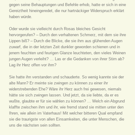
gegen seine Behauptungen und Befehle erhob, hatte er sich in eine
Gereiztheit hineingeredet, die nur hartnäckiger Widerspruch erklärt
haben würde.
Oder wurde sie vielleicht durch Rosas bleiches Gesicht
hervorgerufen? – Durch den verhaltenen Schmerz, mit dem sie ihre
Lippen biß? – Durch die Blicke, die sie ihm aus glühenden Augen
zuwarf, die in der letzten Zeit dunkler geworden schienen und in
jenem feuchten und feurigen Glanze leuchteten, den vieles Weinen
jungen Augen verleiht? … Las er die Gedanken von ihrer Stirn ab?
Lag ihr Herz offen vor ihm?
Sie hatte ihn verstanden und schauderte. So wenig kannte sie der
alte Mann? Er meinte sie zwingen zu können zu einer ihr
widerstrebenden Ehe? Wäre ihr Herz auch frei gewesen, niemals
hätte sie sich zwingen lassen. Und jetzt, da sie liebte, da er es
wußte, glaubte er für sie wählen zu können? … Welch ein Abgrund
klaffte zwischen ihm und ihr, wie fremd stand sie mitten unter den
Ihren, wie allein im Vaterhaus! Mit welcher bitteren Qual empfand
sie die traurigste von allen Einsamkeiten, die unter Menschen, die
uns die nächsten sein sollten.