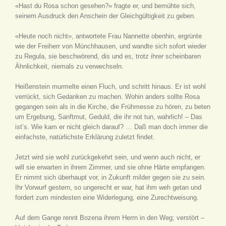
«Hast du Rosa schon gesehen?» fragte er, und bemühte sich,
seinem Ausdruck den Anschein der Gleichgültigkeit zu geben.
«Heute noch nicht», antwortete Frau Nannette obenhin, ergrünte
wie der Freiherr von Münchhausen, und wandte sich sofort wieder
zu Regula, sie beschwörend, dis und es, trotz ihrer scheinbaren
Ähnlichkeit, niemals zu verwechseln.
Heißenstein murmelte einen Fluch, und schritt hinaus. Er ist wohl
verrückt, sich Gedanken zu machen. Wohin anders sollte Rosa
gegangen sein als in die Kirche, die Frühmesse zu hören, zu beten
um Ergebung, Sanftmut, Geduld, die ihr not tun, wahrlich! – Das
ist’s. Wie kam er nicht gleich darauf? … Daß man doch immer die
einfachste, natürlichste Erklärung zuletzt findet.
Jetzt wird sie wohl zurückgekehrt sein, und wenn auch nicht, er
will sie erwarten in ihrem Zimmer, und sie ohne Härte empfangen.
Er nimmt sich überhaupt vor, in Zukunft milder gegen sie zu sein.
Ihr Vorwurf gestern, so ungerecht er war, hat ihm weh getan und
fordert zum mindesten eine Widerlegung, eine Zurechtweisung.
Auf dem Gange rennt Bozena ihrem Herrn in den Weg; verstört –