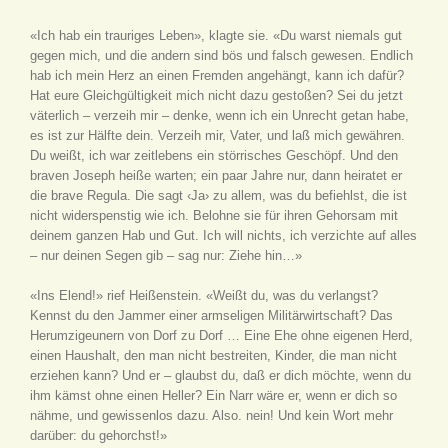
«Ich hab ein trauriges Leben», klagte sie. «Du warst niemals gut
gegen mich, und die andern sind bös und falsch gewesen. Endlich
hab ich mein Herz an einen Fremden angehängt, kann ich dafür?
Hat eure Gleichgültigkeit mich nicht dazu gestoßen? Sei du jetzt
väterlich – verzeih mir – denke, wenn ich ein Unrecht getan habe,
es ist zur Hälfte dein. Verzeih mir, Vater, und laß mich gewähren.
Du weißt, ich war zeitlebens ein störrisches Geschöpf. Und den
braven Joseph heiße warten; ein paar Jahre nur, dann heiratet er
die brave Regula. Die sagt ‹Ja› zu allem, was du befiehlst, die ist
nicht widerspenstig wie ich. Belohne sie für ihren Gehorsam mit
deinem ganzen Hab und Gut. Ich will nichts, ich verzichte auf alles
– nur deinen Segen gib – sag nur: Ziehe hin…»
«Ins Elend!» rief Heißenstein. «Weißt du, was du verlangst?
Kennst du den Jammer einer armseligen Militärwirtschaft? Das
Herumzigeunern von Dorf zu Dorf … Eine Ehe ohne eigenen Herd,
einen Haushalt, den man nicht bestreiten, Kinder, die man nicht
erziehen kann? Und er – glaubst du, daß er dich möchte, wenn du
ihm kämst ohne einen Heller? Ein Narr wäre er, wenn er dich so
nähme, und gewissenlos dazu. Also. nein! Und kein Wort mehr
darüber: du gehorchst!»