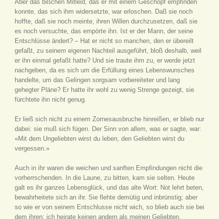
Aber das bißchen Mitleid, das er mit einem Geschöpf empfinden
konnte, das sich ihm widersetzte, war erloschen. Daß sie noch
hoffte, daß sie noch meinte, ihren Willen durchzusetzen, daß sie
es noch versuchte, das empörte ihn. Ist er der Mann, der seine
Entschlüsse ändert? – Hat er nicht so manchen, den er übereilt
gefaßt, zu seinem eigenen Nachteil ausgeführt, bloß deshalb, weil
er ihn einmal gefaßt hatte? Und sie traute ihm zu, er werde jetzt
nachgeben, da es sich um die Erfüllung eines Lebenswunsches
handelte, um das Gelingen sorgsam vorbereiteter und lang
gehegter Pläne? Er hatte ihr wohl zu wenig Strenge gezeigt, sie
fürchtete ihn nicht genug.
Er ließ sich nicht zu einem Zornesausbruche hinreißen, er blieb nur
dabei: sie muß sich fügen. Der Sinn von allem, was er sagte, war:
«Mit dem Ungeliebten wirst du leben, den Geliebten wirst du
vergessen.»
Auch in ihr waren die weichen und sanften Empfindungen nicht die
vorherrschenden. In die Laune, zu bitten, kam sie selten. Heute
galt es ihr ganzes Lebensglück, und das alte Wort: Not lehrt beten,
bewahrheitete sich an ihr. Sie flehte demütig und inbrünstig; aber
so wie er von seinem Entschlusse nicht wich, so blieb auch sie bei
dem ihren: ich heirate keinen andern als meinen Geliebten.