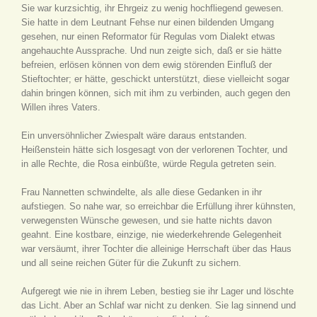
Sie war kurzsichtig, ihr Ehrgeiz zu wenig hochfliegend gewesen.
Sie hatte in dem Leutnant Fehse nur einen bildenden Umgang
gesehen, nur einen Reformator für Regulas vom Dialekt etwas
angehauchte Aussprache. Und nun zeigte sich, daß er sie hätte
befreien, erlösen können von dem ewig störenden Einfluß der
Stieftochter; er hätte, geschickt unterstützt, diese vielleicht sogar
dahin bringen können, sich mit ihm zu verbinden, auch gegen den
Willen ihres Vaters.
Ein unversöhnlicher Zwiespalt wäre daraus entstanden.
Heißenstein hätte sich losgesagt von der verlorenen Tochter, und
in alle Rechte, die Rosa einbüßte, würde Regula getreten sein.
Frau Nannetten schwindelte, als alle diese Gedanken in ihr
aufstiegen. So nahe war, so erreichbar die Erfüllung ihrer kühnsten,
verwegensten Wünsche gewesen, und sie hatte nichts davon
geahnt. Eine kostbare, einzige, nie wiederkehrende Gelegenheit
war versäumt, ihrer Tochter die alleinige Herrschaft über das Haus
und all seine reichen Güter für die Zukunft zu sichern.
Aufgeregt wie nie in ihrem Leben, bestieg sie ihr Lager und löschte
das Licht. Aber an Schlaf war nicht zu denken. Sie lag sinnend und