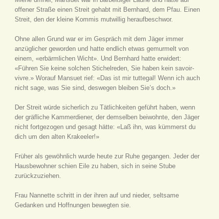
offener Straße einen Streit gehabt mit Bernhard, dem Pfau. Einen
Streit, den der kleine Kommis mutwillig heraufbeschwor.
Ohne allen Grund war er im Gespräch mit dem Jäger immer
anzüglicher geworden und hatte endlich etwas gemurmelt von
einem, «erbärmlichen Wicht». Und Bernhard hatte erwidert:
«Führen Sie keine solchen Stichelreden, Sie haben kein savoir-
vivre.» Worauf Mansuet rief: «Das ist mir tuttegal! Wenn ich auch
nicht sage, was Sie sind, deswegen bleiben Sie’s doch.»
Der Streit würde sicherlich zu Tätlichkeiten geführt haben, wenn
der gräfliche Kammerdiener, der demselben beiwohnte, den Jäger
nicht fortgezogen und gesagt hätte: «Laß ihn, was kümmerst du
dich um den alten Krakeeler!»
Früher als gewöhnlich wurde heute zur Ruhe gegangen. Jeder der
Hausbewohner schien Eile zu haben, sich in seine Stube
zurückzuziehen.
Frau Nannette schritt in der ihren auf und nieder, seltsame
Gedanken und Hoffnungen bewegten sie.