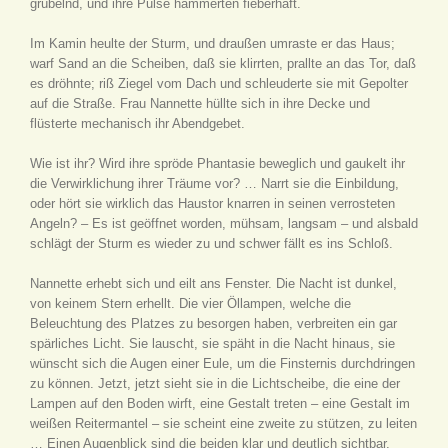
grübelnd, und ihre Pulse hämmerten fieberhaft.
Im Kamin heulte der Sturm, und draußen umraste er das Haus;
warf Sand an die Scheiben, daß sie klirrten, prallte an das Tor, daß
es dröhnte; riß Ziegel vom Dach und schleuderte sie mit Gepolter
auf die Straße. Frau Nannette hüllte sich in ihre Decke und
flüsterte mechanisch ihr Abendgebet.
Wie ist ihr? Wird ihre spröde Phantasie beweglich und gaukelt ihr
die Verwirklichung ihrer Träume vor? … Narrt sie die Einbildung,
oder hört sie wirklich das Haustor knarren in seinen verrosteten
Angeln? – Es ist geöffnet worden, mühsam, langsam – und alsbald
schlägt der Sturm es wieder zu und schwer fällt es ins Schloß.
Nannette erhebt sich und eilt ans Fenster. Die Nacht ist dunkel,
von keinem Stern erhellt. Die vier Öllampen, welche die
Beleuchtung des Platzes zu besorgen haben, verbreiten ein gar
spärliches Licht. Sie lauscht, sie späht in die Nacht hinaus, sie
wünscht sich die Augen einer Eule, um die Finsternis durchdringen
zu können. Jetzt, jetzt sieht sie in die Lichtscheibe, die eine der
Lampen auf den Boden wirft, eine Gestalt treten – eine Gestalt im
weißen Reitermantel – sie scheint eine zweite zu stützen, zu leiten
… Einen Augenblick sind die beiden klar und deutlich sichtbar,