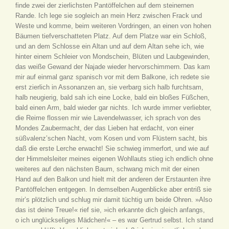
finde zwei der zierlichsten Pantöffelchen auf dem steinernen
Rande. Ich lege sie sogleich an mein Herz zwischen Frack und
Weste und komme, beim weiteren Vordringen, an einen von hohen
Bäumen tiefverschatteten Platz. Auf dem Platze war ein Schloß,
und an dem Schlosse ein Altan und auf dem Altan sehe ich, wie
hinter einem Schleier von Mondschein, Blüten und Laubgewinden,
das weiße Gewand der Najade wieder hervorschimmern. Das kam
mir auf einmal ganz spanisch vor mit dem Balkone, ich redete sie
erst zierlich in Assonanzen an, sie verbarg sich halb furchtsam,
halb neugierig, bald sah ich eine Locke, bald ein bloßes Füßchen,
bald einen Arm, bald wieder gar nichts. Ich wurde immer verliebter,
die Reime flossen mir wie Lavendelwasser, ich sprach von des
Mondes Zaubermacht, der das Lieben hat erdacht, von einer
süßvalenz’schen Nacht, vom Kosen und vom Flüstern sacht, bis
daß die erste Lerche erwacht! Sie schwieg immerfort, und wie auf
der Himmelsleiter meines eigenen Wohllauts stieg ich endlich ohne
weiteres auf den nächsten Baum, schwang mich mit der einen
Hand auf den Balkon und hielt mit der anderen der Erstaunten ihre
Pantöffelchen entgegen. In demselben Augenblicke aber entriß sie
mir’s plötzlich und schlug mir damit tüchtig um beide Ohren. »Also
das ist deine Treue!« rief sie, »ich erkannte dich gleich anfangs,
o ich unglückseliges Mädchen!« – es war Gertrud selbst. Ich stand