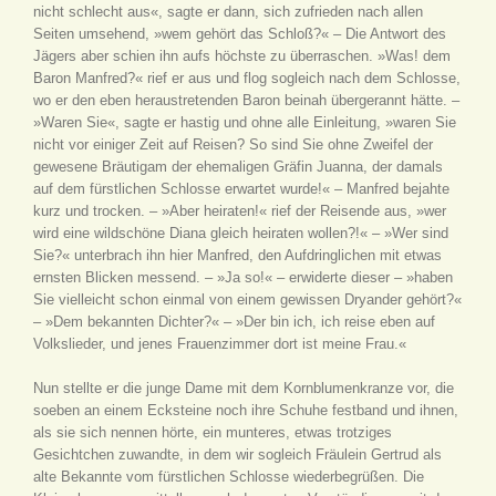
nicht schlecht aus«, sagte er dann, sich zufrieden nach allen
Seiten umsehend, »wem gehört das Schloß?« – Die Antwort des
Jägers aber schien ihn aufs höchste zu überraschen. »Was! dem
Baron Manfred?« rief er aus und flog sogleich nach dem Schlosse,
wo er den eben heraustretenden Baron beinah übergerannt hätte. –
»Waren Sie«, sagte er hastig und ohne alle Einleitung, »waren Sie
nicht vor einiger Zeit auf Reisen? So sind Sie ohne Zweifel der
gewesene Bräutigam der ehemaligen Gräfin Juanna, der damals
auf dem fürstlichen Schlosse erwartet wurde!« – Manfred bejahte
kurz und trocken. – »Aber heiraten!« rief der Reisende aus, »wer
wird eine wildschöne Diana gleich heiraten wollen?!« – »Wer sind
Sie?« unterbrach ihn hier Manfred, den Aufdringlichen mit etwas
ernsten Blicken messend. – »Ja so!« – erwiderte dieser – »haben
Sie vielleicht schon einmal von einem gewissen Dryander gehört?«
– »Dem bekannten Dichter?« – »Der bin ich, ich reise eben auf
Volkslieder, und jenes Frauenzimmer dort ist meine Frau.«
Nun stellte er die junge Dame mit dem Kornblumenkranze vor, die
soeben an einem Ecksteine noch ihre Schuhe festband und ihnen,
als sie sich nennen hörte, ein munteres, etwas trotziges
Gesichtchen zuwandte, in dem wir sogleich Fräulein Gertrud als
alte Bekannte vom fürstlichen Schlosse wiederbegrüßen. Die