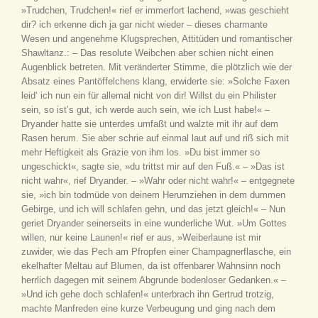
»Trudchen, Trudchen!« rief er immerfort lachend, »was geschieht
dir? ich erkenne dich ja gar nicht wieder – dieses charmante
Wesen und angenehme Klugsprechen, Attitüden und romantischer
Shawltanz.: – Das resolute Weibchen aber schien nicht einen
Augenblick betreten. Mit veränderter Stimme, die plötzlich wie der
Absatz eines Pantöffelchens klang, erwiderte sie: »Solche Faxen
leid‘ ich nun ein für allemal nicht von dir! Willst du ein Philister
sein, so ist’s gut, ich werde auch sein, wie ich Lust habe!« –
Dryander hatte sie unterdes umfaßt und walzte mit ihr auf dem
Rasen herum. Sie aber schrie auf einmal laut auf und riß sich mit
mehr Heftigkeit als Grazie von ihm los. »Du bist immer so
ungeschickt«, sagte sie, »du trittst mir auf den Fuß.« – »Das ist
nicht wahr«, rief Dryander. – »Wahr oder nicht wahr!« – entgegnete
sie, »ich bin todmüde von deinem Herumziehen in dem dummen
Gebirge, und ich will schlafen gehn, und das jetzt gleich!« – Nun
geriet Dryander seinerseits in eine wunderliche Wut. »Um Gottes
willen, nur keine Launen!« rief er aus, »Weiberlaune ist mir
zuwider, wie das Pech am Pfropfen einer Champagnerflasche, ein
ekelhafter Meltau auf Blumen, da ist offenbarer Wahnsinn noch
herrlich dagegen mit seinem Abgrunde bodenloser Gedanken.« –
»Und ich gehe doch schlafen!« unterbrach ihn Gertrud trotzig,
machte Manfreden eine kurze Verbeugung und ging nach dem