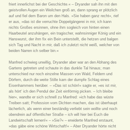
friert innerlichst bei der Geschichte.« – Dryander sah ihn mit den
geistvollen Augen ein Weilchen groß an, dann sprang er plötzlich
auf und fiel dem Baron um den Hals. »Sie haben ganz recht«, rief
er aus, »das ist die verruchte Doppelgängerei in mir, ich kann
nichts Großes ersinnen, ohne ihm sogleich von hinten einen
Haarbeutel anzuhängen, ein tragischer, wahnsinniger König und ein
Hanswurst, der ihm fix ein Bein unterstellt, die hetzen und balgen
sich Tag und Nacht in mir, daß ich zuletzt nicht weiß, welcher von
beiden Narren ich selber bin.«
Manfred schwieg unwillig, Dryander aber war an den Abhang des
Gartens getreten und schaute in das dunkle Tal hinaus; man
unterschied nur noch einzelne Massen von Wald, Feldern und
Dörfern, durch die weite Stille kam der dumpfe Schlag eines
Eisenhammers herüber. – »Das ist schön!« sagte er, »es ist mir,
als hört‘ ich den Pendul der Zeit einförmig picken. – Ich bleibe
hier«, wandte er sich schnell zu Manfred: »ich habe das wüste
Treiben satt; Profession vom Dichten machen, das ist überhaupt
lächerlich, als wenn einer beständig verliebt sein wollte und noch
obendrein auf öffentlicher Straße – ich will hier bei Euch die
Landwirtschaft lernen!« – »Sie?« – erwiderte Manfred erstaunt,
»das gäbe eine schöne Wirtschaft!« – Aber Dryander hörte nicht