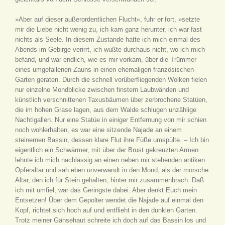
»Aber auf dieser außerordentlichen Flucht«, fuhr er fort, »setzte
mir die Liebe nicht wenig zu, ich kam ganz herunter, ich war fast
nichts als Seele. In diesem Zustande hatte ich mich einmal des
Abends im Gebirge verirrt, ich wußte durchaus nicht, wo ich mich
befand, und war endlich, wie es mir vorkam, über die Trümmer
eines umgefallenen Zauns in einen ehemaligen französischen
Garten geraten. Durch die schnell vorüberfliegenden Wolken fielen
nur einzelne Mondblicke zwischen finstern Laubwänden und
künstlich verschnittenen Taxusbäumen über zerbrochene Statüen,
die im hohen Grase lagen, aus dem Walde schlugen unzählige
Nachtigallen. Nur eine Statüe in einiger Entfernung von mir schien
noch wohlerhalten, es war eine sitzende Najade an einem
steinernen Bassin, dessen klare Flut ihre Füße umspülte. – Ich bin
eigentlich ein Schwärmer, mit über der Brust gekreuzten Armen
lehnte ich mich nachlässig an einen neben mir stehenden antiken
Opferaltar und sah eben unverwandt in den Mond, als der morsche
Altar, den ich für Stein gehalten, hinter mir zusammenbrach. Daß
ich mit umfiel, war das Geringste dabei. Aber denkt Euch mein
Entsetzen! Über dem Gepolter wendet die Najade auf einmal den
Kopf, richtet sich hoch auf und entflieht in den dunklen Garten.
Trotz meiner Gänsehaut schreite ich doch auf das Bassin los und