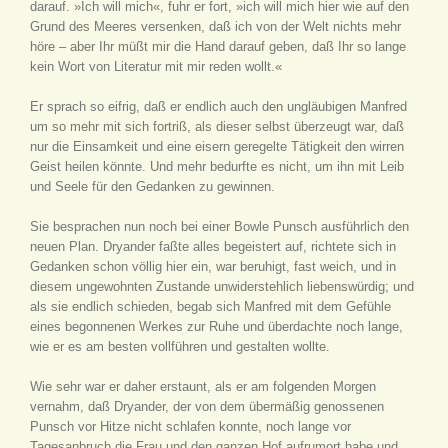
darauf. »Ich will mich«, fuhr er fort, »ich will mich hier wie auf den
Grund des Meeres versenken, daß ich von der Welt nichts mehr
höre – aber Ihr müßt mir die Hand darauf geben, daß Ihr so lange
kein Wort von Literatur mit mir reden wollt.«
Er sprach so eifrig, daß er endlich auch den ungläubigen Manfred
um so mehr mit sich fortriß, als dieser selbst überzeugt war, daß
nur die Einsamkeit und eine eisern geregelte Tätigkeit den wirren
Geist heilen könnte. Und mehr bedurfte es nicht, um ihn mit Leib
und Seele für den Gedanken zu gewinnen.
Sie besprachen nun noch bei einer Bowle Punsch ausführlich den
neuen Plan. Dryander faßte alles begeistert auf, richtete sich in
Gedanken schon völlig hier ein, war beruhigt, fast weich, und in
diesem ungewohnten Zustande unwiderstehlich liebenswürdig; und
als sie endlich schieden, begab sich Manfred mit dem Gefühle
eines begonnenen Werkes zur Ruhe und überdachte noch lange,
wie er es am besten vollführen und gestalten wollte.
Wie sehr war er daher erstaunt, als er am folgenden Morgen
vernahm, daß Dryander, der von dem übermäßig genossenen
Punsch vor Hitze nicht schlafen konnte, noch lange vor
Tagesanbruch die Frau und den ganzen Hof aufrumort habe und