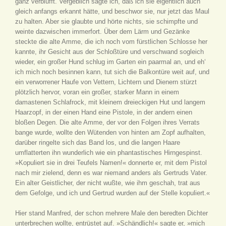
ganz verblüfft. Vergeblich sagte ich, daß ich sie eigentlich auch
gleich anfangs erkannt hätte, und beschwor sie, nur jetzt das Maul
zu halten. Aber sie glaubte und hörte nichts, sie schimpfte und
weinte dazwischen immerfort. Über dem Lärm und Gezänke
steckte die alte Amme, die ich noch vom fürstlichen Schlosse her
kannte, ihr Gesicht aus der Schloßtüre und verschwand sogleich
wieder, ein großer Hund schlug im Garten ein paarmal an, und eh‘
ich mich noch besinnen kann, tut sich die Balkontüre weit auf, und
ein verworrener Haufe von Vettern, Lichtern und Dienern stürzt
plötzlich hervor, voran ein großer, starker Mann in einem
damastenen Schlafrock, mit kleinem dreieckigen Hut und langem
Haarzopf, in der einen Hand eine Pistole, in der andern einen
bloßen Degen. Die alte Amme, der vor den Folgen ihres Verrats
bange wurde, wollte den Wütenden von hinten am Zopf aufhalten,
darüber ringelte sich das Band los, und die langen Haare
umflatterten ihn wunderlich wie ein phantastisches Hirngespinst.
»Kopuliert sie in drei Teufels Namen!« donnerte er, mit dem Pistol
nach mir zielend, denn es war niemand anders als Gertruds Vater.
Ein alter Geistlicher, der nicht wußte, wie ihm geschah, trat aus
dem Gefolge, und ich und Gertrud wurden auf der Stelle kopuliert.«
Hier stand Manfred, der schon mehrere Male den beredten Dichter
unterbrechen wollte, entrüstet auf. »Schändlich!« sagte er, »mich