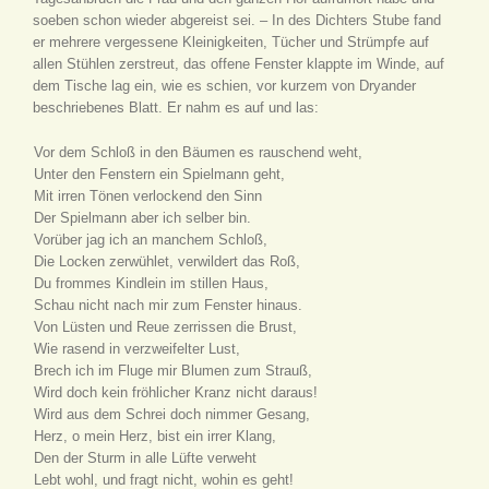
soeben schon wieder abgereist sei. – In des Dichters Stube fand
er mehrere vergessene Kleinigkeiten, Tücher und Strümpfe auf
allen Stühlen zerstreut, das offene Fenster klappte im Winde, auf
dem Tische lag ein, wie es schien, vor kurzem von Dryander
beschriebenes Blatt. Er nahm es auf und las:
Vor dem Schloß in den Bäumen es rauschend weht,
Unter den Fenstern ein Spielmann geht,
Mit irren Tönen verlockend den Sinn
Der Spielmann aber ich selber bin.
Vorüber jag ich an manchem Schloß,
Die Locken zerwühlet, verwildert das Roß,
Du frommes Kindlein im stillen Haus,
Schau nicht nach mir zum Fenster hinaus.
Von Lüsten und Reue zerrissen die Brust,
Wie rasend in verzweifelter Lust,
Brech ich im Fluge mir Blumen zum Strauß,
Wird doch kein fröhlicher Kranz nicht daraus!
Wird aus dem Schrei doch nimmer Gesang,
Herz, o mein Herz, bist ein irrer Klang,
Den der Sturm in alle Lüfte verweht
Lebt wohl, und fragt nicht, wohin es geht!