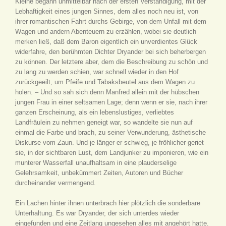
Kleine begann unmittelbar nach der ersten Verständigung, mit der
Lebhaftigkeit eines jungen Sinnes, dem alles noch neu ist, von
ihrer romantischen Fahrt durchs Gebirge, von dem Unfall mit dem
Wagen und andern Abenteuern zu erzählen, wobei sie deutlich
merken ließ, daß dem Baron eigentlich ein unverdientes Glück
widerfahre, den berühmten Dichter Dryander bei sich beherbergen
zu können. Der letztere aber, dem die Beschreibung zu schön und
zu lang zu werden schien, war schnell wieder in den Hof
zurückgeeilt, um Pfeife und Tabaksbeutel aus dem Wagen zu
holen. – Und so sah sich denn Manfred allein mit der hübschen
jungen Frau in einer seltsamen Lage; denn wenn er sie, nach ihrer
ganzen Erscheinung, als ein lebenslustiges, verliebtes
Landfräulein zu nehmen geneigt war, so wandelte sie nun auf
einmal die Farbe und brach, zu seiner Verwunderung, ästhetische
Diskurse vom Zaun. Und je länger er schwieg, je fröhlicher geriet
sie, in der sichtbaren Lust, dem Landjunker zu imponieren, wie ein
munterer Wasserfall unaufhaltsam in eine plauderselige
Gelehrsamkeit, unbekümmert Zeiten, Autoren und Bücher
durcheinander vermengend.
Ein Lachen hinter ihnen unterbrach hier plötzlich die sonderbare
Unterhaltung. Es war Dryander, der sich unterdes wieder
eingefunden und eine Zeitlang ungesehen alles mit angehört hatte.