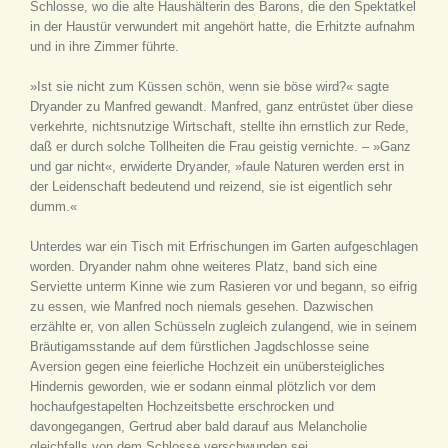
Schlosse, wo die alte Haushälterin des Barons, die den Spektatkel
in der Haustür verwundert mit angehört hatte, die Erhitzte aufnahm
und in ihre Zimmer führte.
»Ist sie nicht zum Küssen schön, wenn sie böse wird?« sagte
Dryander zu Manfred gewandt. Manfred, ganz entrüstet über diese
verkehrte, nichtsnutzige Wirtschaft, stellte ihn ernstlich zur Rede,
daß er durch solche Tollheiten die Frau geistig vernichte. – »Ganz
und gar nicht«, erwiderte Dryander, »faule Naturen werden erst in
der Leidenschaft bedeutend und reizend, sie ist eigentlich sehr
dumm.«
Unterdes war ein Tisch mit Erfrischungen im Garten aufgeschlagen
worden. Dryander nahm ohne weiteres Platz, band sich eine
Serviette unterm Kinne wie zum Rasieren vor und begann, so eifrig
zu essen, wie Manfred noch niemals gesehen. Dazwischen
erzählte er, von allen Schüsseln zugleich zulangend, wie in seinem
Bräutigamsstande auf dem fürstlichen Jagdschlosse seine
Aversion gegen eine feierliche Hochzeit ein unübersteigliches
Hindernis geworden, wie er sodann einmal plötzlich vor dem
hochaufgestapelten Hochzeitsbette erschrocken und
davongegangen, Gertrud aber bald darauf aus Melancholie
gleichfalls von dem Schlosse verschwunden sei.