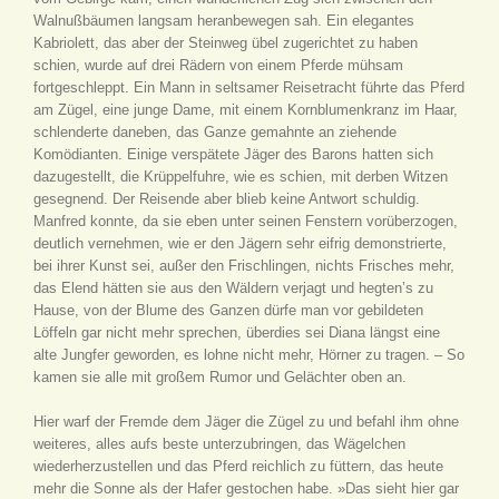
Walnußbäumen langsam heranbewegen sah. Ein elegantes
Kabriolett, das aber der Steinweg übel zugerichtet zu haben
schien, wurde auf drei Rädern von einem Pferde mühsam
fortgeschleppt. Ein Mann in seltsamer Reisetracht führte das Pferd
am Zügel, eine junge Dame, mit einem Kornblumenkranz im Haar,
schlenderte daneben, das Ganze gemahnte an ziehende
Komödianten. Einige verspätete Jäger des Barons hatten sich
dazugestellt, die Krüppelfuhre, wie es schien, mit derben Witzen
gesegnend. Der Reisende aber blieb keine Antwort schuldig.
Manfred konnte, da sie eben unter seinen Fenstern vorüberzogen,
deutlich vernehmen, wie er den Jägern sehr eifrig demonstrierte,
bei ihrer Kunst sei, außer den Frischlingen, nichts Frisches mehr,
das Elend hätten sie aus den Wäldern verjagt und hegten’s zu
Hause, von der Blume des Ganzen dürfe man vor gebildeten
Löffeln gar nicht mehr sprechen, überdies sei Diana längst eine
alte Jungfer geworden, es lohne nicht mehr, Hörner zu tragen. – So
kamen sie alle mit großem Rumor und Gelächter oben an.
Hier warf der Fremde dem Jäger die Zügel zu und befahl ihm ohne
weiteres, alles aufs beste unterzubringen, das Wägelchen
wiederherzustellen und das Pferd reichlich zu füttern, das heute
mehr die Sonne als der Hafer gestochen habe. »Das sieht hier gar