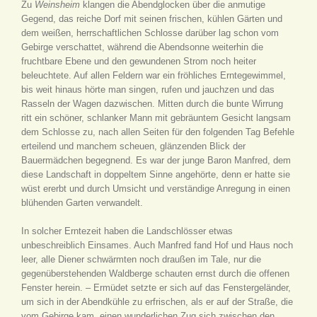
Zu
Weinsheim
klangen die Abendglocken über die anmutige
Gegend, das reiche Dorf mit seinen frischen, kühlen Gärten und
dem weißen, herrschaftlichen Schlosse darüber lag schon vom
Gebirge verschattet, während die Abendsonne weiterhin die
fruchtbare Ebene und den gewundenen Strom noch heiter
beleuchtete. Auf allen Feldern war ein fröhliches Erntegewimmel,
bis weit hinaus hörte man singen, rufen und jauchzen und das
Rasseln der Wagen dazwischen. Mitten durch die bunte Wirrung
ritt ein schöner, schlanker Mann mit gebräuntem Gesicht langsam
dem Schlosse zu, nach allen Seiten für den folgenden Tag Befehle
erteilend und manchem scheuen, glänzenden Blick der
Bauermädchen begegnend. Es war der junge Baron Manfred, dem
diese Landschaft in doppeltem Sinne angehörte, denn er hatte sie
wüst ererbt und durch Umsicht und verständige Anregung in einen
blühenden Garten verwandelt.
In solcher Erntezeit haben die Landschlösser etwas
unbeschreiblich Einsames. Auch Manfred fand Hof und Haus noch
leer, alle Diener schwärmten noch draußen im Tale, nur die
gegenüberstehenden Waldberge schauten ernst durch die offenen
Fenster herein. – Ermüdet setzte er sich auf das Fenstergeländer,
um sich in der Abendkühle zu erfrischen, als er auf der Straße, die
vom Gebirge kam, einen wunderlichen Zug sich zwischen den