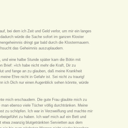
 auf, bei dem ich Zeit und Geld verlor, um mir ein langes
 dadurch würde die Sache sofort im ganzen Kloster
nengeheimnis dringt gar bald durch die Klostermauern.
Rachsucht das Geheimnis auszuplaudern.
, und eine halbe Stunde später kam die Bötin mit
 Brief: »Ich habe nicht mehr die Kraft, Dir zu
Blut und fange an zu glauben, daß meine Krankheit
eine Ehre nicht in Gefahr ist. Sei nicht zu traurig!
wenn ich Dich nur einen Augenblick sehen könnte, würde
hte mich erschaudern. Die gute Frau glaubte mich zu
te man ebenso viele Tücher völlig durchtränken. Meine
ost zu schöpfen. Ich war in Verzweiflung und machte mir
beigeführt zu haben. Ich warf mich auf ein Bett und
mit etwa zwanzig blutgetränkten Servietten aus dem