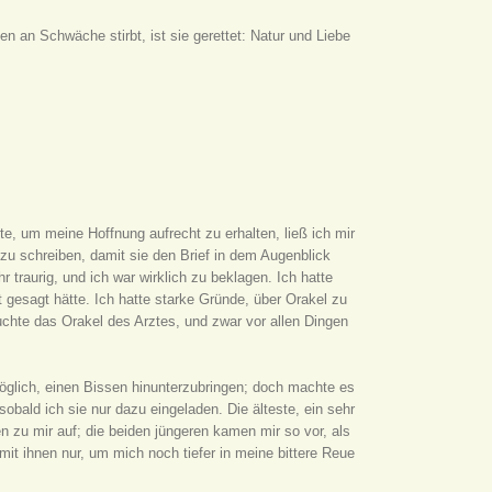
en an Schwäche stirbt, ist sie gerettet: Natur und Liebe
e, um meine Hoffnung aufrecht zu erhalten, ließ ich mir
u schreiben, damit sie den Brief in dem Augenblick
r traurig, und ich war wirklich zu beklagen. Ich hatte
 gesagt hätte. Ich hatte starke Gründe, über Orakel zu
uchte das Orakel des Arztes, und zwar vor allen Dingen
öglich, einen Bissen hinunterzubringen; doch machte es
bald ich sie nur dazu eingeladen. Die älteste, ein sehr
en zu mir auf; die beiden jüngeren kamen mir so vor, als
mit ihnen nur, um mich noch tiefer in meine bittere Reue