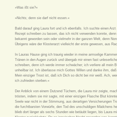
»Was ißt sie?«
»Nichts; denn sie darf nicht essen.«
Bald darauf ging Laura fort und ich ebenfalls. Ich suchte einen Arzt
Rezept schreiben zu lassen, das ich nicht verwenden konnte, denn
bekannt geworden sein oder vielmehr in der ganzen Welt, denn Non
Übrigens wäre der Klosterarzt vielleicht der erste gewesen, aus 
In Lauras Hause ging ich traurig wieder in meine armselige Kammer
Tränen in den Augen zurück und übergab mir einen fast unleserlichen
schreiben, denn ich werde immer schwächer; ich verliere all mein 
unheilbar ist. Ich überlasse mich Gottes Willen und danke ihm, daß m
Mein einziger Trost ist, daß ich Dich so dicht bei mir weiß. Ach, 
ich zufrieden sterben.«
Der Anblick von einem Dutzend Tüchern, die Laura mir zeigte, mac
trösten, indem sie mir sagte, mit einer einzigen Flasche Blut könn
Seele war nicht in der Stimmung, aus derartigen Versicherungen Tr
die furchtbarsten Vorwürfe, den Tod des unschuldigen Mädchens her
blieb dort länger als sechs Stunden wie betäubt liegen, bis Laura 