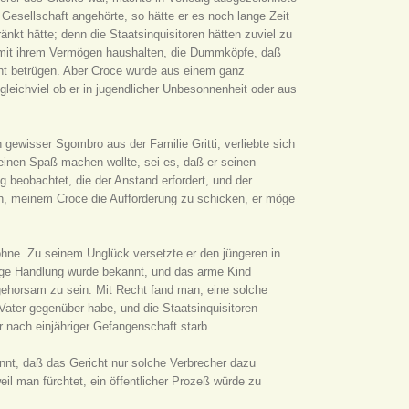
Gesellschaft angehörte, so hätte er es noch lange Zeit
änkt hätte; denn die Staatsinquisitoren hätten zuviel zu
ie mit ihrem Vermögen haushalten, die Dummköpfe, daß
ht betrügen. Aber Croce wurde aus einem ganz
leichviel ob er in jugendlicher Unbesonnenheit oder aus
n gewisser Sgombro aus der Familie Gritti, verliebte sich
 einen Spaß machen wollte, sei es, daß er seinen
 beobachtet, die der Anstand erfordert, und der
h, meinem Croce die Aufforderung zu schicken, er möge
hne. Zu seinem Unglück versetzte er den jüngeren in
htige Handlung wurde bekannt, und das arme Kind
ehorsam zu sein. Mit Recht fand man, eine solche
 Vater gegenüber habe, und die Staatsinquisitoren
r nach einjähriger Gefangenschaft starb.
kannt, daß das Gericht nur solche Verbrecher dazu
eil man fürchtet, ein öffentlicher Prozeß würde zu