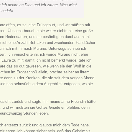
 ich denke an Dich und ich zittere. Was wirst
chade!«
ganz offen, es sei eine Frühgeburt, und wir müßten mit
en. Übrigens brauchte sie weiter nichts als eine große
en Redensarten, und sie besänftigten durchaus nicht
m ich eine Anzahl Bettlaken und zweihundert Handtücher
uhr ich mit ihr nach Murano. Unterwegs schrieb ich
tzen; ich versicherte ihr, ich würde Murano nicht eher
 Laura zu mir: damit ich nicht bemerkt würde, täte ich
 wäre das so gut gewesen, wie wenn sie den Wolf in die
rchen im Erdgeschoß allein, brachte selber an ihrem
lte dann zu der Kranken, die sie seit dem vorigen Abend
n, und sah sehnsüchtig dem Augenblick entgegen, wo sie
 Gesicht zurück und sagte mir, meine arme Freundin hätte
tt, und wir müßten sie Gottes Gnade empfehlen; denn
ierundzwanzig Stunden leben.
ich entsetzt zurück und glaubte mich dem Tode nahe.
mir sagte, ich könnte sicher sein, daß das Geheimnis