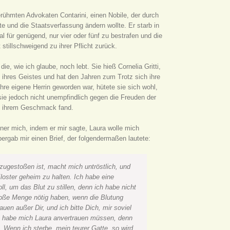
rühmten Advokaten Contarini, einen Nobile, der durch
 und die Staatsverfassung ändern wollte. Er starb in
l für genügend, nur vier oder fünf zu bestrafen und die
tillschweigend zu ihrer Pflicht zurück.
e, wie ich glaube, noch lebt. Sie hieß Cornelia Gritti,
 ihres Geistes und hat den Jahren zum Trotz sich ihre
hre eigene Herrin geworden war, hütete sie sich wohl,
sie jedoch nicht unempfindlich gegen die Freuden der
ch ihrem Geschmack fand.
er mich, indem er mir sagte, Laura wolle mich
bergab mir einen Brief, der folgendermaßen lautete:
zugestoßen ist, macht mich untröstlich, und
oster geheim zu halten. Ich habe eine
l, um das Blut zu stillen, denn ich habe nicht
roße Menge nötig haben, wenn die Blutung
en außer Dir, und ich bitte Dich, mir soviel
ch habe mich Laura anvertrauen müssen, denn
. Wenn ich sterbe, mein teurer Gatte, so wird