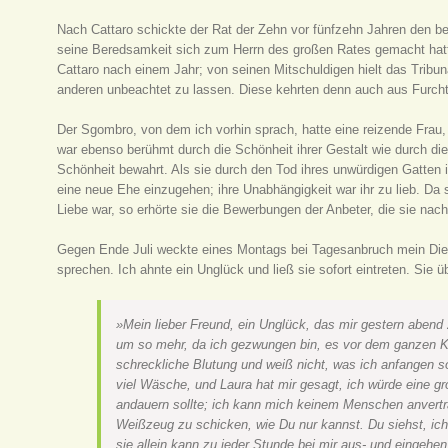
Nach Cattaro schickte der Rat der Zehn vor fünfzehn Jahren den be
seine Beredsamkeit sich zum Herrn des großen Rates gemacht hatte
Cattaro nach einem Jahr; von seinen Mitschuldigen hielt das Tribuna
anderen unbeachtet zu lassen. Diese kehrten denn auch aus Furcht s
Der Sgombro, von dem ich vorhin sprach, hatte eine reizende Frau, di
war ebenso berühmt durch die Schönheit ihrer Gestalt wie durch die
Schönheit bewahrt. Als sie durch den Tod ihres unwürdigen Gatten i
eine neue Ehe einzugehen; ihre Unabhängigkeit war ihr zu lieb. Da 
Liebe war, so erhörte sie die Bewerbungen der Anbeter, die sie na
Gegen Ende Juli weckte eines Montags bei Tagesanbruch mein Dien
sprechen. Ich ahnte ein Unglück und ließ sie sofort eintreten. Sie ü
»Mein lieber Freund, ein Unglück, das mir gestern abend 
um so mehr, da ich gezwungen bin, es vor dem ganzen Kl
schreckliche Blutung und weiß nicht, was ich anfangen sol
viel Wäsche, und Laura hat mir gesagt, ich würde eine g
andauern sollte; ich kann mich keinem Menschen anvertrau
Weißzeug zu schicken, wie Du nur kannst. Du siehst, i
sie allein kann zu jeder Stunde bei mir aus- und eingehen