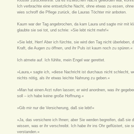
Kloster zurückkehrte. Da es inzwischen Nacht geworden war, konnt
Ich verbrachte eine entsetzliche Nacht, ohne etwas zu essen, ohne
wies schroff die Pflege zurück, die Lauras Töchter mir anboten.
Kaum war der Tag angebrochen, da kam Laura und sagte mir mit klä
glaubte sie sei tot, und schrie: »Sie lebt nicht mehr!«
»Sie lebt, Herr! Aber ich fürchte, sie wird den Tag nicht überleben, d
Kraft, die Augen zu öffnen, und ihr Puls ist kaum noch zu spüren.«
Ich atmete auf. Ich fühlte, mein Engel war gerettet.
»Laura,« sagte ich, »diese Nachricht ist durchaus nicht schlecht, we
nichts nötig, als ihr etwas leichte Nahrung zu geben.«
»Man hat einen Arzt rufen lassen; er wird anordnen, was ihr gegebe
soll – ich habe keine große Hoffnung.«
»Gib mir nur die Versicherung, daß sie lebt!«
»Ja, das versichere ich Ihnen; aber Sie werden begreifen, daß sie
wissen, was er ihr verschreibt. Ich habe ihr ins Ohr geflüstert, sie
verstanden.«