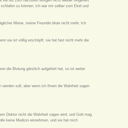
e sie bis zum nächsten Morgen nicht wieder hingehen.
 schlafen zu können; ich war mir selber zum Ekel und
glicher Miene, meine Freundin blute nicht mehr. Ich
enn sie ist völlig erschöpft; sie hat fast nicht mehr die
nn die Blutung gänzlich aufgehört hat, so ist weiter
n werden soll; aber wenn ich Ihnen die Wahrheit sagen
 dem Doktor nicht die Wahrheit sagen wird, und Gott mag
 solle keine Medizin einnehmen, und sie hat mich