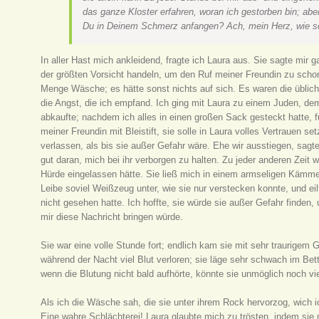
das ganze Kloster erfahren, woran ich gestorben bin; aber
Du in Deinem Schmerz anfangen? Ach, mein Herz, wie s
In aller Hast mich ankleidend, fragte ich Laura aus. Sie sagte mir 
der größten Vorsicht handeln, um den Ruf meiner Freundin zu schon
Menge Wäsche; es hätte sonst nichts auf sich. Es waren die üblich
die Angst, die ich empfand. Ich ging mit Laura zu einem Juden, de
abkaufte; nachdem ich alles in einen großen Sack gesteckt hatte, f
meiner Freundin mit Bleistift, sie solle in Laura volles Vertrauen se
verlassen, als bis sie außer Gefahr wäre. Ehe wir ausstiegen, sagte
gut daran, mich bei ihr verborgen zu halten. Zu jeder anderen Zeit
Hürde eingelassen hätte. Sie ließ mich in einem armseligen Kämme
Leibe soviel Weißzeug unter, wie sie nur verstecken konnte, und ei
nicht gesehen hatte. Ich hoffte, sie würde sie außer Gefahr finde
mir diese Nachricht bringen würde.
Sie war eine volle Stunde fort; endlich kam sie mit sehr traurigem
während der Nacht viel Blut verloren; sie läge sehr schwach im Be
wenn die Blutung nicht bald aufhörte, könnte sie unmöglich noch v
Als ich die Wäsche sah, die sie unter ihrem Rock hervorzog, wich 
Eine wahre Schlächterei! Laura glaubte mich zu trösten, indem sie 