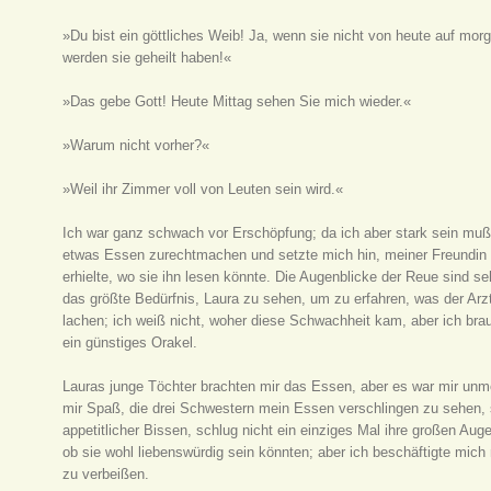
»Du bist ein göttliches Weib! Ja, wenn sie nicht von heute auf morg
werden sie geheilt haben!«
»Das gebe Gott! Heute Mittag sehen Sie mich wieder.«
»Warum nicht vorher?«
»Weil ihr Zimmer voll von Leuten sein wird.«
Ich war ganz schwach vor Erschöpfung; da ich aber stark sein mußt
etwas Essen zurechtmachen und setzte mich hin, meiner Freundin z
erhielte, wo sie ihn lesen könnte. Die Augenblicke der Reue sind seh
das größte Bedürfnis, Laura zu sehen, um zu erfahren, was der Arzt
lachen; ich weiß nicht, woher diese Schwachheit kam, aber ich bra
ein günstiges Orakel.
Lauras junge Töchter brachten mir das Essen, aber es war mir unm
mir Spaß, die drei Schwestern mein Essen verschlingen zu sehen, so
appetitlicher Bissen, schlug nicht ein einziges Mal ihre großen Aug
ob sie wohl liebenswürdig sein könnten; aber ich beschäftigte mich 
zu verbeißen.