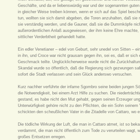
Geschäfte, und da er liebenswürdig war und der sogenannten guten 
in gleicher Weise treiben können, wenn er sich auf das Spiel beschr
tun, wollten sie sich damit abgeben, die Toren anzuhalten, daß s
sie verständig werden, und die Gauner, daß sie die Dummköpfe nic
außerordentlichen Anlaß ausgewiesen, der ihm keine Ehre machte, g
sittlicher Verderbtheit gehandelt hatte.
Ein edler Venetianer – edel von Geburt, sehr unedel von Sitten – ei
in ihn, und Croce war nicht grausam gegen ihn, sei es, daß er sich
Geschmack teilte. Unglücklicherweise wurde nicht die Zurückhaltung
Skandal wurde so öffentlich, daß die Regierung sich gezwungen sa
sofort die Stadt verlassen und sein Glück anderswo versuchen.
Kurz nachher verführte der infame Sgombro seine beiden jungen Sö
die Notwendigkeit, bei einem Arzt Hilfe zu suchen. Die niederträc
gestand, es habe nicht den Mut gehabt, gegen seinen Erzeuger ung
Unterwürfigkeit gehöre nicht zu den Pflichten, die ein Sohn seinem
schickten den scheußlichen Vater in die Zitadelle von Cattaro, wo e
Die tödliche Wirkung der Luft, die man in Cattaro atmet, ist so be
verdammt, die man nicht öffentlich zum Tode zu verurteilen wagt, w
großes Entsetzen erregen.