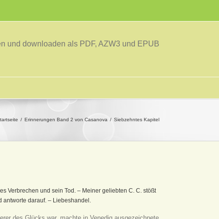
sen und downloaden als PDF, AZW3 und EPUB
tartseite
Erinnerungen Band 2 von Casanova
Siebzehntes Kapitel
s Verbrechen und sein Tod. – Meiner geliebten C. C. stößt
d antworte darauf. – Liebeshandel.
sserer des Glücks war, machte in Venedig ausgezeichnete