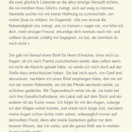
die zwei glücklich Liebende an die allzu strenge Vernunft richten,
die sie inmitten ihres Glücks zwingt, sich auf ewig zu trennen.
Henriette suchte mir mit keiner Hoffnung zu schmeicheln, um
meine Qual zu mildern; im Gegenteil: »Da nun einmal die
Notwendigkeit uns zwingt, uns zu trennen,« sagte sie, »so bitte ich
dich, mein einziger Freund, erkundige dich niemals nach mir; und
solltest du jemals zufällig mir begegnen, so tue, als kenntest du
mich nicht.«
Sie gab mir hierauf einen Brief für Herrn d’Antoine, ohne mich zu
fragen, ob ich nach Parma zurückkehren würde; aber selbst wenn
ich nicht die Absicht gehabt hätte, so würde ich mich doch auf der
Stelle dazu entschlossen haben. Sie bat mich auch, von Genf erst
abzureisen, nachdem ich einen Brief empfangen hätte, den sie mir
von der ersten Haltestelle, wo sie die Pferde wechseln würde, zu
schicken gedächte. Mit Tagesanbruch reiste sie ab; sie hatte bei
sich ihre Gesellschaftsdame, ein Lakai saß auf dem Bock und ein
anderer ritt als Kurier voran. Ich folgte ihr mit den Augen, solange
ich den Wagen sehen konnte, und stand noch lange Zeit, nachdem
meine Augen schon nichts mehr sahen, unbeweglich immer auf
demselben Fleck; denn alle meine Gedanken galten nur dem
teueren Wesen, das ich verlor, und die ganze Welt war in meinen
Augen nichts mehr.