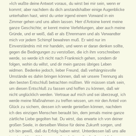
»Ich wußte deine Antwort voraus, du wirst bei mir sein, wenn er
kommt; aber nachdem du dich anstandshalber einige Augenblicke
unterhalten hast, wirst du unter irgend einem Vorwand in ein
Zimmer gehen und uns allein lassen. Herr d’Antoine kennt meine
ganze Geschichte; er kennt meine Verfehlungen, aber auch meine
Gründe, und er weiß, daß er als Ehrenmann und als Verwandter
mich vor jedem Schimpf bewahren muß. Er wird nur im
Einverständnis mit mir handeln, und wenn er daran denken sollte,
gegen die Bedingungen zu verstoßen, die ich ihm vorschreiben
werde, so werde ich nicht nach Frankreich gehen, sondern dir
folgen, wohin du willst, und dir mein ganzes übriges Leben
widmen. Bedenke jedoch, lieber Freund, daß verhängnisvolle
Umstände es dahin bringen können, daß wir unsere Trennung als
den besten Entschluß betrachten müßten. Wir müssen stark sein,
um diesen Entschluß zu fassen und hoffen zu können, daß wir
nicht unglücklich werden. Vertraue auf mich und sei überzeugt, ich
werde meine Maßnahmen zu treffen wissen, um mir den Anteil von
Glück zu sichern, dessen ich werde genießen können, nachdem
ich des einzigen Menschen beraubt bin, dem jemals meine ganze
zärtliche Liebe gegolten hat. Du wirst, das erwarte ich von deiner
großen Seele, in derselben Weise für deine Zukunft sorgen, und
ich bin gewiß, daß du Erfolg haben wirst. Unterdessen laß uns alle