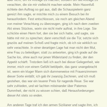
verachten, die sie mir vielleicht machen würde. Mein Hasenfuß
richtete den Auftrag so gut aus, daß die Schauspielerin ganz
gereizt ihm sagte, er möchte mich zu einem Besuch bei ihr
herausfordern. Fest entschlossen, sie noch am gleichen Abend
von meiner Verachtung zu überzeugen, ging ich nach dem zweiten
Akt eines Stückes, worin sie nicht mehr auftrat, in ihre Loge. Sie
schickte einen Herrn fort, den sie bei sich hatte, und sagte, sie
hätte mit mir zu sprechen; dann verschloß sie die Tür, setzte sich
graziös auf meinen Schoß und fragte mich, ob ich sie wirklich so
sehr verachtete. In einer derartigen Lage hat man nicht den Mut,
eine Frau zu beleidigen; statt zu antworten, ging ich grade auf die
Sache los, ohne auch nur jenen Widerstand zu finden, der den
Appetit schärft. Trotzdem ließ ich auch bei dieser Gelegenheit, wie
immer, mich von einem Gefühl betölpeln, das ganz unangebracht
ist, wenn ein kluger Mann sich dummerweise mit Frauenzimmern
dieser Sorte einläßt; ich gab ihr zwanzig Zechinen, und ich muß
gestehen, das war ein teuerer Preis für nagende Reue. Sie war
sehr zufrieden, und wir lachten miteinander über Paternos
Dummheit, der nicht zu wissen schien, daß Herausforderungen
dieser Art stets so enden.
Am anderen Tage traf ich den armen Sizilianer und sagte ihm, ich