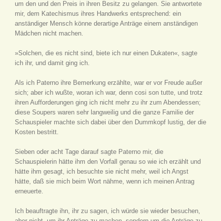
um den und den Preis in ihren Besitz zu gelangen. Sie antwortete
mir, dem Katechismus ihres Handwerks entsprechend: ein
anständiger Mensch könne derartige Anträge einem anständigen
Mädchen nicht machen.
»Solchen, die es nicht sind, biete ich nur einen Dukaten«, sagte
ich ihr, und damit ging ich.
Als ich Paterno ihre Bemerkung erzählte, war er vor Freude außer
sich; aber ich wußte, woran ich war, denn cosi son tutte, und trotz
ihren Aufforderungen ging ich nicht mehr zu ihr zum Abendessen;
diese Soupers waren sehr langweilig und die ganze Familie der
Schauspieler machte sich dabei über den Dummkopf lustig, der die
Kosten bestritt.
Sieben oder acht Tage darauf sagte Paterno mir, die
Schauspielerin hätte ihm den Vorfall genau so wie ich erzählt und
hätte ihm gesagt, ich besuchte sie nicht mehr, weil ich Angst
hätte, daß sie mich beim Wort nähme, wenn ich meinen Antrag
erneuerte.
Ich beauftragte ihn, ihr zu sagen, ich würde sie wieder besuchen,
aber nicht, um ihr Anträge zu machen, sondern um die Anträge zu