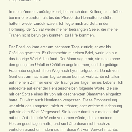
In mein Zimmer zurückgekehrt, befahl ich dem Kellner, nicht früher
bei mir einzutreten, als bis die Pferde, die Henrietten entführt
hatten, wieder zurück wären. Ich legte mich zu Bett, in der
Hoffnung, der Schlaf werde meiner bedrängten Seele, die meine
Tränen nicht beruhigen konnten, zu Hilfe kommen.
Der Postillon kam erst am nächsten Tage zurück; er war bis
Châtillon gewesen. Er überbrachte mir einen Brief, worin ich nur
das traurige Wort Adieu fand. Der Mann sagte mir, sie seien ohne
den geringsten Unfall in Châtillon angekommen, und die gnädige
Frau habe sogleich ihren Weg nach Lyon fortgesetzt. Da ich von
Genf erst am nächsten Tag abreisen konnte, verbrachte ich allein
auf meinem Zimmer einen der traurigsten Tage meines Lebens. Ich
entdeckte auf einer der Fensterscheiben folgende Worte, die sie
mit der Spitze eines ihr von mir geschenkten Diamanten eingeritzt
hatte: Du wirst auch Henrietten vergessen! Diese Prophezeiung
war nicht dazu angetan, mich zu trösten; aber welche Ausdehnung
gab sie dem Wort: Vergessen! Sie konnte damit nur meinen, daß
mit der Zeit die tiefe Wunde vernarben würde, die sie meinem
Herzen geschlagen hatte, und sie hätte diese nicht noch zu
vertiefen brauchen, indem sie mir diese Art von Vorwurf machte.