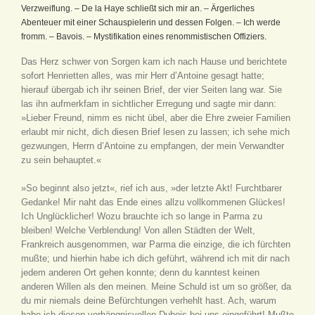
Verzweiflung. – De la Haye schließt sich mir an. – Ärgerliches
Abenteuer mit einer Schauspielerin und dessen Folgen. – Ich werde
fromm. – Bavois. – Mystifikation eines renommistischen Offiziers.
Das Herz schwer von Sorgen kam ich nach Hause und berichtete
sofort Henrietten alles, was mir Herr d’Antoine gesagt hatte;
hierauf übergab ich ihr seinen Brief, der vier Seiten lang war. Sie
las ihn aufmerkfam in sichtlicher Erregung und sagte mir dann:
»Lieber Freund, nimm es nicht übel, aber die Ehre zweier Familien
erlaubt mir nicht, dich diesen Brief lesen zu lassen; ich sehe mich
gezwungen, Herrn d’Antoine zu empfangen, der mein Verwandter
zu sein behauptet.«
»So beginnt also jetzt«, rief ich aus, »der letzte Akt! Furchtbarer
Gedanke! Mir naht das Ende eines allzu vollkommenen Glückes!
Ich Unglücklicher! Wozu brauchte ich so lange in Parma zu
bleiben! Welche Verblendung! Von allen Städten der Welt,
Frankreich ausgenommen, war Parma die einzige, die ich fürchten
mußte; und hierhin habe ich dich geführt, während ich mit dir nach
jedem anderen Ort gehen konnte; denn du kanntest keinen
anderen Willen als den meinen. Meine Schuld ist um so größer, da
du mir niemals deine Befürchtungen verhehlt hast. Ach, warum
habe ich diesen verhängnisvollen Dubois bei uns eingeführt! Mußte