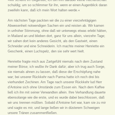
schuldig; um so schlimmer für ihn, wenn er einen Augenblick daran
zweifeln kann, daß ich mein Wort halten werde.«
Am nächsten Tage packten wir die zu einer vierzehntägigen
Abwesenheit notwendigen Sachen ein und reisten ab. Wir kamen
in unfroher Stimmung, ohne daß wir unterwegs etwas erlebt hätten,
in Mailand an und blieben dort, ganz für uns allein, vierzehn Tage;
wir sahen dort kein anderes Gesicht, als den Gastwirt, einen
Schneider und eine Schneiderin. Ich machte meiner Henriette ein
Geschenk, einen Luchspelz, den sie sehr wert hielt.
Henriette fragte mich aus Zartgefühl niemals nach dem Zustand
meiner Börse; ich wußte ihr Dank dafür; aber ich trug auch Sorge,
sie niemals ahnen zu lassen, daß diese der Erschöpfung nahe
war; bei unserer Rückkehr nach Parma hatte ich noch drei bis
vierhundert Zechinen. Am Tage nach unserer Rückkehr lud Herr
d’Antoine sich ohne Umstände zum Essen ein. Nach dem Kaffee
ließ ich ihn mit seiner Verwandten allein. Ihre Verhandlung dauerte
ebensolange wie die erste, und es wurde dabei beschlossen, daß
wir uns trennen müßten. Sobald d’Antoine fort war, kam sie zu mir
und sagte es mir, und lange ließen wir in düsterem Schweigen
unsere Tränen zusammenfließen.