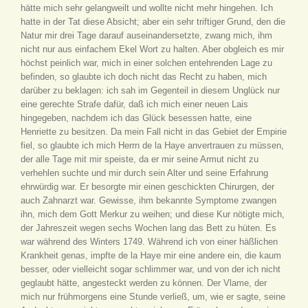
hätte mich sehr gelangweilt und wollte nicht mehr hingehen. Ich
hatte in der Tat diese Absicht; aber ein sehr triftiger Grund, den die
Natur mir drei Tage darauf auseinandersetzte, zwang mich, ihm
nicht nur aus einfachem Ekel Wort zu halten. Aber obgleich es mir
höchst peinlich war, mich in einer solchen entehrenden Lage zu
befinden, so glaubte ich doch nicht das Recht zu haben, mich
darüber zu beklagen: ich sah im Gegenteil in diesem Unglück nur
eine gerechte Strafe dafür, daß ich mich einer neuen Lais
hingegeben, nachdem ich das Glück besessen hatte, eine
Henriette zu besitzen. Da mein Fall nicht in das Gebiet der Empirie
fiel, so glaubte ich mich Herrn de la Haye anvertrauen zu müssen,
der alle Tage mit mir speiste, da er mir seine Armut nicht zu
verhehlen suchte und mir durch sein Alter und seine Erfahrung
ehrwürdig war. Er besorgte mir einen geschickten Chirurgen, der
auch Zahnarzt war. Gewisse, ihm bekannte Symptome zwangen
ihn, mich dem Gott Merkur zu weihen; und diese Kur nötigte mich,
der Jahreszeit wegen sechs Wochen lang das Bett zu hüten. Es
war während des Winters 1749. Während ich von einer häßlichen
Krankheit genas, impfte de la Haye mir eine andere ein, die kaum
besser, oder vielleicht sogar schlimmer war, und von der ich nicht
geglaubt hätte, angesteckt werden zu können. Der Vlame, der
mich nur frühmorgens eine Stunde verließ, um, wie er sagte, seine