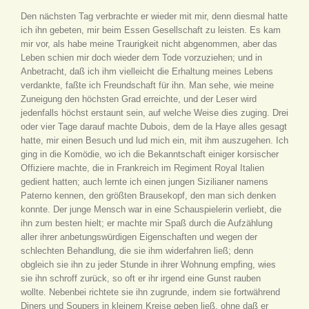
Den nächsten Tag verbrachte er wieder mit mir, denn diesmal hatte
ich ihn gebeten, mir beim Essen Gesellschaft zu leisten. Es kam
mir vor, als habe meine Traurigkeit nicht abgenommen, aber das
Leben schien mir doch wieder dem Tode vorzuziehen; und in
Anbetracht, daß ich ihm vielleicht die Erhaltung meines Lebens
verdankte, faßte ich Freundschaft für ihn. Man sehe, wie meine
Zuneigung den höchsten Grad erreichte, und der Leser wird
jedenfalls höchst erstaunt sein, auf welche Weise dies zuging. Drei
oder vier Tage darauf machte Dubois, dem de la Haye alles gesagt
hatte, mir einen Besuch und lud mich ein, mit ihm auszugehen. Ich
ging in die Komödie, wo ich die Bekanntschaft einiger korsischer
Offiziere machte, die in Frankreich im Regiment Royal Italien
gedient hatten; auch lernte ich einen jungen Sizilianer namens
Paterno kennen, den größten Brausekopf, den man sich denken
konnte. Der junge Mensch war in eine Schauspielerin verliebt, die
ihn zum besten hielt; er machte mir Spaß durch die Aufzählung
aller ihrer anbetungswürdigen Eigenschaften und wegen der
schlechten Behandlung, die sie ihm widerfahren ließ; denn
obgleich sie ihn zu jeder Stunde in ihrer Wohnung empfing, wies
sie ihn schroff zurück, so oft er ihr irgend eine Gunst rauben
wollte. Nebenbei richtete sie ihn zugrunde, indem sie fortwährend
Diners und Soupers in kleinem Kreise geben ließ, ohne daß er