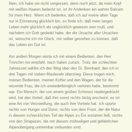
Nein, ich habe sie nicht vergessen, denn noch jetzt, da mein Kopf
mit weißen Haaren bedeckt ist, ist ihr Andenken ein wahrer Balsam
für mein Herz. Wenn ich bedenke, daß ich auf meine alten Tage
nur in Erinnerung glücklich bin, so finde ich, daß mein langes
Leben mehr glücklich als unglücklich gewesen sein muß, und
nachdem ich Gott gedankt habe, der die Ursache aller Ursachen
ist, wünsche ich mir Glück, mir selber gestehen zu können, daß
das Leben ein Gut ist.
Am andern Morgen reiste ich mit einem Bedienten, den Herr
Tronchin mir empfahl, nach Italien zurück. Trotz der schlechten
Jahreszeit wählte ich den Weg über den St. Bernhard, den ich in
drei Tagen mit sieben Mauleseln überstieg. Diese trugen mich,
meinen Bedienten, meinen Koffer und den Wagen, der für die
reizende Frau, die ich unwiederbringlich verloren hatte, bestimmt
war. Ein Mensch, der von einem großen Schmerz niedergedrückt
wird, hat den Vorteil, daß ihm sonst nichts lästig erscheint; es ist
eine Art von Verzweiflung, die auch ihre Vorteile hat. Ich spürte
nichts von Hunger und Durst, nichts von dem Frost, der die Natur
in diesem schrecklichen Teil der Alpen zu Eis erstarren ließ, nichts
von den Strapazen, die mit diesem mühseligen und gefährlichen
Alpenübergang untrennbar verbunden sind.