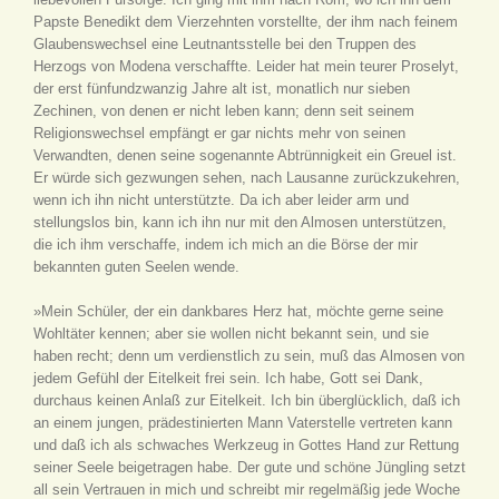
Papste Benedikt dem Vierzehnten vorstellte, der ihm nach feinem
Glaubenswechsel eine Leutnantsstelle bei den Truppen des
Herzogs von Modena verschaffte. Leider hat mein teurer Proselyt,
der erst fünfundzwanzig Jahre alt ist, monatlich nur sieben
Zechinen, von denen er nicht leben kann; denn seit seinem
Religionswechsel empfängt er gar nichts mehr von seinen
Verwandten, denen seine sogenannte Abtrünnigkeit ein Greuel ist.
Er würde sich gezwungen sehen, nach Lausanne zurückzukehren,
wenn ich ihn nicht unterstützte. Da ich aber leider arm und
stellungslos bin, kann ich ihn nur mit den Almosen unterstützen,
die ich ihm verschaffe, indem ich mich an die Börse der mir
bekannten guten Seelen wende.
»Mein Schüler, der ein dankbares Herz hat, möchte gerne seine
Wohltäter kennen; aber sie wollen nicht bekannt sein, und sie
haben recht; denn um verdienstlich zu sein, muß das Almosen von
jedem Gefühl der Eitelkeit frei sein. Ich habe, Gott sei Dank,
durchaus keinen Anlaß zur Eitelkeit. Ich bin überglücklich, daß ich
an einem jungen, prädestinierten Mann Vaterstelle vertreten kann
und daß ich als schwaches Werkzeug in Gottes Hand zur Rettung
seiner Seele beigetragen habe. Der gute und schöne Jüngling setzt
all sein Vertrauen in mich und schreibt mir regelmäßig jede Woche