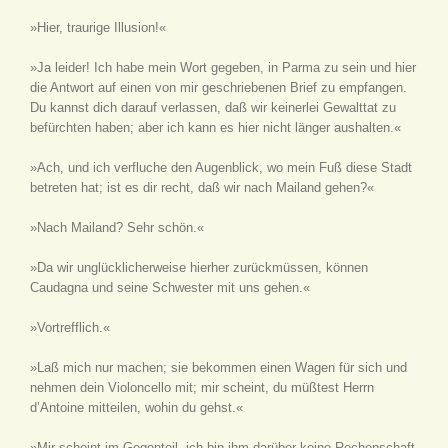
»Hier, traurige Illusion!«
»Ja leider! Ich habe mein Wort gegeben, in Parma zu sein und hier
die Antwort auf einen von mir geschriebenen Brief zu empfangen.
Du kannst dich darauf verlassen, daß wir keinerlei Gewalttat zu
befürchten haben; aber ich kann es hier nicht länger aushalten.«
»Ach, und ich verfluche den Augenblick, wo mein Fuß diese Stadt
betreten hat; ist es dir recht, daß wir nach Mailand gehen?«
»Nach Mailand? Sehr schön.«
»Da wir unglücklicherweise hierher zurückmüssen, können
Caudagna und seine Schwester mit uns gehen.«
»Vortrefflich.«
»Laß mich nur machen; sie bekommen einen Wagen für sich und
nehmen dein Violoncello mit; mir scheint, du müßtest Herrn
d’Antoine mitteilen, wohin du gehst.«
»Mir scheint im Gegenteil, ich bin ihm darüber keine Rechenschaft