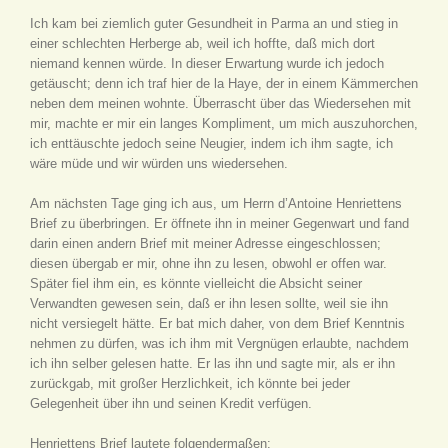
Ich kam bei ziemlich guter Gesundheit in Parma an und stieg in
einer schlechten Herberge ab, weil ich hoffte, daß mich dort
niemand kennen würde. In dieser Erwartung wurde ich jedoch
getäuscht; denn ich traf hier de la Haye, der in einem Kämmerchen
neben dem meinen wohnte. Überrascht über das Wiedersehen mit
mir, machte er mir ein langes Kompliment, um mich auszuhorchen,
ich enttäuschte jedoch seine Neugier, indem ich ihm sagte, ich
wäre müde und wir würden uns wiedersehen.
Am nächsten Tage ging ich aus, um Herrn d’Antoine Henriettens
Brief zu überbringen. Er öffnete ihn in meiner Gegenwart und fand
darin einen andern Brief mit meiner Adresse eingeschlossen;
diesen übergab er mir, ohne ihn zu lesen, obwohl er offen war.
Später fiel ihm ein, es könnte vielleicht die Absicht seiner
Verwandten gewesen sein, daß er ihn lesen sollte, weil sie ihn
nicht versiegelt hätte. Er bat mich daher, von dem Brief Kenntnis
nehmen zu dürfen, was ich ihm mit Vergnügen erlaubte, nachdem
ich ihn selber gelesen hatte. Er las ihn und sagte mir, als er ihn
zurückgab, mit großer Herzlichkeit, ich könnte bei jeder
Gelegenheit über ihn und seinen Kredit verfügen.
Henriettens Brief lautete folgendermaßen: