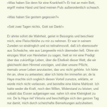
»Was haben Sie denn für eine Krankheit?« Er trat an mein Bett,
ergriff meine Hand und fand meinen Puls außerordentlich schwach.
»Was haben Sie gestern gegessen?«
»Seit zwei Tagen nichts, Gott sei Dank!«
Er ahnte sofort die Wahrheit, geriet in Besorgnis und beschwor
mich, eine Fleischbrühe zu mir zu nehmen. Er war in seinem
Zureden so eindringlich und so teilnahmsvoll, daß ich ebensosehr
aus Schwäche, wie aus Langeweile mich überreden ließ. Ohne ein
einziges Wort von Henrietten zu sagen, hielt er mir eine Predigt
über das zukünftige Leben, über die Eitelkeit dieser Welt, die wir
gleichwohl dem Himmel vorzögen, und über unsere Pflicht,
niemals unser Leben anzutasten, das uns nicht gehörte. Ich hörte
ihn an, ohne zu antworten; aber ich hörte ihn immerhin an; de la
Haye machte sich sogleich diesen Vorteil zunutze, erklärte, er
würde mich nicht verlassen, und bestellte eine kleine Mahlzeit. Ich
hatte weder die Kraft, noch den Willen, Widerstand zu leisten; und
sobald das Essen aufgetragen war, nahm ich eine Kleinigkeit zu
mir. De la Haye rief Viktoria und beschäftigte sich den ganzen Tag
nur damit, mich durch scherzhafte Bemerkungen aufzuheitern.