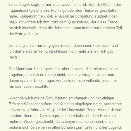
Eines Tages sagte er mir, man wisse nicht, ob Gott die Welt in der
Tagundnachtgleiche des Frühlings oder des Herbstes geschaffen
habe. »Angenommen, daß eine solche Schöpfung stattgefunden
hat,« antwortete ich ihm trotz dem Quecksilber, »ist diese Frage
an sich kindisch; denn die Jahreszeit kann immer nur für einen Teil
der Erde gelten.«
De la Haye hielt mir entgegen, meine Ideen seien heidnisch, und
ich dürfte solche Vernunftschlüsse nicht mehr ziehen. Ich gab
nach.
Der Mann war Jesuit gewesen; aber er wollte dies nicht nur nicht
zugeben, sondern er konnte nicht einmal vertragen, wenn man
davon sprach. Eines Tages verführte er mich vollends, indem er
mir sein Leben erzählte.
»Nachdem ich meine Schulbildung empfangen und mit einigen
Erfolgen Wissenschaften und Künsten obgelegen hatte, verbrachte
ich zwanzig Jahre als Mitglied der Universität Paris. Hierauf diente
ich dem Heere im Geniekorps; seitdem habe ich dem Publikum
mehrere Werke geschenkt, die anonym erschienen sind; man
bedient sich derselben in allen Schulen zum Unterricht der Jugend.