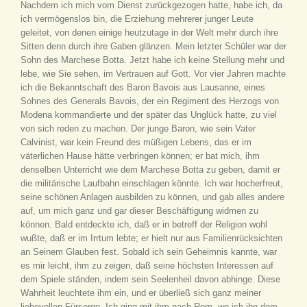
Nachdem ich mich vom Dienst zurückgezogen hatte, habe ich, da
ich vermögenslos bin, die Erziehung mehrerer junger Leute
geleitet, von denen einige heutzutage in der Welt mehr durch ihre
Sitten denn durch ihre Gaben glänzen. Mein letzter Schüler war der
Sohn des Marchese Botta. Jetzt habe ich keine Stellung mehr und
lebe, wie Sie sehen, im Vertrauen auf Gott. Vor vier Jahren machte
ich die Bekanntschaft des Baron Bavois aus Lausanne, eines
Sohnes des Generals Bavois, der ein Regiment des Herzogs von
Modena kommandierte und der später das Unglück hatte, zu viel
von sich reden zu machen. Der junge Baron, wie sein Vater
Calvinist, war kein Freund des müßigen Lebens, das er im
väterlichen Hause hätte verbringen können; er bat mich, ihm
denselben Unterricht wie dem Marchese Botta zu geben, damit er
die militärische Laufbahn einschlagen könnte. Ich war hocherfreut,
seine schönen Anlagen ausbilden zu können, und gab alles andere
auf, um mich ganz und gar dieser Beschäftigung widmen zu
können. Bald entdeckte ich, daß er in betreff der Religion wohl
wußte, daß er im Irrtum lebte; er hielt nur aus Familienrücksichten
an Seinem Glauben fest. Sobald ich sein Geheimnis kannte, war
es mir leicht, ihm zu zeigen, daß seine höchsten Interessen auf
dem Spiele ständen, indem sein Seelenheil davon abhinge. Diese
Wahrheit leuchtete ihm ein, und er überließ sich ganz meiner
liebevollen Fürsorge. Ich ging mit ihm nach Rom, wo ich ihn dem