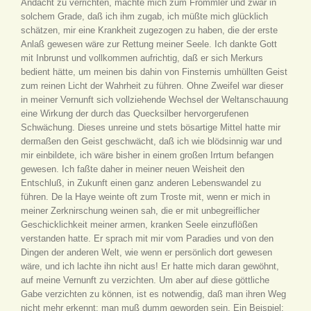
Andacht zu verrichten, machte mich zum Frömmler und zwar in
solchem Grade, daß ich ihm zugab, ich müßte mich glücklich
schätzen, mir eine Krankheit zugezogen zu haben, die der erste
Anlaß gewesen wäre zur Rettung meiner Seele. Ich dankte Gott
mit Inbrunst und vollkommen aufrichtig, daß er sich Merkurs
bedient hätte, um meinen bis dahin von Finsternis umhüllten Geist
zum reinen Licht der Wahrheit zu führen. Ohne Zweifel war dieser
in meiner Vernunft sich vollziehende Wechsel der Weltanschauung
eine Wirkung der durch das Quecksilber hervorgerufenen
Schwächung. Dieses unreine und stets bösartige Mittel hatte mir
dermaßen den Geist geschwächt, daß ich wie blödsinnig war und
mir einbildete, ich wäre bisher in einem großen Irrtum befangen
gewesen. Ich faßte daher in meiner neuen Weisheit den
Entschluß, in Zukunft einen ganz anderen Lebenswandel zu
führen. De la Haye weinte oft zum Troste mit, wenn er mich in
meiner Zerknirschung weinen sah, die er mit unbegreiflicher
Geschicklichkeit meiner armen, kranken Seele einzuflößen
verstanden hatte. Er sprach mit mir vom Paradies und von den
Dingen der anderen Welt, wie wenn er persönlich dort gewesen
wäre, und ich lachte ihn nicht aus! Er hatte mich daran gewöhnt,
auf meine Vernunft zu verzichten. Um aber auf diese göttliche
Gabe verzichten zu können, ist es notwendig, daß man ihren Weg
nicht mehr erkennt; man muß dumm geworden sein. Ein Beispiel: