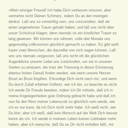
»Mein einziger Freund! Ich habe Dich verlassen müssen; aber
vermehre nicht Deinen Schmerz, indem Du an den meinigen
denkst. Laß uns so vernünftig sein, uns vorzustellen, daß wir
einen angenehmen Traum gehabt haben, und laß uns nicht über
unser Schicksal klagen; denn niemals ist ein köstlicher Traum so
lang gewesen. Wir können uns rühmen, volle drei Monate uns
gegenseitig vollkommen glücklich gemacht zu haben. Es gibt wohl
kaum zwei Menschen, die dasselbe von sich sagen können. Laß
uns uns niemals vergessen; laß uns recht oft die glücklichen
Augenblicke unserer Liebe uns zurückrufen, um sie in unseren
Seelen zu erneuern, die trotz der Trennung in dieser Erinnerung
ebenso hohen Genuß finden werden, wie wenn unsere Herzen
Brust an Brust klopften. Erkundige Dich nicht nach mir; und wenn
Du durch Zufall erfahren Solltest, wer ich bin, so beachte es nicht.
Ich werde Dir Freude bereiten, indem ich Dir mitteile, daß ich in
meine Angelegenheiten gute Ordnung gebracht habe und daß ich
nun für den Rest meiner Lebenszeit so glücklich sein werde, wie
ich es nur kann, da ich Dich nicht mehr habe. Ich weiß nicht, wer
Du bist; aber ich weiß, daß kein Mensch auf der Welt Dich besser
kennt als ich. Ich werde in meinem Leben keinen Liebhaber mehr
haben, aber ich wünsche, daß Du es Dir nicht einfallen läßt, mir