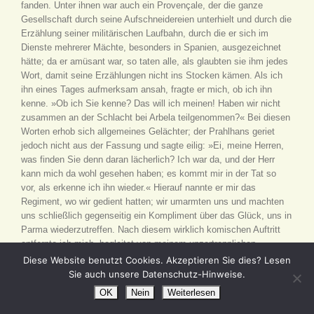
fanden. Unter ihnen war auch ein Provençale, der die ganze
Gesellschaft durch seine Aufschneidereien unterhielt und durch die
Erzählung seiner militärischen Laufbahn, durch die er sich im
Dienste mehrerer Mächte, besonders in Spanien, ausgezeichnet
hätte; da er amüsant war, so taten alle, als glaubten sie ihm jedes
Wort, damit seine Erzählungen nicht ins Stocken kämen. Als ich
ihn eines Tages aufmerksam ansah, fragte er mich, ob ich ihn
kenne. »Ob ich Sie kenne? Das will ich meinen! Haben wir nicht
zusammen an der Schlacht bei Arbela teilgenommen?« Bei diesen
Worten erhob sich allgemeines Gelächter; der Prahlhans geriet
jedoch nicht aus der Fassung und sagte eilig: »Ei, meine Herren,
was finden Sie denn daran lächerlich? Ich war da, und der Herr
kann mich da wohl gesehen haben; es kommt mir in der Tat so
vor, als erkenne ich ihn wieder.« Hierauf nannte er mir das
Regiment, wo wir gedient hatten; wir umarmten uns und machten
uns schließlich gegenseitig ein Kompliment über das Glück, uns in
Parma wiederzutreffen. Nach diesem wirklich komischen Auftritt
entfernte ich mich, begleitet von meinem unzertrennlichen
Bekehrer. Am nächsten Tage saß ich noch mit meinem Freunde
Diese Website benutzt Cookies. Akzeptieren Sie dies? Lesen
bei Tisch, als der provençalische Prahlhans, den Hut auf dem
Sie auch unsere Datenschutz-Hinweise.
Kopf, in mein Zimmer trat und sagte: »Mein Herr von Arbela, ich
OK
Nein
Weiterlesen
habe Ihnen etwas Wichtiges zu sagen: beeilen Sie sich und folgen
Sie mir. Wenn Sie Angst haben, so nehmen Sie soviel Freunde