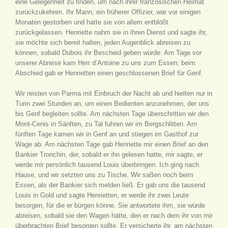
eine Gelegenheit zu finden, um nach ihrer französischen Heimat
zurückzukehren. Ihr Mann, ein früherer Offizier, war vor einigen
Monaten gestorben und hatte sie von allem entblößt
zurückgelassen. Henriette nahm sie in ihren Dienst und sagte ihr,
sie möchte sich bereit halten, jeden Augenblick abreisen zu
können, sobald Dubois ihr Bescheid geben würde. Am Tage vor
unserer Abreise kam Herr d’Antoine zu uns zum Essen; beim
Abschied gab er Henrietten einen geschlossenen Brief für Genf.
Wir reisten von Parma mit Einbruch der Nacht ab und hielten nur in
Turin zwei Stunden an, um einen Bedienten anzunehmen, der uns
bis Genf begleiten sollte. Am nächsten Tage überschritten wir den
Mont-Cenis in Sänften, zu Tal fuhren wir im Bergschlitten. Am
fünften Tage kamen wir in Genf an und stiegen im Gasthof zur
Wage ab. Am nächsten Tage gab Henriette mir einen Brief an den
Bankier Tronchin, der, sobald er ihn gelesen hatte, mir sagte, er
werde mir persönlich tausend Louis überbringen. Ich ging nach
Hause, und wir setzten uns zu Tische. Wir saßen noch beim
Essen, als der Bankier sich melden ließ. Er gab uns die tausend
Louis in Gold und sagte Henrietten, er werde ihr zwei Leute
besorgen, für die er bürgen könne. Sie antwortete ihm, sie würde
abreisen, sobald sie den Wagen hätte, den er nach dem ihr von mir
überbrachten Brief besorgen sollte. Er versicherte ihr, am nächsten