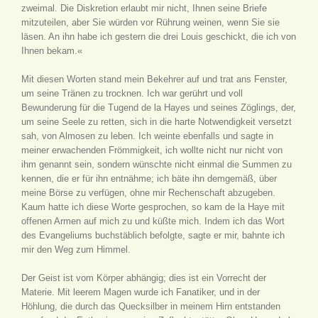
zweimal. Die Diskretion erlaubt mir nicht, Ihnen seine Briefe
mitzuteilen, aber Sie würden vor Rührung weinen, wenn Sie sie
läsen. An ihn habe ich gestern die drei Louis geschickt, die ich von
Ihnen bekam.«
Mit diesen Worten stand mein Bekehrer auf und trat ans Fenster,
um seine Tränen zu trocknen. Ich war gerührt und voll
Bewunderung für die Tugend de la Hayes und seines Zöglings, der,
um seine Seele zu retten, sich in die harte Notwendigkeit versetzt
sah, von Almosen zu leben. Ich weinte ebenfalls und sagte in
meiner erwachenden Frömmigkeit, ich wollte nicht nur nicht von
ihm genannt sein, sondern wünschte nicht einmal die Summen zu
kennen, die er für ihn entnähme; ich bäte ihn demgemäß, über
meine Börse zu verfügen, ohne mir Rechenschaft abzugeben.
Kaum hatte ich diese Worte gesprochen, so kam de la Haye mit
offenen Armen auf mich zu und küßte mich. Indem ich das Wort
des Evangeliums buchstäblich befolgte, sagte er mir, bahnte ich
mir den Weg zum Himmel.
Der Geist ist vom Körper abhängig; dies ist ein Vorrecht der
Materie. Mit leerem Magen wurde ich Fanatiker, und in der
Höhlung, die durch das Quecksilber in meinem Hirn entstanden