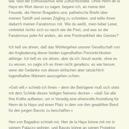
war, fand der Enthusiasmus eine Zufluchtsstätte. Ohne Herrn de la
Haye ein Wort davon zu sagen, begann ich, an meine drei
Freunde, die Herren Bragadino usw. pathetische Briefe über
meinen Tartüff und seinen Zögling zu schreiben, und teilte ihnen
dadurch meinen Fanatismus mit. Wie du weißt, mein lieber Leser,
verbreitet nichts sich so rasch wie die Pest, und was ist der
Fanatismus jeder Art anders, als eine Pestkrankheit des Geistes?
Ich ließ sie ahnen, daß das Wohlergehen unserer Gesellschaft von
der Angliederung dieser beiden tugendhaften Persönlichkeiten
abhinge. Ich ließ es sie ahnen, aber da ich Jesuit wurde, ohne es
zu wissen, so sagte ich es ihnen nicht geradezu: es war besser,
wenn der Gedanke von diesen einfachen aber tatsächlich
tugendhaften Männern auszugehen schien.
»Gott will,« schrieb ich ihnen – denn die Betrügerei muß sich stets
mit dem Schilde dieses heiligen Namens decken – »daß Sie alle
Ihre Kräfte aufbieten, um in Venedig eine ehrenvolle Anstellung für
Herrn de la Haye und einen Platz in dem von ihm gewählten Beruf
für den jungen Bavois zu beschaffen.«
Herr von Bagadino schrieb mir, Herr de la Haye könne mit mir in
seinem Palazzo wohnen, und Bavois könne an seinen Protektor,