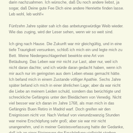
darin nachzuahmen. Ich wünsche, daß Du noch andere liebst, ja
sogar, daß Deine gute Fee Dich eine andere Henriette finden lasse.
Leb wohl, leb wohl!«
Fünfzehn Jahre später sah ich das anbetungswürdige Weib wieder.
Wie das zuging, wird der Leser sehen, wenn wir so weit sind.
Ich ging nach Hause. Die Zukunft war mir gleichgültig, und in eine
tiefe Traurigkeit versunken, schloß ich mich ein und legte mich zu
Bett. Meine Niedergeschlagenheit bewirkte eine Art von
Betäubung. Das Leben war mir nicht zur Last, aber nur, weil ich
nicht daran dachte; und ich würde daran gedacht haben, wenn ich
mir auch nur im geringsten aus dem Leben etwas gemacht hätte.
Ich befand mich in einem Zustande völliger Apathie. Sechs Jahre
später befand ich mich in einer ähnlichen Lage; aber da war nicht
die Liebe an meinem Leiden schuld, sondern das berüchtigte und
schreckliche Gefängnis unter den Bleidächern von Venedig. Nicht
viel besser war ich daran im Jahre 1768, als man mich in das
Gefängnis Buen Retiro in Madrid warf. Doch greifen wir den
Ereignissen nicht vor. Nach Verlauf von vierundzwanzig Stunden
war meine Erschöpfung sehr groß; aber sie war mir nicht
unangenehm, und in meiner Geistesverfassung hatte der Gedanke,
daß ich an einer Steigerung der Erschöpfung vielleicht sterben