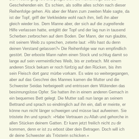
Geschehenden ein. Es schien, als sollte alles schön nach dieser
Reihenfolge gehen. Als aber der Mann zum zweiten Male sagte, da
ist der Topf, griff der Verkleidete wohl nach ihm, ließ ihn aber
gleich wieder los. Dem Manne aber, der sich auf die zugreifende
Hilfe verlassen hatte, entglitt der Topf und der lag nun in tausend
Scherben zerbrochen auf dem Boden. Der Mann, der nun glaubte,
mit seinem Weib zu sprechen, zeterte laut: »Wo hast du denn
deinen Verstand gelassen?« Die Reihenfolge war nun empfindlich
gestört. Der erboste Mann nahm einen Stock und schlug damit so
lange auf sein vermeintliches Weib, bis er zerbrach. Mit einem
anderen Stock bekam er noch fünfzig auf den Rücken, bis ihm
sein Fleisch dort ganz mürbe vorkam. Es wäre so weitergegangen,
aber auf das Geschrei des Mannes kamen die Mutter und die
Schwester Seidas herbeigeeilt und entrissen dem Wütenden das
besinnungslose Opfer. Sie hatten ihn in einem anderen Gemach in
ein bequemes Bett gelegt. Die Mutter saß nun lange an seinem
Bettrand und sprach so eindringlich auf ihn ein, daß er meinte, er
könne nun nicht länger schweigen und müsse laut aufweinen. Sie
tröstete ihn und sprach: »Habe Vertrauen zu Allah und gehorche in
allen Stücken deinem Gatten. Er kann jetzt freilich nicht zu dir
kommen, denn er ist zu erbost über dein Betragen. Doch will ich
dir deine Schwester als Trösterin schicken.«