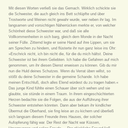
Mit diesen Worten verließ sie das Gemach. Wirklich schickte sie
die Schwester, die auch gleich ins Bett schlüpfte und über
Trostworte und Weinen nicht gewahr wurde, wer neben ihr lag. Im
langsamen und vorsichtigen Näherrücken merkte er, von welcher
Schönheit diese Schwester war, und daß sie alle
Vollkommenheiten in sich barg, gleich dem Monde in der Nacht
seiner Fülle. Zitternd legte er seine Hand auf ihre Lippen, um sie
am Sprechen zu hindern, und flüsterte ihr nun ganz leise ins Ohr:
»Erschrick nicht, ich bin nicht die, für die du mich hältst. Deine
Schwester ist bei ihrem Geliebten. Ich habe die Gefahren auf mich
genommen, um ihr diesen Dienst erweisen zu können. Gib du mir
nun die Huld deines Schutzes. Wenn du Verrat üben willst, so
stößt du deine Schwester in die gemeine Schande. Ich habe
meinen Entschluß, doch alles Elend würdest du zu tragen haben.«
Das junge Kind fühlte einen Schauer über sich wehen und sie
glaubte, sie stünde in einem Traum. In ihrem eingeschüchterten
Herzen bedachte sie die Folgen, die aus der Aufführung ihrer
Schwester entstehen könnten. Dann aber bekam ihr kindlicher
Übermut die Oberhand, sie fing leise an zu kichern und überließ
sich langsam diesem Freunde ihres Hauses, der solcher
Aufopferung fähig war. Der Rest der Nacht war Küssen,