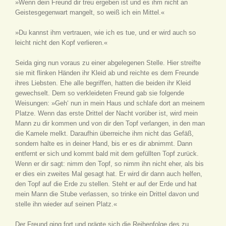
»Wenn dein Freund dir treu ergeben ist und es ihm nicht an
Geistesgegenwart mangelt, so weiß ich ein Mittel.«
»Du kannst ihm vertrauen, wie ich es tue, und er wird auch so
leicht nicht den Kopf verlieren.«
Seida ging nun voraus zu einer abgelegenen Stelle. Hier streifte
sie mit flinken Händen ihr Kleid ab und reichte es dem Freunde
ihres Liebsten. Ehe alle begriffen, hatten die beiden ihr Kleid
gewechselt. Dem so verkleideten Freund gab sie folgende
Weisungen: »Geh‘ nun in mein Haus und schlafe dort an meinem
Platze. Wenn das erste Drittel der Nacht vorüber ist, wird mein
Mann zu dir kommen und von dir den Topf verlangen, in den man
die Kamele melkt. Daraufhin überreiche ihm nicht das Gefäß,
sondern halte es in deiner Hand, bis er es dir abnimmt. Dann
entfernt er sich und kommt bald mit dem gefüllten Topf zurück.
Wenn er dir sagt: nimm den Topf, so nimm ihn nicht eher, als bis
er dies ein zweites Mal gesagt hat. Er wird dir dann auch helfen,
den Topf auf die Erde zu stellen. Steht er auf der Erde und hat
mein Mann die Stube verlassen, so trinke ein Drittel davon und
stelle ihn wieder auf seinen Platz.«
Der Freund ging fort und prägte sich die Reihenfolge des zu