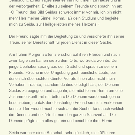
Sehnsucht. Eines Tages hielt es ihn nicht mehr zu Hause und in
der Verborgenheit. Er eilte zu seinem Freunde und sprach ihn an:
»O Freund, das Bild Seidas schwebt immer vor mir, ich bin nicht
mehr Herr meiner Sinne! Komm, laß dein Studium und begleite
mich zu Seida, zur Heißgeliebten meines Herzens!«
Der Freund sagte ihm die Begleitung zu und versicherte ihn seiner
Treue, seiner Bereitschaft für jeden Dienst in dieser Sache.
Am frühen Morgen saßen sie schon auf ihren Pferden und nach
zwei Tagreisen kamen sie zu dem Orte, wo Seida wohnte. Der
junge Liebhaber sprang aus dem Sattel und sprach zu seinem
Freunde: »Suche in der Umgebung gastfreundliche Leute, bei
denen ich übernachten könnte. Verrate ihnen aber nicht mein
Vorhaben. Trachte, nachdem du dies erledigt hast, der Dienerin
Seidas zu begegnen und sage ihr, sie möchte ihre Herrin um eine
Zusammenkunft mit mir bitten.« Die Dienerin wurde noch genau
beschrieben, so daß der diensteifrige Freund sie nicht verkennen
konnte. Der Freund machte sich auf die Suche, fand auch wirklich
die Dienerin und erklärte ihr nun den ganzen Sachverhalt. Die
Dienerin prägte sich alles gut ein und berichtete ihrer Herrin.
Seida war über diese Botschaft sehr glücklich, sie küßte ihre