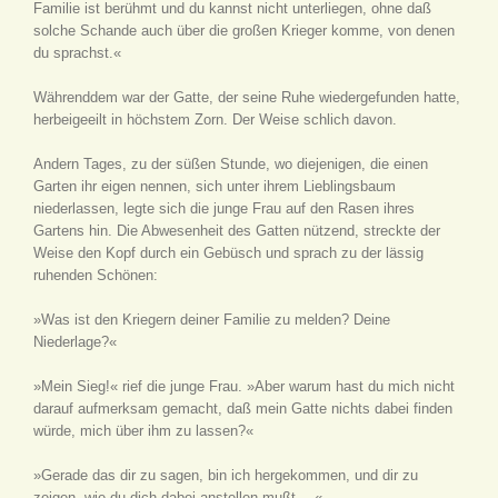
Familie ist berühmt und du kannst nicht unterliegen, ohne daß
solche Schande auch über die großen Krieger komme, von denen
du sprachst.«
Währenddem war der Gatte, der seine Ruhe wiedergefunden hatte,
herbeigeeilt in höchstem Zorn. Der Weise schlich davon.
Andern Tages, zu der süßen Stunde, wo diejenigen, die einen
Garten ihr eigen nennen, sich unter ihrem Lieblingsbaum
niederlassen, legte sich die junge Frau auf den Rasen ihres
Gartens hin. Die Abwesenheit des Gatten nützend, streckte der
Weise den Kopf durch ein Gebüsch und sprach zu der lässig
ruhenden Schönen:
»Was ist den Kriegern deiner Familie zu melden? Deine
Niederlage?«
»Mein Sieg!« rief die junge Frau. »Aber warum hast du mich nicht
darauf aufmerksam gemacht, daß mein Gatte nichts dabei finden
würde, mich über ihm zu lassen?«
»Gerade das dir zu sagen, bin ich hergekommen, und dir zu
zeigen, wie du dich dabei anstellen mußt …«