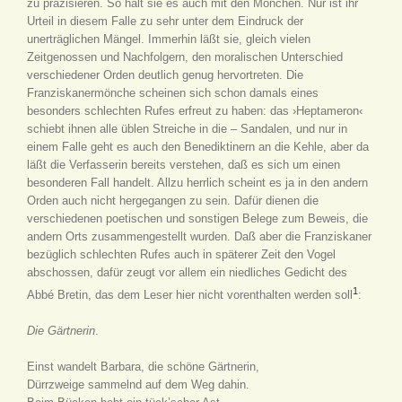
zu präzisieren. So hält sie es auch mit den Mönchen. Nur ist ihr
Urteil in diesem Falle zu sehr unter dem Eindruck der
unerträglichen Mängel. Immerhin läßt sie, gleich vielen
Zeitgenossen und Nachfolgern, den moralischen Unterschied
verschiedener Orden deutlich genug hervortreten. Die
Franziskanermönche scheinen sich schon damals eines
besonders schlechten Rufes erfreut zu haben: das ›Heptameron‹
schiebt ihnen alle üblen Streiche in die – Sandalen, und nur in
einem Falle geht es auch den Benediktinern an die Kehle, aber da
läßt die Verfasserin bereits verstehen, daß es sich um einen
besonderen Fall handelt. Allzu herrlich scheint es ja in den andern
Orden auch nicht hergegangen zu sein. Dafür dienen die
verschiedenen poetischen und sonstigen Belege zum Beweis, die
andern Orts zusammengestellt wurden. Daß aber die Franziskaner
bezüglich schlechten Rufes auch in späterer Zeit den Vogel
abschossen, dafür zeugt vor allem ein niedliches Gedicht des
1
Abbé Bretin, das dem Leser hier nicht vorenthalten werden soll
:
Die Gärtnerin
.
Einst wandelt Barbara, die schöne Gärtnerin,
Dürrzweige sammelnd auf dem Weg dahin.