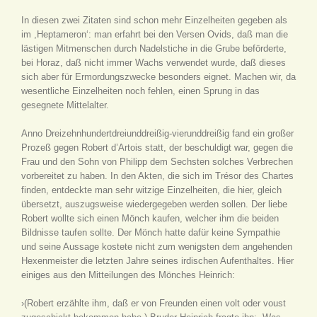
In diesen zwei Zitaten sind schon mehr Einzelheiten gegeben als
im ,Heptameron‘: man erfahrt bei den Versen Ovids, daß man die
lästigen Mitmenschen durch Nadelstiche in die Grube beförderte,
bei Horaz, daß nicht immer Wachs verwendet wurde, daß dieses
sich aber für Ermordungszwecke besonders eignet. Machen wir, da
wesentliche Einzelheiten noch fehlen, einen Sprung in das
gesegnete Mittelalter.
Anno Dreizehnhundertdreiunddreißig-vierunddreißig fand ein großer
Prozeß gegen Robert d’Artois statt, der beschuldigt war, gegen die
Frau und den Sohn von Philipp dem Sechsten solches Verbrechen
vorbereitet zu haben. In den Akten, die sich im Trésor des Chartes
finden, entdeckte man sehr witzige Einzelheiten, die hier, gleich
übersetzt, auszugsweise wiedergegeben werden sollen. Der liebe
Robert wollte sich einen Mönch kaufen, welcher ihm die beiden
Bildnisse taufen sollte. Der Mönch hatte dafür keine Sympathie
und seine Aussage kostete nicht zum wenigsten dem angehenden
Hexenmeister die letzten Jahre seines irdischen Aufenthaltes. Hier
einiges aus den Mitteilungen des Mönches Heinrich:
›(Robert erzählte ihm, daß er von Freunden einen volt oder voust