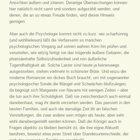
Ansichten äußern und zitieren. Derartige Überraschungen können
hier natürlich nicht samt und sonders aufgezählt werden, und
denen, die an so etwas Freude finden, wird dieser Hinweis
genügen.
Aber auch die Psychologie kommt nicht zu kurz: wie scharfsinnig
(und wohlbelesen) läßt die Verfasserin so manchen
psychologischen Vorgang auf seinen wahren Kern hin prüfen und
verurteilen, wie witzig fertigt sie das trügende äußere Gebaren, die
pharisäerhafte Selbstzufriedenheit und rein äußerliche
Tugendhaftigkeit ab. Solche Laster sind heute ja keineswegs
ausgestorben, stehen vielmehr in schönster Blüte. Und wozu der
moderne Romancier ein dickes Buch braucht, um mit sogenannter
psychologischer Sonde die Mängel und Schwächen bloßzulegen,
da begnügt sich Margarete von Navarra mit wenigen Zeilen – aber
die tun auch ihre Schuldigkeit. Daß sie zwischendurch auch einmal
danebenhaut, mag ihr darob verziehen werden. Das passiert in den
besten Familien, und auch die damalige Zeit litt an falschen
Vorstellungen, die zwar andere sein mögen als heute, aber sehr
wohl danebengestellt werden können. Daß die Königin auch in
Fragen objektiv zu bleiben bemüht ist, die ihre eigne Abkunft
berühren, beweist etwa jener Streit über Standesunterschiede, der