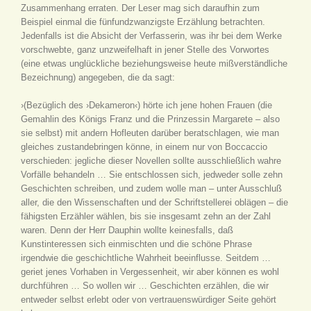
Zusammenhang erraten. Der Leser mag sich daraufhin zum
Beispiel einmal die fünfundzwanzigste Erzählung betrachten.
Jedenfalls ist die Absicht der Verfasserin, was ihr bei dem Werke
vorschwebte, ganz unzweifelhaft in jener Stelle des Vorwortes
(eine etwas unglückliche beziehungsweise heute mißverständliche
Bezeichnung) angegeben, die da sagt:
›(Bezüglich des ›Dekameron‹) hörte ich jene hohen Frauen (die
Gemahlin des Königs Franz und die Prinzessin Margarete – also
sie selbst) mit andern Hofleuten darüber beratschlagen, wie man
gleiches zustandebringen könne, in einem nur von Boccaccio
verschieden: jegliche dieser Novellen sollte ausschließlich wahre
Vorfälle behandeln … Sie entschlossen sich, jedweder solle zehn
Geschichten schreiben, und zudem wolle man – unter Ausschluß
aller, die den Wissenschaften und der Schriftstellerei oblägen – die
fähigsten Erzähler wählen, bis sie insgesamt zehn an der Zahl
waren. Denn der Herr Dauphin wollte keinesfalls, daß
Kunstinteressen sich einmischten und die schöne Phrase
irgendwie die geschichtliche Wahrheit beeinflusse. Seitdem …
geriet jenes Vorhaben in Vergessenheit, wir aber können es wohl
durchführen … So wollen wir … Geschichten erzählen, die wir
entweder selbst erlebt oder von vertrauenswürdiger Seite gehört