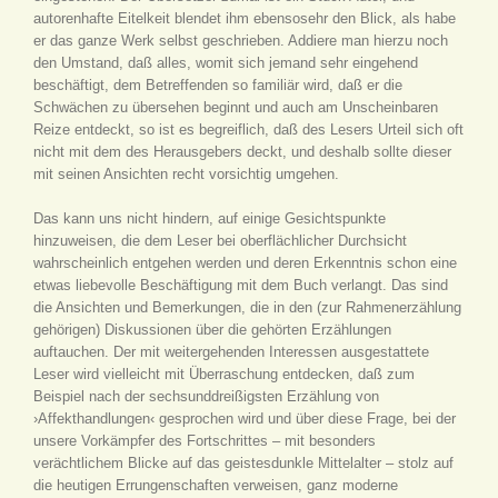
autorenhafte Eitelkeit blendet ihm ebensosehr den Blick, als habe
er das ganze Werk selbst geschrieben. Addiere man hierzu noch
den Umstand, daß alles, womit sich jemand sehr eingehend
beschäftigt, dem Betreffenden so familiär wird, daß er die
Schwächen zu übersehen beginnt und auch am Unscheinbaren
Reize entdeckt, so ist es begreiflich, daß des Lesers Urteil sich oft
nicht mit dem des Herausgebers deckt, und deshalb sollte dieser
mit seinen Ansichten recht vorsichtig umgehen.
Das kann uns nicht hindern, auf einige Gesichtspunkte
hinzuweisen, die dem Leser bei oberflächlicher Durchsicht
wahrscheinlich entgehen werden und deren Erkenntnis schon eine
etwas liebevolle Beschäftigung mit dem Buch verlangt. Das sind
die Ansichten und Bemerkungen, die in den (zur Rahmenerzählung
gehörigen) Diskussionen über die gehörten Erzählungen
auftauchen. Der mit weitergehenden Interessen ausgestattete
Leser wird vielleicht mit Überraschung entdecken, daß zum
Beispiel nach der sechsunddreißigsten Erzählung von
›Affekthandlungen‹ gesprochen wird und über diese Frage, bei der
unsere Vorkämpfer des Fortschrittes – mit besonders
verächtlichem Blicke auf das geistesdunkle Mittelalter – stolz auf
die heutigen Errungenschaften verweisen, ganz moderne