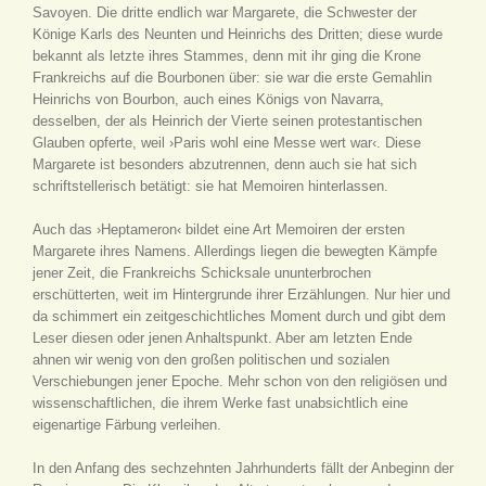
Savoyen. Die dritte endlich war Margarete, die Schwester der
Könige Karls des Neunten und Heinrichs des Dritten; diese wurde
bekannt als letzte ihres Stammes, denn mit ihr ging die Krone
Frankreichs auf die Bourbonen über: sie war die erste Gemahlin
Heinrichs von Bourbon, auch eines Königs von Navarra,
desselben, der als Heinrich der Vierte seinen protestantischen
Glauben opferte, weil ›Paris wohl eine Messe wert war‹. Diese
Margarete ist besonders abzutrennen, denn auch sie hat sich
schriftstellerisch betätigt: sie hat Memoiren hinterlassen.
Auch das ›Heptameron‹ bildet eine Art Memoiren der ersten
Margarete ihres Namens. Allerdings liegen die bewegten Kämpfe
jener Zeit, die Frankreichs Schicksale ununterbrochen
erschütterten, weit im Hintergrunde ihrer Erzählungen. Nur hier und
da schimmert ein zeitgeschichtliches Moment durch und gibt dem
Leser diesen oder jenen Anhaltspunkt. Aber am letzten Ende
ahnen wir wenig von den großen politischen und sozialen
Verschiebungen jener Epoche. Mehr schon von den religiösen und
wissenschaftlichen, die ihrem Werke fast unabsichtlich eine
eigenartige Färbung verleihen.
In den Anfang des sechzehnten Jahrhunderts fällt der Anbeginn der