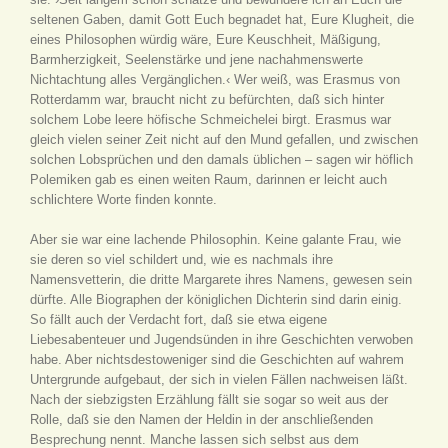
seltenen Gaben, damit Gott Euch begnadet hat, Eure Klugheit, die
eines Philosophen würdig wäre, Eure Keuschheit, Mäßigung,
Barmherzigkeit, Seelenstärke und jene nachahmenswerte
Nichtachtung alles Vergänglichen.‹ Wer weiß, was Erasmus von
Rotterdamm war, braucht nicht zu befürchten, daß sich hinter
solchem Lobe leere höfische Schmeichelei birgt. Erasmus war
gleich vielen seiner Zeit nicht auf den Mund gefallen, und zwischen
solchen Lobsprüchen und den damals üblichen – sagen wir höflich
Polemiken gab es einen weiten Raum, darinnen er leicht auch
schlichtere Worte finden konnte.
Aber sie war eine lachende Philosophin. Keine galante Frau, wie
sie deren so viel schildert und, wie es nachmals ihre
Namensvetterin, die dritte Margarete ihres Namens, gewesen sein
dürfte. Alle Biographen der königlichen Dichterin sind darin einig.
So fällt auch der Verdacht fort, daß sie etwa eigene
Liebesabenteuer und Jugendsünden in ihre Geschichten verwoben
habe. Aber nichtsdestoweniger sind die Geschichten auf wahrem
Untergrunde aufgebaut, der sich in vielen Fällen nachweisen läßt.
Nach der siebzigsten Erzählung fällt sie sogar so weit aus der
Rolle, daß sie den Namen der Heldin in der anschließenden
Besprechung nennt. Manche lassen sich selbst aus dem