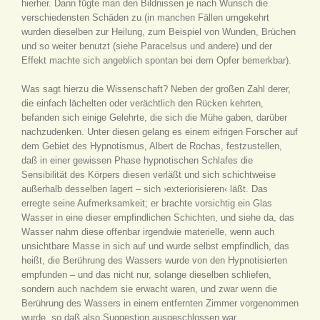
hierher. Dann fügte man den Bildnissen je nach Wunsch die
verschiedensten Schäden zu (in manchen Fällen umgekehrt
wurden dieselben zur Heilung, zum Beispiel von Wunden, Brüchen
und so weiter benutzt (siehe Paracelsus und andere) und der
Effekt machte sich angeblich spontan bei dem Opfer bemerkbar).
Was sagt hierzu die Wissenschaft? Neben der großen Zahl derer,
die einfach lächelten oder verächtlich den Rücken kehrten,
befanden sich einige Gelehrte, die sich die Mühe gaben, darüber
nachzudenken. Unter diesen gelang es einem eifrigen Forscher auf
dem Gebiet des Hypnotismus, Albert de Rochas, festzustellen,
daß in einer gewissen Phase hypnotischen Schlafes die
Sensibilität des Körpers diesen verläßt und sich schichtweise
außerhalb desselben lagert – sich ›exteriorisieren‹ läßt. Das
erregte seine Aufmerksamkeit; er brachte vorsichtig ein Glas
Wasser in eine dieser empfindlichen Schichten, und siehe da, das
Wasser nahm diese offenbar irgendwie materielle, wenn auch
unsichtbare Masse in sich auf und wurde selbst empfindlich, das
heißt, die Berührung des Wassers wurde von den Hypnotisierten
empfunden – und das nicht nur, solange dieselben schliefen,
sondern auch nachdem sie erwacht waren, und zwar wenn die
Berührung des Wassers in einem entfernten Zimmer vorgenommen
wurde, so daß also Suggestion ausgeschlossen war.