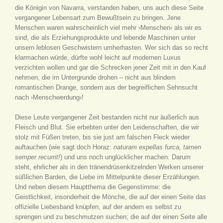
die Königin von Navarra, verstanden haben, uns auch diese Seite
vergangener Lebensart zum Bewußtsein zu bringen. Jene
Menschen waren wahrscheinlich viel mehr ›Menschen‹ als wir es
sind, die als Erziehungsprodukte und lebende Maschinen unter
unsern leblosen Geschwistern umherhasten. Wer sich das so recht
klarmachen würde, dürfte wohl leicht auf modernen Luxus
verzichten wollen und gar die Schrecken jener Zeit mit in den Kauf
nehmen, die im Untergrunde drohen – nicht aus blindem
romantischen Drange, sondern aus der begreiflichen Sehnsucht
nach ›Menschwerdung‹!
Diese Leute vergangener Zeit bestanden nicht nur äußerlich aus
Fleisch und Blut. Sie erbebten unter den Leidenschaften, die wir
stolz mit Füßen treten, bis sie just am falschen Fleck wieder
auftauchen (wie sagt doch Horaz:
naturam expellas furca, tamen
semper recurrit!
) und uns noch unglücklicher machen. Darum
steht, ehrlicher als in den tränendrüsenkitzelnden Werken unserer
süßlichen Barden, die Liebe im Mittelpunkte dieser Erzählungen.
Und neben diesem Hauptthema die Gegenstimme: die
Geistlichkeit, insonderheit die Mönche, die auf der einen Seite das
offizielle Liebesband knüpfen, auf der andern es selbst zu
sprengen und zu beschmutzen suchen; die auf der einen Seite alle