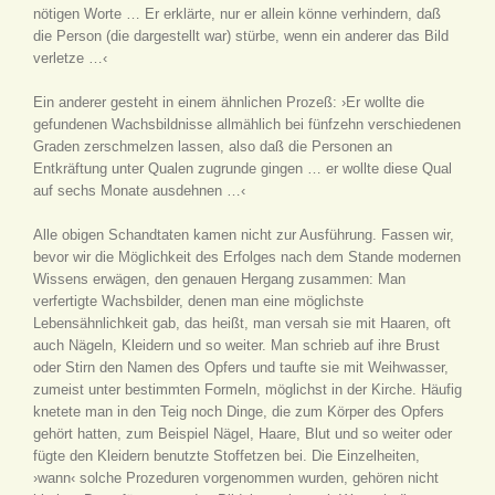
nötigen Worte … Er erklärte, nur er allein könne verhindern, daß
die Person (die dargestellt war) stürbe, wenn ein anderer das Bild
verletze …‹
Ein anderer gesteht in einem ähnlichen Prozeß: ›Er wollte die
gefundenen Wachsbildnisse allmählich bei fünfzehn verschiedenen
Graden zerschmelzen lassen, also daß die Personen an
Entkräftung unter Qualen zugrunde gingen … er wollte diese Qual
auf sechs Monate ausdehnen …‹
Alle obigen Schandtaten kamen nicht zur Ausführung. Fassen wir,
bevor wir die Möglichkeit des Erfolges nach dem Stande modernen
Wissens erwägen, den genauen Hergang zusammen: Man
verfertigte Wachsbilder, denen man eine möglichste
Lebensähnlichkeit gab, das heißt, man versah sie mit Haaren, oft
auch Nägeln, Kleidern und so weiter. Man schrieb auf ihre Brust
oder Stirn den Namen des Opfers und taufte sie mit Weihwasser,
zumeist unter bestimmten Formeln, möglichst in der Kirche. Häufig
knetete man in den Teig noch Dinge, die zum Körper des Opfers
gehört hatten, zum Beispiel Nägel, Haare, Blut und so weiter oder
fügte den Kleidern benutzte Stoffetzen bei. Die Einzelheiten,
›wann‹ solche Prozeduren vorgenommen wurden, gehören nicht