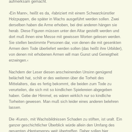
aufmerksam gemacht.
›Ein Mann‹, heißt es da, ›fabriziert mit einem Schwarzkünstler
Holzpuppen, die später in Wachs ausgeführt werden sollen. Zwei
derselben haben die Arme erhoben, bei drei anderen hängen sie
herab. Diese Figuren müssen unter den Altar gestellt werden und
dort muß ihnen eine Messe mit gewissen Worten gelesen werden.
Sie stellen bestimmte Personen dar, von denen die mit gesenkten
Armen dem Tode überliefert werden sollen (das heißt ihre Urbilder),
von denen mit erhobenen Armen will man Gunst und Geneigtheit
erzwingen.‹
Nachdem der Leser diesen anscheinenden Unsinn genügend
belächelt hat, schilt er des weiteren über die Torheit des
Mittelalters, das es fertig bekommt, die beiden zum Tode zu
verurteilen, die sich mit so kindlichen Spielereien abgegeben
haben. Gebe der Himmel, es wären wirklich nur so kindliche
Torheiten gewesen. Man muß sich leider eines anderen belehren
lassen.
Die ›Kunst‹, mit Wachsbildnissen Schaden zu stiften, ist uralt. Ein
ganzer geschichtlicher Überblick würde allein den Umfang des
gesamten ›Heptameron‹ weit übertreffen. Daher sollen hier