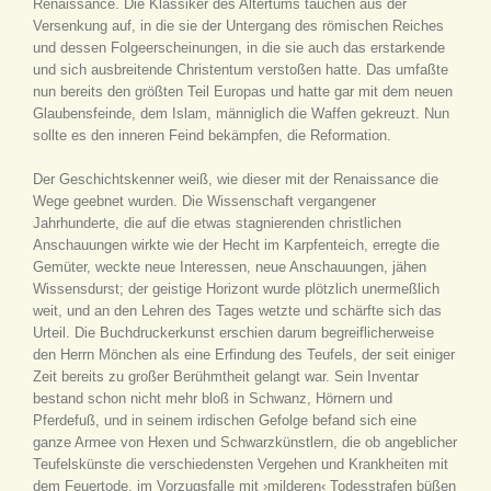
Renaissance. Die Klassiker des Altertums tauchen aus der
Versenkung auf, in die sie der Untergang des römischen Reiches
und dessen Folgeerscheinungen, in die sie auch das erstarkende
und sich ausbreitende Christentum verstoßen hatte. Das umfaßte
nun bereits den größten Teil Europas und hatte gar mit dem neuen
Glaubensfeinde, dem Islam, männiglich die Waffen gekreuzt. Nun
sollte es den inneren Feind bekämpfen, die Reformation.
Der Geschichtskenner weiß, wie dieser mit der Renaissance die
Wege geebnet wurden. Die Wissenschaft vergangener
Jahrhunderte, die auf die etwas stagnierenden christlichen
Anschauungen wirkte wie der Hecht im Karpfenteich, erregte die
Gemüter, weckte neue Interessen, neue Anschauungen, jähen
Wissensdurst; der geistige Horizont wurde plötzlich unermeßlich
weit, und an den Lehren des Tages wetzte und schärfte sich das
Urteil. Die Buchdruckerkunst erschien darum begreiflicherweise
den Herrn Mönchen als eine Erfindung des Teufels, der seit einiger
Zeit bereits zu großer Berühmtheit gelangt war. Sein Inventar
bestand schon nicht mehr bloß in Schwanz, Hörnern und
Pferdefuß, und in seinem irdischen Gefolge befand sich eine
ganze Armee von Hexen und Schwarzkünstlern, die ob angeblicher
Teufelskünste die verschiedensten Vergehen und Krankheiten mit
dem Feuertode, im Vorzugsfalle mit ›milderen‹ Todesstrafen büßen