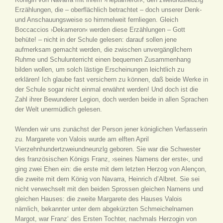
Erzählungen, die – oberflächlich betrachtet – doch unserer Denk-
und Anschauungsweise so himmelweit fernliegen. Gleich
Boccaccios ›Dekameron‹ werden diese Erzählungen – Gott
behüte! – nicht in der Schule gelesen: darauf sollen jene
aufmerksam gemacht werden, die zwischen unvergängllchem
Ruhme und Schulunterricht einen bequemen Zusammenhang
bilden wollen, um solch lästige Erscheinungen leichtlich zu
erklären! Ich glaube fast versichern zu können, daß beide Werke in
der Schule sogar nicht einmal erwähnt werden! Und doch ist die
Zahl ihrer Bewunderer Legion, doch werden beide in allen Sprachen
der Welt unermüdlich gelesen.
Wenden wir uns zunächst der Person jener königlichen Verfasserin
zu. Margarete von Valois wurde am elften April
Vierzehnhundertzweiundneunzlg geboren. Sie war die Schwester
des französischen Königs Franz, ›seines Namens der erste‹, und
ging zwei Ehen ein: die erste mit dem letzten Herzog von Alençon,
die zweite mit dem König von Navarra, Heinrich d’Albret. Sie sei
nicht verwechselt mit den beiden Sprossen gleichen Namens und
gleichen Hauses: die zweite Margarete des Hauses Valois
nämlich, bekannter unter dem abgekürzten Schmeichelnamen
Margot, war Franz‘ des Ersten Tochter, nachmals Herzogin von