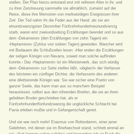
stellen. Der Plan hierzu entstand erst mit reiferem Alter in ihr, und
zu ihrer Zerstreuung sammelte sie allmählich, zumeist auf der
Reise, diese ihre Memoiren von merkwürdigen Ereignissen ihrer
Zeit. Der Tod nahm ihr die Feder aus der Hand: als sie am
einundzwanzigsten Dezember Fünfzehnhundertneunundvierzig
starb, waren erst zweiundsiebzig Erzählungen beendet und so aus
dem ›Dekameron‹ (den Erzählungen von zehn Tagen) ein
›Heptameron‹ (Zyklus von sieben Tagen) geworden. Mancher wird
mit Bedauern die Schlußzeilen lesen: ›Hier enden die Erzählungen
der seligen Königin von Navarra, soweit man solche auffinden
konnte.‹ Das ›Heptameron‹ ist ein Meisterwerk, das sich würdig
dem ›Dekameron‹ zur Seite stellen läßt, ›obgleich‹ der Verfasser
des letzteren ein zünftiger Dichter, die Verfasserin des anderen
eine dilettierende Königin war. Sie war sicher eine Poetin von
ganzer Seele, das kann man aus so manchem Beispiel
herauslesen, selbst aus den rührenden Briefen, die sie an ihren
geliebten Bruder geschrieben hat, als er
Fünfzehnhundertfünfundzwanzig die unglückliche Schlacht bei
Pavia erleben mußte und in Gefangenschaft geriet.
Und sie war noch mehr! Erasmus von Rotterdamm, einer jener
Gelehrten, mit denen sie im Briefwechsel stand, schrieb einmal an
sie: ›Seit langem schon schätze und bewundere ich an Euch die