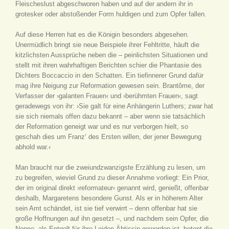
Fleischeslust abgeschworen haben und auf der andern ihr in
grotesker oder abstoßender Form huldigen und zum Opfer fallen.
Auf diese Herren hat es die Königin besonders abgesehen.
Unermüdlich bringt sie neue Beispiele ihrer Fehltritte, häuft die
kitzlichsten Aussprüche neben die – peinlichsten Situationen und
stellt mit ihren wahrhaftigen Berichten schier die Phantasie des
Dichters Boccaccio in den Schatten. Ein tiefinnerer Grund dafür
mag ihre Neigung zur Reformation gewesen sein. Brantôme, der
Verfasser der ›galanten Frauen‹ und ›berühmten Frauen‹, sagt
geradewegs von ihr: ›Sie galt für eine Anhängerin Luthers; zwar hat
sie sich niemals offen dazu bekannt – aber wenn sie tatsächlich
der Reformation geneigt war und es nur verborgen hielt, so
geschah dies um Franz‘ des Ersten willen, der jener Bewegung
abhold war.‹
Man braucht nur die zweiundzwanzigste Erzählung zu lesen, um
zu begreifen, wieviel Grund zu dieser Annahme vorliegt: Ein Prior,
der im original direkt ›reformateur‹ genannt wird, genießt, offenbar
deshalb, Margaretens besondere Gunst. Als er in höherem Alter
sein Amt schändet, ist sie tief verwirrt – denn offenbar hat sie
große Hoffnungen auf ihn gesetzt –, und nachdem sein Opfer, die
Nonne, als Entgelt für ihre Leiden Äbtissin geworden ist, betont die