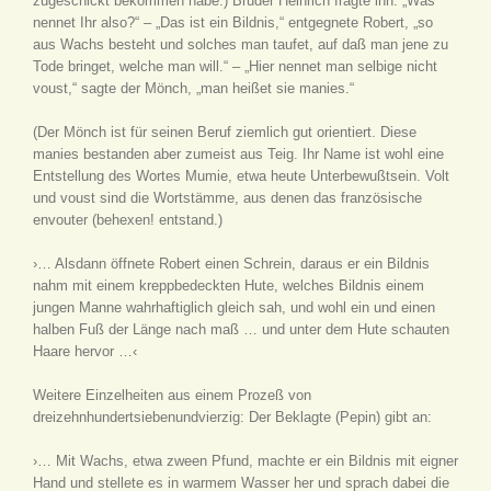
zugeschickt bekommen habe.) Bruder Heinrich fragte ihn: „Was
nennet Ihr also?“ – „Das ist ein Bildnis,“ entgegnete Robert, „so
aus Wachs besteht und solches man taufet, auf daß man jene zu
Tode bringet, welche man will.“ – „Hier nennet man selbige nicht
voust,“ sagte der Mönch, „man heißet sie manies.“
(Der Mönch ist für seinen Beruf ziemlich gut orientiert. Diese
manies bestanden aber zumeist aus Teig. Ihr Name ist wohl eine
Entstellung des Wortes Mumie, etwa heute Unterbewußtsein. Volt
und voust sind die Wortstämme, aus denen das französische
envouter (behexen! entstand.)
›… Alsdann öffnete Robert einen Schrein, daraus er ein Bildnis
nahm mit einem kreppbedeckten Hute, welches Bildnis einem
jungen Manne wahrhaftiglich gleich sah, und wohl ein und einen
halben Fuß der Länge nach maß … und unter dem Hute schauten
Haare hervor …‹
Weitere Einzelheiten aus einem Prozeß von
dreizehnhundertsiebenundvierzig: Der Beklagte (Pepin) gibt an:
›… Mit Wachs, etwa zween Pfund, machte er ein Bildnis mit eigner
Hand und stellete es in warmem Wasser her und sprach dabei die