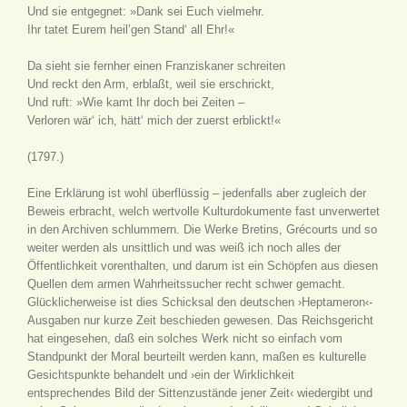
Und sie entgegnet: »Dank sei Euch vielmehr.
Ihr tatet Eurem heil’gen Stand‘ all Ehr!«
Da sieht sie fernher einen Franziskaner schreiten
Und reckt den Arm, erblaßt, weil sie erschrickt,
Und ruft: »Wie kamt Ihr doch bei Zeiten –
Verloren wär‘ ich, hätt‘ mich der zuerst erblickt!«
(1797.)
Eine Erklärung ist wohl überflüssig – jedenfalls aber zugleich der
Beweis erbracht, welch wertvolle Kulturdokumente fast unverwertet
in den Archiven schlummern. Die Werke Bretins, Grécourts und so
weiter werden als unsittlich und was weiß ich noch alles der
Öffentlichkeit vorenthalten, und darum ist ein Schöpfen aus diesen
Quellen dem armen Wahrheitssucher recht schwer gemacht.
Glücklicherweise ist dies Schicksal den deutschen ›Heptameron‹-
Ausgaben nur kurze Zeit beschieden gewesen. Das Reichsgericht
hat eingesehen, daß ein solches Werk nicht so einfach vom
Standpunkt der Moral beurteilt werden kann, maßen es kulturelle
Gesichtspunkte behandelt und ›ein der Wirklichkeit
entsprechendes Bild der Sittenzustände jener Zeit‹ wiedergibt und