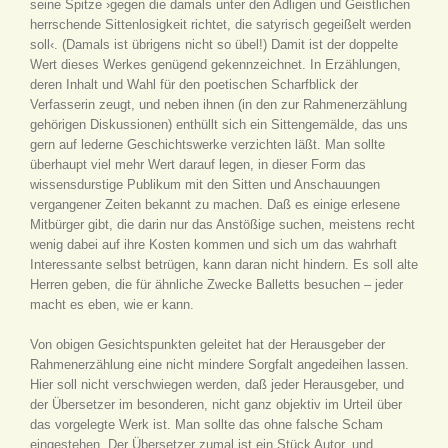
seine Spitze ›gegen die damals unter den Adligen und Geistlichen
herrschende Sittenlosigkeit richtet, die satyrisch gegeißelt werden
soll‹. (Damals ist übrigens nicht so übel!) Damit ist der doppelte
Wert dieses Werkes genügend gekennzeichnet. In Erzählungen,
deren Inhalt und Wahl für den poetischen Scharfblick der
Verfasserin zeugt, und neben ihnen (in den zur Rahmenerzählung
gehörigen Diskussionen) enthüllt sich ein Sittengemälde, das uns
gern auf lederne Geschichtswerke verzichten läßt. Man sollte
überhaupt viel mehr Wert darauf legen, in dieser Form das
wissensdurstige Publikum mit den Sitten und Anschauungen
vergangener Zeiten bekannt zu machen. Daß es einige erlesene
Mitbürger gibt, die darin nur das Anstößige suchen, meistens recht
wenig dabei auf ihre Kosten kommen und sich um das wahrhaft
Interessante selbst betrügen, kann daran nicht hindern. Es soll alte
Herren geben, die für ähnliche Zwecke Balletts besuchen – jeder
macht es eben, wie er kann.
Von obigen Gesichtspunkten geleitet hat der Herausgeber der
Rahmenerzählung eine nicht mindere Sorgfalt angedeihen lassen.
Hier soll nicht verschwiegen werden, daß jeder Herausgeber, und
der Übersetzer im besonderen, nicht ganz objektiv im Urteil über
das vorgelegte Werk ist. Man sollte das ohne falsche Scham
eingestehen. Der Übersetzer zumal ist ein Stück Autor, und