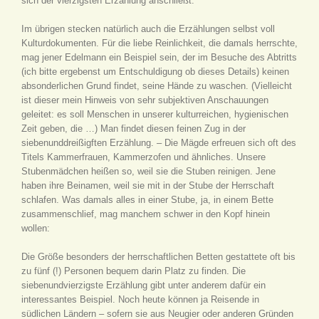
sich der vierzigsten Erzählung anschließt.
Im übrigen stecken natürlich auch die Erzählungen selbst voll
Kulturdokumenten. Für die liebe Reinlichkeit, die damals herrschte,
mag jener Edelmann ein Beispiel sein, der im Besuche des Abtritts
(ich bitte ergebenst um Entschuldigung ob dieses Details) keinen
absonderlichen Grund findet, seine Hände zu waschen. (Vielleicht
ist dieser mein Hinweis von sehr subjektiven Anschauungen
geleitet: es soll Menschen in unserer kulturreichen, hygienischen
Zeit geben, die …) Man findet diesen feinen Zug in der
siebenunddreißigften Erzählung. – Die Mägde erfreuen sich oft des
Titels Kammerfrauen, Kammerzofen und ähnliches. Unsere
Stubenmädchen heißen so, weil sie die Stuben reinigen. Jene
haben ihre Beinamen, weil sie mit in der Stube der Herrschaft
schlafen. Was damals alles in einer Stube, ja, in einem Bette
zusammenschlief, mag manchem schwer in den Kopf hinein
wollen:
Die Größe besonders der herrschaftlichen Betten gestattete oft bis
zu fünf (!) Personen bequem darin Platz zu finden. Die
siebenundvierzigste Erzählung gibt unter anderem dafür ein
interessantes Beispiel. Noch heute können ja Reisende in
südlichen Ländern – sofern sie aus Neugier oder anderen Gründen