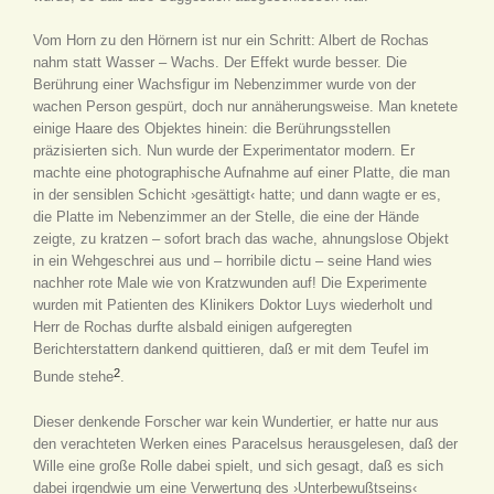
Vom Horn zu den Hörnern ist nur ein Schritt: Albert de Rochas
nahm statt Wasser – Wachs. Der Effekt wurde besser. Die
Berührung einer Wachsfigur im Nebenzimmer wurde von der
wachen Person gespürt, doch nur annäherungsweise. Man knetete
einige Haare des Objektes hinein: die Berührungsstellen
präzisierten sich. Nun wurde der Experimentator modern. Er
machte eine photographische Aufnahme auf einer Platte, die man
in der sensiblen Schicht ›gesättigt‹ hatte; und dann wagte er es,
die Platte im Nebenzimmer an der Stelle, die eine der Hände
zeigte, zu kratzen – sofort brach das wache, ahnungslose Objekt
in ein Wehgeschrei aus und – horribile dictu – seine Hand wies
nachher rote Male wie von Kratzwunden auf! Die Experimente
wurden mit Patienten des Klinikers Doktor Luys wiederholt und
Herr de Rochas durfte alsbald einigen aufgeregten
Berichterstattern dankend quittieren, daß er mit dem Teufel im
2
Bunde stehe
.
Dieser denkende Forscher war kein Wundertier, er hatte nur aus
den verachteten Werken eines Paracelsus herausgelesen, daß der
Wille eine große Rolle dabei spielt, und sich gesagt, daß es sich
dabei irgendwie um eine Verwertung des ›Unterbewußtseins‹