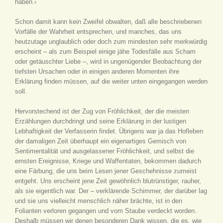
haben.‹
Schon damit kann kein Zweifel obwalten, daß alle beschriebenen
Vorfälle der Wahrheit entsprechen, und manches, das uns
heutzutage unglaublich oder doch zum mindesten sehr merkwürdig
erscheint – als zum Beispiel einige jähe Todesfälle aus Scham
oder getäuschter Liebe –, wird in ungenügender Beobachtung der
tiefsten Ursachen oder in einigen anderen Momenten ihre
Erklärung finden müssen, auf die weiter unten eingegangen werden
soll.
Hervorstechend ist der Zug von Fröhlichkeit, der die meisten
Erzählungen durchdringt und seine Erklärung in der lustigen
Lebhaftigkeit der Verfasserin findet. Übrigens war ja das Hofleben
der damaligen Zeit überhaupt ein eigenartiges Gemisch von
Sentimentalität und ausgelassener Fröhlichkeit, und selbst die
ernsten Ereignisse, Kriege und Waffentaten, bekommen dadurch
eine Färbung, die uns beim Lesen jener Geschehnisse zumeist
entgeht. Uns erscheint jene Zeit gewöhnlich blutrünstiger, rauher,
als sie eigentlich war. Der – verklärende Schimmer, der darüber lag
und sie uns vielleicht menschlich näher brächte, ist in den
Folianten verloren gegangen und vom Staube verdeckt worden.
Deshalb müssen wir denen besonderen Dank wissen, die es, wie