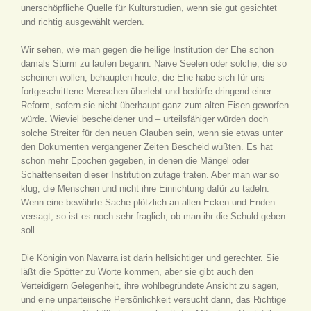
unerschöpfliche Quelle für Kulturstudien, wenn sie gut gesichtet
und richtig ausgewählt werden.
Wir sehen, wie man gegen die heilige Institution der Ehe schon
damals Sturm zu laufen begann. Naive Seelen oder solche, die so
scheinen wollen, behaupten heute, die Ehe habe sich für uns
fortgeschrittene Menschen überlebt und bedürfe dringend einer
Reform, sofern sie nicht überhaupt ganz zum alten Eisen geworfen
würde. Wieviel bescheidener und – urteilsfähiger würden doch
solche Streiter für den neuen Glauben sein, wenn sie etwas unter
den Dokumenten vergangener Zeiten Bescheid wüßten. Es hat
schon mehr Epochen gegeben, in denen die Mängel oder
Schattenseiten dieser Institution zutage traten. Aber man war so
klug, die Menschen und nicht ihre Einrichtung dafür zu tadeln.
Wenn eine bewährte Sache plötzlich an allen Ecken und Enden
versagt, so ist es noch sehr fraglich, ob man ihr die Schuld geben
soll.
Die Königin von Navarra ist darin hellsichtiger und gerechter. Sie
läßt die Spötter zu Worte kommen, aber sie gibt auch den
Verteidigern Gelegenheit, ihre wohlbegründete Ansicht zu sagen,
und eine unparteiische Persönlichkeit versucht dann, das Richtige