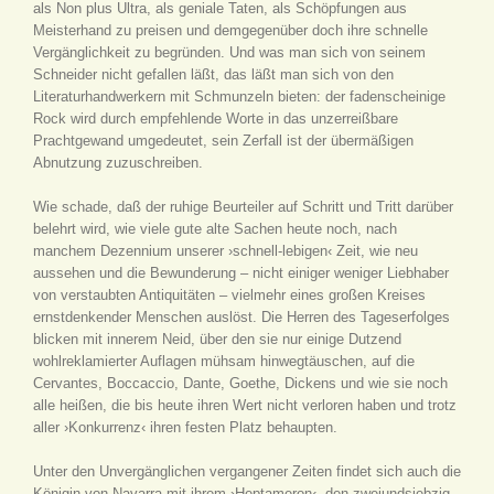
als Non plus Ultra, als geniale Taten, als Schöpfungen aus
Meisterhand zu preisen und demgegenüber doch ihre schnelle
Vergänglichkeit zu begründen. Und was man sich von seinem
Schneider nicht gefallen läßt, das läßt man sich von den
Literaturhandwerkern mit Schmunzeln bieten: der fadenscheinige
Rock wird durch empfehlende Worte in das unzerreißbare
Prachtgewand umgedeutet, sein Zerfall ist der übermäßigen
Abnutzung zuzuschreiben.
Wie schade, daß der ruhige Beurteiler auf Schritt und Tritt darüber
belehrt wird, wie viele gute alte Sachen heute noch, nach
manchem Dezennium unserer ›schnell-lebigen‹ Zeit, wie neu
aussehen und die Bewunderung – nicht einiger weniger Liebhaber
von verstaubten Antiquitäten – vielmehr eines großen Kreises
ernstdenkender Menschen auslöst. Die Herren des Tageserfolges
blicken mit innerem Neid, über den sie nur einige Dutzend
wohlreklamierter Auflagen mühsam hinwegtäuschen, auf die
Cervantes, Boccaccio, Dante, Goethe, Dickens und wie sie noch
alle heißen, die bis heute ihren Wert nicht verloren haben und trotz
aller ›Konkurrenz‹ ihren festen Platz behaupten.
Unter den Unvergänglichen vergangener Zeiten findet sich auch die
Königin von Navarra mit ihrem ›Heptameron‹, den zweiundsiebzig