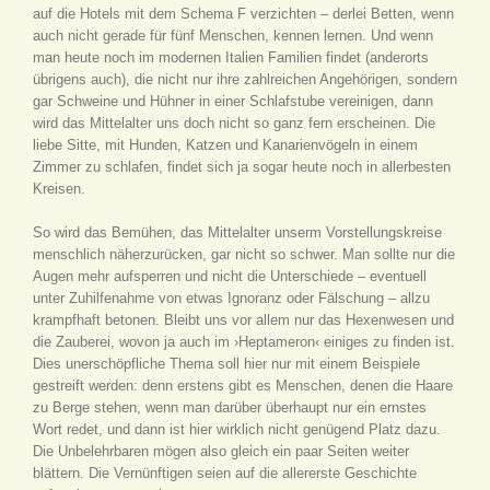
auf die Hotels mit dem Schema F verzichten – derlei Betten, wenn
auch nicht gerade für fünf Menschen, kennen lernen. Und wenn
man heute noch im modernen Italien Familien findet (anderorts
übrigens auch), die nicht nur ihre zahlreichen Angehörigen, sondern
gar Schweine und Hühner in einer Schlafstube vereinigen, dann
wird das Mittelalter uns doch nicht so ganz fern erscheinen. Die
liebe Sitte, mit Hunden, Katzen und Kanarienvögeln in einem
Zimmer zu schlafen, findet sich ja sogar heute noch in allerbesten
Kreisen.
So wird das Bemühen, das Mittelalter unserm Vorstellungskreise
menschlich näherzurücken, gar nicht so schwer. Man sollte nur die
Augen mehr aufsperren und nicht die Unterschiede – eventuell
unter Zuhilfenahme von etwas Ignoranz oder Fälschung – allzu
krampfhaft betonen. Bleibt uns vor allem nur das Hexenwesen und
die Zauberei, wovon ja auch im ›Heptameron‹ einiges zu finden ist.
Dies unerschöpfliche Thema soll hier nur mit einem Beispiele
gestreift werden: denn erstens gibt es Menschen, denen die Haare
zu Berge stehen, wenn man darüber überhaupt nur ein ernstes
Wort redet, und dann ist hier wirklich nicht genügend Platz dazu.
Die Unbelehrbaren mögen also gleich ein paar Seiten weiter
blättern. Die Vernünftigen seien auf die allererste Geschichte