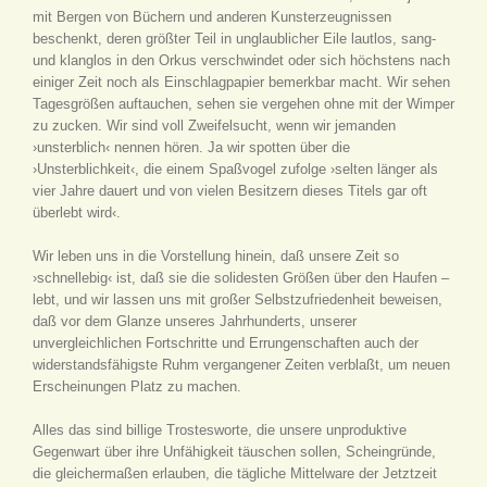
mit Bergen von Büchern und anderen Kunsterzeugnissen
beschenkt, deren größter Teil in unglaublicher Eile lautlos, sang-
und klanglos in den Orkus verschwindet oder sich höchstens nach
einiger Zeit noch als Einschlagpapier bemerkbar macht. Wir sehen
Tagesgrößen auftauchen, sehen sie vergehen ohne mit der Wimper
zu zucken. Wir sind voll Zweifelsucht, wenn wir jemanden
›unsterblich‹ nennen hören. Ja wir spotten über die
›Unsterblichkeit‹, die einem Spaßvogel zufolge ›selten länger als
vier Jahre dauert und von vielen Besitzern dieses Titels gar oft
überlebt wird‹.
Wir leben uns in die Vorstellung hinein, daß unsere Zeit so
›schnellebig‹ ist, daß sie die solidesten Größen über den Haufen –
lebt, und wir lassen uns mit großer Selbstzufriedenheit beweisen,
daß vor dem Glanze unseres Jahrhunderts, unserer
unvergleichlichen Fortschritte und Errungenschaften auch der
widerstandsfähigste Ruhm vergangener Zeiten verblaßt, um neuen
Erscheinungen Platz zu machen.
Alles das sind billige Trostesworte, die unsere unproduktive
Gegenwart über ihre Unfähigkeit täuschen sollen, Scheingründe,
die gleichermaßen erlauben, die tägliche Mittelware der Jetztzeit