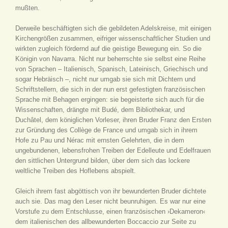
mußten.
Derweile beschäftigten sich die gebildeten Adelskreise, mit einigen
Kirchengrößen zusammen, eifriger wissenschaftlicher Studien und
wirkten zugleich fördernd auf die geistige Bewegung ein. So die
Königin von Navarra. Nicht nur beherrschte sie selbst eine Reihe
von Sprachen – Italienisch, Spanisch, Lateinisch, Griechisch und
sogar Hebräisch –, nicht nur umgab sie sich mit Dichtern und
Schriftstellern, die sich in der nun erst gefestigten französischen
Sprache mit Behagen ergingen: sie begeisterte sich auch für die
Wissenschaften, drängte mit Budé, dem Bibliothekar, und
Duchâtel, dem königlichen Vorleser, ihren Bruder Franz den Ersten
zur Gründung des Collège de France und umgab sich in ihrem
Hofe zu Pau und Nérac mit ernsten Gelehrten, die in dem
ungebundenen, lebensfrohen Treiben der Edelleute und Edelfrauen
den sittlichen Untergrund bilden, über dem sich das lockere
weltliche Treiben des Hoflebens abspielt.
Gleich ihrem fast abgöttisch von ihr bewunderten Bruder dichtete
auch sie. Das mag den Leser nicht beunruhigen. Es war nur eine
Vorstufe zu dem Entschlusse, einen französischen ›Dekameron‹
dem italienischen des allbewunderten Boccaccio zur Seite zu