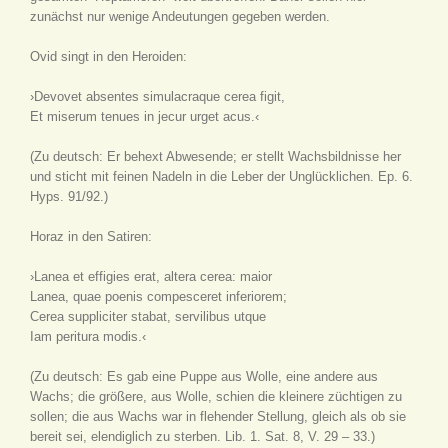
zunächst nur wenige Andeutungen gegeben werden.
Ovid singt in den Heroiden:
›Devovet absentes simulacraque cerea figit,
Et miserum tenues in jecur urget acus.‹
(Zu deutsch: Er behext Abwesende; er stellt Wachsbildnisse her
und sticht mit feinen Nadeln in die Leber der Unglücklichen. Ep. 6.
Hyps. 91/92.)
Horaz in den Satiren:
›Lanea et effigies erat, altera cerea: maior
Lanea, quae poenis compesceret inferiorem;
Cerea suppliciter stabat, servilibus utque
Iam peritura modis.‹
(Zu deutsch: Es gab eine Puppe aus Wolle, eine andere aus
Wachs; die größere, aus Wolle, schien die kleinere züchtigen zu
sollen; die aus Wachs war in flehender Stellung, gleich als ob sie
bereit sei, elendiglich zu sterben. Lib. 1. Sat. 8, V. 29 – 33.)