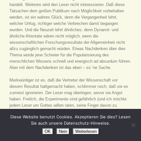
handelt. Weiteres wird den Leser nicht interessieren. Daß diese
Tatsachen dem großen Publikum nach Möglichkeit vorbehalten
werden, ist ein wahres Glück, denn die Vergangenheit lehrt,
welcher Unfug, richtiger welche Verbrechen damit begangen
wurden. Und die Neuzeit lehrt ähnliches; denn Dynamit- und
ähnliche Attentate wären nicht möglich, wenn die
wissenschaftlichen Forschungsresultate der Allgemeinheit nicht
allzu zugänglich gemacht würden. Etwas Nachdenken über dies
Thema würde jene Schreier für die Popularisierung des
menschlichen Wissens schnell und energisch ad absurdum führen.
Aber mit dem Nachdenken ist das eben – so ’ne Sache.
Merkwürdiger ist es, daß die Vertreter der Wissenschaft vor
diesem Resultat haltgemacht haben, schlimmer noch, daß sie es
zumeist ignorieren. Der Leser mag überlegen, wovor sie Angst
haben. Freilich, die Experimente sind gefährlich (und ich möchte
jedem Leser um Gottes willen raten, seine Finger davon zu
lassen!), aber so gefährlich sind sie nicht. Vielmehr gilt es, einen
Diese Website benutzt Cookies. Akzeptieren Sie dies? Lesen
entscheidenden Schritt zu machen, und man mag nun überlegen,
Sie auch unsere Datenschutz-Hinweise.
ob es ein Schritt ›vorwärts‹ ist. Denn er führt ja geradeswegs in die
Anschauungen des Mittelalters! So tritt vor uns die bange Frage:
OK
Nein
Weiterlesen
führt denn also ein Schritt in die Erkenntnisse des Mittelalters