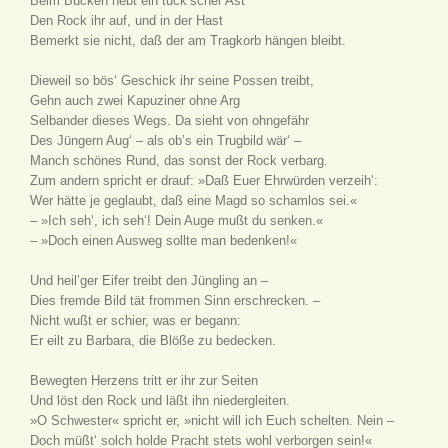
Beim Bücken hebt ein tück’scher Ast
Den Rock ihr auf, und in der Hast
Bemerkt sie nicht, daß der am Tragkorb hängen bleibt.
Dieweil so bös‘ Geschick ihr seine Possen treibt,
Gehn auch zwei Kapuziner ohne Arg
Selbander dieses Wegs. Da sieht von ohngefähr
Des Jüngern Aug‘ – als ob’s ein Trugbild wär‘ –
Manch schönes Rund, das sonst der Rock verbarg.
Zum andern spricht er drauf: »Daß Euer Ehrwürden verzeih‘:
Wer hätte je geglaubt, daß eine Magd so schamlos sei.«
– »Ich seh‘, ich seh‘! Dein Auge mußt du senken.«
– »Doch einen Ausweg sollte man bedenken!«
Und heil’ger Eifer treibt den Jüngling an –
Dies fremde Bild tät frommen Sinn erschrecken. –
Nicht wußt er schier, was er begann:
Er eilt zu Barbara, die Blöße zu bedecken.
Bewegten Herzens tritt er ihr zur Seiten
Und löst den Rock und läßt ihn niedergleiten.
»O Schwester« spricht er, »nicht will ich Euch schelten. Nein –
Doch müßt‘ solch holde Pracht stets wohl verborgen sein!«