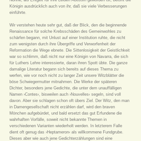
Königin ausdrücklich auch von ihr, daß sie viele Verbesserungen
einführte.
Wir verstehen heute sehr gut, daß der Blick, den die beginnende
Renaissance für solche Krebsschäden des Gemeinwohles zu
schärfen begann, mit Unlust auf einer Institution ruhte, die nicht
zum wenigsten durch ihre Übergriffe und Verworfenheit der
Reformation die Wege ebnete. Die Sittenlosigkeit der Geistlichkeit
war so schlimm, daß nicht nur eine Königin von Navarra, die sich
für Luthers Lehre interessierte, daran ihren Spott übte. Die ganze
damalige Literatur begann sich bereits auf dieses Thema zu
werfen, wie vor noch nicht zu langer Zeit unsere Witzblätter die
böse Schwiegermutter mitnahmen. Die Werke der späteren
Dichter, besonders jene Gedichte, die unter dem unauffälligen
Namen ›Contes‹, bisweilen auch ›Nouvelles‹ segeln, sind voll
davon. Aber sie schlagen schon oft übers Ziel. Der Witz, den man
in Damengesellschaft nicht erzählen darf, wird den braven
Mönchen aufgebürdet, und bald ersetzt das gut Erfundene die
wahrhaften Vorfälle, soweit nicht bekannte Themen in
verschiedenen Varianten wiederholt werden. In letzterem Falle
dient oft genug das ›Heptameron‹ als willkommene Fundgrube.
Dieses aber wie auch jene Gedichterzählungen sind eine