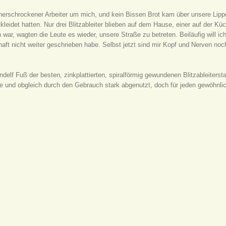
nerschrockener Arbeiter um mich, und kein Bissen Brot kam über unsere Lippe
leidet hatten. Nur drei Blitzableiter blieben auf dem Hause, einer auf der 
war, wagten die Leute es wieder, unsere Straße zu betreten. Beiläufig will i
aft nicht weiter geschrieben habe. Selbst jetzt sind mir Kopf und Nerven noch
delf Fuß der besten, zinkplattierten, spiralförmig gewundenen Blitzableiters
de und obgleich durch den Gebrauch stark abgenutzt, doch für jeden gewöhnl