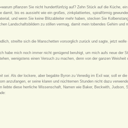
 »warum pflanzen Sie nicht hundertfünfzig auf? Zehn Stück auf die Küche, ein
damit, bis es aussieht wie ein großes, zinkplattiertes, spiralförmig gewunde
terial, und wenn Sie keine Blitzableiter mehr haben, stecken Sie Kolbenst
ichen Landschaftsbildern zu stillen vermag, damit mein tobendes Gehirn und
ndlich, streifte sich die Manschetten vorsorglich zurück und sagte, jetzt woll
 ich habe mich noch immer nicht genügend beruhigt, um mich aufs neue der 
ehen, wenigstens einen Versuch zu machen, denn von der ganzen Weisheit de
t sei.
Als der lockere, aber begabte Byron zu Venedig im Exil war, soll er 
rn anzufangen, er seine klaren und nüchternen Stunden nicht dazu verwende
n liebte diese herrliche Wissenschaft, Namen wie Baker, Beckwith, Judson, S
ade: