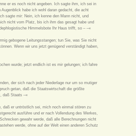
ne er es noch nicht angeben. Ich sagte ihm, ich sei in
Augenblick habe ich wohl daran gedacht, die acht
ich sagte mir: Nein, ich kenne den Mann nicht, und
mich nicht vom Platz, bis ich ihm das gesagt habe und
dephlogistische Himmelsbote Ihr Haus trifft, so – –«
örmig gebogene Leitungsstangen; tun Sie, was Sie nicht
n können. Wenn wir uns jetzt genügend verständigt haben,
hen wurde; jetzt endlich ist es mir gelungen; ich fahre
den, der sich nach jeder Niederlage nur um so mutiger
spruch getan, daß die Staatswirtschaft die größte
t, daß Staats –«
, daß er untröstlich sei, mich noch einmal stören zu
unstgerecht ausführe und er nach Vollendung des Werkes,
m Schrecken gewahr werde, daß alle Berechnungen nicht
 dastehen werde, ohne auf der Welt einen anderen Schutz