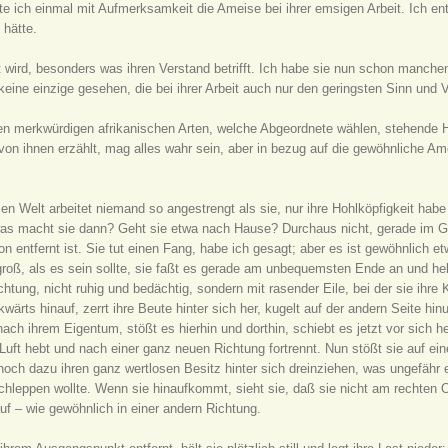
 ich einmal mit Aufmerksamkeit die Ameise bei ihrer emsigen Arbeit. Ich en
 hätte.
t wird, besonders was ihren Verstand betrifft. Ich habe sie nun schon manc
eine einzige gesehen, die bei ihrer Arbeit auch nur den geringsten Sinn und V
en merkwürdigen afrikanischen Arten, welche Abgeordnete wählen, stehende He
von ihnen erzählt, mag alles wahr sein, aber in bezug auf die gewöhnliche Am
anzen Welt arbeitet niemand so angestrengt als sie, nur ihre Hohlköpfigkeit hab
was macht sie dann? Geht sie etwa nach Hause? Durchaus nicht, gerade im Ge
n entfernt ist. Sie tut einen Fang, habe ich gesagt; aber es ist gewöhnlich 
oß, als es sein sollte, sie faßt es gerade am unbequemsten Ende an und hebt 
htung, nicht ruhig und bedächtig, sondern mit rasender Eile, bei der sie ihre
kwärts hinauf, zerrt ihre Beute hinter sich her, kugelt auf der andern Seite hin
nach ihrem Eigentum, stößt es hierhin und dorthin, schiebt es jetzt vor sich h
 Luft hebt und nach einer ganz neuen Richtung fortrennt. Nun stößt sie auf ein
d noch dazu ihren ganz wertlosen Besitz hinter sich dreinziehen, was ungefähr
leppen wollte. Wenn sie hinaufkommt, sieht sie, daß sie nicht am rechten Ort 
uf – wie gewöhnlich in einer andern Richtung.