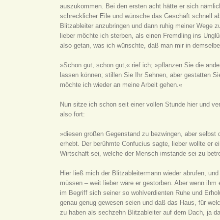
auszukommen. Bei den ersten acht hätte er sich nämlich
schrecklicher Eile und wünsche das Geschäft schnell a
Blitzableiter anzubringen und dann ruhig meiner Wege zu
lieber möchte ich sterben, als einen Fremdling ins Ungl
also getan, was ich wünschte, daß man mir in demselben F
»Schon gut, schon gut,« rief ich; »pflanzen Sie die an
lassen können; stillen Sie Ihr Sehnen, aber gestatten S
möchte ich wieder an meine Arbeit gehen.«
Nun sitze ich schon seit einer vollen Stunde hier und v
also fort:
»diesen großen Gegenstand zu bezwingen, aber selbst d
erhebt. Der berühmte Confucius sagte, lieber wollte er e
Wirtschaft sei, welche der Mensch imstande sei zu betr
Hier ließ mich der Blitzableitermann wieder abrufen, un
müssen – weit lieber wäre er gestorben. Aber wenn ihm e
im Begriff sich seiner so wohlverdienten Ruhe und Erh
genau genug gewesen seien und daß das Haus, für welche
zu haben als sechzehn Blitzableiter auf dem Dach, ja d