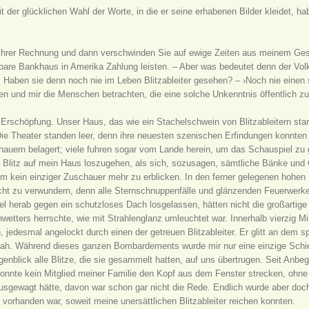
 der glücklichen Wahl der Worte, in die er seine erhabenen Bilder kleidet, h
 Ihrer Rechnung und dann verschwinden Sie auf ewige Zeiten aus meinem Gesic
tbare Bankhaus in Amerika Zahlung leisten. – Aber was bedeutet denn der Vol
! Haben sie denn noch nie im Leben Blitzableiter gesehen? – ›Noch nie einen
en und mir die Menschen betrachten, die eine solche Unkenntnis öffentlich z
r Erschöpfung. Unser Haus, das wie ein Stachelschwein von Blitzableitern st
e Theater standen leer, denn ihre neuesten szenischen Erfindungen konnten e
auern belagert; viele fuhren sogar vom Lande herein, um das Schauspiel zu
r Blitz auf mein Haus loszugehen, als sich, sozusagen, sämtliche Bänke und
m kein einziger Zuschauer mehr zu erblicken. In den ferner gelegenen hohen
nicht zu verwundern, denn alle Sternschnuppenfälle und glänzenden Feuer
l herab gegen ein schutzloses Dach losgelassen, hätten nicht die großartig
wetters herrschte, wie mit Strahlenglanz umleuchtet war. Innerhalb vierzig Mi
 jedesmal angelockt durch einen der getreuen Blitzableiter. Er glitt an dem 
hah. Während dieses ganzen Bombardements wurde mir nur eine einzige Schief
genblick alle Blitze, die sie gesammelt hatten, auf uns übertrugen. Seit Anbe
nte kein Mitglied meiner Familie den Kopf aus dem Fenster strecken, ohne d
nausgewagt hätte, davon war schon gar nicht die Rede. Endlich wurde aber doc
 vorhanden war, soweit meine unersättlichen Blitzableiter reichen konnten.