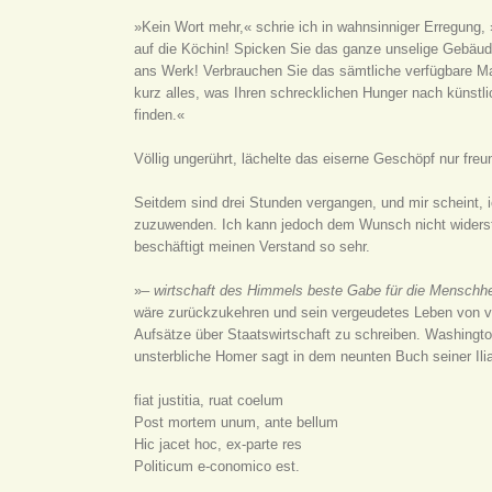
»Kein Wort mehr,« schrie ich in wahnsinniger Erregung,
auf die Köchin! Spicken Sie das ganze unselige Gebäude 
ans Werk! Verbrauchen Sie das sämtliche verfügbare Ma
kurz alles, was Ihren schrecklichen Hunger nach künstl
finden.«
Völlig ungerührt, lächelte das eiserne Geschöpf nur freu
Seitdem sind drei Stunden vergangen, und mir scheint,
zuzuwenden. Ich kann jedoch dem Wunsch nicht widerst
beschäftigt meinen Verstand so sehr.
»–
wirtschaft des Himmels beste Gabe für die Menschhei
wäre zurückzukehren und sein vergeudetes Leben von vo
Aufsätze über Staatswirtschaft zu schreiben. Washingto
unsterbliche Homer sagt in dem neunten Buch seiner Ili
fiat justitia, ruat coelum
Post mortem unum, ante bellum
Hic jacet hoc, ex-parte res
Politicum e-conomico est.