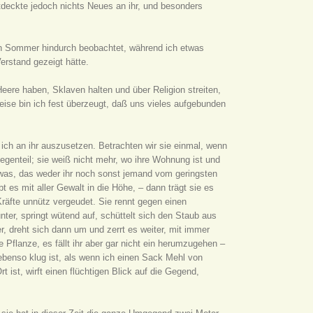
tdeckte jedoch nichts Neues an ihr, und besonders
hen Sommer hindurch beobachtet, während ich etwas
erstand gezeigt hätte.
ere haben, Sklaven halten und über Religion streiten,
eise bin ich fest überzeugt, daß uns vieles aufgebunden
e ich an ihr auszusetzen. Betrachten wir sie einmal, wenn
genteil; sie weiß nicht mehr, wo ihre Wohnung ist und
etwas, das weder ihr noch sonst jemand vom geringsten
es mit aller Gewalt in die Höhe, – dann trägt sie es
 Kräfte unnütz vergeudet. Sie rennt gegen einen
unter, springt wütend auf, schüttelt sich den Staub aus
er, dreht sich dann um und zerrt es weiter, mit immer
e Pflanze, es fällt ihr aber gar nicht ein herumzugehen –
 ebenso klug ist, als wenn ich einen Sack Mehl von
ist, wirft einen flüchtigen Blick auf die Gegend,