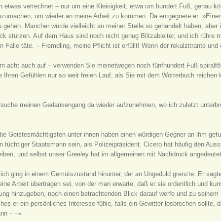
 etwas verrechnet – nur um eine Kleinigkeit, etwa um hundert Fuß, genau kön
bzumachen, um wieder an meine Arbeit zu kommen. Da entgegnete er: »Einen 
 gehen. Mancher würde vielleicht an meiner Stelle so gehandelt haben, aber 
ück stürzen. Auf dem Haus sind noch nicht genug Blitzableiter, und ich rühre 
alle täte. – Fremdling, meine Pflicht ist erfüllt! Wenn der rekalzitrante und 
dern acht auch auf – verwenden Sie meinetwegen noch fünfhundert Fuß spiralf
ie Ihren Gefühlen nur so weit freien Lauf, als Sie mit dem Wörterbuch reiche
ersuche meinen Gedankengang da wieder aufzunehmen, wo ich zuletzt unterbroc
ie Geistesmächtigsten unter ihnen haben einen würdigen Gegner an ihm gefun
in tüchtiger Staatsmann sein, als Polizeipräsident. Cicero hat häufig den Aus
eiben, und selbst unser Greeley hat im allgemeinen mit Nachdruck angedeute
d ich ging in einem Gemütszustand hinunter, der an Ungeduld grenzte. Er sagte
ine Arbeit übertragen sei, von der man erwarte, daß er sie ordentlich und k
olung hinzugeben, noch einen betrachtenden Blick darauf werfe und zu seine
s er ein persönliches Interesse fühle, falls ein Gewitter losbrechen sollte,
ann – –«