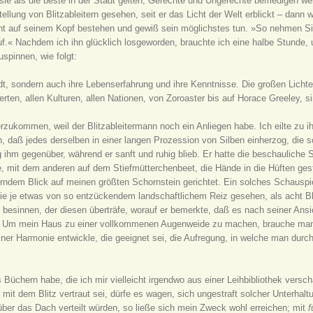
 sie als die beste in der Stadt gelten, Gerechte und Ungerechte befriedigen
llung von Blitzableitern gesehen, seit er das Licht der Welt erblickt – dann 
ht auf seinem Kopf bestehen und gewiß sein möglichstes tun. »So nehmen Si
 auf.« Nachdem ich ihn glücklich losgeworden, brauchte ich eine halbe Stunde
spinnen, wie folgt:
dt, sondern auch ihre Lebenserfahrung und ihre Kenntnisse. Die großen Lich
rten, allen Kulturen, allen Nationen, von Zoroaster bis auf Horace Greeley,
erzukommen, weil der Blitzableitermann noch ein Anliegen habe. Ich eilte zu
n, daß jedes derselben in einer langen Prozession von Silben einherzog, die s
ng ihm gegenüber, während er sanft und ruhig blieb. Er hatte die beschaulic
, mit dem anderen auf dem Stiefmütterchenbeet, die Hände in die Hüften ge
ndem Blick auf meinen größten Schornstein gerichtet. Ein solches Schauspiel
ie je etwas von so entzückendem landschaftlichem Reiz gesehen, als acht Bli
k besinnen, der diesen überträfe, worauf er bemerkte, daß es nach seiner Ans
l. Um mein Haus zu einer vollkommenen Augenweide zu machen, brauche man
iner Harmonie entwickle, die geeignet sei, die Aufregung, in welche man durc
s Büchern habe, die ich mir vielleicht irgendwo aus einer Leihbibliothek versch
 mit dem Blitz vertraut sei, dürfe es wagen, sich ungestraft solcher Unterha
über das Dach verteilt würden, so ließe sich mein Zweck wohl erreichen; mit
f