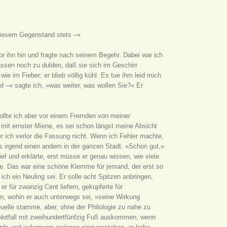
 diesem Gegenstand stets –«
or ihn hin und fragte nach seinem Begehr. Dabei war ich
assen noch zu dulden, daß sie sich im Geschirr
 im Fieber; er blieb völlig kühl. Es tue ihm leid mich
d –« sagte ich, »was weiter, was wollen Sie?« Er
wollte ich aber vor einem Fremden von meiner
 mit ernster Miene, es sei schon längst meine Absicht
r ich verlor die Fassung nicht. Wenn ich Fehler machte,
s irgend einen andern in der ganzen Stadt. »Schon gut,«
f und erklärte, erst müsse er genau wissen, wie viele
be. Das war eine schöne Klemme für jemand, der erst so
ich ein Neuling sei. Er solle acht Spitzen anbringen,
 für zwanzig Cent liefern, gekupferte für
ten, wohin er auch unterwegs sei, »seine Wirkung
uelle stamme, aber, ohne der Philologie zu nahe zu
otfall mit zweihundertfünfzig Fuß auskommen; wenn