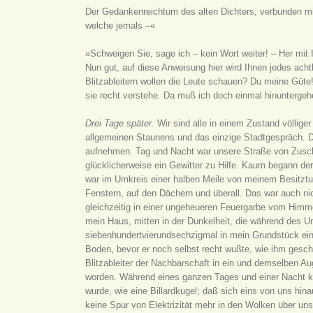
Der Gedankenreichtum des alten Dichters, verbunden mit
welche jemals –«
»Schweigen Sie, sage ich – kein Wort weiter! – Her mit
Nun gut, auf diese Anweisung hier wird Ihnen jedes ach
Blitzableitern wollen die Leute schauen? Du meine Güte
sie recht verstehe. Da muß ich doch einmal hinuntergeh
Drei Tage später.
Wir sind alle in einem Zustand völlige
allgemeinen Staunens und das einzige Stadtgespräch. Di
aufnehmen. Tag und Nacht war unsere Straße von Zusch
glücklicherweise ein Gewitter zu Hilfe. Kaum begann de
war im Umkreis einer halben Meile von meinem Besitztu
Fenstern, auf den Dächern und überall. Das war auch 
gleichzeitig in einer ungeheueren Feuergarbe vom Himme
mein Haus, mitten in der Dunkelheit, die während des Un
siebenhundertvierundsechzigmal in mein Grundstück ein,
Boden, bevor er noch selbst recht wußte, wie ihm gesc
Blitzableiter der Nachbarschaft in ein und demselben Au
worden. Während eines ganzen Tages und einer Nacht kon
wurde, wie eine Billardkugel; daß sich eins von uns hi
keine Spur von Elektrizität mehr in den Wolken über uns