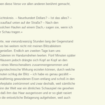
aben diese Verse vor allen anderen berühmt gemacht,
htskreis. – Neunhundert Dollars? – Ist das alles? –
ksauflauf unten auf der Straße? – Nach den
 solchen Haufen auf einem Dach,‹ sagen sie, wenn ich
ur Schau tragen.«
arrte, war vierundzwanzig Stunden lang der Gegenstand
s bei weitem nicht mit meinen Blitzableitern
 genießen. Endlich am zweiten Tage kam uns
 Galerien im Handumdrehen leerten. Fünf Minuten später
 Häusern jedoch drängte sich Kopf an Kopf an den
werke eines Menschenalters zusammengenommen und
e pyrotechnische Wirkung erzielen können, durch welche
nuten schlug der Blitz – ich habe es genau gezählt –
spiralförmig gewundenen Eisen entlang und schoß in den
erplatte zertrümmert und zwar deshalb, weil sämtliche
ginn der Welt war ein ähnliches Schauspiel nie gesehen
aß ihm das Haar ausgerissen und er so glatt rasiert
h die entsetzliche Belagerung aufgehoben, weil auch