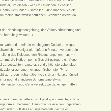
 werde und jedermann zwingen einzugestehen, er habe
würde er, um diesen Zweck zu erreichen, sicherlich
e denn vierhundert,« sagte ich, »und machen Sie die
, um meine staatswirtschaftlichen Gedanken wieder da
ter der Handelsgesetzgebung, der Völkerverbrüderung und
 sind bemüht gewesen –«
 ihm, während in mir die mächtigsten Gedanken wogten
chwerlich in weniger als fünfzehn Minuten vorüber sein
he Stellung des Kolosses von Rhodus angenommen; mit
stemmt, die Hutkrempe ins Gesicht gezogen, ein Auge
 zu betrachten, sagte er, sei die höchste Lebenslust.
tzableiter auf einem einzigen Schornstein?« Ich
icht auf Erden nichts gäbe, was sich an Naturschönheit
 nur noch die anderen Schornsteine etwas
h den ersten
coup d’état
versetzt werde, einigermaßen
affen könne, lächelte er wohlgefällig und meinte, solche
ltungsform zu bedienen. Dann machte er einen ungefähren
ünf
hundert Fuß des Leitungsmaterials dächte er