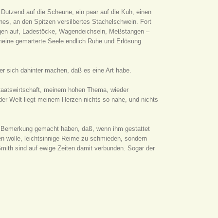
 Dutzend auf die Scheune, ein paar auf die Kuh, einen
nes, an den Spitzen versilbertes Stachelschwein. Fort
angen auf, Ladestöcke, Wagendeichseln, Meßstangen –
 meine gemarterte Seele endlich Ruhe und Erlösung
e er sich dahinter machen, daß es eine Art habe.
Staatswirtschaft, meinem hohen Thema, wieder
r Welt liegt meinem Herzen nichts so nahe, und nichts
die Bemerkung gemacht haben, daß, wenn ihm gestattet
n wolle, leichtsinnige Reime zu schmieden, sondern
mith sind auf ewige Zeiten damit verbunden. Sogar der