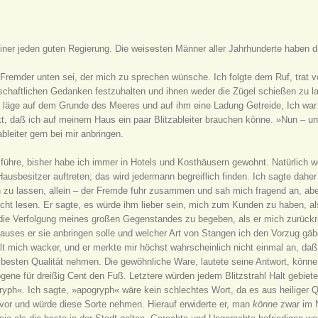
e einer jeden guten Regierung. Die weisesten Männer aller Jahrhunderte haben
Fremder unten sei, der mich zu sprechen wünsche. Ich folgte dem Ruf, trat v
rtschaftlichen Gedanken festzuhalten und ihnen weder die Zügel schießen zu l
läge auf dem Grunde des Meeres und auf ihm eine Ladung Getreide, Ich war wie
kt, daß ich auf meinem Haus ein paar Blitzableiter brauchen könne. »Nun – un
ableiter gern bei mir anbringen.
 führe, bisher habe ich immer in Hotels und Kosthäusern gewohnt. Natürlich 
ausbesitzer auftreten; das wird jedermann begreiflich finden. Ich sagte daher
en zu lassen, allein – der Fremde fuhr zusammen und sah mich fragend an, abe
icht lesen. Er sagte, es würde ihm lieber sein, mich zum Kunden zu haben, al
 die Verfolgung meines großen Gegenstandes zu begeben, als er mich zurückrie
auses er sie anbringen solle und welcher Art von Stangen ich den Vorzug gä
ielt mich wacker, und er merkte mir höchst wahrscheinlich nicht einmal an, daß 
esten Qualität nehmen. Die gewöhnliche Ware, lautete seine Antwort, könne er
bogene für dreißig Cent den Fuß. Letztere würden jedem Blitzstrahl Halt gebie
ph«. Ich sagte, »apogryph« wäre kein schlechtes Wort, da es aus heiliger Q
er vor und würde diese Sorte nehmen. Hierauf erwiderte er, man
könne
zwar im N