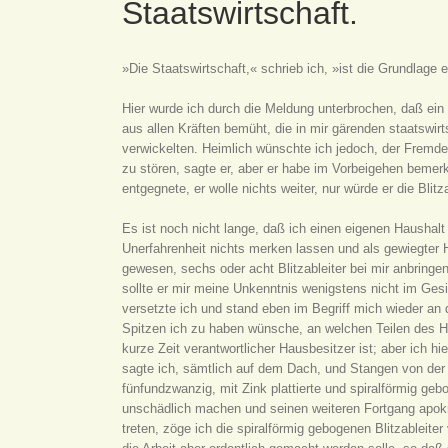
Staatswirtschaft.
»Die Staatswirtschaft,« schrieb ich, »ist die Grundlag
Hier wurde ich durch die Meldung unterbrochen, daß ein 
aus allen Kräften bemüht, die in mir gärenden staatswi
verwickelten. Heimlich wünschte ich jedoch, der Fremde 
zu stören, sagte er, aber er habe im Vorbeigehen bemer
entgegnete, er wolle nichts weiter, nur würde er die Blitz
Es ist noch nicht lange, daß ich einen eigenen Haushalt
Unerfahrenheit nichts merken lassen und als gewiegter H
gewesen, sechs oder acht Blitzableiter bei mir anbring
sollte er mir meine Unkenntnis wenigstens nicht im Ges
versetzte ich und stand eben im Begriff mich wieder an
Spitzen ich zu haben wünsche, an welchen Teilen des H
kurze Zeit verantwortlicher Hausbesitzer ist; aber ich h
sagte ich, sämtlich auf dem Dach, und Stangen von der b
fünfundzwanzig, mit Zink plattierte und spiralförmig ge
unschädlich machen und seinen weiteren Fortgang apokry
treten, zöge ich die spiralförmig gebogenen Blitzableit