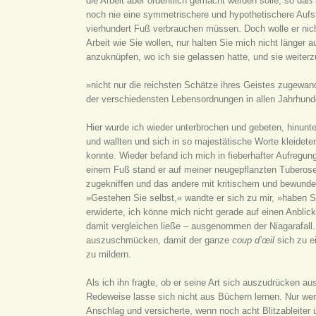
die Arbeit aber ordentlich gemacht werden solle, so daß
noch nie eine symmetrischere und hypothetischere Aufste
vierhundert Fuß verbrauchen müssen. Doch wolle er nic
Arbeit wie Sie wollen, nur halten Sie mich nicht länger
anzuknüpfen, wo ich sie gelassen hatte, und sie weiterzu
»nicht nur die reichsten Schätze ihres Geistes zugewan
der verschiedensten Lebensordnungen in allen Jahrhunde
Hier wurde ich wieder unterbrochen und gebeten, hinunt
und wallten und sich in so majestätische Worte kleidete
konnte. Wieder befand ich mich in fieberhafter Aufregu
einem Fuß stand er auf meiner neugepflanzten Tuberose
zugekniffen und das andere mit kritischem und bewunder
»Gestehen Sie selbst,« wandte er sich zu mir, »haben S
erwiderte, ich könne mich nicht gerade auf einen Anblic
damit vergleichen ließe – ausgenommen der Niagarafal
auszuschmücken, damit der ganze
coup d’œil
sich zu e
zu mildern.
Als ich ihn fragte, ob er seine Art sich auszudrücken au
Redeweise lasse sich nicht aus Büchern lernen. Nur wer
Anschlag und versicherte, wenn noch acht Blitzableiter 