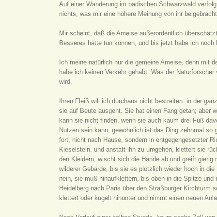
Auf einer Wanderung im badischen Schwarzwald verfolgte
nichts, was mir eine höhere Meinung von ihr beigebracht
Mir scheint, daß die Ameise außerordentlich überschätz
Besseres hätte tun können, und bis jetzt habe ich noch k
Ich meine natürlich nur die gemeine Ameise, denn mit d
habe ich keinen Verkehr gehabt. Was der Naturforscher 
wird.
Ihren Fleiß will ich durchaus nicht bestreiten: in der g
sie auf Beute ausgeht. Sie hat einen Fang getan; aber 
kann sie nicht finden, wenn sie auch kaum drei Fuß davo
Nutzen sein kann; gewöhnlich ist das Ding zehnmal so gr
fort, nicht nach Hause, sondern in entgegengesetzter Ric
Kieselstein, und anstatt ihn zu umgehen, klettert sie rüc
den Kleidern, wischt sich die Hände ab und greift gierig 
wilderer Gebärde, bis sie es plötzlich wieder hoch in die
nein, sie muß hinaufklettern, bis oben in die Spitze un
Heidelberg nach Paris über den Straßburger Kirchturm sch
klettert oder kugelt hinunter und nimmt einen neuen Anla