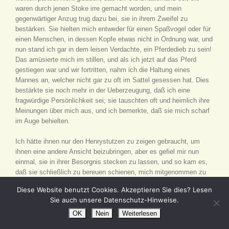
waren durch jenen Stoke irre gemacht worden, und mein
gegenwärtiger Anzug trug dazu bei, sie in ihrem Zweifel zu
bestärken. Sie hielten mich entweder für einen Spaßvogel oder für
einen Menschen, in dessen Kopfe etwas nicht in Ordnung war, und
nun stand ich gar in dem leisen Verdachte, ein Pferdedieb zu sein!
Das amüsierte mich im stillen, und als ich jetzt auf das Pferd
gestiegen war und wir fortritten, nahm ich die Haltung eines
Mannes an, welcher nicht gar zu oft im Sattel gesessen hat. Dies
bestärkte sie noch mehr in der Ueberzeugung, daß ich eine
fragwürdige Persönlichkeit sei; sie tauschten oft und heimlich ihre
Meinungen über mich aus, und ich bemerkte, daß sie mich scharf
im Auge behielten.
Ich hätte ihnen nur den Henrystutzen zu zeigen gebraucht, um
ihnen eine andere Ansicht beizubringen, aber es gefiel mir nun
einmal, sie in ihrer Besorgnis stecken zu lassen, und so kam es,
daß sie schließlich zu bereuen schienen, mich mitgenommen zu
haben.
Diese Website benutzt Cookies. Akzeptieren Sie dies? Lesen
Sie auch unsere Datenschutz-Hinweise.
Am Abende machten wir am Rande eines Waldes Lager. Es
verstand sich wegen der Comantschen ganz von selbst, daß
OK
Nein
Weiterlesen
gewacht werden mußte, und ich forderte sie auf, die Reihenfolge,