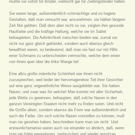
mußte sie sofort für Brüder, vielleicht gar für Zwillingsbrüder halten.
Sie waren lange, außerordentlich schmächtige und so hagere
Gestalten, daß man versucht war, anzunehmen, sie hätten längere
Zeit Not gelitten. Daß dem aber nicht so sei, zeigten ihre gesunde
Hautfarbe und die kräftige Haltung, welche sie im Sattel
behaupteten. Die Aehnlichkeit zwischen beiden war, zumal sie
nicht nur ganz gleich gekleidet, sondern auch ebenso gleich
bewaffnet waren, so bedeutend, daß man sie fast nur mit Hilfe
einer Schmarre zu unterscheiden vermochte, welche dem einen
von ihnen quer über die linke Wange lief.
Eine allzu große männliche Schönheit war ihnen nicht
zuzusprechen, weil leider der hervorragendste Teil ihrer Gesichter
auf eine ganz ungewöhnliche Weise ausgebildet war. Sie hatten
Nasen, und zwar was für welche! Man konnte mit aller Sicherheit,
jede Wette zu gewinnen, behaupten, daß solche Nasen in den
ganzen Vereinigten Staaten nicht mehr zu finden seien. Und nicht
die Größe allein, sondern ebenso die Form war außerordentlich und
auch die Farbe. Um sich solche Nasen vorstellen zu können, muß
man sie gesehen haben; beschreiben kann man sie nicht. Und
erstaunlicherweise waren auch sie einander so ähnlich, daß, wenn
man sie hätte wegnehmen, vertauschen und wieder ansetzen