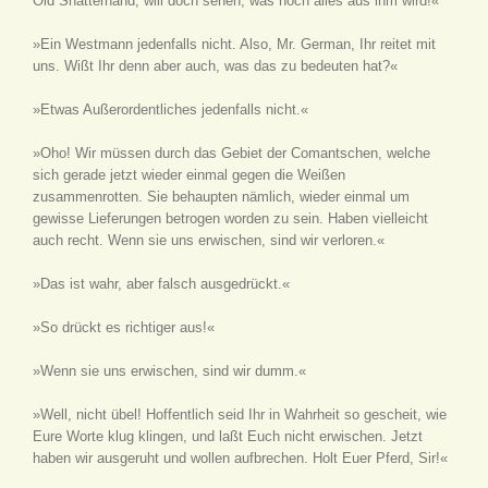
Old Shatterhand; will doch sehen, was noch alles aus ihm wird!«
»Ein Westmann jedenfalls nicht. Also, Mr. German, Ihr reitet mit
uns. Wißt Ihr denn aber auch, was das zu bedeuten hat?«
»Etwas Außerordentliches jedenfalls nicht.«
»Oho! Wir müssen durch das Gebiet der Comantschen, welche
sich gerade jetzt wieder einmal gegen die Weißen
zusammenrotten. Sie behaupten nämlich, wieder einmal um
gewisse Lieferungen betrogen worden zu sein. Haben vielleicht
auch recht. Wenn sie uns erwischen, sind wir verloren.«
»Das ist wahr, aber falsch ausgedrückt.«
»So drückt es richtiger aus!«
»Wenn sie uns erwischen, sind wir dumm.«
»Well, nicht übel! Hoffentlich seid Ihr in Wahrheit so gescheit, wie
Eure Worte klug klingen, und laßt Euch nicht erwischen. Jetzt
haben wir ausgeruht und wollen aufbrechen. Holt Euer Pferd, Sir!«