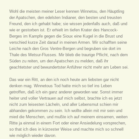
Wohl die meisten meiner Leser kennen Winnetou, den Häuptling
der Apatschen, den edelsten Indianer, den besten und treusten
Freund, den ich gehabt habe; sie wissen jedenfalls auch, daß und
wie er gestorben ist. Er erhielt im tiefen Krater des Hancock-
Berges im Kampfe gegen die Sioux eine Kugel in die Brust und
verschied kurze Zeit darauf in meinen Armen. Wir schafften seine
Leiche nach den Gros Ventre-Bergen und begruben sie dort im
Thale des Metsur-Flusses. Mir blieb die traurige Pflicht, nach dem
Süden zu reiten, um den Apatschen zu melden, daß ihr
geachtetster und bewundertster Anführer nicht mehr am Leben sei.
Das war ein Ritt, an den ich noch heute am liebsten gar nicht
denken mag. Winnetous Tod hatte mich so tief ins Leben
getroffen, daß ich ein ganz anderer geworden war. Sonst immer
heiter und voller Vertrauen auf mich selbst, brachte ich es jetzt
nicht zum leisesten Lächeln, und aller Lebensmut schien mir
abhanden gekommen zu sein. Ich wollte allein mit mir sein und
mied die Menschen, und mußte ich auf meinem einsamen, weiten
Ritte ja einmal in einem Fort oder einer Ansiedelung vorsprechen,
so that ich dies in kürzester Weise und machte mich so schnell
wie möglich wieder davon.