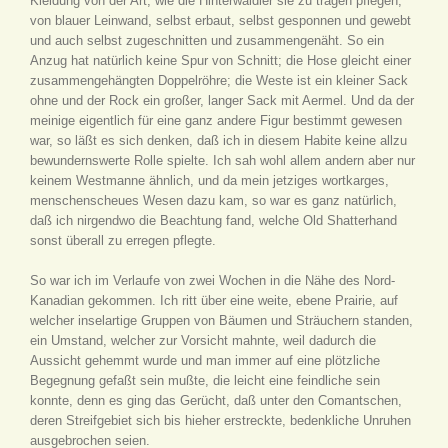
Kleidung von der Art, wie die Hinterwäldler sie zu tragen pflegen,
von blauer Leinwand, selbst erbaut, selbst gesponnen und gewebt
und auch selbst zugeschnitten und zusammengenäht. So ein
Anzug hat natürlich keine Spur von Schnitt; die Hose gleicht einer
zusammengehängten Doppelröhre; die Weste ist ein kleiner Sack
ohne und der Rock ein großer, langer Sack mit Aermel. Und da der
meinige eigentlich für eine ganz andere Figur bestimmt gewesen
war, so läßt es sich denken, daß ich in diesem Habite keine allzu
bewundernswerte Rolle spielte. Ich sah wohl allem andern aber nur
keinem Westmanne ähnlich, und da mein jetziges wortkarges,
menschenscheues Wesen dazu kam, so war es ganz natürlich,
daß ich nirgendwo die Beachtung fand, welche Old Shatterhand
sonst überall zu erregen pflegte.
So war ich im Verlaufe von zwei Wochen in die Nähe des Nord-
Kanadian gekommen. Ich ritt über eine weite, ebene Prairie, auf
welcher inselartige Gruppen von Bäumen und Sträuchern standen,
ein Umstand, welcher zur Vorsicht mahnte, weil dadurch die
Aussicht gehemmt wurde und man immer auf eine plötzliche
Begegnung gefaßt sein mußte, die leicht eine feindliche sein
konnte, denn es ging das Gerücht, daß unter den Comantschen,
deren Streifgebiet sich bis hieher erstreckte, bedenkliche Unruhen
ausgebrochen seien.