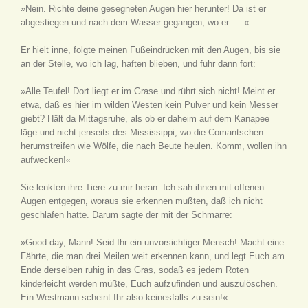
»Nein. Richte deine gesegneten Augen hier herunter! Da ist er
abgestiegen und nach dem Wasser gegangen, wo er – –«
Er hielt inne, folgte meinen Fußeindrücken mit den Augen, bis sie
an der Stelle, wo ich lag, haften blieben, und fuhr dann fort:
»Alle Teufel! Dort liegt er im Grase und rührt sich nicht! Meint er
etwa, daß es hier im wilden Westen kein Pulver und kein Messer
giebt? Hält da Mittagsruhe, als ob er daheim auf dem Kanapee
läge und nicht jenseits des Mississippi, wo die Comantschen
herumstreifen wie Wölfe, die nach Beute heulen. Komm, wollen ihn
aufwecken!«
Sie lenkten ihre Tiere zu mir heran. Ich sah ihnen mit offenen
Augen entgegen, woraus sie erkennen mußten, daß ich nicht
geschlafen hatte. Darum sagte der mit der Schmarre:
»Good day, Mann! Seid Ihr ein unvorsichtiger Mensch! Macht eine
Fährte, die man drei Meilen weit erkennen kann, und legt Euch am
Ende derselben ruhig in das Gras, sodaß es jedem Roten
kinderleicht werden müßte, Euch aufzufinden und auszulöschen.
Ein Westmann scheint Ihr also keinesfalls zu sein!«