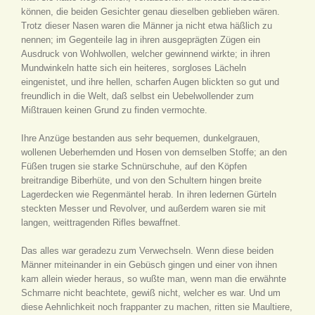
können, die beiden Gesichter genau dieselben geblieben wären.
Trotz dieser Nasen waren die Männer ja nicht etwa häßlich zu
nennen; im Gegenteile lag in ihren ausgeprägten Zügen ein
Ausdruck von Wohlwollen, welcher gewinnend wirkte; in ihren
Mundwinkeln hatte sich ein heiteres, sorgloses Lächeln
eingenistet, und ihre hellen, scharfen Augen blickten so gut und
freundlich in die Welt, daß selbst ein Uebelwollender zum
Mißtrauen keinen Grund zu finden vermochte.
Ihre Anzüge bestanden aus sehr bequemen, dunkelgrauen,
wollenen Ueberhemden und Hosen von demselben Stoffe; an den
Füßen trugen sie starke Schnürschuhe, auf den Köpfen
breitrandige Biberhüte, und von den Schultern hingen breite
Lagerdecken wie Regenmäntel herab. In ihren ledernen Gürteln
steckten Messer und Revolver, und außerdem waren sie mit
langen, weittragenden Rifles bewaffnet.
Das alles war geradezu zum Verwechseln. Wenn diese beiden
Männer miteinander in ein Gebüsch gingen und einer von ihnen
kam allein wieder heraus, so wußte man, wenn man die erwähnte
Schmarre nicht beachtete, gewiß nicht, welcher es war. Und um
diese Aehnlichkeit noch frappanter zu machen, ritten sie Maultiere,