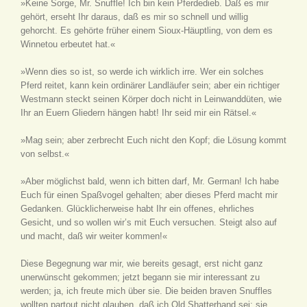
»Keine Sorge, Mr. Snuffle! Ich bin kein Pferdedieb. Daß es mir
gehört, erseht Ihr daraus, daß es mir so schnell und willig
gehorcht. Es gehörte früher einem Sioux-Häuptling, von dem es
Winnetou erbeutet hat.«
»Wenn dies so ist, so werde ich wirklich irre. Wer ein solches
Pferd reitet, kann kein ordinärer Landläufer sein; aber ein richtiger
Westmann steckt seinen Körper doch nicht in Leinwanddüten, wie
Ihr an Euern Gliedern hängen habt! Ihr seid mir ein Rätsel.«
»Mag sein; aber zerbrecht Euch nicht den Kopf; die Lösung kommt
von selbst.«
»Aber möglichst bald, wenn ich bitten darf, Mr. German! Ich habe
Euch für einen Spaßvogel gehalten; aber dieses Pferd macht mir
Gedanken. Glücklicherweise habt Ihr ein offenes, ehrliches
Gesicht, und so wollen wir’s mit Euch versuchen. Steigt also auf
und macht, daß wir weiter kommen!«
Diese Begegnung war mir, wie bereits gesagt, erst nicht ganz
unerwünscht gekommen; jetzt begann sie mir interessant zu
werden; ja, ich freute mich über sie. Die beiden braven Snuffles
wollten partout nicht glauben, daß ich Old Shatterhand sei; sie