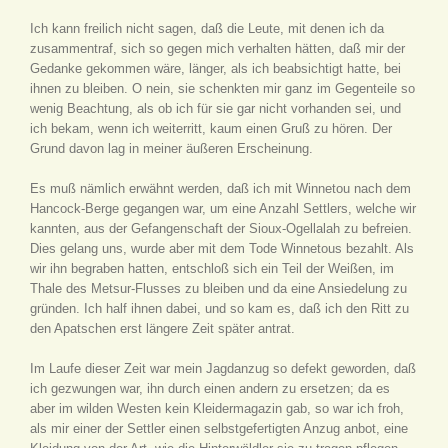
Ich kann freilich nicht sagen, daß die Leute, mit denen ich da
zusammentraf, sich so gegen mich verhalten hätten, daß mir der
Gedanke gekommen wäre, länger, als ich beabsichtigt hatte, bei
ihnen zu bleiben. O nein, sie schenkten mir ganz im Gegenteile so
wenig Beachtung, als ob ich für sie gar nicht vorhanden sei, und
ich bekam, wenn ich weiterritt, kaum einen Gruß zu hören. Der
Grund davon lag in meiner äußeren Erscheinung.
Es muß nämlich erwähnt werden, daß ich mit Winnetou nach dem
Hancock-Berge gegangen war, um eine Anzahl Settlers, welche wir
kannten, aus der Gefangenschaft der Sioux-Ogellalah zu befreien.
Dies gelang uns, wurde aber mit dem Tode Winnetous bezahlt. Als
wir ihn begraben hatten, entschloß sich ein Teil der Weißen, im
Thale des Metsur-Flusses zu bleiben und da eine Ansiedelung zu
gründen. Ich half ihnen dabei, und so kam es, daß ich den Ritt zu
den Apatschen erst längere Zeit später antrat.
Im Laufe dieser Zeit war mein Jagdanzug so defekt geworden, daß
ich gezwungen war, ihn durch einen andern zu ersetzen; da es
aber im wilden Westen kein Kleidermagazin gab, so war ich froh,
als mir einer der Settler einen selbstgefertigten Anzug anbot, eine