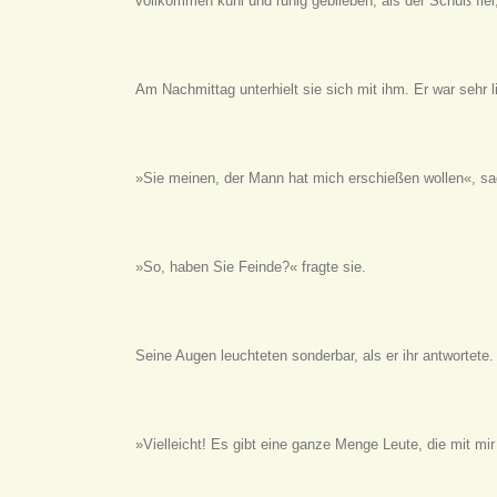
vollkommen kühl und ruhig geblieben, als der Schuß fiel
Am Nachmittag unterhielt sie sich mit ihm. Er war sehr 
»Sie meinen, der Mann hat mich erschießen wollen«, sagt
»So, haben Sie Feinde?« fragte sie.
Seine Augen leuchteten sonderbar, als er ihr antwortete.
»Vielleicht! Es gibt eine ganze Menge Leute, die mit mi