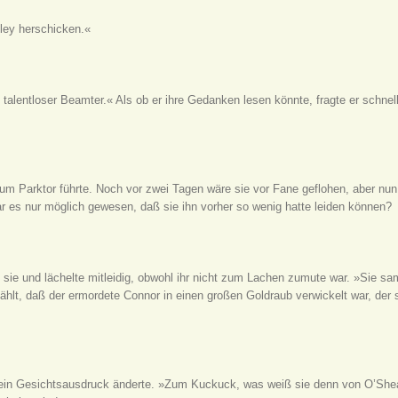
ley herschicken.«
 talentloser Beamter.« Als ob er ihre Gedanken lesen könnte, fragte er schnel
 Parktor führte. Noch vor zwei Tagen wäre sie vor Fane geflohen, aber nun f
ar es nur möglich gewesen, daß sie ihn vorher so wenig hatte leiden können?
te sie und lächelte mitleidig, obwohl ihr nicht zum Lachen zumute war. »Sie s
ählt, daß der ermordete Connor in einen großen Goldraub verwickelt war, der 
sein Gesichtsausdruck änderte. »Zum Kuckuck, was weiß sie denn von O’She