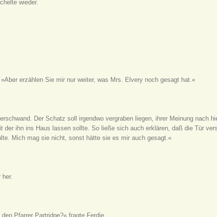
chelte wieder.
r. »Aber erzählen Sie mir nur weiter, was Mrs. Elvery noch gesagt hat.«
rschwand. Der Schatz soll irgendwo vergraben liegen, ihrer Meinung nach hi
t der ihn ins Haus lassen sollte. So ließe sich auch erklären, daß die Tür ve
lte. Mich mag sie nicht, sonst hätte sie es mir auch gesagt.«
 her.
den Pfarrer Partridge?« fragte Ferdie.