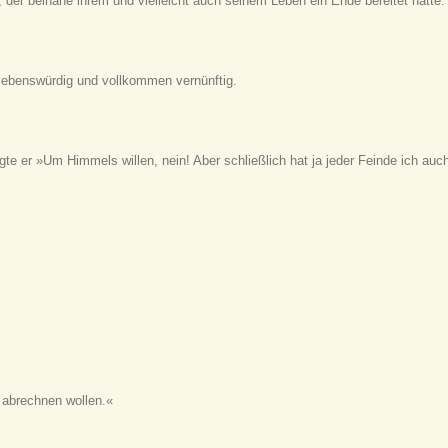
, der beinahe ihrem und vielleicht auch seinem Leben ein Ende bereitet hätte.
liebenswürdig und vollkommen vernünftig.
e er »Um Himmels willen, nein! Aber schließlich hat ja jeder Feinde ich auc
r abrechnen wollen.«