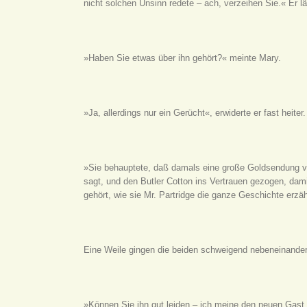
nicht solchen Unsinn redete – ach, verzeihen Sie.« Er lä
»Haben Sie etwas über ihn gehört?« meinte Mary.
»Ja, allerdings nur ein Gerücht«, erwiderte er fast heite
»Sie behauptete, daß damals eine große Goldsendung ve
sagt, und den Butler Cotton ins Vertrauen gezogen, dami
gehört, wie sie Mr. Partridge die ganze Geschichte erzäh
Eine Weile gingen die beiden schweigend nebeneinander
»Können Sie ihn gut leiden – ich meine den neuen Gast, 