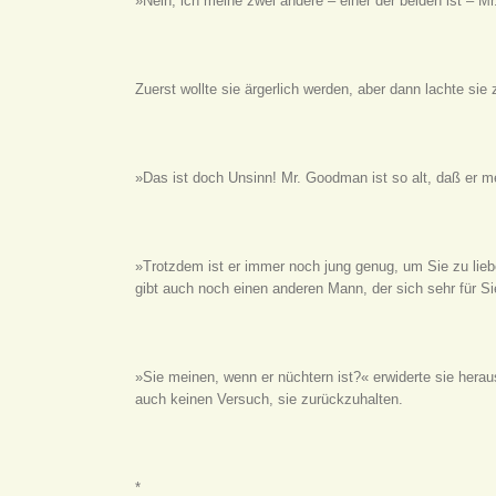
»Nein, ich meine zwei andere – einer der beiden ist – 
Zuerst wollte sie ärgerlich werden, aber dann lachte sie z
»Das ist doch Unsinn! Mr. Goodman ist so alt, daß er m
»Trotzdem ist er immer noch jung genug, um Sie zu liebe
gibt auch noch einen anderen Mann, der sich sehr für Sie
»Sie meinen, wenn er nüchtern ist?« erwiderte sie heraus
auch keinen Versuch, sie zurückzuhalten.
*