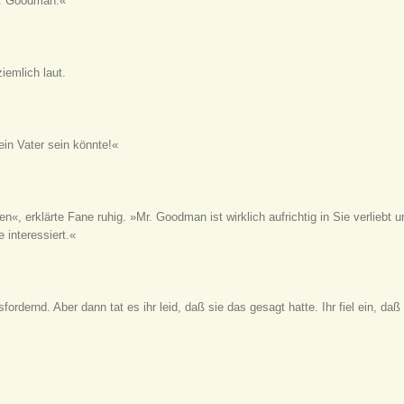
Mr. Goodman.«
iemlich laut.
ein Vater sein könnte!«
n«, erklärte Fane ruhig. »Mr. Goodman ist wirklich aufrichtig in Sie verlieb
 interessiert.«
fordernd. Aber dann tat es ihr leid, daß sie das gesagt hatte. Ihr fiel ein, d